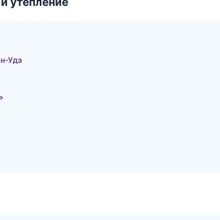
и утепление
н-Удэ
ь