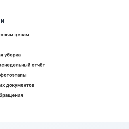
ми
птовым ценам
ая уборка
женедельный отчёт
 фотоэтапы
их документов
обращения