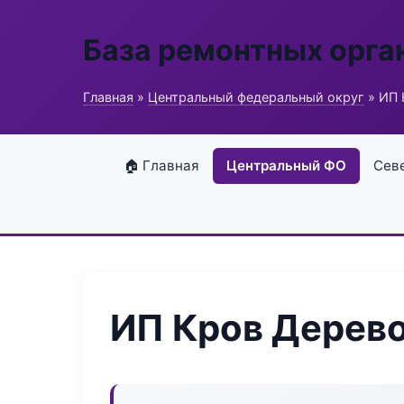
База ремонтных орга
Главная
»
Центральный федеральный округ
» ИП 
🏠 Главная
Центральный ФО
Сев
ИП Кров Дерев