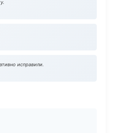
у.
ативно исправили.