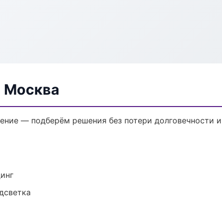
в Москва
ение — подберём решения без потери долговечности и
динг
одсветка