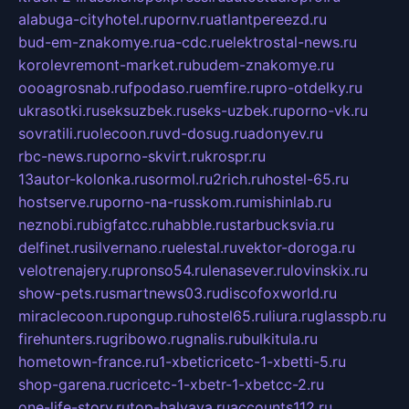
alabuga-cityhotel.ru
pornv.ru
atlantpereezd.ru
bud-em-znakomye.ru
a-cdc.ru
elektrostal-news.ru
korolevremont-market.ru
budem-znakomye.ru
oooagrosnab.ru
fpodaso.ru
emfire.ru
pro-otdelky.ru
ukrasotki.ru
seksuzbek.ru
seks-uzbek.ru
porno-vk.ru
sovratili.ru
olecoon.ru
vd-dosug.ru
adonyev.ru
rbc-news.ru
porno-skvirt.ru
krospr.ru
13autor-kolonka.ru
sormol.ru
2rich.ru
hostel-65.ru
hostserve.ru
porno-na-russkom.ru
mishinlab.ru
neznobi.ru
bigfatcc.ru
habble.ru
starbucksvia.ru
delfinet.ru
silvernano.ru
elestal.ru
vektor-doroga.ru
velotrenajery.ru
pronso54.ru
lenasever.ru
lovinskix.ru
show-pets.ru
smartnews03.ru
discofoxworld.ru
miraclecoon.ru
pongup.ru
hostel65.ru
liura.ru
glasspb.ru
firehunters.ru
gribowo.ru
gnalis.ru
bulkitula.ru
hometown-france.ru
1-xbeticricetc-1-xbetti-5.ru
shop-garena.ru
cricetc-1-xbetr-1-xbetcc-2.ru
one-life-story.ru
top-halyava.ru
accounts112.ru