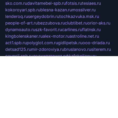
sko.com.ru
davitamebel-spb.ru
fotsis.ru
tesiaes.ru
kokoroyari.spb.ru
blesna-kazan.ru
mossilver.ru
lenderoq.ru
sergeydobrin.ru
tochkazvuka.msk.ru
people-of-art.ru
bezzubova.ru
clubtibet.ru
orior-aks.ru
dynamoauto.ru
szk-favorit.ru
carlines.ru
flatnsk.ru
kingbolenskaner.ru
alex-motor.ru
astroline.net.ru
act1.spb.ru
polyglot.com.ru
gidlipetsk.ru
ooo-driada.ru
detsad125.ru
mir-zdoroviya.ru
bruslanovo.ru
siterem.ru
council.spb.ru
лодкипатриот.рф
kafekolizey.ru
iclub.net.ru
gazon-easy.ru
sugarepilekb.ru
grinox.ru
pylesostineco.ru
msts-ozarenie.ru
kameryjooan.ru
artemovskij.ru
dopler.spb.ru
aid70.ru
metall-perm.ru
ndm.msk.ru
ratingzooshop.ru
apiaccess.ru
globalautotrade.info
bezverhovskoe.ru
drsschool.ru
ZOOSMART.SPB.RU
dalakony.ru
medikijob.ru
remontt.spb.ru
photostudia.spb.ru
myragon.ru
terramia.ru
academy62.ru
gardengallereya.ru
rti.com.ru
artem-news.ru
biserinca.ru
krasnodarkurort.com