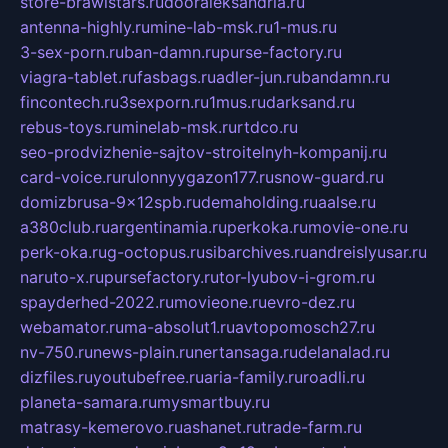
store-brawlstars.ru
dooraleksandria.ru
antenna-highly.ru
mine-lab-msk.ru
1-mus.ru
3-sex-porn.ru
ban-damn.ru
purse-factory.ru
viagra-tablet.ru
fasbags.ru
adler-jun.ru
bandamn.ru
fincontech.ru
3sexporn.ru
1mus.ru
darksand.ru
rebus-toys.ru
minelab-msk.ru
rtdco.ru
seo-prodvizhenie-sajtov-stroitelnyh-kompanij.ru
card-voice.ru
rulonnyygazon177.ru
snow-guard.ru
domizbrusa-9x12spb.ru
demaholding.ru
aalse.ru
a380club.ru
argentinamia.ru
perkoka.ru
movie-one.ru
perk-oka.ru
g-octopus.ru
sibarchives.ru
andreislyusar.ru
naruto-x.ru
pursefactory.ru
tor-lyubov-i-grom.ru
spayderhed-2022.ru
movieone.ru
evro-dez.ru
webamator.ru
ma-absolut1.ru
avtopomosch27.ru
nv-750.ru
news-plain.ru
nertansaga.ru
delanalad.ru
dizfiles.ru
youtubefree.ru
aria-family.ru
roadli.ru
planeta-samara.ru
mysmartbuy.ru
matrasy-kemerovo.ru
ashanet.ru
trade-farm.ru