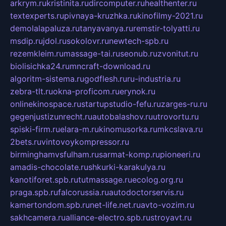
arkrym.ru
kristinita.ru
dircomputer.ru
healthenter.ru
textexperts.ru
pivnaya-kruzhka.ru
kinofilmy-2021.ru
demolalapaluza.ru
tanyavanya.ru
remstir-tolyatti.ru
msdip.ru
jdol.ru
sokolovr.ru
newtech-spb.ru
rezemkleim.ru
massage-tai.ru
seonub.ru
zvonitut.ru
biolisichka24.ru
mncraft-download.ru
algoritm-sistema.ru
godflesh.ru
ru-industria.ru
zebra-tlt.ru
okna-proficom.ru
erynok.ru
onlinekinospace.ru
startupstudio-fefu.ru
zarges-ru.ru
gegenjustizunrecht.ru
autobalashov.ru
utrovortu.ru
spiski-firm.ru
elara-m.ru
kinomusorka.ru
mkcslava.ru
2bets.ru
vintovoykompressor.ru
birminghamvsfulham.ru
sarmat-komp.ru
pioneeri.ru
amadis-chocolate.ru
shkurki-karakulya.ru
kanotiforet.spb.ru
tutmassage.ru
ecolog.org.ru
praga.spb.ru
falcorussia.ru
autodoctorservis.ru
kamertondom.spb.ru
net-life.net.ru
avto-vozim.ru
sakhcamera.ru
alliance-electro.spb.ru
stroyavt.ru