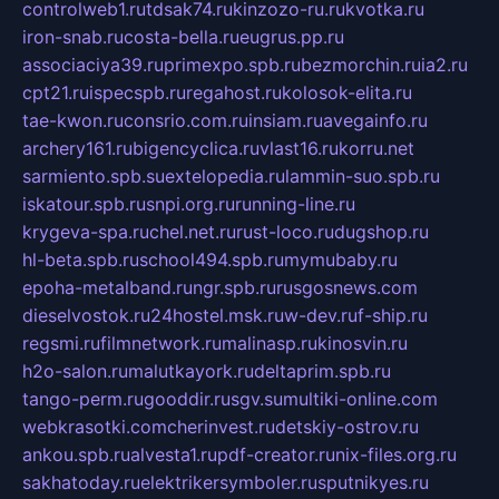
controlweb1.ru
tdsak74.ru
kinzozo-ru.ru
kvotka.ru
iron-snab.ru
costa-bella.ru
eugrus.pp.ru
associaciya39.ru
primexpo.spb.ru
bezmorchin.ru
ia2.ru
cpt21.ru
ispecspb.ru
regahost.ru
kolosok-elita.ru
tae-kwon.ru
consrio.com.ru
insiam.ru
avegainfo.ru
archery161.ru
bigencyclica.ru
vlast16.ru
korru.net
sarmiento.spb.su
extelopedia.ru
lammin-suo.spb.ru
iskatour.spb.ru
snpi.org.ru
running-line.ru
krygeva-spa.ru
chel.net.ru
rust-loco.ru
dugshop.ru
hl-beta.spb.ru
school494.spb.ru
mymubaby.ru
epoha-metalband.ru
ngr.spb.ru
rusgosnews.com
dieselvostok.ru
24hostel.msk.ru
w-dev.ru
f-ship.ru
regsmi.ru
filmnetwork.ru
malinasp.ru
kinosvin.ru
h2o-salon.ru
malutkayork.ru
deltaprim.spb.ru
tango-perm.ru
gooddir.ru
sgv.su
multiki-online.com
webkrasotki.com
cherinvest.ru
detskiy-ostrov.ru
ankou.spb.ru
alvesta1.ru
pdf-creator.ru
nix-files.org.ru
sakhatoday.ru
elektrikersymboler.ru
sputnikyes.ru