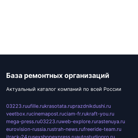
База ремонтных организаций
Актуальный каталог компаний по всей России
03223.ru
ufille.ru
krasotata.ru
prazdnikdushi.ru
veetbox.ru
cinemapost.ru
ciam-fr.ru
kraft-you.ru
mega-press.ru
03223.ru
web-explore.ru
rastenuya.ru
eurovision-russia.ru
strah-news.ru
freeride-team.ru
itrack-24.ru
sexshopexpress.ru
autostudiopro.ru