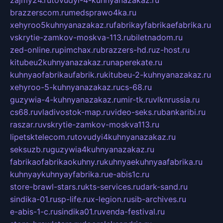
brazzerscom.ru
medsprawo4ka.ru
xehyroo5kuhnyanazakaz.ru
fabrikayfabrikaefabrika.ru
vskrytie-zamkov-moskva-113.ru
biletnadom.ru
zed-online.ru
pimchax.ru
brazzers-hd.ru
z-host.ru
kitubeu2kuhnyanazakaz.ru
naperekate.ru
kuhnyaofabrikaufabrik.ru
kitubeu-2-kuhnyanazakaz.ru
xehyroo-5-kuhnyanazakaz.ru
cs-68.ru
guzywia-4-kuhnyanazakaz.ru
mir-tk.ru
vlknrussia.ru
cs68.ru
vladivostok-map.ru
video-seks.ru
bankaribi.ru
raszar.ru
vskrytie-zamkov-moskva113.ru
lipetsktelecom.ru
tovudyi4kuhnyanazakaz.ru
seksuzb.ru
guzywia4kuhnyanazakaz.ru
fabrikaofabrikaokuhny.ru
kuhnyaekuhnyaafabrika.ru
kuhnyaykuhnyayfabrika.ru
e-abis1c.ru
store-brawl-stars.ru
kts-services.ru
dark-sand.ru
sindika-01.ru
sp-life.ru
x-legion.ru
sib-archives.ru
e-abis-1-c.ru
sindika01.ru
venda-festival.ru