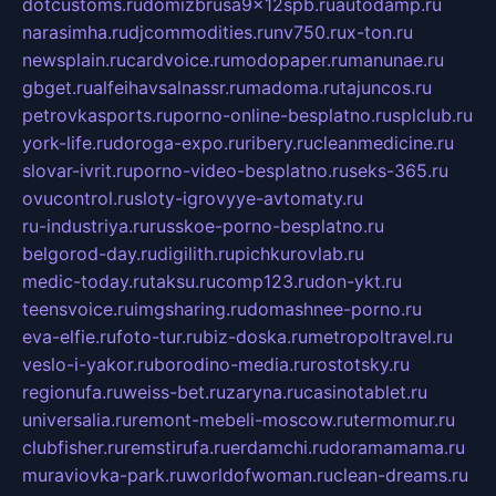
dotcustoms.ru
domizbrusa9x12spb.ru
autodamp.ru
narasimha.ru
djcommodities.ru
nv750.ru
x-ton.ru
newsplain.ru
cardvoice.ru
modopaper.ru
manunae.ru
gbget.ru
alfeihavsalnassr.ru
madoma.ru
tajuncos.ru
petrovkasports.ru
porno-online-besplatno.ru
splclub.ru
york-life.ru
doroga-expo.ru
ribery.ru
cleanmedicine.ru
slovar-ivrit.ru
porno-video-besplatno.ru
seks-365.ru
ovucontrol.ru
sloty-igrovyye-avtomaty.ru
ru-industriya.ru
russkoe-porno-besplatno.ru
belgorod-day.ru
digilith.ru
pichkurovlab.ru
medic-today.ru
taksu.ru
comp123.ru
don-ykt.ru
teensvoice.ru
imgsharing.ru
domashnee-porno.ru
eva-elfie.ru
foto-tur.ru
biz-doska.ru
metropoltravel.ru
veslo-i-yakor.ru
borodino-media.ru
rostotsky.ru
regionufa.ru
weiss-bet.ru
zaryna.ru
casinotablet.ru
universalia.ru
remont-mebeli-moscow.ru
termomur.ru
clubfisher.ru
remstirufa.ru
erdamchi.ru
doramamama.ru
muraviovka-park.ru
worldofwoman.ru
clean-dreams.ru