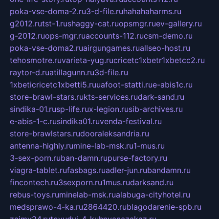
poka-vse-doma-2.ru
3-d-file.ru
hahahaharms.ru
g2012.ru
tst-1.ru
shaggy-cat.ru
opsmgr.ru
ev-gallery.ru
g-2012.ru
ops-mgr.ru
accounts-112.ru
csm-demo.ru
poka-vse-doma2.ru
airgungames.ru
allseo-host.ru
tehosmotre.ru
varieta-yug.ru
cricetc1xbetr1xbetcc2.ru
raytor-d.ru
atillagunn.ru
3d-file.ru
1xbeticricetc1xbetti5.ru
uafoot-statti.ru
e-abis1c.ru
store-brawl-stars.ru
kts-services.ru
dark-sand.ru
sindika-01.ru
sp-life.ru
x-legion.ru
sib-archives.ru
e-abis-1-c.ru
sindika01.ru
venda-festival.ru
store-brawlstars.ru
dooraleksandria.ru
antenna-highly.ru
mine-lab-msk.ru
1-mus.ru
3-sex-porn.ru
ban-damn.ru
purse-factory.ru
viagra-tablet.ru
fasbags.ru
adler-jun.ru
bandamn.ru
fincontech.ru
3sexporn.ru
1mus.ru
darksand.ru
rebus-toys.ru
minelab-msk.ru
alabuga-cityhotel.ru
medsprawo-4-ka.ru
2864420.ru
blagodarenie-spb.ru
zajmy24.ru
tovudyi-4-kuhnyanazakaz.ru