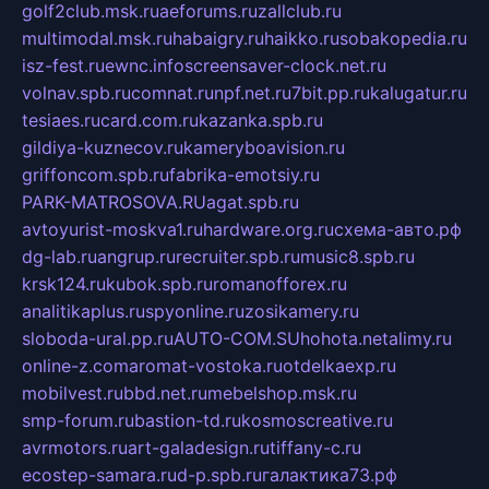
golf2club.msk.ru
aeforums.ru
zallclub.ru
multimodal.msk.ru
habaigry.ru
haikko.ru
sobakopedia.ru
isz-fest.ru
ewnc.info
screensaver-clock.net.ru
volnav.spb.ru
comnat.ru
npf.net.ru
7bit.pp.ru
kalugatur.ru
tesiaes.ru
card.com.ru
kazanka.spb.ru
gildiya-kuznecov.ru
kameryboavision.ru
griffoncom.spb.ru
fabrika-emotsiy.ru
PARK-MATROSOVA.RU
agat.spb.ru
avtoyurist-moskva1.ru
hardware.org.ru
схема-авто.рф
dg-lab.ru
angrup.ru
recruiter.spb.ru
music8.spb.ru
krsk124.ru
kubok.spb.ru
romanofforex.ru
analitikaplus.ru
spyonline.ru
zosikamery.ru
sloboda-ural.pp.ru
AUTO-COM.SU
hohota.net
alimy.ru
online-z.com
aromat-vostoka.ru
otdelkaexp.ru
mobilvest.ru
bbd.net.ru
mebelshop.msk.ru
smp-forum.ru
bastion-td.ru
kosmoscreative.ru
avrmotors.ru
art-galadesign.ru
tiffany-c.ru
ecostep-samara.ru
d-p.spb.ru
галактика73.рф