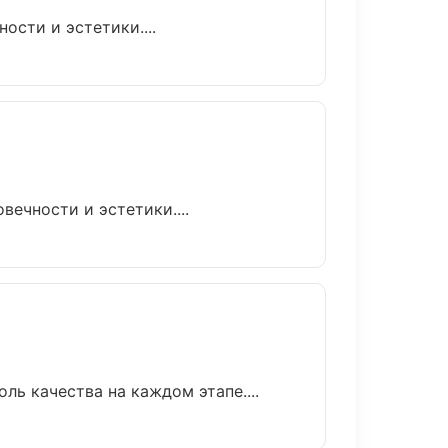
сти и эстетики....
ечности и эстетики....
ь качества на каждом этапе....