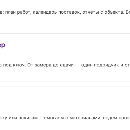
 план работ, календарь поставок, отчёты с объекта. Бол
ер
о
 под ключ. От замера до сдачи — один подрядчик и отв
кту или эскизам. Помогаем с материалами, ведём про