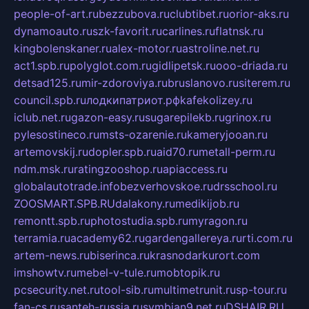
people-of-art.ru
bezzubova.ru
clubtibet.ru
orior-aks.ru
dynamoauto.ru
szk-favorit.ru
carlines.ru
flatnsk.ru
kingbolenskaner.ru
alex-motor.ru
astroline.net.ru
act1.spb.ru
polyglot.com.ru
gidlipetsk.ru
ooo-driada.ru
detsad125.ru
mir-zdoroviya.ru
bruslanovo.ru
siterem.ru
council.spb.ru
лодкипатриот.рф
kafekolizey.ru
iclub.net.ru
gazon-easy.ru
sugarepilekb.ru
grinox.ru
pylesostineco.ru
msts-ozarenie.ru
kameryjooan.ru
artemovskij.ru
dopler.spb.ru
aid70.ru
metall-perm.ru
ndm.msk.ru
ratingzooshop.ru
apiaccess.ru
globalautotrade.info
bezverhovskoe.ru
drsschool.ru
ZOOSMART.SPB.RU
dalakony.ru
medikijob.ru
remontt.spb.ru
photostudia.spb.ru
myragon.ru
terramia.ru
academy62.ru
gardengallereya.ru
rti.com.ru
artem-news.ru
biserinca.ru
krasnodarkurort.com
imshowtv.ru
mebel-v-tule.ru
mobtopik.ru
pcsecurity.net.ru
tool-sib.ru
multimetrunit.ru
sp-tour.ru
fan-cs.ru
santeh-russia.ru
symbian9.net.ru
DSHAIR.RU