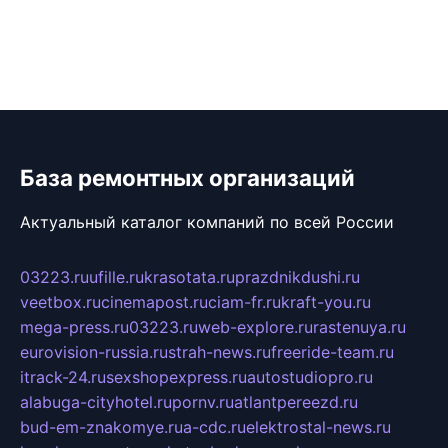
База ремонтных организаций
Актуальный каталог компаний по всей России
03223.ru
ufille.ru
krasotata.ru
prazdnikdushi.ru
veetbox.ru
cinemapost.ru
ciam-fr.ru
kraft-you.ru
mega-press.ru
03223.ru
web-explore.ru
rastenuya.ru
eurovision-russia.ru
strah-news.ru
freeride-team.ru
itrack-24.ru
sexshopexpress.ru
autostudiopro.ru
alabuga-cityhotel.ru
pornv.ru
atlantpereezd.ru
bud-em-znakomye.ru
a-cdc.ru
elektrostal-news.ru