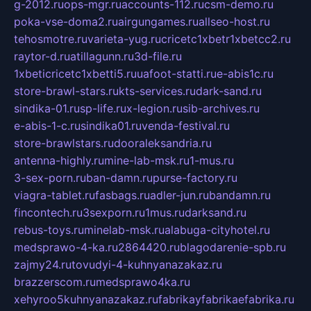
g-2012.ru
ops-mgr.ru
accounts-112.ru
csm-demo.ru
poka-vse-doma2.ru
airgungames.ru
allseo-host.ru
tehosmotre.ru
varieta-yug.ru
cricetc1xbetr1xbetcc2.ru
raytor-d.ru
atillagunn.ru
3d-file.ru
1xbeticricetc1xbetti5.ru
uafoot-statti.ru
e-abis1c.ru
store-brawl-stars.ru
kts-services.ru
dark-sand.ru
sindika-01.ru
sp-life.ru
x-legion.ru
sib-archives.ru
e-abis-1-c.ru
sindika01.ru
venda-festival.ru
store-brawlstars.ru
dooraleksandria.ru
antenna-highly.ru
mine-lab-msk.ru
1-mus.ru
3-sex-porn.ru
ban-damn.ru
purse-factory.ru
viagra-tablet.ru
fasbags.ru
adler-jun.ru
bandamn.ru
fincontech.ru
3sexporn.ru
1mus.ru
darksand.ru
rebus-toys.ru
minelab-msk.ru
alabuga-cityhotel.ru
medsprawo-4-ka.ru
2864420.ru
blagodarenie-spb.ru
zajmy24.ru
tovudyi-4-kuhnyanazakaz.ru
brazzerscom.ru
medsprawo4ka.ru
xehyroo5kuhnyanazakaz.ru
fabrikayfabrikaefabrika.ru