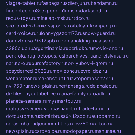
viagra-tablet.ru
fasbags.ru
adler-jun.ru
bandamn.ru
fincontech.ru
3sexporn.ru
1mus.ru
darksand.ru
rebus-toys.ru
minelab-msk.ru
rtdco.ru
seo-prodvizhenie-sajtov-stroitelnyh-kompanij.ru
card-voice.ru
rulonnyygazon177.ru
snow-guard.ru
domizbrusa-9x12spb.ru
demaholding.ru
aalse.ru
a380club.ru
argentinamia.ru
perkoka.ru
movie-one.ru
perk-oka.ru
g-octopus.ru
sibarchives.ru
andreislyusar.ru
naruto-x.ru
pursefactory.ru
tor-lyubov-i-grom.ru
spayderhed-2022.ru
movieone.ru
evro-dez.ru
webamator.ru
ma-absolut1.ru
avtopomosch27.ru
nv-750.ru
news-plain.ru
nertansaga.ru
delanalad.ru
dizfiles.ru
youtubefree.ru
aria-family.ru
roadli.ru
planeta-samara.ru
mysmartbuy.ru
matrasy-kemerovo.ru
ashanet.ru
trade-farm.ru
dotcustoms.ru
domizbrusa9x12spb.ru
autodamp.ru
narasimha.ru
djcommodities.ru
nv750.ru
x-ton.ru
newsplain.ru
cardvoice.ru
modopaper.ru
manunae.ru