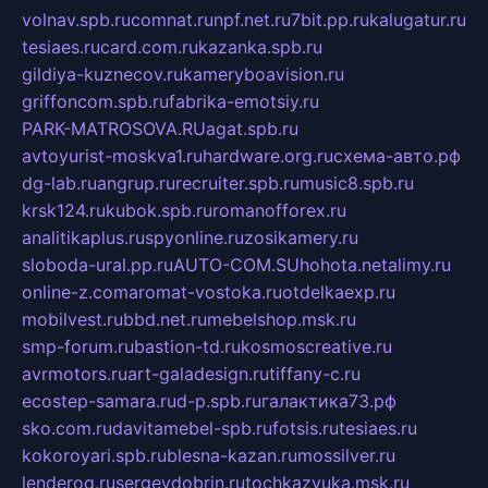
volnav.spb.ru
comnat.ru
npf.net.ru
7bit.pp.ru
kalugatur.ru
tesiaes.ru
card.com.ru
kazanka.spb.ru
gildiya-kuznecov.ru
kameryboavision.ru
griffoncom.spb.ru
fabrika-emotsiy.ru
PARK-MATROSOVA.RU
agat.spb.ru
avtoyurist-moskva1.ru
hardware.org.ru
схема-авто.рф
dg-lab.ru
angrup.ru
recruiter.spb.ru
music8.spb.ru
krsk124.ru
kubok.spb.ru
romanofforex.ru
analitikaplus.ru
spyonline.ru
zosikamery.ru
sloboda-ural.pp.ru
AUTO-COM.SU
hohota.net
alimy.ru
online-z.com
aromat-vostoka.ru
otdelkaexp.ru
mobilvest.ru
bbd.net.ru
mebelshop.msk.ru
smp-forum.ru
bastion-td.ru
kosmoscreative.ru
avrmotors.ru
art-galadesign.ru
tiffany-c.ru
ecostep-samara.ru
d-p.spb.ru
галактика73.рф
sko.com.ru
davitamebel-spb.ru
fotsis.ru
tesiaes.ru
kokoroyari.spb.ru
blesna-kazan.ru
mossilver.ru
lenderoq.ru
sergeydobrin.ru
tochkazvuka.msk.ru