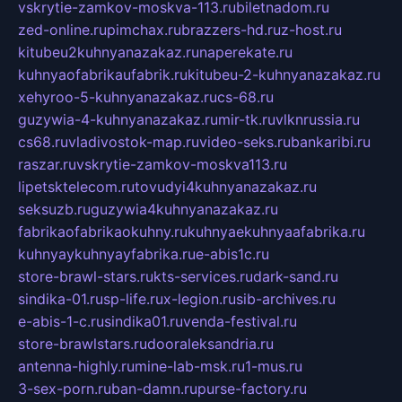
vskrytie-zamkov-moskva-113.ru
biletnadom.ru
zed-online.ru
pimchax.ru
brazzers-hd.ru
z-host.ru
kitubeu2kuhnyanazakaz.ru
naperekate.ru
kuhnyaofabrikaufabrik.ru
kitubeu-2-kuhnyanazakaz.ru
xehyroo-5-kuhnyanazakaz.ru
cs-68.ru
guzywia-4-kuhnyanazakaz.ru
mir-tk.ru
vlknrussia.ru
cs68.ru
vladivostok-map.ru
video-seks.ru
bankaribi.ru
raszar.ru
vskrytie-zamkov-moskva113.ru
lipetsktelecom.ru
tovudyi4kuhnyanazakaz.ru
seksuzb.ru
guzywia4kuhnyanazakaz.ru
fabrikaofabrikaokuhny.ru
kuhnyaekuhnyaafabrika.ru
kuhnyaykuhnyayfabrika.ru
e-abis1c.ru
store-brawl-stars.ru
kts-services.ru
dark-sand.ru
sindika-01.ru
sp-life.ru
x-legion.ru
sib-archives.ru
e-abis-1-c.ru
sindika01.ru
venda-festival.ru
store-brawlstars.ru
dooraleksandria.ru
antenna-highly.ru
mine-lab-msk.ru
1-mus.ru
3-sex-porn.ru
ban-damn.ru
purse-factory.ru