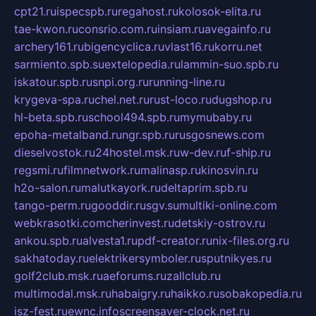
cpt21.ru
ispecspb.ru
regahost.ru
kolosok-elita.ru
tae-kwon.ru
consrio.com.ru
insiam.ru
avegainfo.ru
archery161.ru
bigencyclica.ru
vlast16.ru
korru.net
sarmiento.spb.su
extelopedia.ru
lammin-suo.spb.ru
iskatour.spb.ru
snpi.org.ru
running-line.ru
krygeva-spa.ru
chel.net.ru
rust-loco.ru
dugshop.ru
hl-beta.spb.ru
school494.spb.ru
mymubaby.ru
epoha-metalband.ru
ngr.spb.ru
rusgosnews.com
dieselvostok.ru
24hostel.msk.ru
w-dev.ru
f-ship.ru
regsmi.ru
filmnetwork.ru
malinasp.ru
kinosvin.ru
h2o-salon.ru
malutkayork.ru
deltaprim.spb.ru
tango-perm.ru
gooddir.ru
sgv.su
multiki-online.com
webkrasotki.com
cherinvest.ru
detskiy-ostrov.ru
ankou.spb.ru
alvesta1.ru
pdf-creator.ru
nix-files.org.ru
sakhatoday.ru
elektrikersymboler.ru
sputnikyes.ru
golf2club.msk.ru
aeforums.ru
zallclub.ru
multimodal.msk.ru
habaigry.ru
haikko.ru
sobakopedia.ru
isz-fest.ru
ewnc.info
screensaver-clock.net.ru