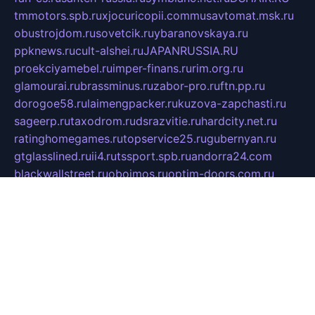
tmmotors.spb.ru
xjocuricopii.com
musavtomat.msk.ru
obustrojdom.ru
sovetcik.ru
ybaranovskaya.ru
ppknews.ru
cult-alshei.ru
JAPANRUSSIA.RU
proekciyamebel.ru
imper-finans.ru
rim.org.ru
glamourai.ru
brassminus.ru
zabor-pro.ru
ftn.pp.ru
dorogoe58.ru
laimengpacker.ru
kuzova-zapchasti.ru
sageerp.ru
taxodrom.ru
dsrazvitie.ru
hardcity.net.ru
ratinghomegames.ru
topservice25.ru
gubernyan.ru
gtglasslined.ru
ii4.ru
tssport.spb.ru
andorra24.com
blackwallstreet.ru
oboimos.ru
optim-doors.com.ru
ikuch.ru
nycr.org.ru
npa21.ru
vremya-ch.spb.ru
desert000.ru
ivtorgi.ru
ifiori.ru
catalog-statei.ru
dcv.org.ru
spetsmaster174.ru
ipkameryhiseeu.ru
dum26.ru
ruspol.spb.ru
fr-opendp.ru
kam-solnyshko.ru
cheyenne-arapaho.ru
sevzapmetal.spb.ru
ted-lapidus.spb.ru
parasite-eliminator.ru
sigma-complete.ru
modernworld.ru
dama-moda.ru
eholot-group.ru
sk-nvkz.ru
DRONGOLD.RU