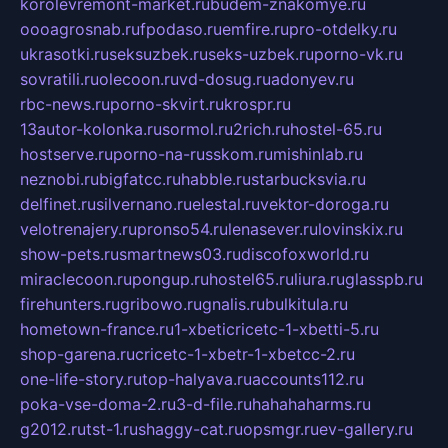
korolevremont-market.ru
budem-znakomye.ru
oooagrosnab.ru
fpodaso.ru
emfire.ru
pro-otdelky.ru
ukrasotki.ru
seksuzbek.ru
seks-uzbek.ru
porno-vk.ru
sovratili.ru
olecoon.ru
vd-dosug.ru
adonyev.ru
rbc-news.ru
porno-skvirt.ru
krospr.ru
13autor-kolonka.ru
sormol.ru
2rich.ru
hostel-65.ru
hostserve.ru
porno-na-russkom.ru
mishinlab.ru
neznobi.ru
bigfatcc.ru
habble.ru
starbucksvia.ru
delfinet.ru
silvernano.ru
elestal.ru
vektor-doroga.ru
velotrenajery.ru
pronso54.ru
lenasever.ru
lovinskix.ru
show-pets.ru
smartnews03.ru
discofoxworld.ru
miraclecoon.ru
pongup.ru
hostel65.ru
liura.ru
glasspb.ru
firehunters.ru
gribowo.ru
gnalis.ru
bulkitula.ru
hometown-france.ru
1-xbeticricetc-1-xbetti-5.ru
shop-garena.ru
cricetc-1-xbetr-1-xbetcc-2.ru
one-life-story.ru
top-halyava.ru
accounts112.ru
poka-vse-doma-2.ru
3-d-file.ru
hahahaharms.ru
g2012.ru
tst-1.ru
shaggy-cat.ru
opsmgr.ru
ev-gallery.ru