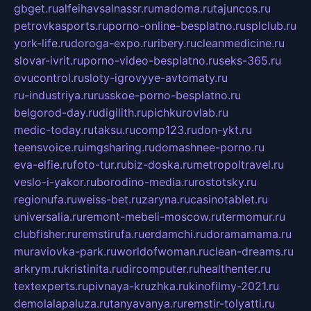
gbget.ru
alfeihavsalnassr.ru
madoma.ru
tajuncos.ru
petrovkasports.ru
porno-online-besplatno.ru
splclub.ru
york-life.ru
doroga-expo.ru
ribery.ru
cleanmedicine.ru
slovar-ivrit.ru
porno-video-besplatno.ru
seks-365.ru
ovucontrol.ru
sloty-igrovyye-avtomaty.ru
ru-industriya.ru
russkoe-porno-besplatno.ru
belgorod-day.ru
digilith.ru
pichkurovlab.ru
medic-today.ru
taksu.ru
comp123.ru
don-ykt.ru
teensvoice.ru
imgsharing.ru
domashnee-porno.ru
eva-elfie.ru
foto-tur.ru
biz-doska.ru
metropoltravel.ru
veslo-i-yakor.ru
borodino-media.ru
rostotsky.ru
regionufa.ru
weiss-bet.ru
zaryna.ru
casinotablet.ru
universalia.ru
remont-mebeli-moscow.ru
termomur.ru
clubfisher.ru
remstirufa.ru
erdamchi.ru
doramamama.ru
muraviovka-park.ru
worldofwoman.ru
clean-dreams.ru
arkrym.ru
kristinita.ru
dircomputer.ru
healthenter.ru
textexperts.ru
pivnaya-kruzhka.ru
kinofilmy-2021.ru
demolalapaluza.ru
tanyavanya.ru
remstir-tolyatti.ru