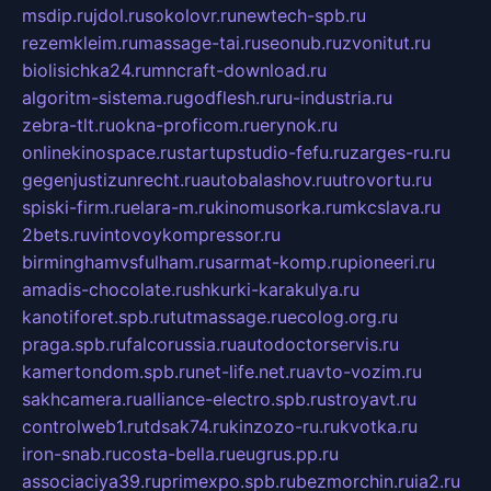
msdip.ru
jdol.ru
sokolovr.ru
newtech-spb.ru
rezemkleim.ru
massage-tai.ru
seonub.ru
zvonitut.ru
biolisichka24.ru
mncraft-download.ru
algoritm-sistema.ru
godflesh.ru
ru-industria.ru
zebra-tlt.ru
okna-proficom.ru
erynok.ru
onlinekinospace.ru
startupstudio-fefu.ru
zarges-ru.ru
gegenjustizunrecht.ru
autobalashov.ru
utrovortu.ru
spiski-firm.ru
elara-m.ru
kinomusorka.ru
mkcslava.ru
2bets.ru
vintovoykompressor.ru
birminghamvsfulham.ru
sarmat-komp.ru
pioneeri.ru
amadis-chocolate.ru
shkurki-karakulya.ru
kanotiforet.spb.ru
tutmassage.ru
ecolog.org.ru
praga.spb.ru
falcorussia.ru
autodoctorservis.ru
kamertondom.spb.ru
net-life.net.ru
avto-vozim.ru
sakhcamera.ru
alliance-electro.spb.ru
stroyavt.ru
controlweb1.ru
tdsak74.ru
kinzozo-ru.ru
kvotka.ru
iron-snab.ru
costa-bella.ru
eugrus.pp.ru
associaciya39.ru
primexpo.spb.ru
bezmorchin.ru
ia2.ru