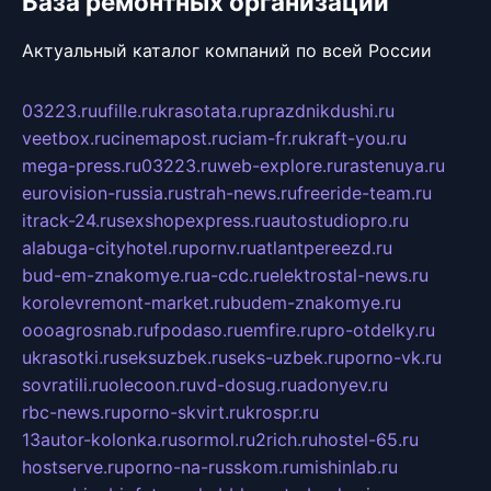
База ремонтных организаций
Актуальный каталог компаний по всей России
03223.ru
ufille.ru
krasotata.ru
prazdnikdushi.ru
veetbox.ru
cinemapost.ru
ciam-fr.ru
kraft-you.ru
mega-press.ru
03223.ru
web-explore.ru
rastenuya.ru
eurovision-russia.ru
strah-news.ru
freeride-team.ru
itrack-24.ru
sexshopexpress.ru
autostudiopro.ru
alabuga-cityhotel.ru
pornv.ru
atlantpereezd.ru
bud-em-znakomye.ru
a-cdc.ru
elektrostal-news.ru
korolevremont-market.ru
budem-znakomye.ru
oooagrosnab.ru
fpodaso.ru
emfire.ru
pro-otdelky.ru
ukrasotki.ru
seksuzbek.ru
seks-uzbek.ru
porno-vk.ru
sovratili.ru
olecoon.ru
vd-dosug.ru
adonyev.ru
rbc-news.ru
porno-skvirt.ru
krospr.ru
13autor-kolonka.ru
sormol.ru
2rich.ru
hostel-65.ru
hostserve.ru
porno-na-russkom.ru
mishinlab.ru