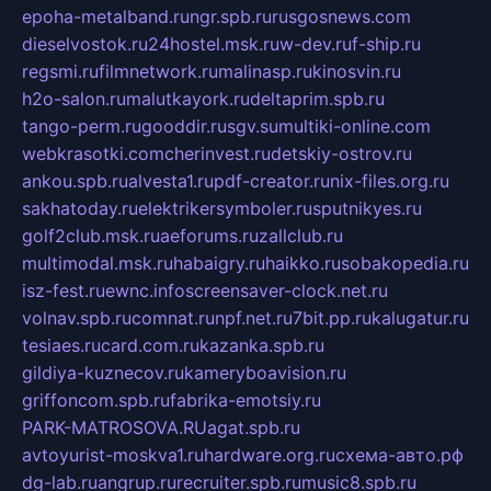
epoha-metalband.ru
ngr.spb.ru
rusgosnews.com
dieselvostok.ru
24hostel.msk.ru
w-dev.ru
f-ship.ru
regsmi.ru
filmnetwork.ru
malinasp.ru
kinosvin.ru
h2o-salon.ru
malutkayork.ru
deltaprim.spb.ru
tango-perm.ru
gooddir.ru
sgv.su
multiki-online.com
webkrasotki.com
cherinvest.ru
detskiy-ostrov.ru
ankou.spb.ru
alvesta1.ru
pdf-creator.ru
nix-files.org.ru
sakhatoday.ru
elektrikersymboler.ru
sputnikyes.ru
golf2club.msk.ru
aeforums.ru
zallclub.ru
multimodal.msk.ru
habaigry.ru
haikko.ru
sobakopedia.ru
isz-fest.ru
ewnc.info
screensaver-clock.net.ru
volnav.spb.ru
comnat.ru
npf.net.ru
7bit.pp.ru
kalugatur.ru
tesiaes.ru
card.com.ru
kazanka.spb.ru
gildiya-kuznecov.ru
kameryboavision.ru
griffoncom.spb.ru
fabrika-emotsiy.ru
PARK-MATROSOVA.RU
agat.spb.ru
avtoyurist-moskva1.ru
hardware.org.ru
схема-авто.рф
dg-lab.ru
angrup.ru
recruiter.spb.ru
music8.spb.ru