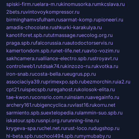
spiski-firm.ru
elara-m.ru
kinomusorka.ru
mkcslava.ru
2bets.ru
vintovoykompressor.ru
birminghamvsfulham.ru
sarmat-komp.ru
pioneeri.ru
amadis-chocolate.ru
shkurki-karakulya.ru
kanotiforet.spb.ru
tutmassage.ru
ecolog.org.ru
praga.spb.ru
falcorussia.ru
autodoctorservis.ru
kamertondom.spb.ru
net-life.net.ru
avto-vozim.ru
sakhcamera.ru
alliance-electro.spb.ru
stroyavt.ru
controlweb1.ru
tdsak74.ru
kinzozo-ru.ru
kvotka.ru
iron-snab.ru
costa-bella.ru
eugrus.pp.ru
associaciya39.ru
primexpo.spb.ru
bezmorchin.ru
ia2.ru
cpt21.ru
ispecspb.ru
regahost.ru
kolosok-elita.ru
tae-kwon.ru
consrio.com.ru
insiam.ru
avegainfo.ru
archery161.ru
bigencyclica.ru
vlast16.ru
korru.net
sarmiento.spb.su
extelopedia.ru
lammin-suo.spb.ru
iskatour.spb.ru
snpi.org.ru
running-line.ru
krygeva-spa.ru
chel.net.ru
rust-loco.ru
dugshop.ru
hl-beta.spb.ru
school494.spb.ru
mymubaby.ru