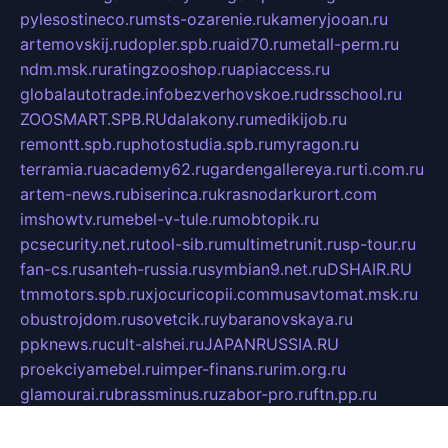
pylesostineco.ru
msts-ozarenie.ru
kameryjooan.ru
artemovskij.ru
dopler.spb.ru
aid70.ru
metall-perm.ru
ndm.msk.ru
ratingzooshop.ru
apiaccess.ru
globalautotrade.info
bezverhovskoe.ru
drsschool.ru
ZOOSMART.SPB.RU
dalakony.ru
medikijob.ru
remontt.spb.ru
photostudia.spb.ru
myragon.ru
terramia.ru
academy62.ru
gardengallereya.ru
rti.com.ru
artem-news.ru
biserinca.ru
krasnodarkurort.com
imshowtv.ru
mebel-v-tule.ru
mobtopik.ru
pcsecurity.net.ru
tool-sib.ru
multimetrunit.ru
sp-tour.ru
fan-cs.ru
santeh-russia.ru
symbian9.net.ru
DSHAIR.RU
tmmotors.spb.ru
xjocuricopii.com
musavtomat.msk.ru
obustrojdom.ru
sovetcik.ru
ybaranovskaya.ru
ppknews.ru
cult-alshei.ru
JAPANRUSSIA.RU
proekciyamebel.ru
imper-finans.ru
rim.org.ru
glamourai.ru
brassminus.ru
zabor-pro.ru
ftn.pp.ru
dorogoe58.ru
laimengpacker.ru
kuzova-zapchasti.ru
sageerp.ru
taxodrom.ru
dsrazvitie.ru
hardcity.net.ru