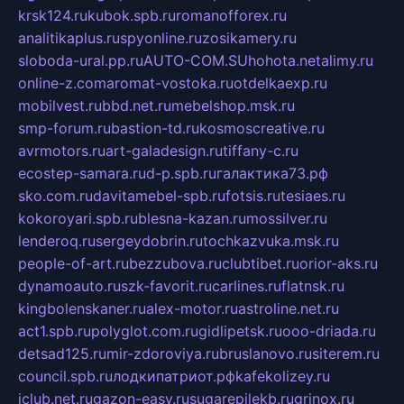
krsk124.ru
kubok.spb.ru
romanofforex.ru
analitikaplus.ru
spyonline.ru
zosikamery.ru
sloboda-ural.pp.ru
AUTO-COM.SU
hohota.net
alimy.ru
online-z.com
aromat-vostoka.ru
otdelkaexp.ru
mobilvest.ru
bbd.net.ru
mebelshop.msk.ru
smp-forum.ru
bastion-td.ru
kosmoscreative.ru
avrmotors.ru
art-galadesign.ru
tiffany-c.ru
ecostep-samara.ru
d-p.spb.ru
галактика73.рф
sko.com.ru
davitamebel-spb.ru
fotsis.ru
tesiaes.ru
kokoroyari.spb.ru
blesna-kazan.ru
mossilver.ru
lenderoq.ru
sergeydobrin.ru
tochkazvuka.msk.ru
people-of-art.ru
bezzubova.ru
clubtibet.ru
orior-aks.ru
dynamoauto.ru
szk-favorit.ru
carlines.ru
flatnsk.ru
kingbolenskaner.ru
alex-motor.ru
astroline.net.ru
act1.spb.ru
polyglot.com.ru
gidlipetsk.ru
ooo-driada.ru
detsad125.ru
mir-zdoroviya.ru
bruslanovo.ru
siterem.ru
council.spb.ru
лодкипатриот.рф
kafekolizey.ru
iclub.net.ru
gazon-easy.ru
sugarepilekb.ru
grinox.ru