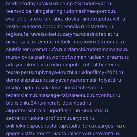
medic-today.ru
taksu.ru
comp123.ru
don-ykt.ru
teensvoice.ru
imgsharing.ru
domashnee-porno.ru
eva-elfie.ru
foto-tur.ru
biz-doska.ru
metropoltravel.ru
veslo-i-yakor.ru
borodino-media.ru
rostotsky.ru
regionufa.ru
weiss-bet.ru
zaryna.ru
casinotablet.ru
universalia.ru
remont-mebeli-moscow.ru
termomur.ru
clubfisher.ru
remstirufa.ru
erdamchi.ru
doramamama.ru
muraviovka-park.ru
worldofwoman.ru
clean-dreams.ru
arkrym.ru
kristinita.ru
dircomputer.ru
healthenter.ru
textexperts.ru
pivnaya-kruzhka.ru
kinofilmy-2021.ru
demolalapaluza.ru
tanyavanya.ru
remstir-tolyatti.ru
msdip.ru
jdol.ru
sokolovr.ru
newtech-spb.ru
rezemkleim.ru
massage-tai.ru
seonub.ru
zvonitut.ru
biolisichka24.ru
mncraft-download.ru
algoritm-sistema.ru
godflesh.ru
ru-industria.ru
zebra-tlt.ru
okna-proficom.ru
erynok.ru
onlinekinospace.ru
startupstudio-fefu.ru
zarges-ru.ru
gegenjustizunrecht.ru
autobalashov.ru
utrovortu.ru