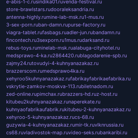
e-abis-1-c.ru
sindika01.ru
venda-festival.ru
store-brawlstars.ru
dooraleksandria.ru
antenna-highly.ru
mine-lab-msk.ru
1-mus.ru
3-sex-porn.ru
ban-damn.ru
purse-factory.ru
viagra-tablet.ru
fasbags.ru
adler-jun.ru
bandamn.ru
fincontech.ru
3sexporn.ru
1mus.ru
darksand.ru
rebus-toys.ru
minelab-msk.ru
alabuga-cityhotel.ru
medsprawo-4-ka.ru
2864420.ru
blagodarenie-spb.ru
zajmy24.ru
tovudyi-4-kuhnyanazakaz.ru
brazzerscom.ru
medsprawo4ka.ru
xehyroo5kuhnyanazakaz.ru
fabrikayfabrikaefabrika.ru
vskrytie-zamkov-moskva-113.ru
biletnadom.ru
zed-online.ru
pimchax.ru
brazzers-hd.ru
z-host.ru
kitubeu2kuhnyanazakaz.ru
naperekate.ru
kuhnyaofabrikaufabrik.ru
kitubeu-2-kuhnyanazakaz.ru
xehyroo-5-kuhnyanazakaz.ru
cs-68.ru
guzywia-4-kuhnyanazakaz.ru
mir-tk.ru
vlknrussia.ru
cs68.ru
vladivostok-map.ru
video-seks.ru
bankaribi.ru