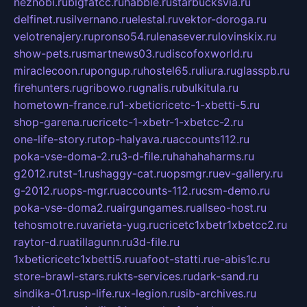
neznobi.ru
bigfatcc.ru
habble.ru
starbucksvia.ru
delfinet.ru
silvernano.ru
elestal.ru
vektor-doroga.ru
velotrenajery.ru
pronso54.ru
lenasever.ru
lovinskix.ru
show-pets.ru
smartnews03.ru
discofoxworld.ru
miraclecoon.ru
pongup.ru
hostel65.ru
liura.ru
glasspb.ru
firehunters.ru
gribowo.ru
gnalis.ru
bulkitula.ru
hometown-france.ru
1-xbeticricetc-1-xbetti-5.ru
shop-garena.ru
cricetc-1-xbetr-1-xbetcc-2.ru
one-life-story.ru
top-halyava.ru
accounts112.ru
poka-vse-doma-2.ru
3-d-file.ru
hahahaharms.ru
g2012.ru
tst-1.ru
shaggy-cat.ru
opsmgr.ru
ev-gallery.ru
g-2012.ru
ops-mgr.ru
accounts-112.ru
csm-demo.ru
poka-vse-doma2.ru
airgungames.ru
allseo-host.ru
tehosmotre.ru
varieta-yug.ru
cricetc1xbetr1xbetcc2.ru
raytor-d.ru
atillagunn.ru
3d-file.ru
1xbeticricetc1xbetti5.ru
uafoot-statti.ru
e-abis1c.ru
store-brawl-stars.ru
kts-services.ru
dark-sand.ru
sindika-01.ru
sp-life.ru
x-legion.ru
sib-archives.ru