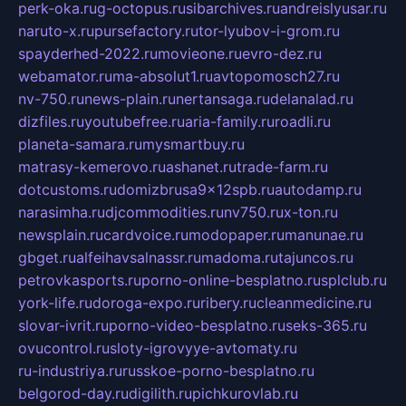
perk-oka.ru
g-octopus.ru
sibarchives.ru
andreislyusar.ru
naruto-x.ru
pursefactory.ru
tor-lyubov-i-grom.ru
spayderhed-2022.ru
movieone.ru
evro-dez.ru
webamator.ru
ma-absolut1.ru
avtopomosch27.ru
nv-750.ru
news-plain.ru
nertansaga.ru
delanalad.ru
dizfiles.ru
youtubefree.ru
aria-family.ru
roadli.ru
planeta-samara.ru
mysmartbuy.ru
matrasy-kemerovo.ru
ashanet.ru
trade-farm.ru
dotcustoms.ru
domizbrusa9x12spb.ru
autodamp.ru
narasimha.ru
djcommodities.ru
nv750.ru
x-ton.ru
newsplain.ru
cardvoice.ru
modopaper.ru
manunae.ru
gbget.ru
alfeihavsalnassr.ru
madoma.ru
tajuncos.ru
petrovkasports.ru
porno-online-besplatno.ru
splclub.ru
york-life.ru
doroga-expo.ru
ribery.ru
cleanmedicine.ru
slovar-ivrit.ru
porno-video-besplatno.ru
seks-365.ru
ovucontrol.ru
sloty-igrovyye-avtomaty.ru
ru-industriya.ru
russkoe-porno-besplatno.ru
belgorod-day.ru
digilith.ru
pichkurovlab.ru