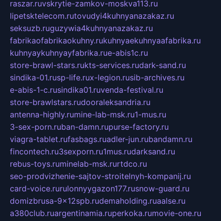
raszar.ru
vskrytie-zamkov-moskva113.ru
lipetsktelecom.ru
tovudyi4kuhnyanazakaz.ru
seksuzb.ru
guzywia4kuhnyanazakaz.ru
fabrikaofabrikaokuhny.ru
kuhnyaekuhnyaafabrika.ru
kuhnyaykuhnyayfabrika.ru
e-abis1c.ru
store-brawl-stars.ru
kts-services.ru
dark-sand.ru
sindika-01.ru
sp-life.ru
x-legion.ru
sib-archives.ru
e-abis-1-c.ru
sindika01.ru
venda-festival.ru
store-brawlstars.ru
dooraleksandria.ru
antenna-highly.ru
mine-lab-msk.ru
1-mus.ru
3-sex-porn.ru
ban-damn.ru
purse-factory.ru
viagra-tablet.ru
fasbags.ru
adler-jun.ru
bandamn.ru
fincontech.ru
3sexporn.ru
1mus.ru
darksand.ru
rebus-toys.ru
minelab-msk.ru
rtdco.ru
seo-prodvizhenie-sajtov-stroitelnyh-kompanij.ru
card-voice.ru
rulonnyygazon177.ru
snow-guard.ru
domizbrusa-9x12spb.ru
demaholding.ru
aalse.ru
a380club.ru
argentinamia.ru
perkoka.ru
movie-one.ru