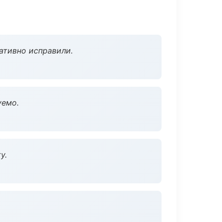
ативно исправили.
уемо.
у.