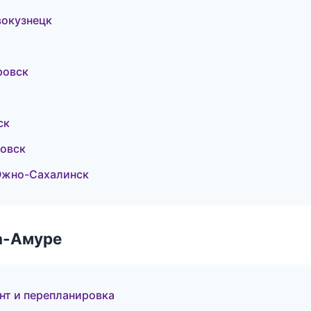
окузнецк
ровск
ск
овск
Южно-Сахалинск
а-Амуре
нт и перепланировка