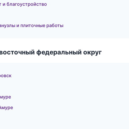
 и благоустройство
анузлы и плиточные работы
евосточный федеральный округ
ровск
Амуре
Амуре