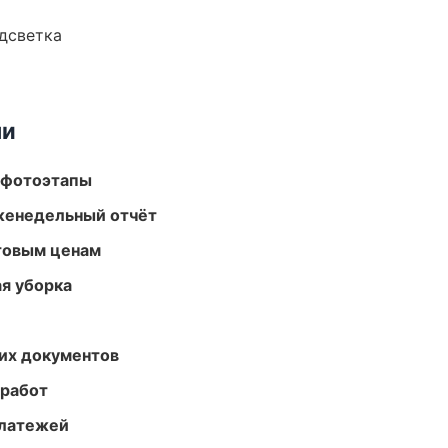
одсветка
ми
 фотоэтапы
женедельный отчёт
птовым ценам
ая уборка
их документов
 работ
платежей