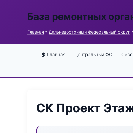
База ремонтных орга
Главная
»
Дальневосточный федеральный округ
»
🏠 Главная
Центральный ФО
Севе
СК Проект Эта