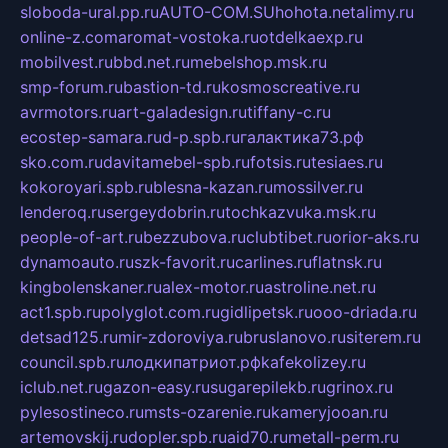
sloboda-ural.pp.ru
AUTO-COM.SU
hohota.net
alimy.ru
online-z.com
aromat-vostoka.ru
otdelkaexp.ru
mobilvest.ru
bbd.net.ru
mebelshop.msk.ru
smp-forum.ru
bastion-td.ru
kosmoscreative.ru
avrmotors.ru
art-galadesign.ru
tiffany-c.ru
ecostep-samara.ru
d-p.spb.ru
галактика73.рф
sko.com.ru
davitamebel-spb.ru
fotsis.ru
tesiaes.ru
kokoroyari.spb.ru
blesna-kazan.ru
mossilver.ru
lenderoq.ru
sergeydobrin.ru
tochkazvuka.msk.ru
people-of-art.ru
bezzubova.ru
clubtibet.ru
orior-aks.ru
dynamoauto.ru
szk-favorit.ru
carlines.ru
flatnsk.ru
kingbolenskaner.ru
alex-motor.ru
astroline.net.ru
act1.spb.ru
polyglot.com.ru
gidlipetsk.ru
ooo-driada.ru
detsad125.ru
mir-zdoroviya.ru
bruslanovo.ru
siterem.ru
council.spb.ru
лодкипатриот.рф
kafekolizey.ru
iclub.net.ru
gazon-easy.ru
sugarepilekb.ru
grinox.ru
pylesostineco.ru
msts-ozarenie.ru
kameryjooan.ru
artemovskij.ru
dopler.spb.ru
aid70.ru
metall-perm.ru