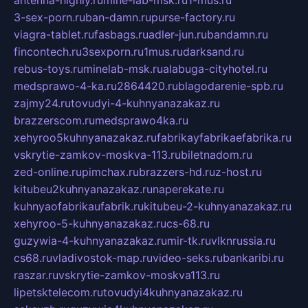
3-sex-porn.ru
ban-damn.ru
purse-factory.ru
viagra-tablet.ru
fasbags.ru
adler-jun.ru
bandamn.ru
fincontech.ru
3sexporn.ru
1mus.ru
darksand.ru
rebus-toys.ru
minelab-msk.ru
alabuga-cityhotel.ru
medsprawo-4-ka.ru
2864420.ru
blagodarenie-spb.ru
zajmy24.ru
tovudyi-4-kuhnyanazakaz.ru
brazzerscom.ru
medsprawo4ka.ru
xehyroo5kuhnyanazakaz.ru
fabrikayfabrikaefabrika.ru
vskrytie-zamkov-moskva-113.ru
biletnadom.ru
zed-online.ru
pimchax.ru
brazzers-hd.ru
z-host.ru
kitubeu2kuhnyanazakaz.ru
naperekate.ru
kuhnyaofabrikaufabrik.ru
kitubeu-2-kuhnyanazakaz.ru
xehyroo-5-kuhnyanazakaz.ru
cs-68.ru
guzywia-4-kuhnyanazakaz.ru
mir-tk.ru
vlknrussia.ru
cs68.ru
vladivostok-map.ru
video-seks.ru
bankaribi.ru
raszar.ru
vskrytie-zamkov-moskva113.ru
lipetsktelecom.ru
tovudyi4kuhnyanazakaz.ru