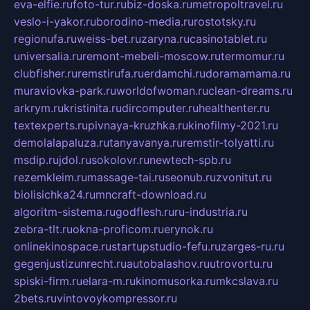
eva-elfie.ru
foto-tur.ru
biz-doska.ru
metropoltravel.ru
veslo-i-yakor.ru
borodino-media.ru
rostotsky.ru
regionufa.ru
weiss-bet.ru
zaryna.ru
casinotablet.ru
universalia.ru
remont-mebeli-moscow.ru
termomur.ru
clubfisher.ru
remstirufa.ru
erdamchi.ru
doramamama.ru
muraviovka-park.ru
worldofwoman.ru
clean-dreams.ru
arkrym.ru
kristinita.ru
dircomputer.ru
healthenter.ru
textexperts.ru
pivnaya-kruzhka.ru
kinofilmy-2021.ru
demolalapaluza.ru
tanyavanya.ru
remstir-tolyatti.ru
msdip.ru
jdol.ru
sokolovr.ru
newtech-spb.ru
rezemkleim.ru
massage-tai.ru
seonub.ru
zvonitut.ru
biolisichka24.ru
mncraft-download.ru
algoritm-sistema.ru
godflesh.ru
ru-industria.ru
zebra-tlt.ru
okna-proficom.ru
erynok.ru
onlinekinospace.ru
startupstudio-fefu.ru
zarges-ru.ru
gegenjustizunrecht.ru
autobalashov.ru
utrovortu.ru
spiski-firm.ru
elara-m.ru
kinomusorka.ru
mkcslava.ru
2bets.ru
vintovoykompressor.ru