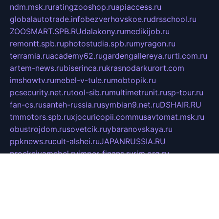
ndm.msk.ru
ratingzooshop.ru
apiaccess.ru
globalautotrade.info
bezverhovskoe.ru
drsschool.ru
ZOOSMART.SPB.RU
dalakony.ru
medikijob.ru
remontt.spb.ru
photostudia.spb.ru
myragon.ru
terramia.ru
academy62.ru
gardengallereya.ru
rti.com.ru
artem-news.ru
biserinca.ru
krasnodarkurort.com
imshowtv.ru
mebel-v-tule.ru
mobtopik.ru
pcsecurity.net.ru
tool-sib.ru
multimetrunit.ru
sp-tour.ru
fan-cs.ru
santeh-russia.ru
symbian9.net.ru
DSHAIR.RU
tmmotors.spb.ru
xjocuricopii.com
musavtomat.msk.ru
obustrojdom.ru
sovetcik.ru
ybaranovskaya.ru
ppknews.ru
cult-alshei.ru
JAPANRUSSIA.RU
proekciyamebel.ru
imper-finans.ru
rim.org.ru
glamourai.ru
brassminus.ru
zabor-pro.ru
ftn.pp.ru
dorogoe58.ru
laimengpacker.ru
kuzova-zapchasti.ru
sageerp.ru
taxodrom.ru
dsrazvitie.ru
hardcity.net.ru
ratinghomegames.ru
topservice25.ru
gubernyan.ru
gtglasslined.ru
ii4.ru
tssport.spb.ru
andorra24.com