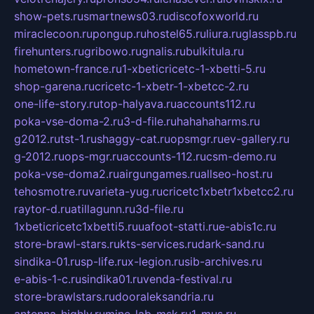
show-pets.ru
smartnews03.ru
discofoxworld.ru
miraclecoon.ru
pongup.ru
hostel65.ru
liura.ru
glasspb.ru
firehunters.ru
gribowo.ru
gnalis.ru
bulkitula.ru
hometown-france.ru
1-xbeticricetc-1-xbetti-5.ru
shop-garena.ru
cricetc-1-xbetr-1-xbetcc-2.ru
one-life-story.ru
top-halyava.ru
accounts112.ru
poka-vse-doma-2.ru
3-d-file.ru
hahahaharms.ru
g2012.ru
tst-1.ru
shaggy-cat.ru
opsmgr.ru
ev-gallery.ru
g-2012.ru
ops-mgr.ru
accounts-112.ru
csm-demo.ru
poka-vse-doma2.ru
airgungames.ru
allseo-host.ru
tehosmotre.ru
varieta-yug.ru
cricetc1xbetr1xbetcc2.ru
raytor-d.ru
atillagunn.ru
3d-file.ru
1xbeticricetc1xbetti5.ru
uafoot-statti.ru
e-abis1c.ru
store-brawl-stars.ru
kts-services.ru
dark-sand.ru
sindika-01.ru
sp-life.ru
x-legion.ru
sib-archives.ru
e-abis-1-c.ru
sindika01.ru
venda-festival.ru
store-brawlstars.ru
dooraleksandria.ru
antenna-highly.ru
mine-lab-msk.ru
1-mus.ru