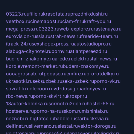
03223.ru
ufille.ru
krasotata.ru
prazdnikdushi.ru
veetbox.ru
cinemapost.ru
ciam-fr.ru
kraft-you.ru
mega-press.ru
03223.ru
web-explore.ru
rastenuya.ru
eurovision-russia.ru
strah-news.ru
freeride-team.ru
itrack-24.ru
sexshopexpress.ru
autostudiopro.ru
alabuga-cityhotel.ru
pornv.ru
atlantpereezd.ru
bud-em-znakomye.ru
a-cdc.ru
elektrostal-news.ru
korolevremont-market.ru
budem-znakomye.ru
oooagrosnab.ru
fpodaso.ru
emfire.ru
pro-otdelky.ru
ukrasotki.ru
seksuzbek.ru
seks-uzbek.ru
porno-vk.ru
sovratili.ru
olecoon.ru
vd-dosug.ru
adonyev.ru
rbc-news.ru
porno-skvirt.ru
krospr.ru
13autor-kolonka.ru
sormol.ru
2rich.ru
hostel-65.ru
hostserve.ru
porno-na-russkom.ru
mishinlab.ru
neznobi.ru
bigfatcc.ru
habble.ru
starbucksvia.ru
delfinet.ru
silvernano.ru
elestal.ru
vektor-doroga.ru
velotrenajery.ru
pronso54.ru
lenasever.ru
lovinskix.ru