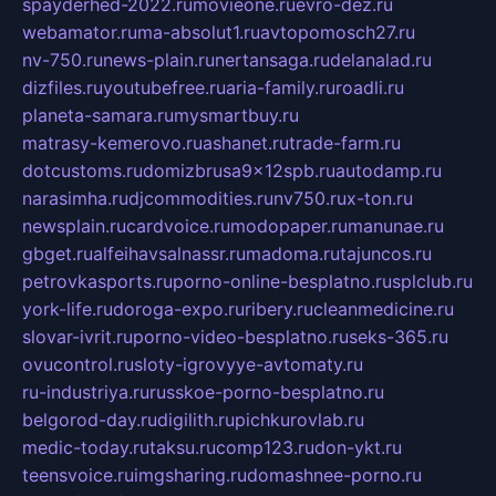
spayderhed-2022.ru
movieone.ru
evro-dez.ru
webamator.ru
ma-absolut1.ru
avtopomosch27.ru
nv-750.ru
news-plain.ru
nertansaga.ru
delanalad.ru
dizfiles.ru
youtubefree.ru
aria-family.ru
roadli.ru
planeta-samara.ru
mysmartbuy.ru
matrasy-kemerovo.ru
ashanet.ru
trade-farm.ru
dotcustoms.ru
domizbrusa9x12spb.ru
autodamp.ru
narasimha.ru
djcommodities.ru
nv750.ru
x-ton.ru
newsplain.ru
cardvoice.ru
modopaper.ru
manunae.ru
gbget.ru
alfeihavsalnassr.ru
madoma.ru
tajuncos.ru
petrovkasports.ru
porno-online-besplatno.ru
splclub.ru
york-life.ru
doroga-expo.ru
ribery.ru
cleanmedicine.ru
slovar-ivrit.ru
porno-video-besplatno.ru
seks-365.ru
ovucontrol.ru
sloty-igrovyye-avtomaty.ru
ru-industriya.ru
russkoe-porno-besplatno.ru
belgorod-day.ru
digilith.ru
pichkurovlab.ru
medic-today.ru
taksu.ru
comp123.ru
don-ykt.ru
teensvoice.ru
imgsharing.ru
domashnee-porno.ru