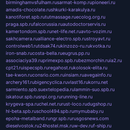
birminghamvsfulham.ru
sarmat-komp.ru
pioneeri.ru
amadis-chocolate.ru
shkurki-karakulya.ru
kanotiforet.spb.ru
tutmassage.ru
ecolog.org.ru
praga.spb.ru
falcorussia.ru
autodoctorservis.ru
kamertondom.spb.ru
net-life.net.ru
avto-vozim.ru
sakhcamera.ru
alliance-electro.spb.ru
stroyavt.ru
controlweb1.ru
tdsak74.ru
kinzozo-ru.ru
kvotka.ru
iron-snab.ru
costa-bella.ru
eugrus.pp.ru
associaciya39.ru
primexpo.spb.ru
bezmorchin.ru
ia2.ru
cpt21.ru
ispecspb.ru
regahost.ru
kolosok-elita.ru
tae-kwon.ru
consrio.com.ru
insiam.ru
avegainfo.ru
archery161.ru
bigencyclica.ru
vlast16.ru
korru.net
sarmiento.spb.su
extelopedia.ru
lammin-suo.spb.ru
iskatour.spb.ru
snpi.org.ru
running-line.ru
krygeva-spa.ru
chel.net.ru
rust-loco.ru
dugshop.ru
hl-beta.spb.ru
school494.spb.ru
mymubaby.ru
epoha-metalband.ru
ngr.spb.ru
rusgosnews.com
dieselvostok.ru
24hostel.msk.ru
w-dev.ru
f-ship.ru