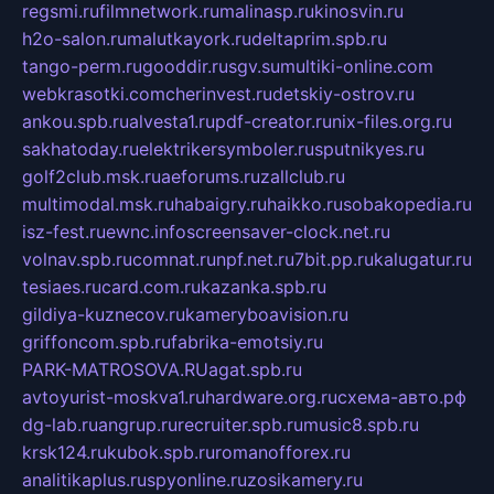
regsmi.ru
filmnetwork.ru
malinasp.ru
kinosvin.ru
h2o-salon.ru
malutkayork.ru
deltaprim.spb.ru
tango-perm.ru
gooddir.ru
sgv.su
multiki-online.com
webkrasotki.com
cherinvest.ru
detskiy-ostrov.ru
ankou.spb.ru
alvesta1.ru
pdf-creator.ru
nix-files.org.ru
sakhatoday.ru
elektrikersymboler.ru
sputnikyes.ru
golf2club.msk.ru
aeforums.ru
zallclub.ru
multimodal.msk.ru
habaigry.ru
haikko.ru
sobakopedia.ru
isz-fest.ru
ewnc.info
screensaver-clock.net.ru
volnav.spb.ru
comnat.ru
npf.net.ru
7bit.pp.ru
kalugatur.ru
tesiaes.ru
card.com.ru
kazanka.spb.ru
gildiya-kuznecov.ru
kameryboavision.ru
griffoncom.spb.ru
fabrika-emotsiy.ru
PARK-MATROSOVA.RU
agat.spb.ru
avtoyurist-moskva1.ru
hardware.org.ru
схема-авто.рф
dg-lab.ru
angrup.ru
recruiter.spb.ru
music8.spb.ru
krsk124.ru
kubok.spb.ru
romanofforex.ru
analitikaplus.ru
spyonline.ru
zosikamery.ru