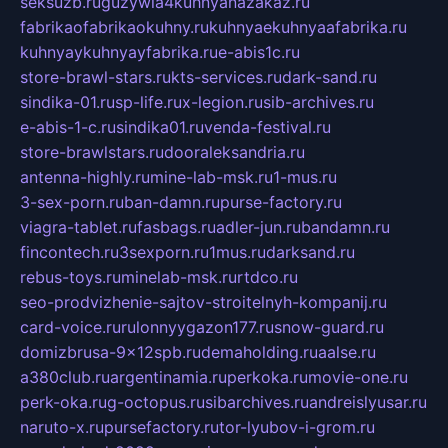
seksuzb.ru
guzywia4kuhnyanazakaz.ru
fabrikaofabrikaokuhny.ru
kuhnyaekuhnyaafabrika.ru
kuhnyaykuhnyayfabrika.ru
e-abis1c.ru
store-brawl-stars.ru
kts-services.ru
dark-sand.ru
sindika-01.ru
sp-life.ru
x-legion.ru
sib-archives.ru
e-abis-1-c.ru
sindika01.ru
venda-festival.ru
store-brawlstars.ru
dooraleksandria.ru
antenna-highly.ru
mine-lab-msk.ru
1-mus.ru
3-sex-porn.ru
ban-damn.ru
purse-factory.ru
viagra-tablet.ru
fasbags.ru
adler-jun.ru
bandamn.ru
fincontech.ru
3sexporn.ru
1mus.ru
darksand.ru
rebus-toys.ru
minelab-msk.ru
rtdco.ru
seo-prodvizhenie-sajtov-stroitelnyh-kompanij.ru
card-voice.ru
rulonnyygazon177.ru
snow-guard.ru
domizbrusa-9x12spb.ru
demaholding.ru
aalse.ru
a380club.ru
argentinamia.ru
perkoka.ru
movie-one.ru
perk-oka.ru
g-octopus.ru
sibarchives.ru
andreislyusar.ru
naruto-x.ru
pursefactory.ru
tor-lyubov-i-grom.ru