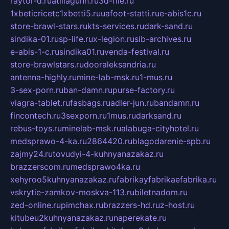
raytor-d.ru
atillagunn.ru
3d-file.ru
1xbeticricetc1xbetti5.ru
uafoot-statti.ru
e-abis1c.ru
store-brawl-stars.ru
kts-services.ru
dark-sand.ru
sindika-01.ru
sp-life.ru
x-legion.ru
sib-archives.ru
e-abis-1-c.ru
sindika01.ru
venda-festival.ru
store-brawlstars.ru
dooraleksandria.ru
antenna-highly.ru
mine-lab-msk.ru
1-mus.ru
3-sex-porn.ru
ban-damn.ru
purse-factory.ru
viagra-tablet.ru
fasbags.ru
adler-jun.ru
bandamn.ru
fincontech.ru
3sexporn.ru
1mus.ru
darksand.ru
rebus-toys.ru
minelab-msk.ru
alabuga-cityhotel.ru
medsprawo-4-ka.ru
2864420.ru
blagodarenie-spb.ru
zajmy24.ru
tovudyi-4-kuhnyanazakaz.ru
brazzerscom.ru
medsprawo4ka.ru
xehyroo5kuhnyanazakaz.ru
fabrikayfabrikaefabrika.ru
vskrytie-zamkov-moskva-113.ru
biletnadom.ru
zed-online.ru
pimchax.ru
brazzers-hd.ru
z-host.ru
kitubeu2kuhnyanazakaz.ru
naperekate.ru