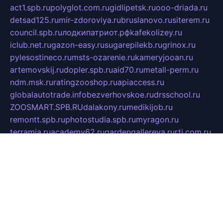
act1.spb.ru
polyglot.com.ru
gidlipetsk.ru
ooo-driada.ru
detsad125.ru
mir-zdoroviya.ru
bruslanovo.ru
siterem.ru
council.spb.ru
лодкипатриот.рф
kafekolizey.ru
iclub.net.ru
gazon-easy.ru
sugarepilekb.ru
grinox.ru
pylesostineco.ru
msts-ozarenie.ru
kameryjooan.ru
artemovskij.ru
dopler.spb.ru
aid70.ru
metall-perm.ru
ndm.msk.ru
ratingzooshop.ru
apiaccess.ru
globalautotrade.info
bezverhovskoe.ru
drsschool.ru
ZOOSMART.SPB.RU
dalakony.ru
medikijob.ru
remontt.spb.ru
photostudia.spb.ru
myragon.ru
terramia.ru
academy62.ru
gardengallereya.ru
rti.com.ru
artem-news.ru
biserinca.ru
krasnodarkurort.com
imshowtv.ru
mebel-v-tule.ru
mobtopik.ru
pcsecurity.net.ru
tool-sib.ru
multimetrunit.ru
sp-tour.ru
fan-cs.ru
santeh-russia.ru
symbian9.net.ru
DSHAIR.RU
tmmotors.spb.ru
xjocuricopii.com
musavtomat.msk.ru
obustrojdom.ru
sovetcik.ru
ybaranovskaya.ru
ppknews.ru
cult-alshei.ru
JAPANRUSSIA.RU