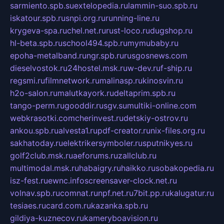
sarmiento.spb.su
extelopedia.ru
lammin-suo.spb.ru
iskatour.spb.ru
snpi.org.ru
running-line.ru
krygeva-spa.ru
chel.net.ru
rust-loco.ru
dugshop.ru
hl-beta.spb.ru
school494.spb.ru
mymubaby.ru
epoha-metalband.ru
ngr.spb.ru
rusgosnews.com
dieselvostok.ru
24hostel.msk.ru
w-dev.ru
f-ship.ru
regsmi.ru
filmnetwork.ru
malinasp.ru
kinosvin.ru
h2o-salon.ru
malutkayork.ru
deltaprim.spb.ru
tango-perm.ru
gooddir.ru
sgv.su
multiki-online.com
webkrasotki.com
cherinvest.ru
detskiy-ostrov.ru
ankou.spb.ru
alvesta1.ru
pdf-creator.ru
nix-files.org.ru
sakhatoday.ru
elektrikersymboler.ru
sputnikyes.ru
golf2club.msk.ru
aeforums.ru
zallclub.ru
multimodal.msk.ru
habaigry.ru
haikko.ru
sobakopedia.ru
isz-fest.ru
ewnc.info
screensaver-clock.net.ru
volnav.spb.ru
comnat.ru
npf.net.ru
7bit.pp.ru
kalugatur.ru
tesiaes.ru
card.com.ru
kazanka.spb.ru
gildiya-kuznecov.ru
kameryboavision.ru