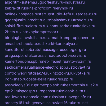
algoritm-sistema.ru
godflesh.ru
ru-industria.ru
zebra-tlt.ru
okna-proficom.ru
erynok.ru
onlinekinospace.ru
startupstudio-fefu.ru
zarges-ru.ru
gegenjustizunrecht.ru
autobalashov.ru
utrovortu.ru
spiski-firm.ru
elara-m.ru
kinomusorka.ru
mkcslava.ru
2bets.ru
vintovoykompressor.ru
birminghamvsfulham.ru
sarmat-komp.ru
pioneeri.ru
amadis-chocolate.ru
shkurki-karakulya.ru
kanotiforet.spb.ru
tutmassage.ru
ecolog.org.ru
praga.spb.ru
falcorussia.ru
autodoctorservis.ru
kamertondom.spb.ru
net-life.net.ru
avto-vozim.ru
sakhcamera.ru
alliance-electro.spb.ru
stroyavt.ru
controlweb1.ru
tdsak74.ru
kinzozo-ru.ru
kvotka.ru
iron-snab.ru
costa-bella.ru
eugrus.pp.ru
associaciya39.ru
primexpo.spb.ru
bezmorchin.ru
ia2.ru
cpt21.ru
ispecspb.ru
regahost.ru
kolosok-elita.ru
tae-kwon.ru
consrio.com.ru
insiam.ru
avegainfo.ru
archery161.ru
bigencyclica.ru
vlast16.ru
korru.net