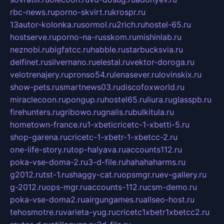
rbc-news.ru
porno-skvirt.ru
krospr.ru
13autor-kolonka.ru
sormol.ru
2rich.ru
hostel-65.ru
hostserve.ru
porno-na-russkom.ru
mishinlab.ru
neznobi.ru
bigfatcc.ru
habble.ru
starbucksvia.ru
delfinet.ru
silvernano.ru
elestal.ru
vektor-doroga.ru
velotrenajery.ru
pronso54.ru
lenasever.ru
lovinskix.ru
show-pets.ru
smartnews03.ru
discofoxworld.ru
miraclecoon.ru
pongup.ru
hostel65.ru
liura.ru
glasspb.ru
firehunters.ru
gribowo.ru
gnalis.ru
bulkitula.ru
hometown-france.ru
1-xbeticricetc-1-xbetti-5.ru
shop-garena.ru
cricetc-1-xbetr-1-xbetcc-2.ru
one-life-story.ru
top-halyava.ru
accounts112.ru
poka-vse-doma-2.ru
3-d-file.ru
hahahaharms.ru
g2012.ru
tst-1.ru
shaggy-cat.ru
opsmgr.ru
ev-gallery.ru
g-2012.ru
ops-mgr.ru
accounts-112.ru
csm-demo.ru
poka-vse-doma2.ru
airgungames.ru
allseo-host.ru
tehosmotre.ru
varieta-yug.ru
cricetc1xbetr1xbetcc2.ru