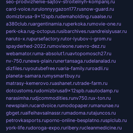
seo-prodvizhenie-sajtov-stroitelnyh-kompanij.ru
card-voice.ru
rulonnyygazon177.ru
snow-guard.ru
domizbrusa-9x12spb.ru
demaholding.ru
aalse.ru
a380club.ru
argentinamia.ru
perkoka.ru
movie-one.ru
perk-oka.ru
g-octopus.ru
sibarchives.ru
andreislyusar.ru
naruto-x.ru
pursefactory.ru
tor-lyubov-i-grom.ru
spayderhed-2022.ru
movieone.ru
evro-dez.ru
webamator.ru
ma-absolut1.ru
avtopomosch27.ru
nv-750.ru
news-plain.ru
nertansaga.ru
delanalad.ru
dizfiles.ru
youtubefree.ru
aria-family.ru
roadli.ru
planeta-samara.ru
mysmartbuy.ru
matrasy-kemerovo.ru
ashanet.ru
trade-farm.ru
dotcustoms.ru
domizbrusa9x12spb.ru
autodamp.ru
narasimha.ru
djcommodities.ru
nv750.ru
x-ton.ru
newsplain.ru
cardvoice.ru
modopaper.ru
manunae.ru
gbget.ru
alfeihavsalnassr.ru
madoma.ru
tajuncos.ru
petrovkasports.ru
porno-online-besplatno.ru
splclub.ru
york-life.ru
doroga-expo.ru
ribery.ru
cleanmedicine.ru