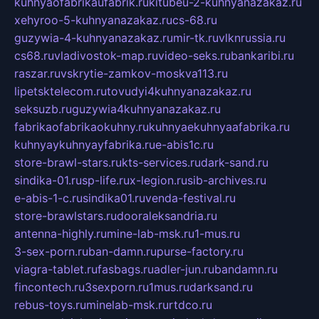
kuhnyaofabrikaufabrik.ru
kitubeu-2-kuhnyanazakaz.ru
xehyroo-5-kuhnyanazakaz.ru
cs-68.ru
guzywia-4-kuhnyanazakaz.ru
mir-tk.ru
vlknrussia.ru
cs68.ru
vladivostok-map.ru
video-seks.ru
bankaribi.ru
raszar.ru
vskrytie-zamkov-moskva113.ru
lipetsktelecom.ru
tovudyi4kuhnyanazakaz.ru
seksuzb.ru
guzywia4kuhnyanazakaz.ru
fabrikaofabrikaokuhny.ru
kuhnyaekuhnyaafabrika.ru
kuhnyaykuhnyayfabrika.ru
e-abis1c.ru
store-brawl-stars.ru
kts-services.ru
dark-sand.ru
sindika-01.ru
sp-life.ru
x-legion.ru
sib-archives.ru
e-abis-1-c.ru
sindika01.ru
venda-festival.ru
store-brawlstars.ru
dooraleksandria.ru
antenna-highly.ru
mine-lab-msk.ru
1-mus.ru
3-sex-porn.ru
ban-damn.ru
purse-factory.ru
viagra-tablet.ru
fasbags.ru
adler-jun.ru
bandamn.ru
fincontech.ru
3sexporn.ru
1mus.ru
darksand.ru
rebus-toys.ru
minelab-msk.ru
rtdco.ru