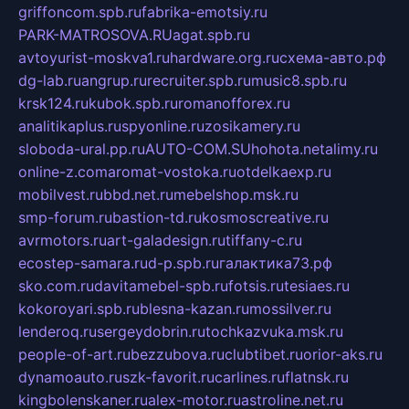
griffoncom.spb.ru
fabrika-emotsiy.ru
PARK-MATROSOVA.RU
agat.spb.ru
avtoyurist-moskva1.ru
hardware.org.ru
схема-авто.рф
dg-lab.ru
angrup.ru
recruiter.spb.ru
music8.spb.ru
krsk124.ru
kubok.spb.ru
romanofforex.ru
analitikaplus.ru
spyonline.ru
zosikamery.ru
sloboda-ural.pp.ru
AUTO-COM.SU
hohota.net
alimy.ru
online-z.com
aromat-vostoka.ru
otdelkaexp.ru
mobilvest.ru
bbd.net.ru
mebelshop.msk.ru
smp-forum.ru
bastion-td.ru
kosmoscreative.ru
avrmotors.ru
art-galadesign.ru
tiffany-c.ru
ecostep-samara.ru
d-p.spb.ru
галактика73.рф
sko.com.ru
davitamebel-spb.ru
fotsis.ru
tesiaes.ru
kokoroyari.spb.ru
blesna-kazan.ru
mossilver.ru
lenderoq.ru
sergeydobrin.ru
tochkazvuka.msk.ru
people-of-art.ru
bezzubova.ru
clubtibet.ru
orior-aks.ru
dynamoauto.ru
szk-favorit.ru
carlines.ru
flatnsk.ru
kingbolenskaner.ru
alex-motor.ru
astroline.net.ru