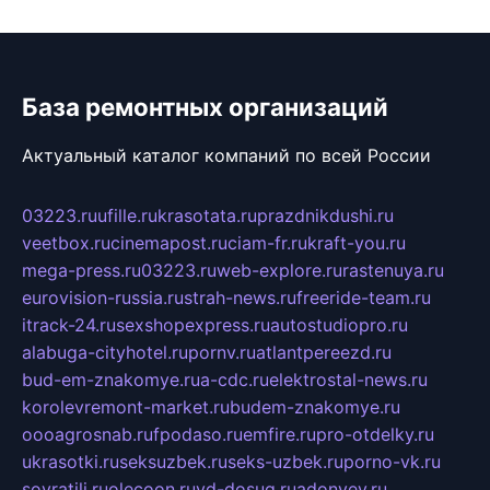
База ремонтных организаций
Актуальный каталог компаний по всей России
03223.ru
ufille.ru
krasotata.ru
prazdnikdushi.ru
veetbox.ru
cinemapost.ru
ciam-fr.ru
kraft-you.ru
mega-press.ru
03223.ru
web-explore.ru
rastenuya.ru
eurovision-russia.ru
strah-news.ru
freeride-team.ru
itrack-24.ru
sexshopexpress.ru
autostudiopro.ru
alabuga-cityhotel.ru
pornv.ru
atlantpereezd.ru
bud-em-znakomye.ru
a-cdc.ru
elektrostal-news.ru
korolevremont-market.ru
budem-znakomye.ru
oooagrosnab.ru
fpodaso.ru
emfire.ru
pro-otdelky.ru
ukrasotki.ru
seksuzbek.ru
seks-uzbek.ru
porno-vk.ru
sovratili.ru
olecoon.ru
vd-dosug.ru
adonyev.ru