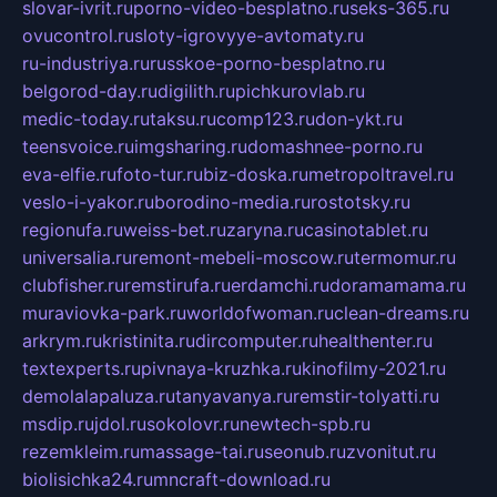
slovar-ivrit.ru
porno-video-besplatno.ru
seks-365.ru
ovucontrol.ru
sloty-igrovyye-avtomaty.ru
ru-industriya.ru
russkoe-porno-besplatno.ru
belgorod-day.ru
digilith.ru
pichkurovlab.ru
medic-today.ru
taksu.ru
comp123.ru
don-ykt.ru
teensvoice.ru
imgsharing.ru
domashnee-porno.ru
eva-elfie.ru
foto-tur.ru
biz-doska.ru
metropoltravel.ru
veslo-i-yakor.ru
borodino-media.ru
rostotsky.ru
regionufa.ru
weiss-bet.ru
zaryna.ru
casinotablet.ru
universalia.ru
remont-mebeli-moscow.ru
termomur.ru
clubfisher.ru
remstirufa.ru
erdamchi.ru
doramamama.ru
muraviovka-park.ru
worldofwoman.ru
clean-dreams.ru
arkrym.ru
kristinita.ru
dircomputer.ru
healthenter.ru
textexperts.ru
pivnaya-kruzhka.ru
kinofilmy-2021.ru
demolalapaluza.ru
tanyavanya.ru
remstir-tolyatti.ru
msdip.ru
jdol.ru
sokolovr.ru
newtech-spb.ru
rezemkleim.ru
massage-tai.ru
seonub.ru
zvonitut.ru
biolisichka24.ru
mncraft-download.ru