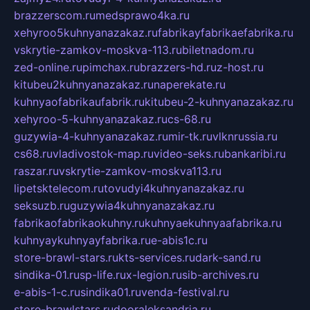
brazzerscom.ru
medsprawo4ka.ru
xehyroo5kuhnyanazakaz.ru
fabrikayfabrikaefabrika.ru
vskrytie-zamkov-moskva-113.ru
biletnadom.ru
zed-online.ru
pimchax.ru
brazzers-hd.ru
z-host.ru
kitubeu2kuhnyanazakaz.ru
naperekate.ru
kuhnyaofabrikaufabrik.ru
kitubeu-2-kuhnyanazakaz.ru
xehyroo-5-kuhnyanazakaz.ru
cs-68.ru
guzywia-4-kuhnyanazakaz.ru
mir-tk.ru
vlknrussia.ru
cs68.ru
vladivostok-map.ru
video-seks.ru
bankaribi.ru
raszar.ru
vskrytie-zamkov-moskva113.ru
lipetsktelecom.ru
tovudyi4kuhnyanazakaz.ru
seksuzb.ru
guzywia4kuhnyanazakaz.ru
fabrikaofabrikaokuhny.ru
kuhnyaekuhnyaafabrika.ru
kuhnyaykuhnyayfabrika.ru
e-abis1c.ru
store-brawl-stars.ru
kts-services.ru
dark-sand.ru
sindika-01.ru
sp-life.ru
x-legion.ru
sib-archives.ru
e-abis-1-c.ru
sindika01.ru
venda-festival.ru
store-brawlstars.ru
dooraleksandria.ru