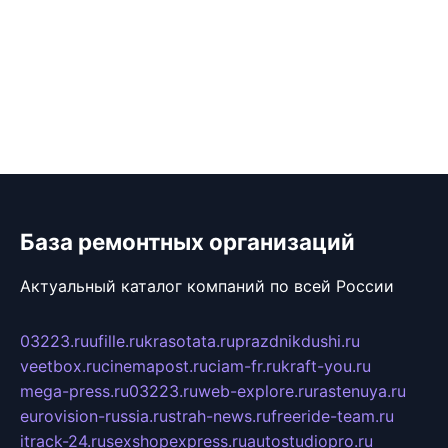
База ремонтных организаций
Актуальный каталог компаний по всей России
03223.ru
ufille.ru
krasotata.ru
prazdnikdushi.ru
veetbox.ru
cinemapost.ru
ciam-fr.ru
kraft-you.ru
mega-press.ru
03223.ru
web-explore.ru
rastenuya.ru
eurovision-russia.ru
strah-news.ru
freeride-team.ru
itrack-24.ru
sexshopexpress.ru
autostudiopro.ru