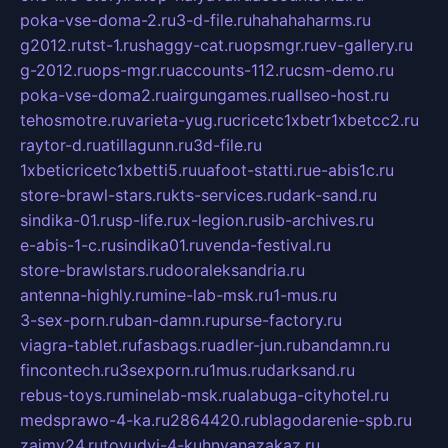
poka-vse-doma-2.ru
3-d-file.ru
hahahaharms.ru
g2012.ru
tst-1.ru
shaggy-cat.ru
opsmgr.ru
ev-gallery.ru
g-2012.ru
ops-mgr.ru
accounts-112.ru
csm-demo.ru
poka-vse-doma2.ru
airgungames.ru
allseo-host.ru
tehosmotre.ru
varieta-yug.ru
cricetc1xbetr1xbetcc2.ru
raytor-d.ru
atillagunn.ru
3d-file.ru
1xbeticricetc1xbetti5.ru
uafoot-statti.ru
e-abis1c.ru
store-brawl-stars.ru
kts-services.ru
dark-sand.ru
sindika-01.ru
sp-life.ru
x-legion.ru
sib-archives.ru
e-abis-1-c.ru
sindika01.ru
venda-festival.ru
store-brawlstars.ru
dooraleksandria.ru
antenna-highly.ru
mine-lab-msk.ru
1-mus.ru
3-sex-porn.ru
ban-damn.ru
purse-factory.ru
viagra-tablet.ru
fasbags.ru
adler-jun.ru
bandamn.ru
fincontech.ru
3sexporn.ru
1mus.ru
darksand.ru
rebus-toys.ru
minelab-msk.ru
alabuga-cityhotel.ru
medsprawo-4-ka.ru
2864420.ru
blagodarenie-spb.ru
zajmy24.ru
tovudyi-4-kuhnyanazakaz.ru