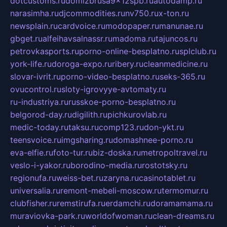
dotcustoms.ru
domizbrusa9x12spb.ru
autodamp.ru
narasimha.ru
djcommodities.ru
nv750.ru
x-ton.ru
newsplain.ru
cardvoice.ru
modopaper.ru
manunae.ru
gbget.ru
alfeihavsalnassr.ru
madoma.ru
tajuncos.ru
petrovkasports.ru
porno-online-besplatno.ru
splclub.ru
york-life.ru
doroga-expo.ru
ribery.ru
cleanmedicine.ru
slovar-ivrit.ru
porno-video-besplatno.ru
seks-365.ru
ovucontrol.ru
sloty-igrovyye-avtomaty.ru
ru-industriya.ru
russkoe-porno-besplatno.ru
belgorod-day.ru
digilith.ru
pichkurovlab.ru
medic-today.ru
taksu.ru
comp123.ru
don-ykt.ru
teensvoice.ru
imgsharing.ru
domashnee-porno.ru
eva-elfie.ru
foto-tur.ru
biz-doska.ru
metropoltravel.ru
veslo-i-yakor.ru
borodino-media.ru
rostotsky.ru
regionufa.ru
weiss-bet.ru
zaryna.ru
casinotablet.ru
universalia.ru
remont-mebeli-moscow.ru
termomur.ru
clubfisher.ru
remstirufa.ru
erdamchi.ru
doramamama.ru
muraviovka-park.ru
worldofwoman.ru
clean-dreams.ru