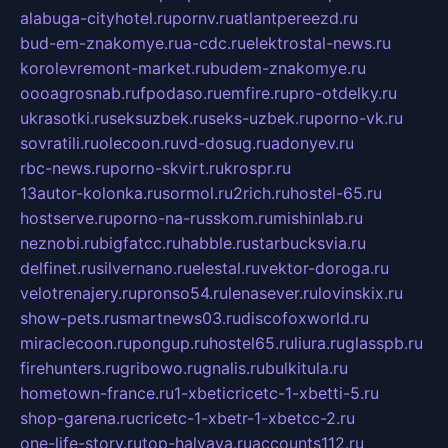
alabuga-cityhotel.ru
pornv.ru
atlantpereezd.ru
bud-em-znakomye.ru
a-cdc.ru
elektrostal-news.ru
korolevremont-market.ru
budem-znakomye.ru
oooagrosnab.ru
fpodaso.ru
emfire.ru
pro-otdelky.ru
ukrasotki.ru
seksuzbek.ru
seks-uzbek.ru
porno-vk.ru
sovratili.ru
olecoon.ru
vd-dosug.ru
adonyev.ru
rbc-news.ru
porno-skvirt.ru
krospr.ru
13autor-kolonka.ru
sormol.ru
2rich.ru
hostel-65.ru
hostserve.ru
porno-na-russkom.ru
mishinlab.ru
neznobi.ru
bigfatcc.ru
habble.ru
starbucksvia.ru
delfinet.ru
silvernano.ru
elestal.ru
vektor-doroga.ru
velotrenajery.ru
pronso54.ru
lenasever.ru
lovinskix.ru
show-pets.ru
smartnews03.ru
discofoxworld.ru
miraclecoon.ru
pongup.ru
hostel65.ru
liura.ru
glasspb.ru
firehunters.ru
gribowo.ru
gnalis.ru
bulkitula.ru
hometown-france.ru
1-xbeticricetc-1-xbetti-5.ru
shop-garena.ru
cricetc-1-xbetr-1-xbetcc-2.ru
one-life-story.ru
top-halyava.ru
accounts112.ru