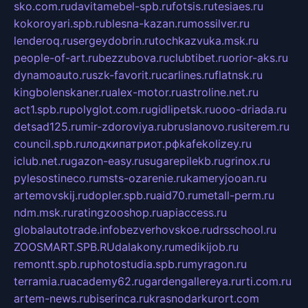
sko.com.ru
davitamebel-spb.ru
fotsis.ru
tesiaes.ru
kokoroyari.spb.ru
blesna-kazan.ru
mossilver.ru
lenderoq.ru
sergeydobrin.ru
tochkazvuka.msk.ru
people-of-art.ru
bezzubova.ru
clubtibet.ru
orior-aks.ru
dynamoauto.ru
szk-favorit.ru
carlines.ru
flatnsk.ru
kingbolenskaner.ru
alex-motor.ru
astroline.net.ru
act1.spb.ru
polyglot.com.ru
gidlipetsk.ru
ooo-driada.ru
detsad125.ru
mir-zdoroviya.ru
bruslanovo.ru
siterem.ru
council.spb.ru
лодкипатриот.рф
kafekolizey.ru
iclub.net.ru
gazon-easy.ru
sugarepilekb.ru
grinox.ru
pylesostineco.ru
msts-ozarenie.ru
kameryjooan.ru
artemovskij.ru
dopler.spb.ru
aid70.ru
metall-perm.ru
ndm.msk.ru
ratingzooshop.ru
apiaccess.ru
globalautotrade.info
bezverhovskoe.ru
drsschool.ru
ZOOSMART.SPB.RU
dalakony.ru
medikijob.ru
remontt.spb.ru
photostudia.spb.ru
myragon.ru
terramia.ru
academy62.ru
gardengallereya.ru
rti.com.ru
artem-news.ru
biserinca.ru
krasnodarkurort.com