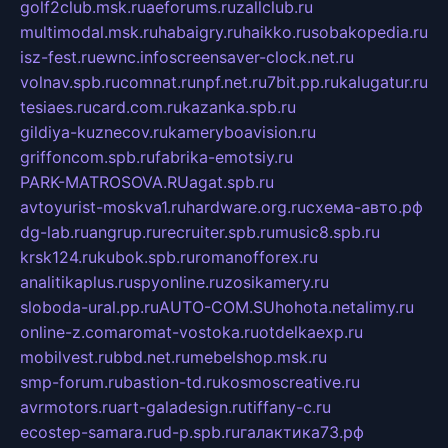
golf2club.msk.ru
aeforums.ru
zallclub.ru
multimodal.msk.ru
habaigry.ru
haikko.ru
sobakopedia.ru
isz-fest.ru
ewnc.info
screensaver-clock.net.ru
volnav.spb.ru
comnat.ru
npf.net.ru
7bit.pp.ru
kalugatur.ru
tesiaes.ru
card.com.ru
kazanka.spb.ru
gildiya-kuznecov.ru
kameryboavision.ru
griffoncom.spb.ru
fabrika-emotsiy.ru
PARK-MATROSOVA.RU
agat.spb.ru
avtoyurist-moskva1.ru
hardware.org.ru
схема-авто.рф
dg-lab.ru
angrup.ru
recruiter.spb.ru
music8.spb.ru
krsk124.ru
kubok.spb.ru
romanofforex.ru
analitikaplus.ru
spyonline.ru
zosikamery.ru
sloboda-ural.pp.ru
AUTO-COM.SU
hohota.net
alimy.ru
online-z.com
aromat-vostoka.ru
otdelkaexp.ru
mobilvest.ru
bbd.net.ru
mebelshop.msk.ru
smp-forum.ru
bastion-td.ru
kosmoscreative.ru
avrmotors.ru
art-galadesign.ru
tiffany-c.ru
ecostep-samara.ru
d-p.spb.ru
галактика73.рф