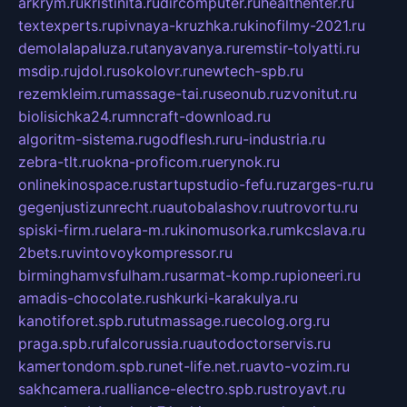
arkrym.ru
kristinita.ru
dircomputer.ru
healthenter.ru
textexperts.ru
pivnaya-kruzhka.ru
kinofilmy-2021.ru
demolalapaluza.ru
tanyavanya.ru
remstir-tolyatti.ru
msdip.ru
jdol.ru
sokolovr.ru
newtech-spb.ru
rezemkleim.ru
massage-tai.ru
seonub.ru
zvonitut.ru
biolisichka24.ru
mncraft-download.ru
algoritm-sistema.ru
godflesh.ru
ru-industria.ru
zebra-tlt.ru
okna-proficom.ru
erynok.ru
onlinekinospace.ru
startupstudio-fefu.ru
zarges-ru.ru
gegenjustizunrecht.ru
autobalashov.ru
utrovortu.ru
spiski-firm.ru
elara-m.ru
kinomusorka.ru
mkcslava.ru
2bets.ru
vintovoykompressor.ru
birminghamvsfulham.ru
sarmat-komp.ru
pioneeri.ru
amadis-chocolate.ru
shkurki-karakulya.ru
kanotiforet.spb.ru
tutmassage.ru
ecolog.org.ru
praga.spb.ru
falcorussia.ru
autodoctorservis.ru
kamertondom.spb.ru
net-life.net.ru
avto-vozim.ru
sakhcamera.ru
alliance-electro.spb.ru
stroyavt.ru