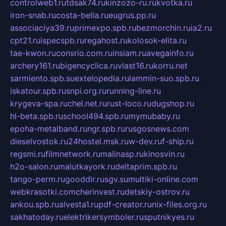
controlweb1.ru
tdsak74.ru
kinzozo-ru.ru
kvotka.ru
iron-snab.ru
costa-bella.ru
eugrus.pp.ru
associaciya39.ru
primexpo.spb.ru
bezmorchin.ru
ia2.ru
cpt21.ru
ispecspb.ru
regahost.ru
kolosok-elita.ru
tae-kwon.ru
consrio.com.ru
insiam.ru
avegainfo.ru
archery161.ru
bigencyclica.ru
vlast16.ru
korru.net
sarmiento.spb.su
extelopedia.ru
lammin-suo.spb.ru
iskatour.spb.ru
snpi.org.ru
running-line.ru
krygeva-spa.ru
chel.net.ru
rust-loco.ru
dugshop.ru
hl-beta.spb.ru
school494.spb.ru
mymubaby.ru
epoha-metalband.ru
ngr.spb.ru
rusgosnews.com
dieselvostok.ru
24hostel.msk.ru
w-dev.ru
f-ship.ru
regsmi.ru
filmnetwork.ru
malinasp.ru
kinosvin.ru
h2o-salon.ru
malutkayork.ru
deltaprim.spb.ru
tango-perm.ru
gooddir.ru
sgv.su
multiki-online.com
webkrasotki.com
cherinvest.ru
detskiy-ostrov.ru
ankou.spb.ru
alvesta1.ru
pdf-creator.ru
nix-files.org.ru
sakhatoday.ru
elektrikersymboler.ru
sputnikyes.ru