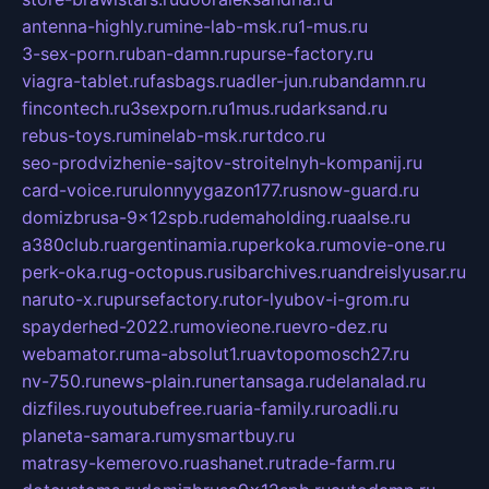
antenna-highly.ru
mine-lab-msk.ru
1-mus.ru
3-sex-porn.ru
ban-damn.ru
purse-factory.ru
viagra-tablet.ru
fasbags.ru
adler-jun.ru
bandamn.ru
fincontech.ru
3sexporn.ru
1mus.ru
darksand.ru
rebus-toys.ru
minelab-msk.ru
rtdco.ru
seo-prodvizhenie-sajtov-stroitelnyh-kompanij.ru
card-voice.ru
rulonnyygazon177.ru
snow-guard.ru
domizbrusa-9x12spb.ru
demaholding.ru
aalse.ru
a380club.ru
argentinamia.ru
perkoka.ru
movie-one.ru
perk-oka.ru
g-octopus.ru
sibarchives.ru
andreislyusar.ru
naruto-x.ru
pursefactory.ru
tor-lyubov-i-grom.ru
spayderhed-2022.ru
movieone.ru
evro-dez.ru
webamator.ru
ma-absolut1.ru
avtopomosch27.ru
nv-750.ru
news-plain.ru
nertansaga.ru
delanalad.ru
dizfiles.ru
youtubefree.ru
aria-family.ru
roadli.ru
planeta-samara.ru
mysmartbuy.ru
matrasy-kemerovo.ru
ashanet.ru
trade-farm.ru