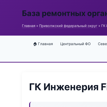
База ремонтных орга
Главная
»
Приволжский федеральный округ
» ГК 
🏠 Главная
Центральный ФО
Севе
ГК Инженерия F