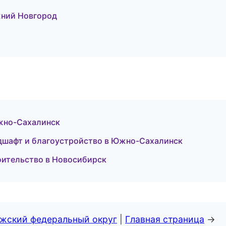
жний Новгород
Южно-Сахалинск
шафт и благоустройство в Южно-Сахалинск
оительство в Новосибирск
лжский федеральный округ
|
Главная страница
→