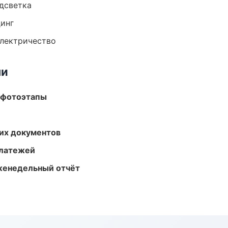
одсветка
динг
электричество
ми
 фотоэтапы
их документов
платежей
женедельный отчёт