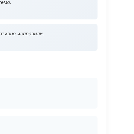
уемо.
ативно исправили.