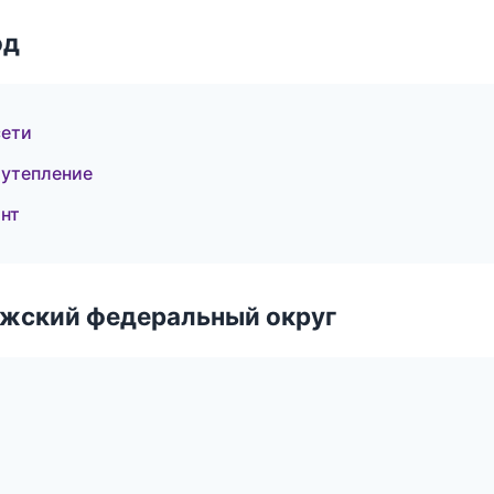
од
сети
 утепление
нт
лжский федеральный округ