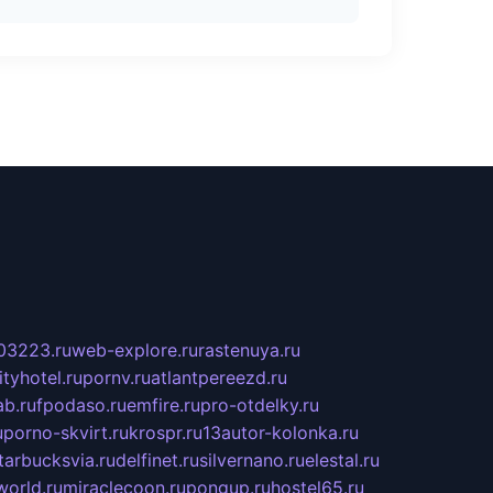
03223.ru
web-explore.ru
rastenuya.ru
tyhotel.ru
pornv.ru
atlantpereezd.ru
b.ru
fpodaso.ru
emfire.ru
pro-otdelky.ru
u
porno-skvirt.ru
krospr.ru
13autor-kolonka.ru
tarbucksvia.ru
delfinet.ru
silvernano.ru
elestal.ru
world.ru
miraclecoon.ru
pongup.ru
hostel65.ru