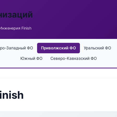
низаций
Инженерия Finish
ро-Западный ФО
Приволжский ФО
Уральский ФО
Южный ФО
Северо-Кавказский ФО
inish