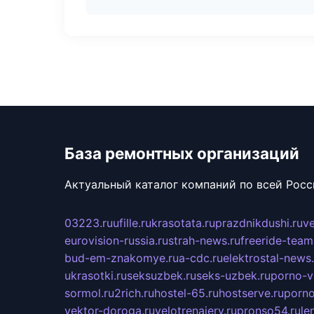
База ремонтных организаций
Актуальный каталог компаний по всей Рос
03223.ru
ufille.ru
krasotata.ru
prazdnikdushi.ru
v
eurovision-russia.ru
strah-news.ru
freeride-team
bud-em-znakomye.ru
a-cdc.ru
elektrostal-news.
ukrasotki.ru
seksuzbek.ru
seks-uzbek.ru
porno-v
sormol.ru
2rich.ru
hostel-65.ru
hostserve.ru
porno
vektor-doroga.ru
velotrenajery.ru
pronso54.ru
le