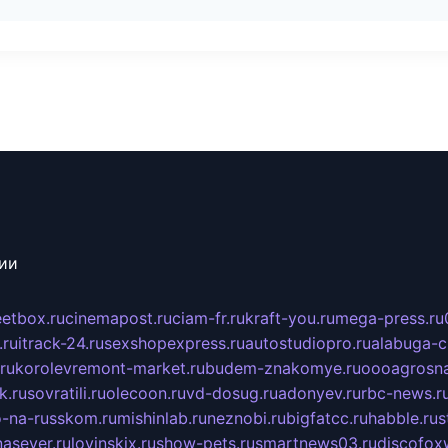
сии
eetbox.ru
cinemapost.ru
ciam-fr.ru
kraft-you.ru
mega-press.ru
.ru
itrack-24.ru
sexshopexpress.ru
autostudiopro.ru
alabuga-ci
ru
korolevremont-market.ru
budem-znakomye.ru
oooagrosna
k.ru
sovratili.ru
olecoon.ru
vd-dosug.ru
adonyev.ru
rbc-news.r
-na-russkom.ru
mishinlab.ru
neznobi.ru
bigfatcc.ru
habble.ru
s
nasever.ru
lovinskix.ru
show-pets.ru
smartnews03.ru
discofox