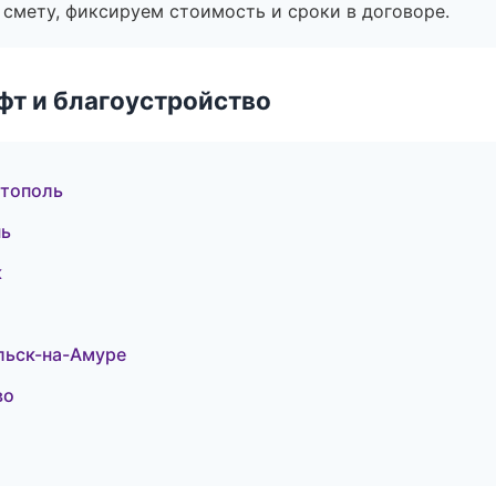
смету, фиксируем стоимость и сроки в договоре.
т и благоустройство
стополь
нь
к
льск-на-Амуре
во