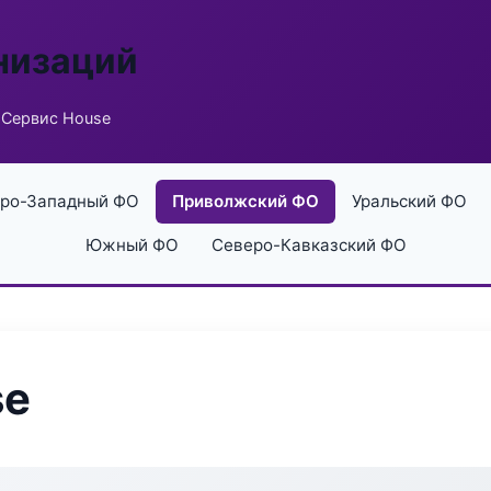
низаций
 Сервис House
ро-Западный ФО
Приволжский ФО
Уральский ФО
Южный ФО
Северо-Кавказский ФО
se