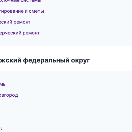
олочные системы
тирование и сметы
еский ремонт
ерческий ремонт
лжский федеральный округ
мь
овгород
д