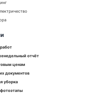
динг
электричество
ора
ми
 работ
женедельный отчёт
птовым ценам
их документов
ая уборка
 фотоэтапы