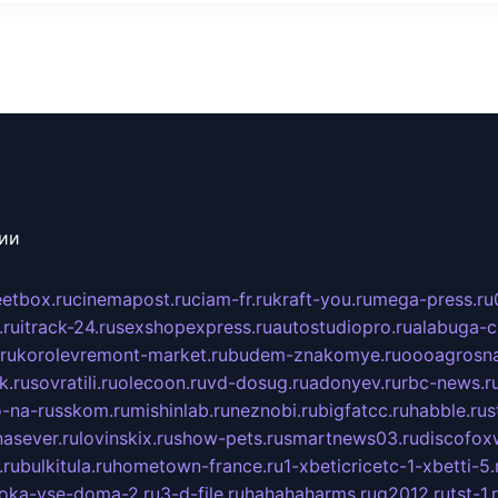
сии
eetbox.ru
cinemapost.ru
ciam-fr.ru
kraft-you.ru
mega-press.ru
.ru
itrack-24.ru
sexshopexpress.ru
autostudiopro.ru
alabuga-ci
ru
korolevremont-market.ru
budem-znakomye.ru
oooagrosna
k.ru
sovratili.ru
olecoon.ru
vd-dosug.ru
adonyev.ru
rbc-news.r
-na-russkom.ru
mishinlab.ru
neznobi.ru
bigfatcc.ru
habble.ru
s
nasever.ru
lovinskix.ru
show-pets.ru
smartnews03.ru
discofox
.ru
bulkitula.ru
hometown-france.ru
1-xbeticricetc-1-xbetti-5.
oka-vse-doma-2.ru
3-d-file.ru
hahahaharms.ru
g2012.ru
tst-1.