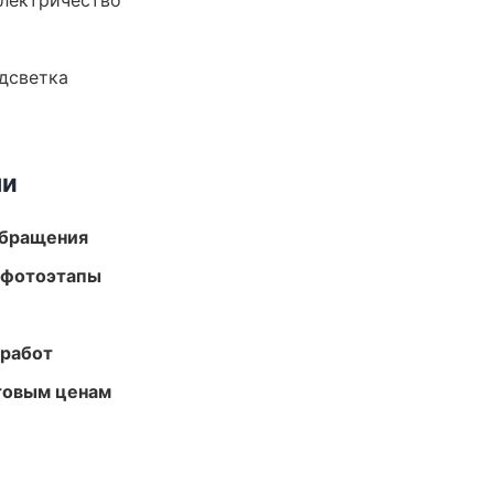
электричество
одсветка
ми
обращения
 фотоэтапы
 работ
птовым ценам