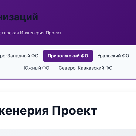
низаций
стерская Инженерия Проект
ро-Западный ФО
Приволжский ФО
Уральский ФО
Южный ФО
Северо-Кавказский ФО
женерия Проект