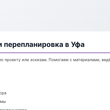
и перепланировка в Уфа
по проекту или эскизам. Помогаем с материалами, ве
ора
емы