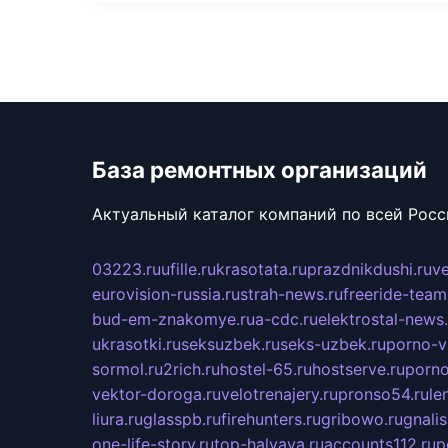
База ремонтных организаций
Актуальный каталог компаний по всей Рос
03223.ru
ufille.ru
krasotata.ru
prazdnikdushi.ru
v
eurovision-russia.ru
strah-news.ru
freeride-team
bud-em-znakomye.ru
a-cdc.ru
elektrostal-news.
ukrasotki.ru
seksuzbek.ru
seks-uzbek.ru
porno-v
sormol.ru
2rich.ru
hostel-65.ru
hostserve.ru
porno
vektor-doroga.ru
velotrenajery.ru
pronso54.ru
le
liura.ru
glasspb.ru
firehunters.ru
gribowo.ru
gnalis
one-life-story.ru
top-halyava.ru
accounts112.ru
p