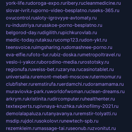
york-life.ru
doroga-expo.ru
ribery.ru
cleanmedicine.ru
slovar-ivrit.ru
porno-video-besplatno.ru
seks-365.ru
ovucontrol.ru
sloty-igrovyye-avtomaty.ru
ru-industriya.ru
russkoe-porno-besplatno.ru
belgorod-day.ru
digilith.ru
pichkurovlab.ru
medic-today.ru
taksu.ru
comp123.ru
don-ykt.ru
teensvoice.ru
imgsharing.ru
domashnee-porno.ru
eva-elfie.ru
foto-tur.ru
biz-doska.ru
metropoltravel.ru
veslo-i-yakor.ru
borodino-media.ru
rostotsky.ru
regionufa.ru
weiss-bet.ru
zaryna.ru
casinotablet.ru
universalia.ru
remont-mebeli-moscow.ru
termomur.ru
clubfisher.ru
remstirufa.ru
erdamchi.ru
doramamama.ru
muraviovka-park.ru
worldofwoman.ru
clean-dreams.ru
arkrym.ru
kristinita.ru
dircomputer.ru
healthenter.ru
textexperts.ru
pivnaya-kruzhka.ru
kinofilmy-2021.ru
demolalapaluza.ru
tanyavanya.ru
remstir-tolyatti.ru
msdip.ru
jdol.ru
sokolovr.ru
newtech-spb.ru
rezemkleim.ru
massage-tai.ru
seonub.ru
zvonitut.ru