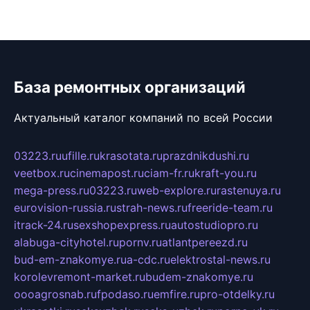
База ремонтных организаций
Актуальный каталог компаний по всей России
03223.ru
ufille.ru
krasotata.ru
prazdnikdushi.ru
veetbox.ru
cinemapost.ru
ciam-fr.ru
kraft-you.ru
mega-press.ru
03223.ru
web-explore.ru
rastenuya.ru
eurovision-russia.ru
strah-news.ru
freeride-team.ru
itrack-24.ru
sexshopexpress.ru
autostudiopro.ru
alabuga-cityhotel.ru
pornv.ru
atlantpereezd.ru
bud-em-znakomye.ru
a-cdc.ru
elektrostal-news.ru
korolevremont-market.ru
budem-znakomye.ru
oooagrosnab.ru
fpodaso.ru
emfire.ru
pro-otdelky.ru