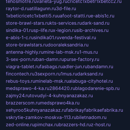
tehosmotre.ru
varieta-yug.ru
cricetc1xbetr1xbetcc2.ru
raytor-d.ru
atillagunn.ru
3d-file.ru
1xbeticricetc1xbetti5.ru
uafoot-statti.ru
e-abis1c.ru
store-brawl-stars.ru
kts-services.ru
dark-sand.ru
sindika-01.ru
sp-life.ru
x-legion.ru
sib-archives.ru
e-abis-1-c.ru
sindika01.ru
venda-festival.ru
store-brawlstars.ru
dooraleksandria.ru
antenna-highly.ru
mine-lab-msk.ru
1-mus.ru
3-sex-porn.ru
ban-damn.ru
purse-factory.ru
viagra-tablet.ru
fasbags.ru
adler-jun.ru
bandamn.ru
fincontech.ru
3sexporn.ru
1mus.ru
darksand.ru
rebus-toys.ru
minelab-msk.ru
alabuga-cityhotel.ru
medsprawo-4-ka.ru
2864420.ru
blagodarenie-spb.ru
zajmy24.ru
tovudyi-4-kuhnyanazakaz.ru
brazzerscom.ru
medsprawo4ka.ru
xehyroo5kuhnyanazakaz.ru
fabrikayfabrikaefabrika.ru
vskrytie-zamkov-moskva-113.ru
biletnadom.ru
zed-online.ru
pimchax.ru
brazzers-hd.ru
z-host.ru