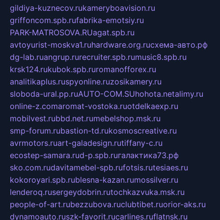
gildiya-kuznecov.ru
kameryboavision.ru
griffoncom.spb.ru
fabrika-emotsiy.ru
PARK-MATROSOVA.RU
agat.spb.ru
avtoyurist-moskva1.ru
hardware.org.ru
схема-авто.рф
dg-lab.ru
angrup.ru
recruiter.spb.ru
music8.spb.ru
krsk124.ru
kubok.spb.ru
romanofforex.ru
analitikaplus.ru
spyonline.ru
zosikamery.ru
sloboda-ural.pp.ru
AUTO-COM.SU
hohota.net
alimy.ru
online-z.com
aromat-vostoka.ru
otdelkaexp.ru
mobilvest.ru
bbd.net.ru
mebelshop.msk.ru
smp-forum.ru
bastion-td.ru
kosmoscreative.ru
avrmotors.ru
art-galadesign.ru
tiffany-c.ru
ecostep-samara.ru
d-p.spb.ru
галактика73.рф
sko.com.ru
davitamebel-spb.ru
fotsis.ru
tesiaes.ru
kokoroyari.spb.ru
blesna-kazan.ru
mossilver.ru
lenderoq.ru
sergeydobrin.ru
tochkazvuka.msk.ru
people-of-art.ru
bezzubova.ru
clubtibet.ru
orior-aks.ru
dynamoauto.ru
szk-favorit.ru
carlines.ru
flatnsk.ru