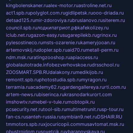
kingbolenskaner.ru
alex-motor.ru
astroline.net.ru
act1.spb.ru
polyglot.com.ru
gidlipetsk.ru
ooo-driada.ru
detsad125.ru
mir-zdoroviya.ru
bruslanovo.ru
siterem.ru
council.spb.ru
лодкипатриот.рф
kafekolizey.ru
iclub.net.ru
gazon-easy.ru
sugarepilekb.ru
grinox.ru
pylesostineco.ru
msts-ozarenie.ru
kameryjooan.ru
artemovskij.ru
dopler.spb.ru
aid70.ru
metall-perm.ru
ndm.msk.ru
ratingzooshop.ru
apiaccess.ru
globalautotrade.info
bezverhovskoe.ru
drsschool.ru
ZOOSMART.SPB.RU
dalakony.ru
medikijob.ru
remontt.spb.ru
photostudia.spb.ru
myragon.ru
terramia.ru
academy62.ru
gardengallereya.ru
rti.com.ru
artem-news.ru
biserinca.ru
krasnodarkurort.com
imshowtv.ru
mebel-v-tule.ru
mobtopik.ru
pcsecurity.net.ru
tool-sib.ru
multimetrunit.ru
sp-tour.ru
fan-cs.ru
santeh-russia.ru
symbian9.net.ru
DSHAIR.RU
tmmotors.spb.ru
xjocuricopii.com
musavtomat.msk.ru
obustrojdom.ru
sovetcik.ru
ybaranovskaya.ru