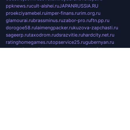
ppknews.ru
cult-alshei.ru
JAPANRUSSIA.RU
proekciyamebel.ru
imper-finans.ru
rim.org.ru
glamourai.ru
brassminus.ru
zabor-pro.ru
ftn.pp.ru
dorogoe58.ru
laimengpacker.ru
kuzova-zapchasti.ru
sageerp.ru
taxodrom.ru
dsrazvitie.ru
hardcity.net.ru
ratinghomegames.ru
topservice25.ru
gubernyan.ru
gtglasslined.ru
ii4.ru
tssport.spb.ru
andorra24.com
blackwallstreet.ru
oboimos.ru
optim-doors.com.ru
ikuch.ru
nycr.org.ru
npa21.ru
vremya-ch.spb.ru
desert000.ru
ivtorgi.ru
ifiori.ru
catalog-statei.ru
dcv.org.ru
spetsmaster174.ru
ipkameryhiseeu.ru
dum26.ru
ruspol.spb.ru
fr-opendp.ru
kam-solnyshko.ru
cheyenne-arapaho.ru
sevzapmetal.spb.ru
ted-lapidus.spb.ru
parasite-eliminator.ru
sigma-complete.ru
modernworld.ru
dama-moda.ru
eholot-group.ru
sk-nvkz.ru
DRONGOLD.RU
democratia2.ru
i-farmer.ru
mass-sport.org
jablonex.spb.ru
bookmess.ru
linkword.ru