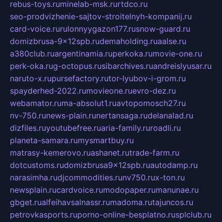
rebus-toys.ru
minelab-msk.ru
rtdco.ru
seo-prodvizhenie-sajtov-stroitelnyh-kompanij.ru
card-voice.ru
rulonnyygazon177.ru
snow-guard.ru
domizbrusa-9x12spb.ru
demaholding.ru
aalse.ru
a380club.ru
argentinamia.ru
perkoka.ru
movie-one.ru
perk-oka.ru
g-octopus.ru
sibarchives.ru
andreislyusar.ru
naruto-x.ru
pursefactory.ru
tor-lyubov-i-grom.ru
spayderhed-2022.ru
movieone.ru
evro-dez.ru
webamator.ru
ma-absolut1.ru
avtopomosch27.ru
nv-750.ru
news-plain.ru
nertansaga.ru
delanalad.ru
dizfiles.ru
youtubefree.ru
aria-family.ru
roadli.ru
planeta-samara.ru
mysmartbuy.ru
matrasy-kemerovo.ru
ashanet.ru
trade-farm.ru
dotcustoms.ru
domizbrusa9x12spb.ru
autodamp.ru
narasimha.ru
djcommodities.ru
nv750.ru
x-ton.ru
newsplain.ru
cardvoice.ru
modopaper.ru
manunae.ru
gbget.ru
alfeihavsalnassr.ru
madoma.ru
tajuncos.ru
petrovkasports.ru
porno-online-besplatno.ru
splclub.ru