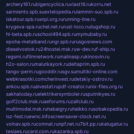
archery161.ru
bigencyclica.ru
vlast16.ru
korru.net
sarmiento.spb.su
extelopedia.ru
lammin-suo.spb.ru
iskatour.spb.ru
snpi.org.ru
running-line.ru
krygeva-spa.ru
chel.net.ru
rust-loco.ru
dugshop.ru
hl-beta.spb.ru
school494.spb.ru
mymubaby.ru
epoha-metalband.ru
ngr.spb.ru
rusgosnews.com
dieselvostok.ru
24hostel.msk.ru
w-dev.ru
f-ship.ru
regsmi.ru
filmnetwork.ru
malinasp.ru
kinosvin.ru
h2o-salon.ru
malutkayork.ru
deltaprim.spb.ru
tango-perm.ru
gooddir.ru
sgv.su
multiki-online.com
webkrasotki.com
cherinvest.ru
detskiy-ostrov.ru
ankou.spb.ru
alvesta1.ru
pdf-creator.ru
nix-files.org.ru
sakhatoday.ru
elektrikersymboler.ru
sputnikyes.ru
golf2club.msk.ru
aeforums.ru
zallclub.ru
multimodal.msk.ru
habaigry.ru
haikko.ru
sobakopedia.ru
isz-fest.ru
ewnc.info
screensaver-clock.net.ru
volnav.spb.ru
comnat.ru
npf.net.ru
7bit.pp.ru
kalugatur.ru
tesiaes.ru
card.com.ru
kazanka.spb.ru