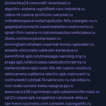
biolisichka24.ru
mncraft-download.ru
algoritm-sistema.ru
godflesh.ru
ru-industria.ru
zebra-tlt.ru
okna-proficom.ru
erynok.ru
onlinekinospace.ru
startupstudio-fefu.ru
zarges-ru.ru
gegenjustizunrecht.ru
autobalashov.ru
utrovortu.ru
spiski-firm.ru
elara-m.ru
kinomusorka.ru
mkcslava.ru
2bets.ru
vintovoykompressor.ru
birminghamvsfulham.ru
sarmat-komp.ru
pioneeri.ru
amadis-chocolate.ru
shkurki-karakulya.ru
kanotiforet.spb.ru
tutmassage.ru
ecolog.org.ru
praga.spb.ru
falcorussia.ru
autodoctorservis.ru
kamertondom.spb.ru
net-life.net.ru
avto-vozim.ru
sakhcamera.ru
alliance-electro.spb.ru
stroyavt.ru
controlweb1.ru
tdsak74.ru
kinzozo-ru.ru
kvotka.ru
iron-snab.ru
costa-bella.ru
eugrus.pp.ru
associaciya39.ru
primexpo.spb.ru
bezmorchin.ru
ia2.ru
cpt21.ru
ispecspb.ru
regahost.ru
kolosok-elita.ru
tae-kwon.ru
consrio.com.ru
insiam.ru
avegainfo.ru