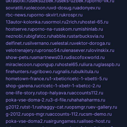
ukrasotki.ru
seksuzbek.ru
seks-uzbek.ru
porno-vk.ru
sovratili.ru
olecoon.ru
vd-dosug.ru
adonyev.ru
rbc-news.ru
porno-skvirt.ru
krospr.ru
13autor-kolonka.ru
sormol.ru
2rich.ru
hostel-65.ru
hostserve.ru
porno-na-russkom.ru
mishinlab.ru
neznobi.ru
bigfatcc.ru
habble.ru
starbucksvia.ru
delfinet.ru
silvernano.ru
elestal.ru
vektor-doroga.ru
velotrenajery.ru
pronso54.ru
lenasever.ru
lovinskix.ru
show-pets.ru
smartnews03.ru
discofoxworld.ru
miraclecoon.ru
pongup.ru
hostel65.ru
liura.ru
glasspb.ru
firehunters.ru
gribowo.ru
gnalis.ru
bulkitula.ru
hometown-france.ru
1-xbeticricetc-1-xbetti-5.ru
shop-garena.ru
cricetc-1-xbetr-1-xbetcc-2.ru
one-life-story.ru
top-halyava.ru
accounts112.ru
poka-vse-doma-2.ru
3-d-file.ru
hahahaharms.ru
g2012.ru
tst-1.ru
shaggy-cat.ru
opsmgr.ru
ev-gallery.ru
g-2012.ru
ops-mgr.ru
accounts-112.ru
csm-demo.ru
poka-vse-doma2.ru
airgungames.ru
allseo-host.ru