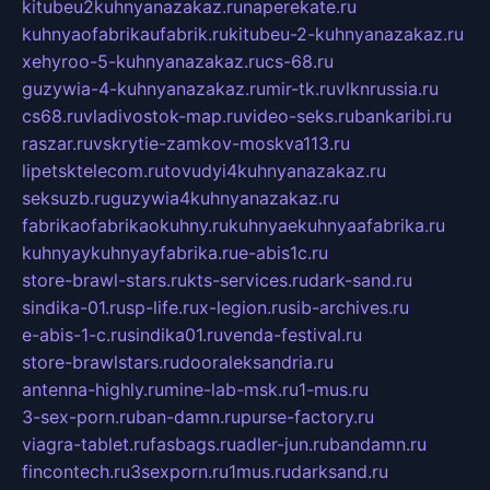
kitubeu2kuhnyanazakaz.ru
naperekate.ru
kuhnyaofabrikaufabrik.ru
kitubeu-2-kuhnyanazakaz.ru
xehyroo-5-kuhnyanazakaz.ru
cs-68.ru
guzywia-4-kuhnyanazakaz.ru
mir-tk.ru
vlknrussia.ru
cs68.ru
vladivostok-map.ru
video-seks.ru
bankaribi.ru
raszar.ru
vskrytie-zamkov-moskva113.ru
lipetsktelecom.ru
tovudyi4kuhnyanazakaz.ru
seksuzb.ru
guzywia4kuhnyanazakaz.ru
fabrikaofabrikaokuhny.ru
kuhnyaekuhnyaafabrika.ru
kuhnyaykuhnyayfabrika.ru
e-abis1c.ru
store-brawl-stars.ru
kts-services.ru
dark-sand.ru
sindika-01.ru
sp-life.ru
x-legion.ru
sib-archives.ru
e-abis-1-c.ru
sindika01.ru
venda-festival.ru
store-brawlstars.ru
dooraleksandria.ru
antenna-highly.ru
mine-lab-msk.ru
1-mus.ru
3-sex-porn.ru
ban-damn.ru
purse-factory.ru
viagra-tablet.ru
fasbags.ru
adler-jun.ru
bandamn.ru
fincontech.ru
3sexporn.ru
1mus.ru
darksand.ru