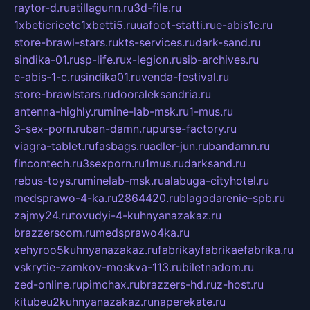
raytor-d.ru
atillagunn.ru
3d-file.ru
1xbeticricetc1xbetti5.ru
uafoot-statti.ru
e-abis1c.ru
store-brawl-stars.ru
kts-services.ru
dark-sand.ru
sindika-01.ru
sp-life.ru
x-legion.ru
sib-archives.ru
e-abis-1-c.ru
sindika01.ru
venda-festival.ru
store-brawlstars.ru
dooraleksandria.ru
antenna-highly.ru
mine-lab-msk.ru
1-mus.ru
3-sex-porn.ru
ban-damn.ru
purse-factory.ru
viagra-tablet.ru
fasbags.ru
adler-jun.ru
bandamn.ru
fincontech.ru
3sexporn.ru
1mus.ru
darksand.ru
rebus-toys.ru
minelab-msk.ru
alabuga-cityhotel.ru
medsprawo-4-ka.ru
2864420.ru
blagodarenie-spb.ru
zajmy24.ru
tovudyi-4-kuhnyanazakaz.ru
brazzerscom.ru
medsprawo4ka.ru
xehyroo5kuhnyanazakaz.ru
fabrikayfabrikaefabrika.ru
vskrytie-zamkov-moskva-113.ru
biletnadom.ru
zed-online.ru
pimchax.ru
brazzers-hd.ru
z-host.ru
kitubeu2kuhnyanazakaz.ru
naperekate.ru