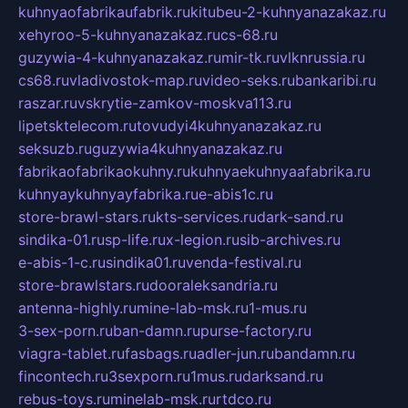
kuhnyaofabrikaufabrik.ru
kitubeu-2-kuhnyanazakaz.ru
xehyroo-5-kuhnyanazakaz.ru
cs-68.ru
guzywia-4-kuhnyanazakaz.ru
mir-tk.ru
vlknrussia.ru
cs68.ru
vladivostok-map.ru
video-seks.ru
bankaribi.ru
raszar.ru
vskrytie-zamkov-moskva113.ru
lipetsktelecom.ru
tovudyi4kuhnyanazakaz.ru
seksuzb.ru
guzywia4kuhnyanazakaz.ru
fabrikaofabrikaokuhny.ru
kuhnyaekuhnyaafabrika.ru
kuhnyaykuhnyayfabrika.ru
e-abis1c.ru
store-brawl-stars.ru
kts-services.ru
dark-sand.ru
sindika-01.ru
sp-life.ru
x-legion.ru
sib-archives.ru
e-abis-1-c.ru
sindika01.ru
venda-festival.ru
store-brawlstars.ru
dooraleksandria.ru
antenna-highly.ru
mine-lab-msk.ru
1-mus.ru
3-sex-porn.ru
ban-damn.ru
purse-factory.ru
viagra-tablet.ru
fasbags.ru
adler-jun.ru
bandamn.ru
fincontech.ru
3sexporn.ru
1mus.ru
darksand.ru
rebus-toys.ru
minelab-msk.ru
rtdco.ru