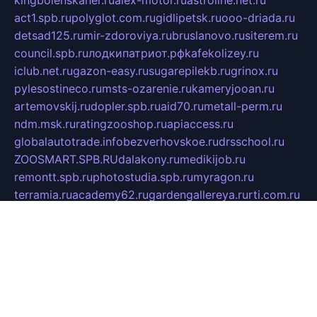
kingbolenskaner.ru
alex-motor.ru
astroline.net.ru
act1.spb.ru
polyglot.com.ru
gidlipetsk.ru
ooo-driada.ru
detsad125.ru
mir-zdoroviya.ru
bruslanovo.ru
siterem.ru
council.spb.ru
лодкипатриот.рф
kafekolizey.ru
iclub.net.ru
gazon-easy.ru
sugarepilekb.ru
grinox.ru
pylesostineco.ru
msts-ozarenie.ru
kameryjooan.ru
artemovskij.ru
dopler.spb.ru
aid70.ru
metall-perm.ru
ndm.msk.ru
ratingzooshop.ru
apiaccess.ru
globalautotrade.info
bezverhovskoe.ru
drsschool.ru
ZOOSMART.SPB.RU
dalakony.ru
medikijob.ru
remontt.spb.ru
photostudia.spb.ru
myragon.ru
terramia.ru
academy62.ru
gardengallereya.ru
rti.com.ru
artem-news.ru
biserinca.ru
krasnodarkurort.com
imshowtv.ru
mebel-v-tule.ru
mobtopik.ru
pcsecurity.net.ru
tool-sib.ru
multimetrunit.ru
sp-tour.ru
fan-cs.ru
santeh-russia.ru
symbian9.net.ru
DSHAIR.RU
tmmotors.spb.ru
xjocuricopii.com
musavtomat.msk.ru
obustrojdom.ru
sovetcik.ru
ybaranovskaya.ru