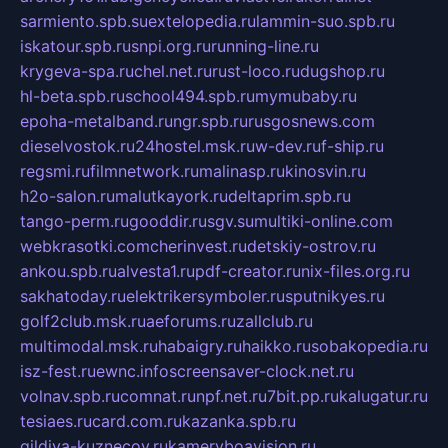
sarmiento.spb.su
extelopedia.ru
lammin-suo.spb.ru
iskatour.spb.ru
snpi.org.ru
running-line.ru
krygeva-spa.ru
chel.net.ru
rust-loco.ru
dugshop.ru
hl-beta.spb.ru
school494.spb.ru
mymubaby.ru
epoha-metalband.ru
ngr.spb.ru
rusgosnews.com
dieselvostok.ru
24hostel.msk.ru
w-dev.ru
f-ship.ru
regsmi.ru
filmnetwork.ru
malinasp.ru
kinosvin.ru
h2o-salon.ru
malutkayork.ru
deltaprim.spb.ru
tango-perm.ru
gooddir.ru
sgv.su
multiki-online.com
webkrasotki.com
cherinvest.ru
detskiy-ostrov.ru
ankou.spb.ru
alvesta1.ru
pdf-creator.ru
nix-files.org.ru
sakhatoday.ru
elektrikersymboler.ru
sputnikyes.ru
golf2club.msk.ru
aeforums.ru
zallclub.ru
multimodal.msk.ru
habaigry.ru
haikko.ru
sobakopedia.ru
isz-fest.ru
ewnc.info
screensaver-clock.net.ru
volnav.spb.ru
comnat.ru
npf.net.ru
7bit.pp.ru
kalugatur.ru
tesiaes.ru
card.com.ru
kazanka.spb.ru
gildiya-kuznecov.ru
kameryboavision.ru