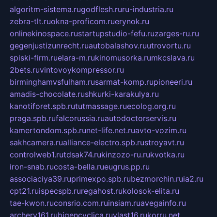
algoritm-sistema.ru
godflesh.ru
ru-industria.ru
zebra-tlt.ru
okna-proficom.ru
erynok.ru
onlinekinospace.ru
startupstudio-fefu.ru
zarges-ru.ru
gegenjustizunrecht.ru
autobalashov.ru
utrovortu.ru
spiski-firm.ru
elara-m.ru
kinomusorka.ru
mkcslava.ru
2bets.ru
vintovoykompressor.ru
birminghamvsfulham.ru
sarmat-komp.ru
pioneeri.ru
amadis-chocolate.ru
shkurki-karakulya.ru
kanotiforet.spb.ru
tutmassage.ru
ecolog.org.ru
praga.spb.ru
falcorussia.ru
autodoctorservis.ru
kamertondom.spb.ru
net-life.net.ru
avto-vozim.ru
sakhcamera.ru
alliance-electro.spb.ru
stroyavt.ru
controlweb1.ru
tdsak74.ru
kinzozo-ru.ru
kvotka.ru
iron-snab.ru
costa-bella.ru
eugrus.pp.ru
associaciya39.ru
primexpo.spb.ru
bezmorchin.ru
ia2.ru
cpt21.ru
ispecspb.ru
regahost.ru
kolosok-elita.ru
tae-kwon.ru
consrio.com.ru
insiam.ru
avegainfo.ru
archery161.ru
bigencyclica.ru
vlast16.ru
korru.net