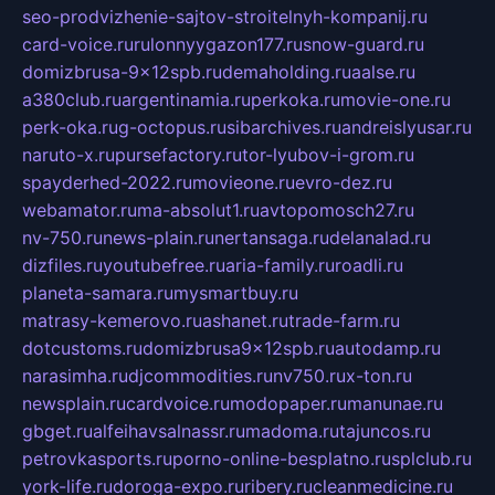
seo-prodvizhenie-sajtov-stroitelnyh-kompanij.ru
card-voice.ru
rulonnyygazon177.ru
snow-guard.ru
domizbrusa-9x12spb.ru
demaholding.ru
aalse.ru
a380club.ru
argentinamia.ru
perkoka.ru
movie-one.ru
perk-oka.ru
g-octopus.ru
sibarchives.ru
andreislyusar.ru
naruto-x.ru
pursefactory.ru
tor-lyubov-i-grom.ru
spayderhed-2022.ru
movieone.ru
evro-dez.ru
webamator.ru
ma-absolut1.ru
avtopomosch27.ru
nv-750.ru
news-plain.ru
nertansaga.ru
delanalad.ru
dizfiles.ru
youtubefree.ru
aria-family.ru
roadli.ru
planeta-samara.ru
mysmartbuy.ru
matrasy-kemerovo.ru
ashanet.ru
trade-farm.ru
dotcustoms.ru
domizbrusa9x12spb.ru
autodamp.ru
narasimha.ru
djcommodities.ru
nv750.ru
x-ton.ru
newsplain.ru
cardvoice.ru
modopaper.ru
manunae.ru
gbget.ru
alfeihavsalnassr.ru
madoma.ru
tajuncos.ru
petrovkasports.ru
porno-online-besplatno.ru
splclub.ru
york-life.ru
doroga-expo.ru
ribery.ru
cleanmedicine.ru