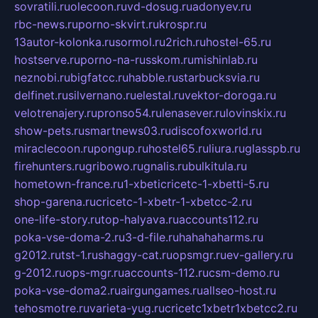
sovratili.ru
olecoon.ru
vd-dosug.ru
adonyev.ru
rbc-news.ru
porno-skvirt.ru
krospr.ru
13autor-kolonka.ru
sormol.ru
2rich.ru
hostel-65.ru
hostserve.ru
porno-na-russkom.ru
mishinlab.ru
neznobi.ru
bigfatcc.ru
habble.ru
starbucksvia.ru
delfinet.ru
silvernano.ru
elestal.ru
vektor-doroga.ru
velotrenajery.ru
pronso54.ru
lenasever.ru
lovinskix.ru
show-pets.ru
smartnews03.ru
discofoxworld.ru
miraclecoon.ru
pongup.ru
hostel65.ru
liura.ru
glasspb.ru
firehunters.ru
gribowo.ru
gnalis.ru
bulkitula.ru
hometown-france.ru
1-xbeticricetc-1-xbetti-5.ru
shop-garena.ru
cricetc-1-xbetr-1-xbetcc-2.ru
one-life-story.ru
top-halyava.ru
accounts112.ru
poka-vse-doma-2.ru
3-d-file.ru
hahahaharms.ru
g2012.ru
tst-1.ru
shaggy-cat.ru
opsmgr.ru
ev-gallery.ru
g-2012.ru
ops-mgr.ru
accounts-112.ru
csm-demo.ru
poka-vse-doma2.ru
airgungames.ru
allseo-host.ru
tehosmotre.ru
varieta-yug.ru
cricetc1xbetr1xbetcc2.ru