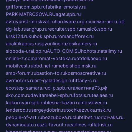
griffoncom.spb.ru
fabrika-emotsiy.ru
PARK-MATROSOVA.RU
agat.spb.ru
avtoyurist-moskva1.ru
hardware.org.ru
схема-авто.рф
dg-lab.ru
angrup.ru
recruiter.spb.ru
music8.spb.ru
krsk124.ru
kubok.spb.ru
romanofforex.ru
analitikaplus.ru
spyonline.ru
zosikamery.ru
sloboda-ural.pp.ru
AUTO-COM.SU
hohota.net
alimy.ru
online-z.com
aromat-vostoka.ru
otdelkaexp.ru
mobilvest.ru
bbd.net.ru
mebelshop.msk.ru
smp-forum.ru
bastion-td.ru
kosmoscreative.ru
avrmotors.ru
art-galadesign.ru
tiffany-c.ru
ecostep-samara.ru
d-p.spb.ru
галактика73.рф
sko.com.ru
davitamebel-spb.ru
fotsis.ru
tesiaes.ru
kokoroyari.spb.ru
blesna-kazan.ru
mossilver.ru
lenderoq.ru
sergeydobrin.ru
tochkazvuka.msk.ru
people-of-art.ru
bezzubova.ru
clubtibet.ru
orior-aks.ru
dynamoauto.ru
szk-favorit.ru
carlines.ru
flatnsk.ru