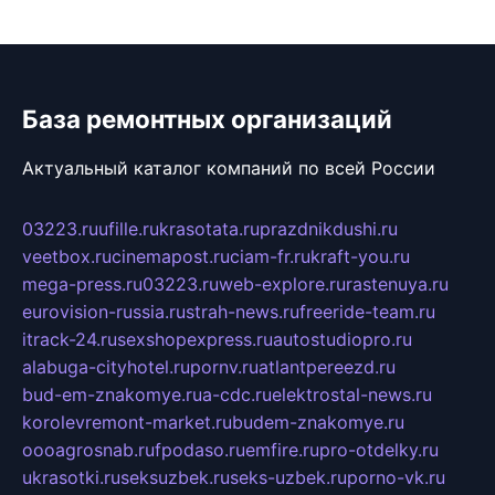
База ремонтных организаций
Актуальный каталог компаний по всей России
03223.ru
ufille.ru
krasotata.ru
prazdnikdushi.ru
veetbox.ru
cinemapost.ru
ciam-fr.ru
kraft-you.ru
mega-press.ru
03223.ru
web-explore.ru
rastenuya.ru
eurovision-russia.ru
strah-news.ru
freeride-team.ru
itrack-24.ru
sexshopexpress.ru
autostudiopro.ru
alabuga-cityhotel.ru
pornv.ru
atlantpereezd.ru
bud-em-znakomye.ru
a-cdc.ru
elektrostal-news.ru
korolevremont-market.ru
budem-znakomye.ru
oooagrosnab.ru
fpodaso.ru
emfire.ru
pro-otdelky.ru
ukrasotki.ru
seksuzbek.ru
seks-uzbek.ru
porno-vk.ru