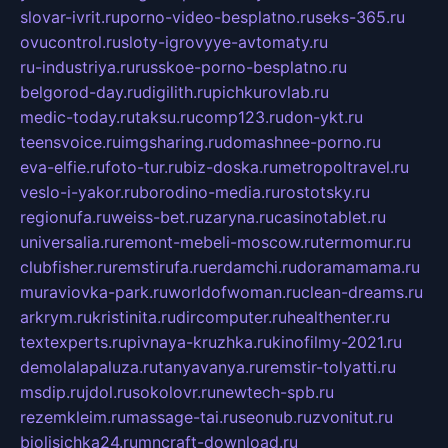
slovar-ivrit.ru
porno-video-besplatno.ru
seks-365.ru
ovucontrol.ru
sloty-igrovyye-avtomaty.ru
ru-industriya.ru
russkoe-porno-besplatno.ru
belgorod-day.ru
digilith.ru
pichkurovlab.ru
medic-today.ru
taksu.ru
comp123.ru
don-ykt.ru
teensvoice.ru
imgsharing.ru
domashnee-porno.ru
eva-elfie.ru
foto-tur.ru
biz-doska.ru
metropoltravel.ru
veslo-i-yakor.ru
borodino-media.ru
rostotsky.ru
regionufa.ru
weiss-bet.ru
zaryna.ru
casinotablet.ru
universalia.ru
remont-mebeli-moscow.ru
termomur.ru
clubfisher.ru
remstirufa.ru
erdamchi.ru
doramamama.ru
muraviovka-park.ru
worldofwoman.ru
clean-dreams.ru
arkrym.ru
kristinita.ru
dircomputer.ru
healthenter.ru
textexperts.ru
pivnaya-kruzhka.ru
kinofilmy-2021.ru
demolalapaluza.ru
tanyavanya.ru
remstir-tolyatti.ru
msdip.ru
jdol.ru
sokolovr.ru
newtech-spb.ru
rezemkleim.ru
massage-tai.ru
seonub.ru
zvonitut.ru
biolisichka24.ru
mncraft-download.ru