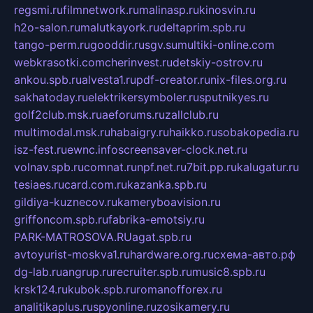
regsmi.ru
filmnetwork.ru
malinasp.ru
kinosvin.ru
h2o-salon.ru
malutkayork.ru
deltaprim.spb.ru
tango-perm.ru
gooddir.ru
sgv.su
multiki-online.com
webkrasotki.com
cherinvest.ru
detskiy-ostrov.ru
ankou.spb.ru
alvesta1.ru
pdf-creator.ru
nix-files.org.ru
sakhatoday.ru
elektrikersymboler.ru
sputnikyes.ru
golf2club.msk.ru
aeforums.ru
zallclub.ru
multimodal.msk.ru
habaigry.ru
haikko.ru
sobakopedia.ru
isz-fest.ru
ewnc.info
screensaver-clock.net.ru
volnav.spb.ru
comnat.ru
npf.net.ru
7bit.pp.ru
kalugatur.ru
tesiaes.ru
card.com.ru
kazanka.spb.ru
gildiya-kuznecov.ru
kameryboavision.ru
griffoncom.spb.ru
fabrika-emotsiy.ru
PARK-MATROSOVA.RU
agat.spb.ru
avtoyurist-moskva1.ru
hardware.org.ru
схема-авто.рф
dg-lab.ru
angrup.ru
recruiter.spb.ru
music8.spb.ru
krsk124.ru
kubok.spb.ru
romanofforex.ru
analitikaplus.ru
spyonline.ru
zosikamery.ru