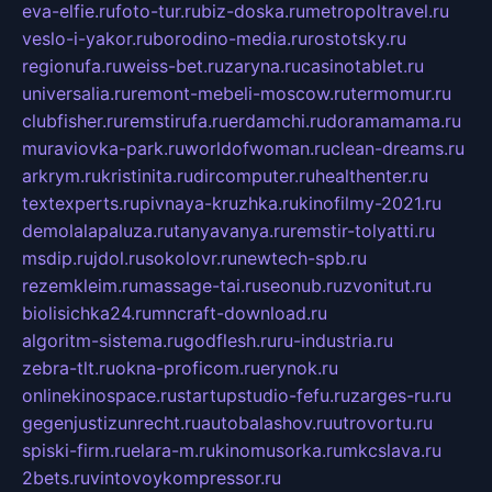
eva-elfie.ru
foto-tur.ru
biz-doska.ru
metropoltravel.ru
veslo-i-yakor.ru
borodino-media.ru
rostotsky.ru
regionufa.ru
weiss-bet.ru
zaryna.ru
casinotablet.ru
universalia.ru
remont-mebeli-moscow.ru
termomur.ru
clubfisher.ru
remstirufa.ru
erdamchi.ru
doramamama.ru
muraviovka-park.ru
worldofwoman.ru
clean-dreams.ru
arkrym.ru
kristinita.ru
dircomputer.ru
healthenter.ru
textexperts.ru
pivnaya-kruzhka.ru
kinofilmy-2021.ru
demolalapaluza.ru
tanyavanya.ru
remstir-tolyatti.ru
msdip.ru
jdol.ru
sokolovr.ru
newtech-spb.ru
rezemkleim.ru
massage-tai.ru
seonub.ru
zvonitut.ru
biolisichka24.ru
mncraft-download.ru
algoritm-sistema.ru
godflesh.ru
ru-industria.ru
zebra-tlt.ru
okna-proficom.ru
erynok.ru
onlinekinospace.ru
startupstudio-fefu.ru
zarges-ru.ru
gegenjustizunrecht.ru
autobalashov.ru
utrovortu.ru
spiski-firm.ru
elara-m.ru
kinomusorka.ru
mkcslava.ru
2bets.ru
vintovoykompressor.ru