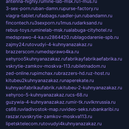
antenna-highly.ru
mine-lab-msk.ru
1-mus.ru
3-sex-porn.ru
ban-damn.ru
purse-factory.ru
viagra-tablet.ru
fasbags.ru
adler-jun.ru
bandamn.ru
fincontech.ru
3sexporn.ru
1mus.ru
darksand.ru
rebus-toys.ru
minelab-msk.ru
alabuga-cityhotel.ru
medsprawo-4-ka.ru
2864420.ru
blagodarenie-spb.ru
zajmy24.ru
tovudyi-4-kuhnyanazakaz.ru
brazzerscom.ru
medsprawo4ka.ru
xehyroo5kuhnyanazakaz.ru
fabrikayfabrikaefabrika.ru
vskrytie-zamkov-moskva-113.ru
biletnadom.ru
zed-online.ru
pimchax.ru
brazzers-hd.ru
z-host.ru
kitubeu2kuhnyanazakaz.ru
naperekate.ru
kuhnyaofabrikaufabrik.ru
kitubeu-2-kuhnyanazakaz.ru
xehyroo-5-kuhnyanazakaz.ru
cs-68.ru
guzywia-4-kuhnyanazakaz.ru
mir-tk.ru
vlknrussia.ru
cs68.ru
vladivostok-map.ru
video-seks.ru
bankaribi.ru
raszar.ru
vskrytie-zamkov-moskva113.ru
lipetsktelecom.ru
tovudyi4kuhnyanazakaz.ru