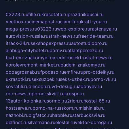
03223.ru
ufille.ru
krasotata.ru
prazdnikdushi.ru
veetbox.ru
cinemapost.ru
ciam-fr.ru
kraft-you.ru
mega-press.ru
03223.ru
web-explore.ru
rastenuya.ru
eurovision-russia.ru
strah-news.ru
freeride-team.ru
itrack-24.ru
sexshopexpress.ru
autostudiopro.ru
alabuga-cityhotel.ru
pornv.ru
atlantpereezd.ru
bud-em-znakomye.ru
a-cdc.ru
elektrostal-news.ru
korolevremont-market.ru
budem-znakomye.ru
oooagrosnab.ru
fpodaso.ru
emfire.ru
pro-otdelky.ru
ukrasotki.ru
seksuzbek.ru
seks-uzbek.ru
porno-vk.ru
sovratili.ru
olecoon.ru
vd-dosug.ru
adonyev.ru
rbc-news.ru
porno-skvirt.ru
krospr.ru
13autor-kolonka.ru
sormol.ru
2rich.ru
hostel-65.ru
hostserve.ru
porno-na-russkom.ru
mishinlab.ru
neznobi.ru
bigfatcc.ru
habble.ru
starbucksvia.ru
delfinet.ru
silvernano.ru
elestal.ru
vektor-doroga.ru