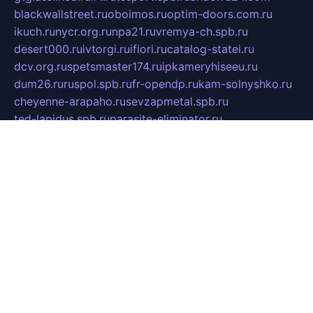
blackwallstreet.ru
oboimos.ru
optim-doors.com.ru
ikuch.ru
nycr.org.ru
npa21.ru
vremya-ch.spb.ru
desert000.ru
ivtorgi.ru
ifiori.ru
catalog-statei.ru
dcv.org.ru
spetsmaster174.ru
ipkameryhiseeu.ru
dum26.ru
ruspol.spb.ru
fr-opendp.ru
kam-solnyshko.ru
cheyenne-arapaho.ru
sevzapmetal.spb.ru
ted-lapidus.spb.ru
parasite-eliminator.ru
sigma-complete.ru
modernworld.ru
dama-moda.ru
eholot-group.ru
sk-nvkz.ru
DRONGOLD.RU
democratia2.ru
i-farmer.ru
mass-sport.org
jablonex.spb.ru
bookmess.ru
linkword.ru
refineua.com.ru
cs-spec.net.ru
altay-mebel.ru
DNK-THEATRE.RU
mechaniks.spb.ru
ipcamtechage.ru
skosta.ru
a-sun.ru
stroy-ldsp.ru
snowlands.org.ru
childrensshoes.ru
mrlizzy.ru
mebelsofiakrd.ru
bulizhenko.ru
rumantick.net.ru
mtszerno.ru
daily-fishing.ru
glushiteli-v-spb.ru
megasat.org.ru
localization.net.ru
flyingfish.pp.ru
ds5teremok.ru