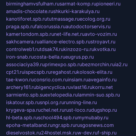
birminghamvsfulham.ru
sarmat-komp.ru
pioneeri.ru
amadis-chocolate.ru
shkurki-karakulya.ru
kanotiforet.spb.ru
tutmassage.ru
ecolog.org.ru
praga.spb.ru
falcorussia.ru
autodoctorservis.ru
kamertondom.spb.ru
net-life.net.ru
avto-vozim.ru
sakhcamera.ru
alliance-electro.spb.ru
stroyavt.ru
controlweb1.ru
tdsak74.ru
kinzozo-ru.ru
kvotka.ru
iron-snab.ru
costa-bella.ru
eugrus.pp.ru
associaciya39.ru
primexpo.spb.ru
bezmorchin.ru
ia2.ru
cpt21.ru
ispecspb.ru
regahost.ru
kolosok-elita.ru
tae-kwon.ru
consrio.com.ru
insiam.ru
avegainfo.ru
archery161.ru
bigencyclica.ru
vlast16.ru
korru.net
sarmiento.spb.su
extelopedia.ru
lammin-suo.spb.ru
iskatour.spb.ru
snpi.org.ru
running-line.ru
krygeva-spa.ru
chel.net.ru
rust-loco.ru
dugshop.ru
hl-beta.spb.ru
school494.spb.ru
mymubaby.ru
epoha-metalband.ru
ngr.spb.ru
rusgosnews.com
dieselvostok.ru
24hostel.msk.ru
w-dev.ru
f-ship.ru