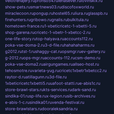
velotrenajery.ru
pronso54.ru
lenasever.ru
lovinskix.ru
show-pets.ru
smartnews03.ru
discofoxworld.ru
miraclecoon.ru
pongup.ru
hostel65.ru
liura.ru
glasspb.ru
firehunters.ru
gribowo.ru
gnalis.ru
bulkitula.ru
hometown-france.ru
1-xbeticricetc-1-xbetti-5.ru
shop-garena.ru
cricetc-1-xbetr-1-xbetcc-2.ru
one-life-story.ru
top-halyava.ru
accounts112.ru
poka-vse-doma-2.ru
3-d-file.ru
hahahaharms.ru
g2012.ru
tst-1.ru
shaggy-cat.ru
opsmgr.ru
ev-gallery.ru
g-2012.ru
ops-mgr.ru
accounts-112.ru
csm-demo.ru
poka-vse-doma2.ru
airgungames.ru
allseo-host.ru
tehosmotre.ru
varieta-yug.ru
cricetc1xbetr1xbetcc2.ru
raytor-d.ru
atillagunn.ru
3d-file.ru
1xbeticricetc1xbetti5.ru
uafoot-statti.ru
e-abis1c.ru
store-brawl-stars.ru
kts-services.ru
dark-sand.ru
sindika-01.ru
sp-life.ru
x-legion.ru
sib-archives.ru
e-abis-1-c.ru
sindika01.ru
venda-festival.ru
store-brawlstars.ru
dooraleksandria.ru