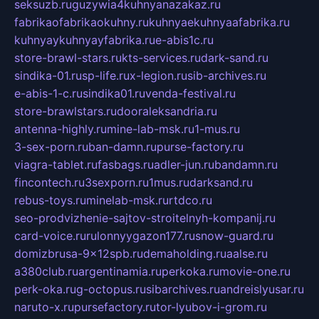
seksuzb.ru
guzywia4kuhnyanazakaz.ru
fabrikaofabrikaokuhny.ru
kuhnyaekuhnyaafabrika.ru
kuhnyaykuhnyayfabrika.ru
e-abis1c.ru
store-brawl-stars.ru
kts-services.ru
dark-sand.ru
sindika-01.ru
sp-life.ru
x-legion.ru
sib-archives.ru
e-abis-1-c.ru
sindika01.ru
venda-festival.ru
store-brawlstars.ru
dooraleksandria.ru
antenna-highly.ru
mine-lab-msk.ru
1-mus.ru
3-sex-porn.ru
ban-damn.ru
purse-factory.ru
viagra-tablet.ru
fasbags.ru
adler-jun.ru
bandamn.ru
fincontech.ru
3sexporn.ru
1mus.ru
darksand.ru
rebus-toys.ru
minelab-msk.ru
rtdco.ru
seo-prodvizhenie-sajtov-stroitelnyh-kompanij.ru
card-voice.ru
rulonnyygazon177.ru
snow-guard.ru
domizbrusa-9x12spb.ru
demaholding.ru
aalse.ru
a380club.ru
argentinamia.ru
perkoka.ru
movie-one.ru
perk-oka.ru
g-octopus.ru
sibarchives.ru
andreislyusar.ru
naruto-x.ru
pursefactory.ru
tor-lyubov-i-grom.ru