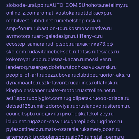
sloboda-ural.pp.ru
AUTO-COM.SU
hohota.net
alimy.ru
online-z.com
aromat-vostoka.ru
otdelkaexp.ru
mobilvest.ru
bbd.net.ru
mebelshop.msk.ru
smp-forum.ru
bastion-td.ru
kosmoscreative.ru
avrmotors.ru
art-galadesign.ru
tiffany-c.ru
ecostep-samara.ru
d-p.spb.ru
галактика73.рф
sko.com.ru
davitamebel-spb.ru
fotsis.ru
tesiaes.ru
kokoroyari.spb.ru
blesna-kazan.ru
mossilver.ru
lenderoq.ru
sergeydobrin.ru
tochkazvuka.msk.ru
people-of-art.ru
bezzubova.ru
clubtibet.ru
orior-aks.ru
dynamoauto.ru
szk-favorit.ru
carlines.ru
flatnsk.ru
kingbolenskaner.ru
alex-motor.ru
astroline.net.ru
act1.spb.ru
polyglot.com.ru
gidlipetsk.ru
ooo-driada.ru
detsad125.ru
mir-zdoroviya.ru
bruslanovo.ru
siterem.ru
council.spb.ru
лодкипатриот.рф
kafekolizey.ru
iclub.net.ru
gazon-easy.ru
sugarepilekb.ru
grinox.ru
pylesostineco.ru
msts-ozarenie.ru
kameryjooan.ru
artemovskij.ru
dopler.spb.ru
aid70.ru
metall-perm.ru