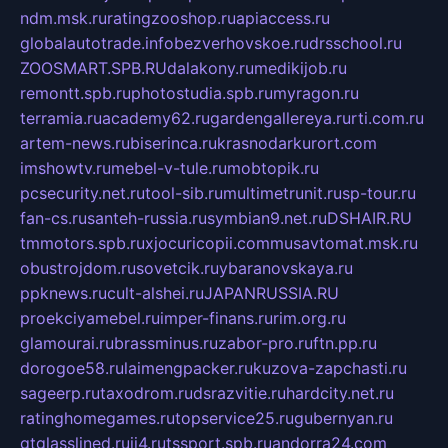
ndm.msk.ru
ratingzooshop.ru
apiaccess.ru
globalautotrade.info
bezverhovskoe.ru
drsschool.ru
ZOOSMART.SPB.RU
dalakony.ru
medikijob.ru
remontt.spb.ru
photostudia.spb.ru
myragon.ru
terramia.ru
academy62.ru
gardengallereya.ru
rti.com.ru
artem-news.ru
biserinca.ru
krasnodarkurort.com
imshowtv.ru
mebel-v-tule.ru
mobtopik.ru
pcsecurity.net.ru
tool-sib.ru
multimetrunit.ru
sp-tour.ru
fan-cs.ru
santeh-russia.ru
symbian9.net.ru
DSHAIR.RU
tmmotors.spb.ru
xjocuricopii.com
musavtomat.msk.ru
obustrojdom.ru
sovetcik.ru
ybaranovskaya.ru
ppknews.ru
cult-alshei.ru
JAPANRUSSIA.RU
proekciyamebel.ru
imper-finans.ru
rim.org.ru
glamourai.ru
brassminus.ru
zabor-pro.ru
ftn.pp.ru
dorogoe58.ru
laimengpacker.ru
kuzova-zapchasti.ru
sageerp.ru
taxodrom.ru
dsrazvitie.ru
hardcity.net.ru
ratinghomegames.ru
topservice25.ru
gubernyan.ru
gtglasslined.ru
ii4.ru
tssport.spb.ru
andorra24.com