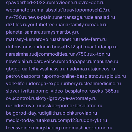
spayderhed-2022.ru
movieone.ru
evro-dez.ru
webamator.ru
ma-absolut1.ru
avtopomosch27.ru
nv-750.ru
news-plain.ru
nertansaga.ru
delanalad.ru
dizfiles.ru
youtubefree.ru
aria-family.ru
roadli.ru
planeta-samara.ru
mysmartbuy.ru
matrasy-kemerovo.ru
ashanet.ru
trade-farm.ru
dotcustoms.ru
domizbrusa9x12spb.ru
autodamp.ru
narasimha.ru
djcommodities.ru
nv750.ru
x-ton.ru
newsplain.ru
cardvoice.ru
modopaper.ru
manunae.ru
gbget.ru
alfeihavsalnassr.ru
madoma.ru
tajuncos.ru
petrovkasports.ru
porno-online-besplatno.ru
splclub.ru
york-life.ru
doroga-expo.ru
ribery.ru
cleanmedicine.ru
slovar-ivrit.ru
porno-video-besplatno.ru
seks-365.ru
ovucontrol.ru
sloty-igrovyye-avtomaty.ru
ru-industriya.ru
russkoe-porno-besplatno.ru
belgorod-day.ru
digilith.ru
pichkurovlab.ru
medic-today.ru
taksu.ru
comp123.ru
don-ykt.ru
teensvoice.ru
imgsharing.ru
domashnee-porno.ru