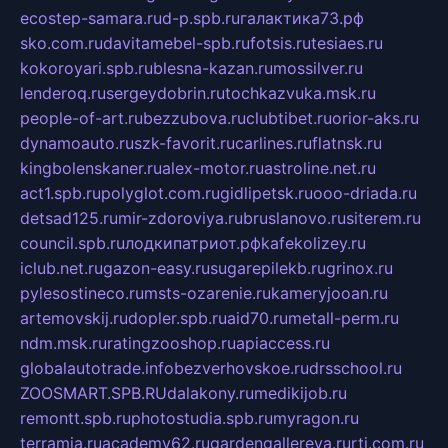
ecostep-samara.ru
d-p.spb.ru
галактика73.рф
sko.com.ru
davitamebel-spb.ru
fotsis.ru
tesiaes.ru
kokoroyari.spb.ru
blesna-kazan.ru
mossilver.ru
lenderoq.ru
sergeydobrin.ru
tochkazvuka.msk.ru
people-of-art.ru
bezzubova.ru
clubtibet.ru
orior-aks.ru
dynamoauto.ru
szk-favorit.ru
carlines.ru
flatnsk.ru
kingbolenskaner.ru
alex-motor.ru
astroline.net.ru
act1.spb.ru
polyglot.com.ru
gidlipetsk.ru
ooo-driada.ru
detsad125.ru
mir-zdoroviya.ru
bruslanovo.ru
siterem.ru
council.spb.ru
лодкипатриот.рф
kafekolizey.ru
iclub.net.ru
gazon-easy.ru
sugarepilekb.ru
grinox.ru
pylesostineco.ru
msts-ozarenie.ru
kameryjooan.ru
artemovskij.ru
dopler.spb.ru
aid70.ru
metall-perm.ru
ndm.msk.ru
ratingzooshop.ru
apiaccess.ru
globalautotrade.info
bezverhovskoe.ru
drsschool.ru
ZOOSMART.SPB.RU
dalakony.ru
medikijob.ru
remontt.spb.ru
photostudia.spb.ru
myragon.ru
terramia.ru
academy62.ru
gardengallereya.ru
rti.com.ru