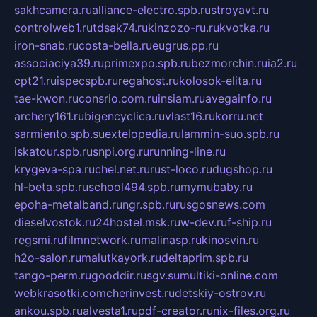
sakhcamera.ru
alliance-electro.spb.ru
stroyavt.ru
controlweb1.ru
tdsak74.ru
kinzozo-ru.ru
kvotka.ru
iron-snab.ru
costa-bella.ru
eugrus.pp.ru
associaciya39.ru
primexpo.spb.ru
bezmorchin.ru
ia2.ru
cpt21.ru
ispecspb.ru
regahost.ru
kolosok-elita.ru
tae-kwon.ru
consrio.com.ru
insiam.ru
avegainfo.ru
archery161.ru
bigencyclica.ru
vlast16.ru
korru.net
sarmiento.spb.su
extelopedia.ru
lammin-suo.spb.ru
iskatour.spb.ru
snpi.org.ru
running-line.ru
krygeva-spa.ru
chel.net.ru
rust-loco.ru
dugshop.ru
hl-beta.spb.ru
school494.spb.ru
mymubaby.ru
epoha-metalband.ru
ngr.spb.ru
rusgosnews.com
dieselvostok.ru
24hostel.msk.ru
w-dev.ru
f-ship.ru
regsmi.ru
filmnetwork.ru
malinasp.ru
kinosvin.ru
h2o-salon.ru
malutkayork.ru
deltaprim.spb.ru
tango-perm.ru
gooddir.ru
sgv.su
multiki-online.com
webkrasotki.com
cherinvest.ru
detskiy-ostrov.ru
ankou.spb.ru
alvesta1.ru
pdf-creator.ru
nix-files.org.ru