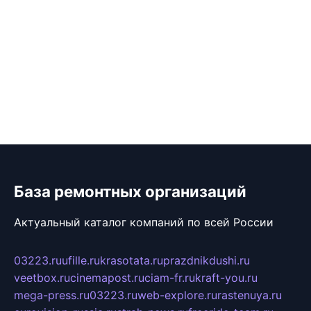
База ремонтных организаций
Актуальный каталог компаний по всей России
03223.ru
ufille.ru
krasotata.ru
prazdnikdushi.ru
veetbox.ru
cinemapost.ru
ciam-fr.ru
kraft-you.ru
mega-press.ru
03223.ru
web-explore.ru
rastenuya.ru