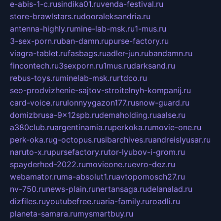
e-abis-1-c.ru
sindika01.ru
venda-festival.ru
store-brawlstars.ru
dooraleksandria.ru
antenna-highly.ru
mine-lab-msk.ru
1-mus.ru
3-sex-porn.ru
ban-damn.ru
purse-factory.ru
viagra-tablet.ru
fasbags.ru
adler-jun.ru
bandamn.ru
fincontech.ru
3sexporn.ru
1mus.ru
darksand.ru
rebus-toys.ru
minelab-msk.ru
rtdco.ru
seo-prodvizhenie-sajtov-stroitelnyh-kompanij.ru
card-voice.ru
rulonnyygazon177.ru
snow-guard.ru
domizbrusa-9x12spb.ru
demaholding.ru
aalse.ru
a380club.ru
argentinamia.ru
perkoka.ru
movie-one.ru
perk-oka.ru
g-octopus.ru
sibarchives.ru
andreislyusar.ru
naruto-x.ru
pursefactory.ru
tor-lyubov-i-grom.ru
spayderhed-2022.ru
movieone.ru
evro-dez.ru
webamator.ru
ma-absolut1.ru
avtopomosch27.ru
nv-750.ru
news-plain.ru
nertansaga.ru
delanalad.ru
dizfiles.ru
youtubefree.ru
aria-family.ru
roadli.ru
planeta-samara.ru
mysmartbuy.ru