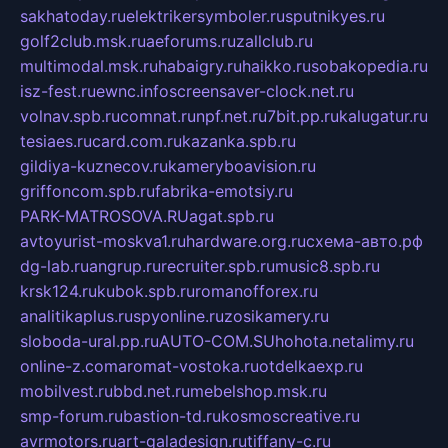
sakhatoday.ru
elektrikersymboler.ru
sputnikyes.ru
golf2club.msk.ru
aeforums.ru
zallclub.ru
multimodal.msk.ru
habaigry.ru
haikko.ru
sobakopedia.ru
isz-fest.ru
ewnc.info
screensaver-clock.net.ru
volnav.spb.ru
comnat.ru
npf.net.ru
7bit.pp.ru
kalugatur.ru
tesiaes.ru
card.com.ru
kazanka.spb.ru
gildiya-kuznecov.ru
kameryboavision.ru
griffoncom.spb.ru
fabrika-emotsiy.ru
PARK-MATROSOVA.RU
agat.spb.ru
avtoyurist-moskva1.ru
hardware.org.ru
схема-авто.рф
dg-lab.ru
angrup.ru
recruiter.spb.ru
music8.spb.ru
krsk124.ru
kubok.spb.ru
romanofforex.ru
analitikaplus.ru
spyonline.ru
zosikamery.ru
sloboda-ural.pp.ru
AUTO-COM.SU
hohota.net
alimy.ru
online-z.com
aromat-vostoka.ru
otdelkaexp.ru
mobilvest.ru
bbd.net.ru
mebelshop.msk.ru
smp-forum.ru
bastion-td.ru
kosmoscreative.ru
avrmotors.ru
art-galadesign.ru
tiffany-c.ru