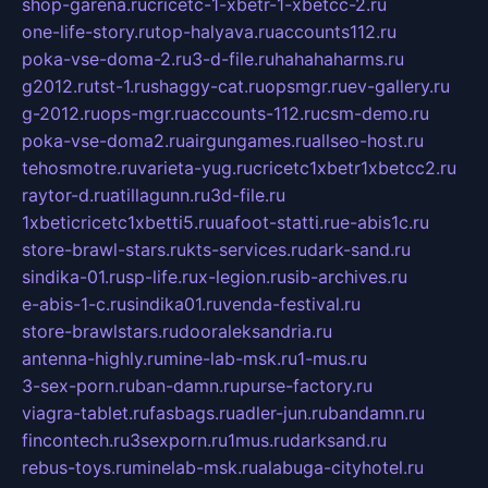
shop-garena.ru
cricetc-1-xbetr-1-xbetcc-2.ru
one-life-story.ru
top-halyava.ru
accounts112.ru
poka-vse-doma-2.ru
3-d-file.ru
hahahaharms.ru
g2012.ru
tst-1.ru
shaggy-cat.ru
opsmgr.ru
ev-gallery.ru
g-2012.ru
ops-mgr.ru
accounts-112.ru
csm-demo.ru
poka-vse-doma2.ru
airgungames.ru
allseo-host.ru
tehosmotre.ru
varieta-yug.ru
cricetc1xbetr1xbetcc2.ru
raytor-d.ru
atillagunn.ru
3d-file.ru
1xbeticricetc1xbetti5.ru
uafoot-statti.ru
e-abis1c.ru
store-brawl-stars.ru
kts-services.ru
dark-sand.ru
sindika-01.ru
sp-life.ru
x-legion.ru
sib-archives.ru
e-abis-1-c.ru
sindika01.ru
venda-festival.ru
store-brawlstars.ru
dooraleksandria.ru
antenna-highly.ru
mine-lab-msk.ru
1-mus.ru
3-sex-porn.ru
ban-damn.ru
purse-factory.ru
viagra-tablet.ru
fasbags.ru
adler-jun.ru
bandamn.ru
fincontech.ru
3sexporn.ru
1mus.ru
darksand.ru
rebus-toys.ru
minelab-msk.ru
alabuga-cityhotel.ru