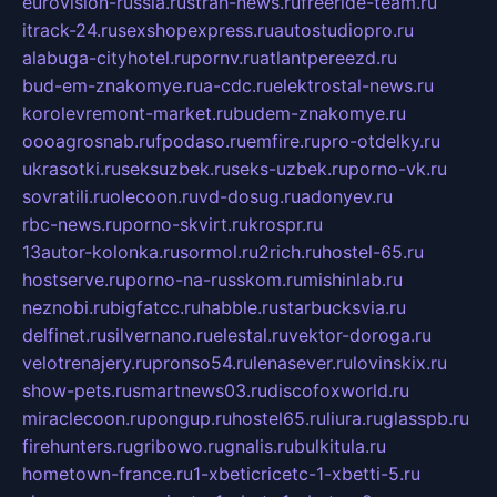
eurovision-russia.ru
strah-news.ru
freeride-team.ru
itrack-24.ru
sexshopexpress.ru
autostudiopro.ru
alabuga-cityhotel.ru
pornv.ru
atlantpereezd.ru
bud-em-znakomye.ru
a-cdc.ru
elektrostal-news.ru
korolevremont-market.ru
budem-znakomye.ru
oooagrosnab.ru
fpodaso.ru
emfire.ru
pro-otdelky.ru
ukrasotki.ru
seksuzbek.ru
seks-uzbek.ru
porno-vk.ru
sovratili.ru
olecoon.ru
vd-dosug.ru
adonyev.ru
rbc-news.ru
porno-skvirt.ru
krospr.ru
13autor-kolonka.ru
sormol.ru
2rich.ru
hostel-65.ru
hostserve.ru
porno-na-russkom.ru
mishinlab.ru
neznobi.ru
bigfatcc.ru
habble.ru
starbucksvia.ru
delfinet.ru
silvernano.ru
elestal.ru
vektor-doroga.ru
velotrenajery.ru
pronso54.ru
lenasever.ru
lovinskix.ru
show-pets.ru
smartnews03.ru
discofoxworld.ru
miraclecoon.ru
pongup.ru
hostel65.ru
liura.ru
glasspb.ru
firehunters.ru
gribowo.ru
gnalis.ru
bulkitula.ru
hometown-france.ru
1-xbeticricetc-1-xbetti-5.ru