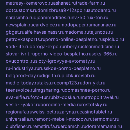
matrasy-kemerovo.ru
ashanet.ru
trade-farm.ru
dotcustoms.ru
domizbrusa9x12spb.ru
autodamp.ru
narasimha.ru
djcommodities.ru
nv750.ru
x-ton.ru
newsplain.ru
cardvoice.ru
modopaper.ru
manunae.ru
gbget.ru
alfeihavsalnassr.ru
madoma.ru
tajuncos.ru
petrovkasports.ru
porno-online-besplatno.ru
splclub.ru
york-life.ru
doroga-expo.ru
ribery.ru
cleanmedicine.ru
slovar-ivrit.ru
porno-video-besplatno.ru
seks-365.ru
ovucontrol.ru
sloty-igrovyye-avtomaty.ru
ru-industriya.ru
russkoe-porno-besplatno.ru
belgorod-day.ru
digilith.ru
pichkurovlab.ru
medic-today.ru
taksu.ru
comp123.ru
don-ykt.ru
teensvoice.ru
imgsharing.ru
domashnee-porno.ru
eva-elfie.ru
foto-tur.ru
biz-doska.ru
metropoltravel.ru
veslo-i-yakor.ru
borodino-media.ru
rostotsky.ru
regionufa.ru
weiss-bet.ru
zaryna.ru
casinotablet.ru
universalia.ru
remont-mebeli-moscow.ru
termomur.ru
clubfisher.ru
remstirufa.ru
erdamchi.ru
doramamama.ru