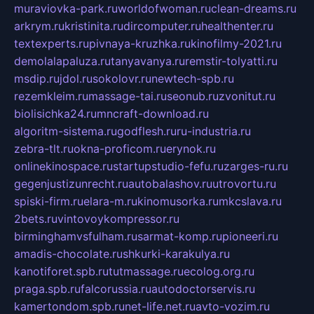
muraviovka-park.ru
worldofwoman.ru
clean-dreams.ru
arkrym.ru
kristinita.ru
dircomputer.ru
healthenter.ru
textexperts.ru
pivnaya-kruzhka.ru
kinofilmy-2021.ru
demolalapaluza.ru
tanyavanya.ru
remstir-tolyatti.ru
msdip.ru
jdol.ru
sokolovr.ru
newtech-spb.ru
rezemkleim.ru
massage-tai.ru
seonub.ru
zvonitut.ru
biolisichka24.ru
mncraft-download.ru
algoritm-sistema.ru
godflesh.ru
ru-industria.ru
zebra-tlt.ru
okna-proficom.ru
erynok.ru
onlinekinospace.ru
startupstudio-fefu.ru
zarges-ru.ru
gegenjustizunrecht.ru
autobalashov.ru
utrovortu.ru
spiski-firm.ru
elara-m.ru
kinomusorka.ru
mkcslava.ru
2bets.ru
vintovoykompressor.ru
birminghamvsfulham.ru
sarmat-komp.ru
pioneeri.ru
amadis-chocolate.ru
shkurki-karakulya.ru
kanotiforet.spb.ru
tutmassage.ru
ecolog.org.ru
praga.spb.ru
falcorussia.ru
autodoctorservis.ru
kamertondom.spb.ru
net-life.net.ru
avto-vozim.ru