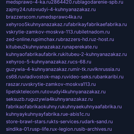
medsprawo-4-ka.ru
2864420.ru
blagodarenie-spb.ru
zajmy24.ru
tovudyi-4-kuhnyanazakaz.ru
brazzerscom.ru
medsprawo4ka.ru
xehyroo5kuhnyanazakaz.ru
fabrikayfabrikaefabrika.ru
vskrytie-zamkov-moskva-113.ru
biletnadom.ru
zed-online.ru
pimchax.ru
brazzers-hd.ru
z-host.ru
kitubeu2kuhnyanazakaz.ru
naperekate.ru
kuhnyaofabrikaufabrik.ru
kitubeu-2-kuhnyanazakaz.ru
xehyroo-5-kuhnyanazakaz.ru
cs-68.ru
guzywia-4-kuhnyanazakaz.ru
mir-tk.ru
vlknrussia.ru
cs68.ru
vladivostok-map.ru
video-seks.ru
bankaribi.ru
raszar.ru
vskrytie-zamkov-moskva113.ru
lipetsktelecom.ru
tovudyi4kuhnyanazakaz.ru
seksuzb.ru
guzywia4kuhnyanazakaz.ru
fabrikaofabrikaokuhny.ru
kuhnyaekuhnyaafabrika.ru
kuhnyaykuhnyayfabrika.ru
e-abis1c.ru
store-brawl-stars.ru
kts-services.ru
dark-sand.ru
sindika-01.ru
sp-life.ru
x-legion.ru
sib-archives.ru