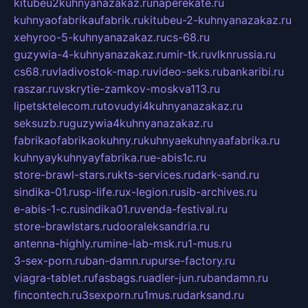
kitubeu2kuhnyanazakaz.ru
naperekate.ru
kuhnyaofabrikaufabrik.ru
kitubeu-2-kuhnyanazakaz.ru
xehyroo-5-kuhnyanazakaz.ru
cs-68.ru
guzywia-4-kuhnyanazakaz.ru
mir-tk.ru
vlknrussia.ru
cs68.ru
vladivostok-map.ru
video-seks.ru
bankaribi.ru
raszar.ru
vskrytie-zamkov-moskva113.ru
lipetsktelecom.ru
tovudyi4kuhnyanazakaz.ru
seksuzb.ru
guzywia4kuhnyanazakaz.ru
fabrikaofabrikaokuhny.ru
kuhnyaekuhnyaafabrika.ru
kuhnyaykuhnyayfabrika.ru
e-abis1c.ru
store-brawl-stars.ru
kts-services.ru
dark-sand.ru
sindika-01.ru
sp-life.ru
x-legion.ru
sib-archives.ru
e-abis-1-c.ru
sindika01.ru
venda-festival.ru
store-brawlstars.ru
dooraleksandria.ru
antenna-highly.ru
mine-lab-msk.ru
1-mus.ru
3-sex-porn.ru
ban-damn.ru
purse-factory.ru
viagra-tablet.ru
fasbags.ru
adler-jun.ru
bandamn.ru
fincontech.ru
3sexporn.ru
1mus.ru
darksand.ru