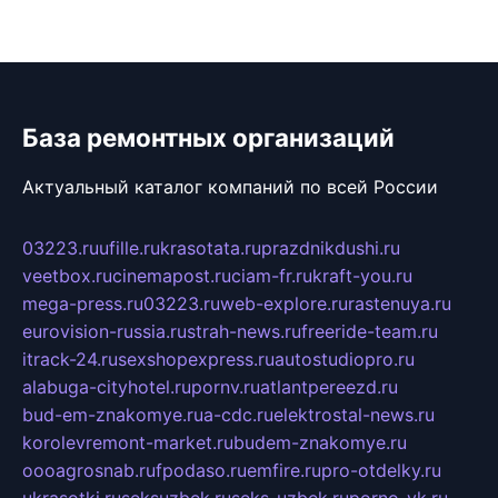
База ремонтных организаций
Актуальный каталог компаний по всей России
03223.ru
ufille.ru
krasotata.ru
prazdnikdushi.ru
veetbox.ru
cinemapost.ru
ciam-fr.ru
kraft-you.ru
mega-press.ru
03223.ru
web-explore.ru
rastenuya.ru
eurovision-russia.ru
strah-news.ru
freeride-team.ru
itrack-24.ru
sexshopexpress.ru
autostudiopro.ru
alabuga-cityhotel.ru
pornv.ru
atlantpereezd.ru
bud-em-znakomye.ru
a-cdc.ru
elektrostal-news.ru
korolevremont-market.ru
budem-znakomye.ru
oooagrosnab.ru
fpodaso.ru
emfire.ru
pro-otdelky.ru