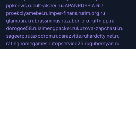
ppknews.ru
cult-alshei.ru
JAPANRUSSIA.RU
proekciyamebel.ru
imper-finans.ru
rim.org.ru
glamourai.ru
brassminus.ru
zabor-pro.ru
ftn.pp.ru
dorogoe58.ru
laimengpacker.ru
kuzova-zapchasti.ru
sageerp.ru
taxodrom.ru
dsrazvitie.ru
hardcity.net.ru
ratinghomegames.ru
topservice25.ru
gubernyan.ru
gtglasslined.ru
ii4.ru
tssport.spb.ru
andorra24.com
blackwallstreet.ru
oboimos.ru
optim-doors.com.ru
ikuch.ru
nycr.org.ru
npa21.ru
vremya-ch.spb.ru
desert000.ru
ivtorgi.ru
ifiori.ru
catalog-statei.ru
dcv.org.ru
spetsmaster174.ru
ipkameryhiseeu.ru
dum26.ru
ruspol.spb.ru
fr-opendp.ru
kam-solnyshko.ru
cheyenne-arapaho.ru
sevzapmetal.spb.ru
ted-lapidus.spb.ru
parasite-eliminator.ru
sigma-complete.ru
modernworld.ru
dama-moda.ru
eholot-group.ru
sk-nvkz.ru
DRONGOLD.RU
democratia2.ru
i-farmer.ru
mass-sport.org
jablonex.spb.ru
bookmess.ru
linkword.ru