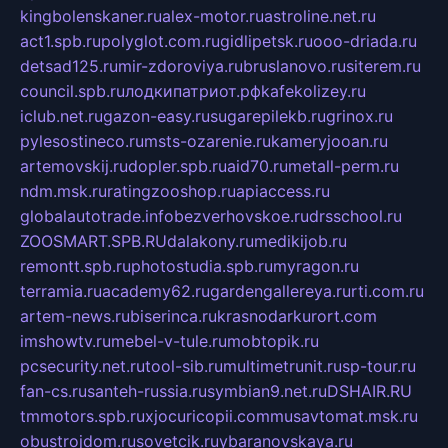
kingbolenskaner.ru
alex-motor.ru
astroline.net.ru
act1.spb.ru
polyglot.com.ru
gidlipetsk.ru
ooo-driada.ru
detsad125.ru
mir-zdoroviya.ru
bruslanovo.ru
siterem.ru
council.spb.ru
лодкипатриот.рф
kafekolizey.ru
iclub.net.ru
gazon-easy.ru
sugarepilekb.ru
grinox.ru
pylesostineco.ru
msts-ozarenie.ru
kameryjooan.ru
artemovskij.ru
dopler.spb.ru
aid70.ru
metall-perm.ru
ndm.msk.ru
ratingzooshop.ru
apiaccess.ru
globalautotrade.info
bezverhovskoe.ru
drsschool.ru
ZOOSMART.SPB.RU
dalakony.ru
medikijob.ru
remontt.spb.ru
photostudia.spb.ru
myragon.ru
terramia.ru
academy62.ru
gardengallereya.ru
rti.com.ru
artem-news.ru
biserinca.ru
krasnodarkurort.com
imshowtv.ru
mebel-v-tule.ru
mobtopik.ru
pcsecurity.net.ru
tool-sib.ru
multimetrunit.ru
sp-tour.ru
fan-cs.ru
santeh-russia.ru
symbian9.net.ru
DSHAIR.RU
tmmotors.spb.ru
xjocuricopii.com
musavtomat.msk.ru
obustrojdom.ru
sovetcik.ru
ybaranovskaya.ru