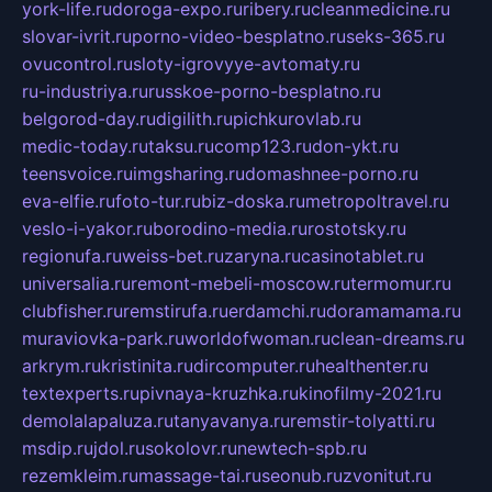
york-life.ru
doroga-expo.ru
ribery.ru
cleanmedicine.ru
slovar-ivrit.ru
porno-video-besplatno.ru
seks-365.ru
ovucontrol.ru
sloty-igrovyye-avtomaty.ru
ru-industriya.ru
russkoe-porno-besplatno.ru
belgorod-day.ru
digilith.ru
pichkurovlab.ru
medic-today.ru
taksu.ru
comp123.ru
don-ykt.ru
teensvoice.ru
imgsharing.ru
domashnee-porno.ru
eva-elfie.ru
foto-tur.ru
biz-doska.ru
metropoltravel.ru
veslo-i-yakor.ru
borodino-media.ru
rostotsky.ru
regionufa.ru
weiss-bet.ru
zaryna.ru
casinotablet.ru
universalia.ru
remont-mebeli-moscow.ru
termomur.ru
clubfisher.ru
remstirufa.ru
erdamchi.ru
doramamama.ru
muraviovka-park.ru
worldofwoman.ru
clean-dreams.ru
arkrym.ru
kristinita.ru
dircomputer.ru
healthenter.ru
textexperts.ru
pivnaya-kruzhka.ru
kinofilmy-2021.ru
demolalapaluza.ru
tanyavanya.ru
remstir-tolyatti.ru
msdip.ru
jdol.ru
sokolovr.ru
newtech-spb.ru
rezemkleim.ru
massage-tai.ru
seonub.ru
zvonitut.ru