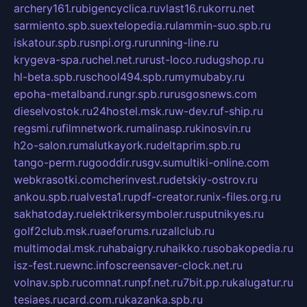
archery161.ru
bigencyclica.ru
vlast16.ru
korru.net
sarmiento.spb.su
extelopedia.ru
lammin-suo.spb.ru
iskatour.spb.ru
snpi.org.ru
running-line.ru
krygeva-spa.ru
chel.net.ru
rust-loco.ru
dugshop.ru
hl-beta.spb.ru
school494.spb.ru
mymubaby.ru
epoha-metalband.ru
ngr.spb.ru
rusgosnews.com
dieselvostok.ru
24hostel.msk.ru
w-dev.ru
f-ship.ru
regsmi.ru
filmnetwork.ru
malinasp.ru
kinosvin.ru
h2o-salon.ru
malutkayork.ru
deltaprim.spb.ru
tango-perm.ru
gooddir.ru
sgv.su
multiki-online.com
webkrasotki.com
cherinvest.ru
detskiy-ostrov.ru
ankou.spb.ru
alvesta1.ru
pdf-creator.ru
nix-files.org.ru
sakhatoday.ru
elektrikersymboler.ru
sputnikyes.ru
golf2club.msk.ru
aeforums.ru
zallclub.ru
multimodal.msk.ru
habaigry.ru
haikko.ru
sobakopedia.ru
isz-fest.ru
ewnc.info
screensaver-clock.net.ru
volnav.spb.ru
comnat.ru
npf.net.ru
7bit.pp.ru
kalugatur.ru
tesiaes.ru
card.com.ru
kazanka.spb.ru