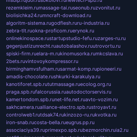
msdip.ru
jdol.ru
sokolovr.ru
newtech-spb.ru
rezemkleim.ru
massage-tai.ru
seonub.ru
zvonitut.ru
biolisichka24.ru
mncraft-download.ru
algoritm-sistema.ru
godflesh.ru
ru-industria.ru
zebra-tlt.ru
okna-proficom.ru
erynok.ru
onlinekinospace.ru
startupstudio-fefu.ru
zarges-ru.ru
gegenjustizunrecht.ru
autobalashov.ru
utrovortu.ru
spiski-firm.ru
elara-m.ru
kinomusorka.ru
mkcslava.ru
2bets.ru
vintovoykompressor.ru
birminghamvsfulham.ru
sarmat-komp.ru
pioneeri.ru
amadis-chocolate.ru
shkurki-karakulya.ru
kanotiforet.spb.ru
tutmassage.ru
ecolog.org.ru
praga.spb.ru
falcorussia.ru
autodoctorservis.ru
kamertondom.spb.ru
net-life.net.ru
avto-vozim.ru
sakhcamera.ru
alliance-electro.spb.ru
stroyavt.ru
controlweb1.ru
tdsak74.ru
kinzozo-ru.ru
kvotka.ru
iron-snab.ru
costa-bella.ru
eugrus.pp.ru
associaciya39.ru
primexpo.spb.ru
bezmorchin.ru
ia2.ru