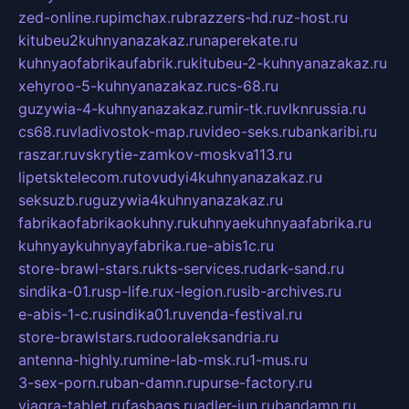
zed-online.ru
pimchax.ru
brazzers-hd.ru
z-host.ru
kitubeu2kuhnyanazakaz.ru
naperekate.ru
kuhnyaofabrikaufabrik.ru
kitubeu-2-kuhnyanazakaz.ru
xehyroo-5-kuhnyanazakaz.ru
cs-68.ru
guzywia-4-kuhnyanazakaz.ru
mir-tk.ru
vlknrussia.ru
cs68.ru
vladivostok-map.ru
video-seks.ru
bankaribi.ru
raszar.ru
vskrytie-zamkov-moskva113.ru
lipetsktelecom.ru
tovudyi4kuhnyanazakaz.ru
seksuzb.ru
guzywia4kuhnyanazakaz.ru
fabrikaofabrikaokuhny.ru
kuhnyaekuhnyaafabrika.ru
kuhnyaykuhnyayfabrika.ru
e-abis1c.ru
store-brawl-stars.ru
kts-services.ru
dark-sand.ru
sindika-01.ru
sp-life.ru
x-legion.ru
sib-archives.ru
e-abis-1-c.ru
sindika01.ru
venda-festival.ru
store-brawlstars.ru
dooraleksandria.ru
antenna-highly.ru
mine-lab-msk.ru
1-mus.ru
3-sex-porn.ru
ban-damn.ru
purse-factory.ru
viagra-tablet.ru
fasbags.ru
adler-jun.ru
bandamn.ru