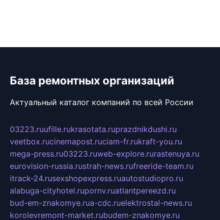
База ремонтных организаций
Актуальный каталог компаний по всей России
03223.ru
ufille.ru
krasotata.ru
prazdnikdushi.ru
veetbox.ru
cinemapost.ru
ciam-fr.ru
kraft-you.ru
mega-press.ru
03223.ru
web-explore.ru
rastenuya.ru
eurovision-russia.ru
strah-news.ru
freeride-team.ru
itrack-24.ru
sexshopexpress.ru
autostudiopro.ru
alabuga-cityhotel.ru
pornv.ru
atlantpereezd.ru
bud-em-znakomye.ru
a-cdc.ru
elektrostal-news.ru
korolevremont-market.ru
budem-znakomye.ru