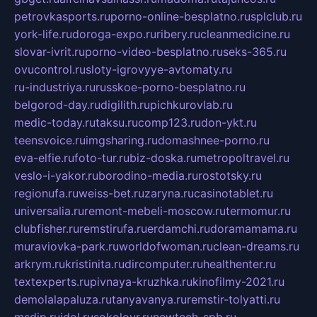
petrovkasports.ru
porno-online-besplatno.ru
splclub.ru
york-life.ru
doroga-expo.ru
ribery.ru
cleanmedicine.ru
slovar-ivrit.ru
porno-video-besplatno.ru
seks-365.ru
ovucontrol.ru
sloty-igrovyye-avtomaty.ru
ru-industriya.ru
russkoe-porno-besplatno.ru
belgorod-day.ru
digilith.ru
pichkurovlab.ru
medic-today.ru
taksu.ru
comp123.ru
don-ykt.ru
teensvoice.ru
imgsharing.ru
domashnee-porno.ru
eva-elfie.ru
foto-tur.ru
biz-doska.ru
metropoltravel.ru
veslo-i-yakor.ru
borodino-media.ru
rostotsky.ru
regionufa.ru
weiss-bet.ru
zaryna.ru
casinotablet.ru
universalia.ru
remont-mebeli-moscow.ru
termomur.ru
clubfisher.ru
remstirufa.ru
erdamchi.ru
doramamama.ru
muraviovka-park.ru
worldofwoman.ru
clean-dreams.ru
arkrym.ru
kristinita.ru
dircomputer.ru
healthenter.ru
textexperts.ru
pivnaya-kruzhka.ru
kinofilmy-2021.ru
demolalapaluza.ru
tanyavanya.ru
remstir-tolyatti.ru