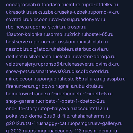
oooagrosnab.ru
fpodaso.ru
emfire.ru
pro-otdelky.ru
ukrasotki.ru
seksuzbek.ru
seks-uzbek.ru
porno-vk.ru
sovratili.ru
olecoon.ru
vd-dosug.ru
adonyev.ru
rbc-news.ru
porno-skvirt.ru
krospr.ru
13autor-kolonka.ru
sormol.ru
2rich.ru
hostel-65.ru
hostserve.ru
porno-na-russkom.ru
mishinlab.ru
neznobi.ru
bigfatcc.ru
habble.ru
starbucksvia.ru
delfinet.ru
silvernano.ru
elestal.ru
vektor-doroga.ru
velotrenajery.ru
pronso54.ru
lenasever.ru
lovinskix.ru
show-pets.ru
smartnews03.ru
discofoxworld.ru
miraclecoon.ru
pongup.ru
hostel65.ru
liura.ru
glasspb.ru
firehunters.ru
gribowo.ru
gnalis.ru
bulkitula.ru
hometown-france.ru
1-xbeticricetc-1-xbetti-5.ru
shop-garena.ru
cricetc-1-xbetr-1-xbetcc-2.ru
one-life-story.ru
top-halyava.ru
accounts112.ru
poka-vse-doma-2.ru
3-d-file.ru
hahahaharms.ru
g2012.ru
tst-1.ru
shaggy-cat.ru
opsmgr.ru
ev-gallery.ru
g-2012.ru
ops-mgr.ru
accounts-112.ru
csm-demo.ru