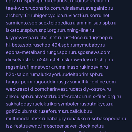
cpt21.ru
ispecspb.ru
regahost.ru
kolosok-elita.ru
tae-kwon.ru
consrio.com.ru
insiam.ru
avegainfo.ru
archery161.ru
bigencyclica.ru
vlast16.ru
korru.net
sarmiento.spb.su
extelopedia.ru
lammin-suo.spb.ru
iskatour.spb.ru
snpi.org.ru
running-line.ru
krygeva-spa.ru
chel.net.ru
rust-loco.ru
dugshop.ru
hl-beta.spb.ru
school494.spb.ru
mymubaby.ru
epoha-metalband.ru
ngr.spb.ru
rusgosnews.com
dieselvostok.ru
24hostel.msk.ru
w-dev.ru
f-ship.ru
regsmi.ru
filmnetwork.ru
malinasp.ru
kinosvin.ru
h2o-salon.ru
malutkayork.ru
deltaprim.spb.ru
tango-perm.ru
gooddir.ru
sgv.su
multiki-online.com
webkrasotki.com
cherinvest.ru
detskiy-ostrov.ru
ankou.spb.ru
alvesta1.ru
pdf-creator.ru
nix-files.org.ru
sakhatoday.ru
elektrikersymboler.ru
sputnikyes.ru
golf2club.msk.ru
aeforums.ru
zallclub.ru
multimodal.msk.ru
habaigry.ru
haikko.ru
sobakopedia.ru
isz-fest.ru
ewnc.info
screensaver-clock.net.ru