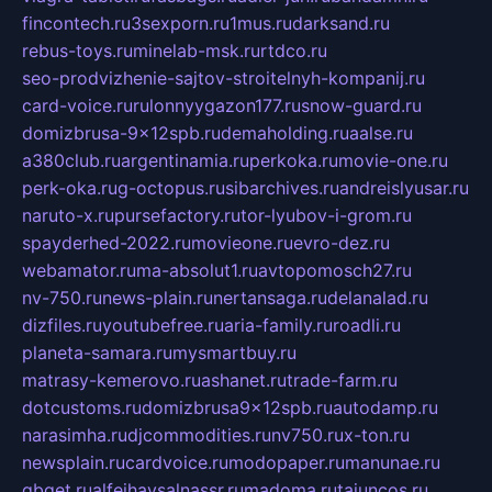
fincontech.ru
3sexporn.ru
1mus.ru
darksand.ru
rebus-toys.ru
minelab-msk.ru
rtdco.ru
seo-prodvizhenie-sajtov-stroitelnyh-kompanij.ru
card-voice.ru
rulonnyygazon177.ru
snow-guard.ru
domizbrusa-9x12spb.ru
demaholding.ru
aalse.ru
a380club.ru
argentinamia.ru
perkoka.ru
movie-one.ru
perk-oka.ru
g-octopus.ru
sibarchives.ru
andreislyusar.ru
naruto-x.ru
pursefactory.ru
tor-lyubov-i-grom.ru
spayderhed-2022.ru
movieone.ru
evro-dez.ru
webamator.ru
ma-absolut1.ru
avtopomosch27.ru
nv-750.ru
news-plain.ru
nertansaga.ru
delanalad.ru
dizfiles.ru
youtubefree.ru
aria-family.ru
roadli.ru
planeta-samara.ru
mysmartbuy.ru
matrasy-kemerovo.ru
ashanet.ru
trade-farm.ru
dotcustoms.ru
domizbrusa9x12spb.ru
autodamp.ru
narasimha.ru
djcommodities.ru
nv750.ru
x-ton.ru
newsplain.ru
cardvoice.ru
modopaper.ru
manunae.ru
gbget.ru
alfeihavsalnassr.ru
madoma.ru
tajuncos.ru