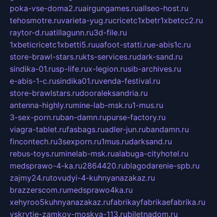
poka-vse-doma2.ru
airgungames.ru
allseo-host.ru
tehosmotre.ru
varieta-yug.ru
cricetc1xbetr1xbetcc2.ru
raytor-d.ru
atillagunn.ru
3d-file.ru
1xbeticricetc1xbetti5.ru
uafoot-statti.ru
e-abis1c.ru
store-brawl-stars.ru
kts-services.ru
dark-sand.ru
sindika-01.ru
sp-life.ru
x-legion.ru
sib-archives.ru
e-abis-1-c.ru
sindika01.ru
venda-festival.ru
store-brawlstars.ru
dooraleksandria.ru
antenna-highly.ru
mine-lab-msk.ru
1-mus.ru
3-sex-porn.ru
ban-damn.ru
purse-factory.ru
viagra-tablet.ru
fasbags.ru
adler-jun.ru
bandamn.ru
fincontech.ru
3sexporn.ru
1mus.ru
darksand.ru
rebus-toys.ru
minelab-msk.ru
alabuga-cityhotel.ru
medsprawo-4-ka.ru
2864420.ru
blagodarenie-spb.ru
zajmy24.ru
tovudyi-4-kuhnyanazakaz.ru
brazzerscom.ru
medsprawo4ka.ru
xehyroo5kuhnyanazakaz.ru
fabrikayfabrikaefabrika.ru
vskrytie-zamkov-moskva-113.ru
biletnadom.ru