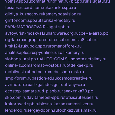
volnav.spb.ru
comnat.ru
npf.net.ru
7bit.pp.ru
kalugatur.ru
tesiaes.ru
card.com.ru
kazanka.spb.ru
gildiya-kuznecov.ru
kameryboavision.ru
griffoncom.spb.ru
fabrika-emotsiy.ru
PARK-MATROSOVA.RU
agat.spb.ru
avtoyurist-moskva1.ru
hardware.org.ru
схема-авто.рф
dg-lab.ru
angrup.ru
recruiter.spb.ru
music8.spb.ru
krsk124.ru
kubok.spb.ru
romanofforex.ru
analitikaplus.ru
spyonline.ru
zosikamery.ru
sloboda-ural.pp.ru
AUTO-COM.SU
hohota.net
alimy.ru
online-z.com
aromat-vostoka.ru
otdelkaexp.ru
mobilvest.ru
bbd.net.ru
mebelshop.msk.ru
smp-forum.ru
bastion-td.ru
kosmoscreative.ru
avrmotors.ru
art-galadesign.ru
tiffany-c.ru
ecostep-samara.ru
d-p.spb.ru
галактика73.рф
sko.com.ru
davitamebel-spb.ru
fotsis.ru
tesiaes.ru
kokoroyari.spb.ru
blesna-kazan.ru
mossilver.ru
lenderoq.ru
sergeydobrin.ru
tochkazvuka.msk.ru