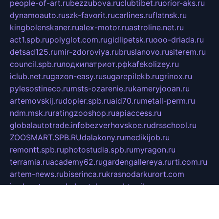
people-of-art.ru
bezzubova.ru
clubtibet.ru
orior-aks.ru
dynamoauto.ru
szk-favorit.ru
carlines.ru
flatnsk.ru
kingbolenskaner.ru
alex-motor.ru
astroline.net.ru
act1.spb.ru
polyglot.com.ru
gidlipetsk.ru
ooo-driada.ru
detsad125.ru
mir-zdoroviya.ru
bruslanovo.ru
siterem.ru
council.spb.ru
лодкипатриот.рф
kafekolizey.ru
iclub.net.ru
gazon-easy.ru
sugarepilekb.ru
grinox.ru
pylesostineco.ru
msts-ozarenie.ru
kameryjooan.ru
artemovskij.ru
dopler.spb.ru
aid70.ru
metall-perm.ru
ndm.msk.ru
ratingzooshop.ru
apiaccess.ru
globalautotrade.info
bezverhovskoe.ru
drsschool.ru
ZOOSMART.SPB.RU
dalakony.ru
medikijob.ru
remontt.spb.ru
photostudia.spb.ru
myragon.ru
terramia.ru
academy62.ru
gardengallereya.ru
rti.com.ru
artem-news.ru
biserinca.ru
krasnodarkurort.com
imshowtv.ru
mebel-v-tule.ru
mobtopik.ru
pcsecurity.net.ru
tool-sib.ru
multimetrunit.ru
sp-tour.ru
fan-cs.ru
santeh-russia.ru
symbian9.net.ru
DSHAIR.RU