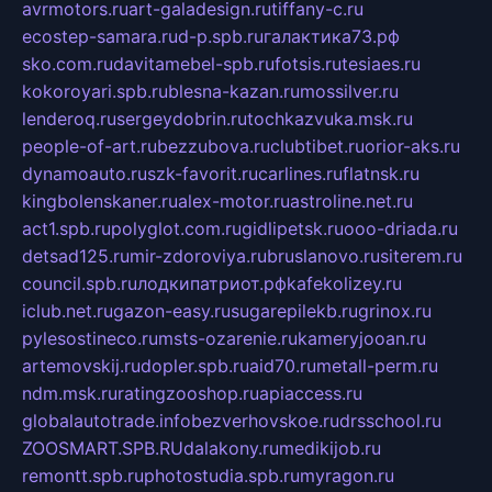
avrmotors.ru
art-galadesign.ru
tiffany-c.ru
ecostep-samara.ru
d-p.spb.ru
галактика73.рф
sko.com.ru
davitamebel-spb.ru
fotsis.ru
tesiaes.ru
kokoroyari.spb.ru
blesna-kazan.ru
mossilver.ru
lenderoq.ru
sergeydobrin.ru
tochkazvuka.msk.ru
people-of-art.ru
bezzubova.ru
clubtibet.ru
orior-aks.ru
dynamoauto.ru
szk-favorit.ru
carlines.ru
flatnsk.ru
kingbolenskaner.ru
alex-motor.ru
astroline.net.ru
act1.spb.ru
polyglot.com.ru
gidlipetsk.ru
ooo-driada.ru
detsad125.ru
mir-zdoroviya.ru
bruslanovo.ru
siterem.ru
council.spb.ru
лодкипатриот.рф
kafekolizey.ru
iclub.net.ru
gazon-easy.ru
sugarepilekb.ru
grinox.ru
pylesostineco.ru
msts-ozarenie.ru
kameryjooan.ru
artemovskij.ru
dopler.spb.ru
aid70.ru
metall-perm.ru
ndm.msk.ru
ratingzooshop.ru
apiaccess.ru
globalautotrade.info
bezverhovskoe.ru
drsschool.ru
ZOOSMART.SPB.RU
dalakony.ru
medikijob.ru
remontt.spb.ru
photostudia.spb.ru
myragon.ru