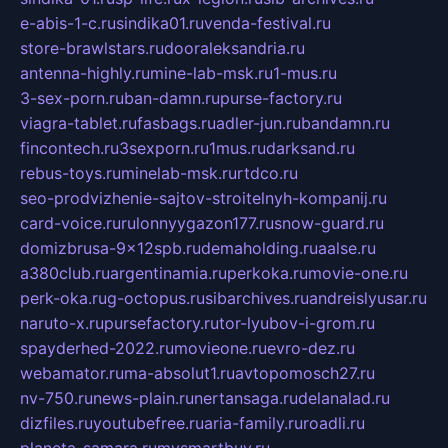
e-abis-1-c.ru
sindika01.ru
venda-festival.ru
store-brawlstars.ru
dooraleksandria.ru
antenna-highly.ru
mine-lab-msk.ru
1-mus.ru
3-sex-porn.ru
ban-damn.ru
purse-factory.ru
viagra-tablet.ru
fasbags.ru
adler-jun.ru
bandamn.ru
fincontech.ru
3sexporn.ru
1mus.ru
darksand.ru
rebus-toys.ru
minelab-msk.ru
rtdco.ru
seo-prodvizhenie-sajtov-stroitelnyh-kompanij.ru
card-voice.ru
rulonnyygazon177.ru
snow-guard.ru
domizbrusa-9x12spb.ru
demaholding.ru
aalse.ru
a380club.ru
argentinamia.ru
perkoka.ru
movie-one.ru
perk-oka.ru
g-octopus.ru
sibarchives.ru
andreislyusar.ru
naruto-x.ru
pursefactory.ru
tor-lyubov-i-grom.ru
spayderhed-2022.ru
movieone.ru
evro-dez.ru
webamator.ru
ma-absolut1.ru
avtopomosch27.ru
nv-750.ru
news-plain.ru
nertansaga.ru
delanalad.ru
dizfiles.ru
youtubefree.ru
aria-family.ru
roadli.ru
planeta-samara.ru
mysmartbuy.ru