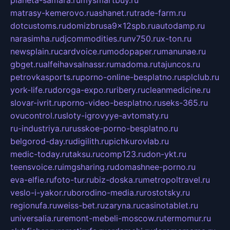
matrasy-kemerovo.ru
ashanet.ru
trade-farm.ru
dotcustoms.ru
domizbrusa9x12spb.ru
autodamp.ru
narasimha.ru
djcommodities.ru
nv750.ru
x-ton.ru
newsplain.ru
cardvoice.ru
modopaper.ru
manunae.ru
gbget.ru
alfeihavsalnassr.ru
madoma.ru
tajuncos.ru
petrovkasports.ru
porno-online-besplatno.ru
splclub.ru
york-life.ru
doroga-expo.ru
ribery.ru
cleanmedicine.ru
slovar-ivrit.ru
porno-video-besplatno.ru
seks-365.ru
ovucontrol.ru
sloty-igrovyye-avtomaty.ru
ru-industriya.ru
russkoe-porno-besplatno.ru
belgorod-day.ru
digilith.ru
pichkurovlab.ru
medic-today.ru
taksu.ru
comp123.ru
don-ykt.ru
teensvoice.ru
imgsharing.ru
domashnee-porno.ru
eva-elfie.ru
foto-tur.ru
biz-doska.ru
metropoltravel.ru
veslo-i-yakor.ru
borodino-media.ru
rostotsky.ru
regionufa.ru
weiss-bet.ru
zaryna.ru
casinotablet.ru
universalia.ru
remont-mebeli-moscow.ru
termomur.ru