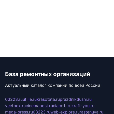
База ремонтных организаций
Актуальный каталог компаний по всей России
03223.ru
ufille.ru
krasotata.ru
prazdnikdushi.ru
veetbox.ru
cinemapost.ru
ciam-fr.ru
kraft-you.ru
mega-press.ru
03223.ru
web-explore.ru
rastenuya.ru