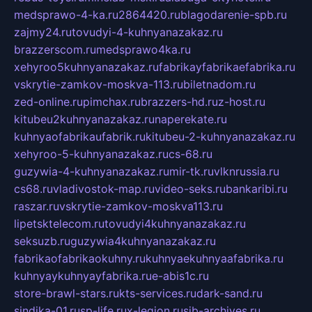
medsprawo-4-ka.ru
2864420.ru
blagodarenie-spb.ru
zajmy24.ru
tovudyi-4-kuhnyanazakaz.ru
brazzerscom.ru
medsprawo4ka.ru
xehyroo5kuhnyanazakaz.ru
fabrikayfabrikaefabrika.ru
vskrytie-zamkov-moskva-113.ru
biletnadom.ru
zed-online.ru
pimchax.ru
brazzers-hd.ru
z-host.ru
kitubeu2kuhnyanazakaz.ru
naperekate.ru
kuhnyaofabrikaufabrik.ru
kitubeu-2-kuhnyanazakaz.ru
xehyroo-5-kuhnyanazakaz.ru
cs-68.ru
guzywia-4-kuhnyanazakaz.ru
mir-tk.ru
vlknrussia.ru
cs68.ru
vladivostok-map.ru
video-seks.ru
bankaribi.ru
raszar.ru
vskrytie-zamkov-moskva113.ru
lipetsktelecom.ru
tovudyi4kuhnyanazakaz.ru
seksuzb.ru
guzywia4kuhnyanazakaz.ru
fabrikaofabrikaokuhny.ru
kuhnyaekuhnyaafabrika.ru
kuhnyaykuhnyayfabrika.ru
e-abis1c.ru
store-brawl-stars.ru
kts-services.ru
dark-sand.ru
sindika-01.ru
sp-life.ru
x-legion.ru
sib-archives.ru