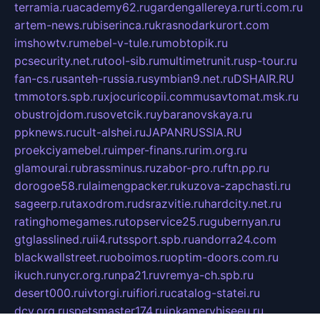
terramia.ru
academy62.ru
gardengallereya.ru
rti.com.ru
artem-news.ru
biserinca.ru
krasnodarkurort.com
imshowtv.ru
mebel-v-tule.ru
mobtopik.ru
pcsecurity.net.ru
tool-sib.ru
multimetrunit.ru
sp-tour.ru
fan-cs.ru
santeh-russia.ru
symbian9.net.ru
DSHAIR.RU
tmmotors.spb.ru
xjocuricopii.com
musavtomat.msk.ru
obustrojdom.ru
sovetcik.ru
ybaranovskaya.ru
ppknews.ru
cult-alshei.ru
JAPANRUSSIA.RU
proekciyamebel.ru
imper-finans.ru
rim.org.ru
glamourai.ru
brassminus.ru
zabor-pro.ru
ftn.pp.ru
dorogoe58.ru
laimengpacker.ru
kuzova-zapchasti.ru
sageerp.ru
taxodrom.ru
dsrazvitie.ru
hardcity.net.ru
ratinghomegames.ru
topservice25.ru
gubernyan.ru
gtglasslined.ru
ii4.ru
tssport.spb.ru
andorra24.com
blackwallstreet.ru
oboimos.ru
optim-doors.com.ru
ikuch.ru
nycr.org.ru
npa21.ru
vremya-ch.spb.ru
desert000.ru
ivtorgi.ru
ifiori.ru
catalog-statei.ru
dcv.org.ru
spetsmaster174.ru
ipkameryhiseeu.ru