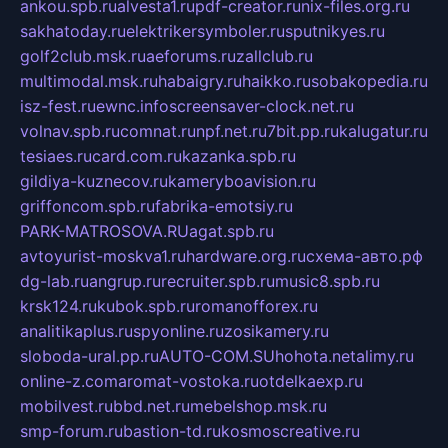
ankou.spb.ru
alvesta1.ru
pdf-creator.ru
nix-files.org.ru
sakhatoday.ru
elektrikersymboler.ru
sputnikyes.ru
golf2club.msk.ru
aeforums.ru
zallclub.ru
multimodal.msk.ru
habaigry.ru
haikko.ru
sobakopedia.ru
isz-fest.ru
ewnc.info
screensaver-clock.net.ru
volnav.spb.ru
comnat.ru
npf.net.ru
7bit.pp.ru
kalugatur.ru
tesiaes.ru
card.com.ru
kazanka.spb.ru
gildiya-kuznecov.ru
kameryboavision.ru
griffoncom.spb.ru
fabrika-emotsiy.ru
PARK-MATROSOVA.RU
agat.spb.ru
avtoyurist-moskva1.ru
hardware.org.ru
схема-авто.рф
dg-lab.ru
angrup.ru
recruiter.spb.ru
music8.spb.ru
krsk124.ru
kubok.spb.ru
romanofforex.ru
analitikaplus.ru
spyonline.ru
zosikamery.ru
sloboda-ural.pp.ru
AUTO-COM.SU
hohota.net
alimy.ru
online-z.com
aromat-vostoka.ru
otdelkaexp.ru
mobilvest.ru
bbd.net.ru
mebelshop.msk.ru
smp-forum.ru
bastion-td.ru
kosmoscreative.ru