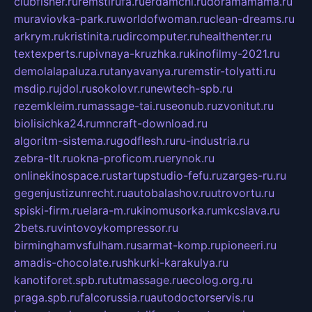
clubfisher.ru
remstirufa.ru
erdamchi.ru
doramamama.ru
muraviovka-park.ru
worldofwoman.ru
clean-dreams.ru
arkrym.ru
kristinita.ru
dircomputer.ru
healthenter.ru
textexperts.ru
pivnaya-kruzhka.ru
kinofilmy-2021.ru
demolalapaluza.ru
tanyavanya.ru
remstir-tolyatti.ru
msdip.ru
jdol.ru
sokolovr.ru
newtech-spb.ru
rezemkleim.ru
massage-tai.ru
seonub.ru
zvonitut.ru
biolisichka24.ru
mncraft-download.ru
algoritm-sistema.ru
godflesh.ru
ru-industria.ru
zebra-tlt.ru
okna-proficom.ru
erynok.ru
onlinekinospace.ru
startupstudio-fefu.ru
zarges-ru.ru
gegenjustizunrecht.ru
autobalashov.ru
utrovortu.ru
spiski-firm.ru
elara-m.ru
kinomusorka.ru
mkcslava.ru
2bets.ru
vintovoykompressor.ru
birminghamvsfulham.ru
sarmat-komp.ru
pioneeri.ru
amadis-chocolate.ru
shkurki-karakulya.ru
kanotiforet.spb.ru
tutmassage.ru
ecolog.org.ru
praga.spb.ru
falcorussia.ru
autodoctorservis.ru