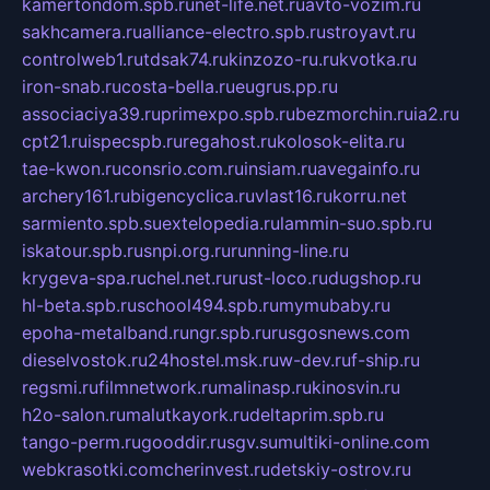
kamertondom.spb.ru
net-life.net.ru
avto-vozim.ru
sakhcamera.ru
alliance-electro.spb.ru
stroyavt.ru
controlweb1.ru
tdsak74.ru
kinzozo-ru.ru
kvotka.ru
iron-snab.ru
costa-bella.ru
eugrus.pp.ru
associaciya39.ru
primexpo.spb.ru
bezmorchin.ru
ia2.ru
cpt21.ru
ispecspb.ru
regahost.ru
kolosok-elita.ru
tae-kwon.ru
consrio.com.ru
insiam.ru
avegainfo.ru
archery161.ru
bigencyclica.ru
vlast16.ru
korru.net
sarmiento.spb.su
extelopedia.ru
lammin-suo.spb.ru
iskatour.spb.ru
snpi.org.ru
running-line.ru
krygeva-spa.ru
chel.net.ru
rust-loco.ru
dugshop.ru
hl-beta.spb.ru
school494.spb.ru
mymubaby.ru
epoha-metalband.ru
ngr.spb.ru
rusgosnews.com
dieselvostok.ru
24hostel.msk.ru
w-dev.ru
f-ship.ru
regsmi.ru
filmnetwork.ru
malinasp.ru
kinosvin.ru
h2o-salon.ru
malutkayork.ru
deltaprim.spb.ru
tango-perm.ru
gooddir.ru
sgv.su
multiki-online.com
webkrasotki.com
cherinvest.ru
detskiy-ostrov.ru