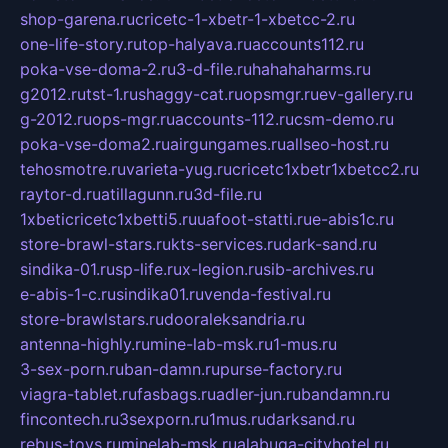
shop-garena.ru
cricetc-1-xbetr-1-xbetcc-2.ru
one-life-story.ru
top-halyava.ru
accounts112.ru
poka-vse-doma-2.ru
3-d-file.ru
hahahaharms.ru
g2012.ru
tst-1.ru
shaggy-cat.ru
opsmgr.ru
ev-gallery.ru
g-2012.ru
ops-mgr.ru
accounts-112.ru
csm-demo.ru
poka-vse-doma2.ru
airgungames.ru
allseo-host.ru
tehosmotre.ru
varieta-yug.ru
cricetc1xbetr1xbetcc2.ru
raytor-d.ru
atillagunn.ru
3d-file.ru
1xbeticricetc1xbetti5.ru
uafoot-statti.ru
e-abis1c.ru
store-brawl-stars.ru
kts-services.ru
dark-sand.ru
sindika-01.ru
sp-life.ru
x-legion.ru
sib-archives.ru
e-abis-1-c.ru
sindika01.ru
venda-festival.ru
store-brawlstars.ru
dooraleksandria.ru
antenna-highly.ru
mine-lab-msk.ru
1-mus.ru
3-sex-porn.ru
ban-damn.ru
purse-factory.ru
viagra-tablet.ru
fasbags.ru
adler-jun.ru
bandamn.ru
fincontech.ru
3sexporn.ru
1mus.ru
darksand.ru
rebus-toys.ru
minelab-msk.ru
alabuga-cityhotel.ru