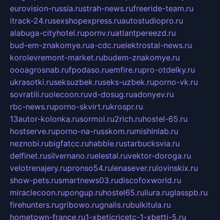
eurovision-russia.ru
strah-news.ru
freeride-team.ru
itrack-24.ru
sexshopexpress.ru
autostudiopro.ru
alabuga-cityhotel.ru
pornv.ru
atlantpereezd.ru
bud-em-znakomye.ru
a-cdc.ru
elektrostal-news.ru
korolevremont-market.ru
budem-znakomye.ru
oooagrosnab.ru
fpodaso.ru
emfire.ru
pro-otdelky.ru
ukrasotki.ru
seksuzbek.ru
seks-uzbek.ru
porno-vk.ru
sovratili.ru
olecoon.ru
vd-dosug.ru
adonyev.ru
rbc-news.ru
porno-skvirt.ru
krospr.ru
13autor-kolonka.ru
sormol.ru
2rich.ru
hostel-65.ru
hostserve.ru
porno-na-russkom.ru
mishinlab.ru
neznobi.ru
bigfatcc.ru
habble.ru
starbucksvia.ru
delfinet.ru
silvernano.ru
elestal.ru
vektor-doroga.ru
velotrenajery.ru
pronso54.ru
lenasever.ru
lovinskix.ru
show-pets.ru
smartnews03.ru
discofoxworld.ru
miraclecoon.ru
pongup.ru
hostel65.ru
liura.ru
glasspb.ru
firehunters.ru
gribowo.ru
gnalis.ru
bulkitula.ru
hometown-france.ru
1-xbeticricetc-1-xbetti-5.ru