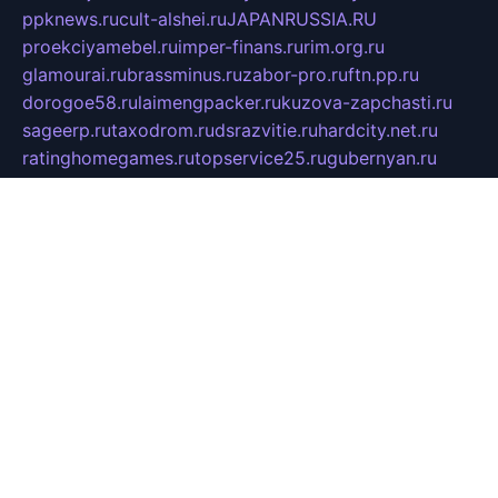
ppknews.ru
cult-alshei.ru
JAPANRUSSIA.RU
proekciyamebel.ru
imper-finans.ru
rim.org.ru
glamourai.ru
brassminus.ru
zabor-pro.ru
ftn.pp.ru
dorogoe58.ru
laimengpacker.ru
kuzova-zapchasti.ru
sageerp.ru
taxodrom.ru
dsrazvitie.ru
hardcity.net.ru
ratinghomegames.ru
topservice25.ru
gubernyan.ru
gtglasslined.ru
ii4.ru
tssport.spb.ru
andorra24.com
blackwallstreet.ru
oboimos.ru
optim-doors.com.ru
ikuch.ru
nycr.org.ru
npa21.ru
vremya-ch.spb.ru
desert000.ru
ivtorgi.ru
ifiori.ru
catalog-statei.ru
dcv.org.ru
spetsmaster174.ru
ipkameryhiseeu.ru
dum26.ru
ruspol.spb.ru
fr-opendp.ru
kam-solnyshko.ru
cheyenne-arapaho.ru
sevzapmetal.spb.ru
ted-lapidus.spb.ru
parasite-eliminator.ru
sigma-complete.ru
modernworld.ru
dama-moda.ru
eholot-group.ru
sk-nvkz.ru
DRONGOLD.RU
democratia2.ru
i-farmer.ru
mass-sport.org
jablonex.spb.ru
bookmess.ru
linkword.ru