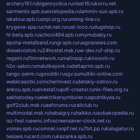
archery161.ru
bigencyclica.ru
vlast16.ru
korru.net
sarmiento.spb.su
extelopedia.ru
lammin-suo.spb.ru
iskatour.spb.ru
snpi.org.ru
running-line.ru
krygeva-spa.ru
chel.net.ru
rust-loco.ru
dugshop.ru
hl-beta.spb.ru
school494.spb.ru
mymubaby.ru
epoha-metalband.ru
ngr.spb.ru
rusgosnews.com
dieselvostok.ru
24hostel.msk.ru
w-dev.ru
f-ship.ru
regsmi.ru
filmnetwork.ru
malinasp.ru
kinosvin.ru
h2o-salon.ru
malutkayork.ru
deltaprim.spb.ru
tango-perm.ru
gooddir.ru
sgv.su
multiki-online.com
webkrasotki.com
cherinvest.ru
detskiy-ostrov.ru
ankou.spb.ru
alvesta1.ru
pdf-creator.ru
nix-files.org.ru
sakhatoday.ru
elektrikersymboler.ru
sputnikyes.ru
golf2club.msk.ru
aeforums.ru
zallclub.ru
multimodal.msk.ru
habaigry.ru
haikko.ru
sobakopedia.ru
isz-fest.ru
ewnc.info
screensaver-clock.net.ru
volnav.spb.ru
comnat.ru
npf.net.ru
7bit.pp.ru
kalugatur.ru
tesiaes.ru
card.com.ru
kazanka.spb.ru