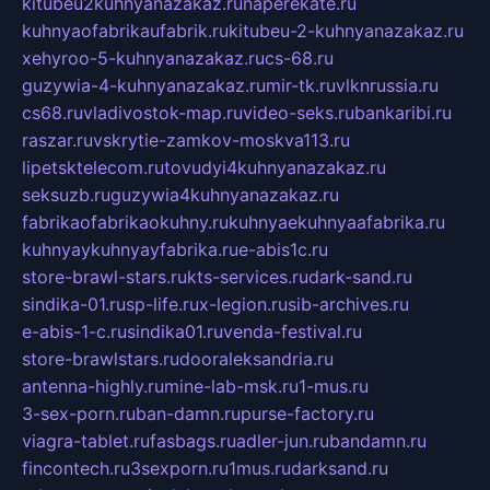
kitubeu2kuhnyanazakaz.ru
naperekate.ru
kuhnyaofabrikaufabrik.ru
kitubeu-2-kuhnyanazakaz.ru
xehyroo-5-kuhnyanazakaz.ru
cs-68.ru
guzywia-4-kuhnyanazakaz.ru
mir-tk.ru
vlknrussia.ru
cs68.ru
vladivostok-map.ru
video-seks.ru
bankaribi.ru
raszar.ru
vskrytie-zamkov-moskva113.ru
lipetsktelecom.ru
tovudyi4kuhnyanazakaz.ru
seksuzb.ru
guzywia4kuhnyanazakaz.ru
fabrikaofabrikaokuhny.ru
kuhnyaekuhnyaafabrika.ru
kuhnyaykuhnyayfabrika.ru
e-abis1c.ru
store-brawl-stars.ru
kts-services.ru
dark-sand.ru
sindika-01.ru
sp-life.ru
x-legion.ru
sib-archives.ru
e-abis-1-c.ru
sindika01.ru
venda-festival.ru
store-brawlstars.ru
dooraleksandria.ru
antenna-highly.ru
mine-lab-msk.ru
1-mus.ru
3-sex-porn.ru
ban-damn.ru
purse-factory.ru
viagra-tablet.ru
fasbags.ru
adler-jun.ru
bandamn.ru
fincontech.ru
3sexporn.ru
1mus.ru
darksand.ru