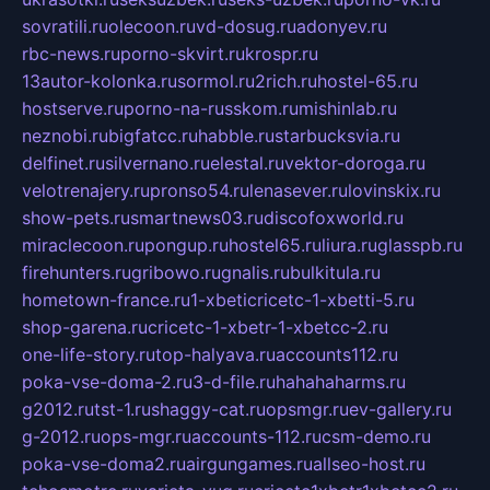
sovratili.ru
olecoon.ru
vd-dosug.ru
adonyev.ru
rbc-news.ru
porno-skvirt.ru
krospr.ru
13autor-kolonka.ru
sormol.ru
2rich.ru
hostel-65.ru
hostserve.ru
porno-na-russkom.ru
mishinlab.ru
neznobi.ru
bigfatcc.ru
habble.ru
starbucksvia.ru
delfinet.ru
silvernano.ru
elestal.ru
vektor-doroga.ru
velotrenajery.ru
pronso54.ru
lenasever.ru
lovinskix.ru
show-pets.ru
smartnews03.ru
discofoxworld.ru
miraclecoon.ru
pongup.ru
hostel65.ru
liura.ru
glasspb.ru
firehunters.ru
gribowo.ru
gnalis.ru
bulkitula.ru
hometown-france.ru
1-xbeticricetc-1-xbetti-5.ru
shop-garena.ru
cricetc-1-xbetr-1-xbetcc-2.ru
one-life-story.ru
top-halyava.ru
accounts112.ru
poka-vse-doma-2.ru
3-d-file.ru
hahahaharms.ru
g2012.ru
tst-1.ru
shaggy-cat.ru
opsmgr.ru
ev-gallery.ru
g-2012.ru
ops-mgr.ru
accounts-112.ru
csm-demo.ru
poka-vse-doma2.ru
airgungames.ru
allseo-host.ru