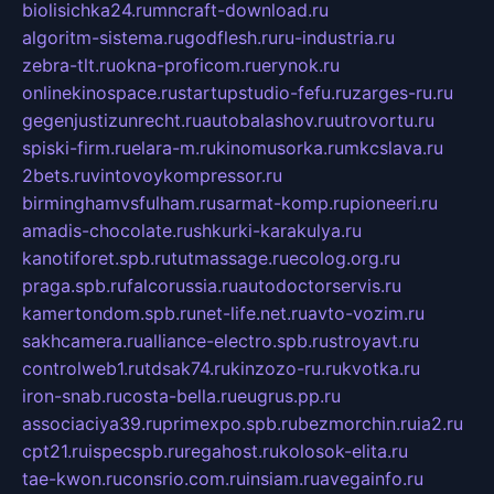
biolisichka24.ru
mncraft-download.ru
algoritm-sistema.ru
godflesh.ru
ru-industria.ru
zebra-tlt.ru
okna-proficom.ru
erynok.ru
onlinekinospace.ru
startupstudio-fefu.ru
zarges-ru.ru
gegenjustizunrecht.ru
autobalashov.ru
utrovortu.ru
spiski-firm.ru
elara-m.ru
kinomusorka.ru
mkcslava.ru
2bets.ru
vintovoykompressor.ru
birminghamvsfulham.ru
sarmat-komp.ru
pioneeri.ru
amadis-chocolate.ru
shkurki-karakulya.ru
kanotiforet.spb.ru
tutmassage.ru
ecolog.org.ru
praga.spb.ru
falcorussia.ru
autodoctorservis.ru
kamertondom.spb.ru
net-life.net.ru
avto-vozim.ru
sakhcamera.ru
alliance-electro.spb.ru
stroyavt.ru
controlweb1.ru
tdsak74.ru
kinzozo-ru.ru
kvotka.ru
iron-snab.ru
costa-bella.ru
eugrus.pp.ru
associaciya39.ru
primexpo.spb.ru
bezmorchin.ru
ia2.ru
cpt21.ru
ispecspb.ru
regahost.ru
kolosok-elita.ru
tae-kwon.ru
consrio.com.ru
insiam.ru
avegainfo.ru