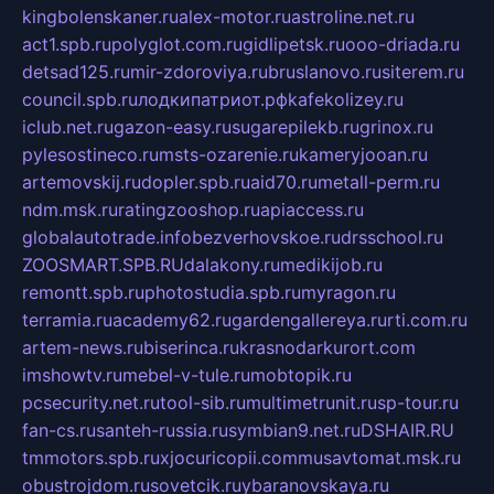
kingbolenskaner.ru
alex-motor.ru
astroline.net.ru
act1.spb.ru
polyglot.com.ru
gidlipetsk.ru
ooo-driada.ru
detsad125.ru
mir-zdoroviya.ru
bruslanovo.ru
siterem.ru
council.spb.ru
лодкипатриот.рф
kafekolizey.ru
iclub.net.ru
gazon-easy.ru
sugarepilekb.ru
grinox.ru
pylesostineco.ru
msts-ozarenie.ru
kameryjooan.ru
artemovskij.ru
dopler.spb.ru
aid70.ru
metall-perm.ru
ndm.msk.ru
ratingzooshop.ru
apiaccess.ru
globalautotrade.info
bezverhovskoe.ru
drsschool.ru
ZOOSMART.SPB.RU
dalakony.ru
medikijob.ru
remontt.spb.ru
photostudia.spb.ru
myragon.ru
terramia.ru
academy62.ru
gardengallereya.ru
rti.com.ru
artem-news.ru
biserinca.ru
krasnodarkurort.com
imshowtv.ru
mebel-v-tule.ru
mobtopik.ru
pcsecurity.net.ru
tool-sib.ru
multimetrunit.ru
sp-tour.ru
fan-cs.ru
santeh-russia.ru
symbian9.net.ru
DSHAIR.RU
tmmotors.spb.ru
xjocuricopii.com
musavtomat.msk.ru
obustrojdom.ru
sovetcik.ru
ybaranovskaya.ru