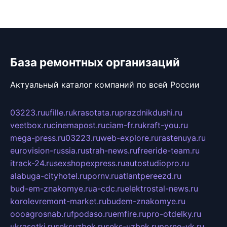
База ремонтных организаций
Актуальный каталог компаний по всей России
03223.ru
ufille.ru
krasotata.ru
prazdnikdushi.ru
veetbox.ru
cinemapost.ru
ciam-fr.ru
kraft-you.ru
mega-press.ru
03223.ru
web-explore.ru
rastenuya.ru
eurovision-russia.ru
strah-news.ru
freeride-team.ru
itrack-24.ru
sexshopexpress.ru
autostudiopro.ru
alabuga-cityhotel.ru
pornv.ru
atlantpereezd.ru
bud-em-znakomye.ru
a-cdc.ru
elektrostal-news.ru
korolevremont-market.ru
budem-znakomye.ru
oooagrosnab.ru
fpodaso.ru
emfire.ru
pro-otdelky.ru
ukrasotki.ru
seksuzbek.ru
seks-uzbek.ru
porno-vk.ru