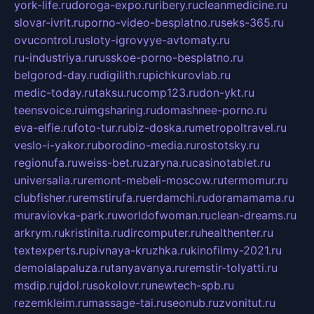
york-life.ru
doroga-expo.ru
ribery.ru
cleanmedicine.ru
slovar-ivrit.ru
porno-video-besplatno.ru
seks-365.ru
ovucontrol.ru
sloty-igrovyye-avtomaty.ru
ru-industriya.ru
russkoe-porno-besplatno.ru
belgorod-day.ru
digilith.ru
pichkurovlab.ru
medic-today.ru
taksu.ru
comp123.ru
don-ykt.ru
teensvoice.ru
imgsharing.ru
domashnee-porno.ru
eva-elfie.ru
foto-tur.ru
biz-doska.ru
metropoltravel.ru
veslo-i-yakor.ru
borodino-media.ru
rostotsky.ru
regionufa.ru
weiss-bet.ru
zaryna.ru
casinotablet.ru
universalia.ru
remont-mebeli-moscow.ru
termomur.ru
clubfisher.ru
remstirufa.ru
erdamchi.ru
doramamama.ru
muraviovka-park.ru
worldofwoman.ru
clean-dreams.ru
arkrym.ru
kristinita.ru
dircomputer.ru
healthenter.ru
textexperts.ru
pivnaya-kruzhka.ru
kinofilmy-2021.ru
demolalapaluza.ru
tanyavanya.ru
remstir-tolyatti.ru
msdip.ru
jdol.ru
sokolovr.ru
newtech-spb.ru
rezemkleim.ru
massage-tai.ru
seonub.ru
zvonitut.ru