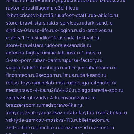
tehosmotre.ru
varieta-yug.ru
cricetc1xbetr1xbetcc2.ru
raytor-d.ru
atillagunn.ru
3d-file.ru
1xbeticricetc1xbetti5.ru
uafoot-statti.ru
e-abis1c.ru
store-brawl-stars.ru
kts-services.ru
dark-sand.ru
sindika-01.ru
sp-life.ru
x-legion.ru
sib-archives.ru
e-abis-1-c.ru
sindika01.ru
venda-festival.ru
store-brawlstars.ru
dooraleksandria.ru
antenna-highly.ru
mine-lab-msk.ru
1-mus.ru
3-sex-porn.ru
ban-damn.ru
purse-factory.ru
viagra-tablet.ru
fasbags.ru
adler-jun.ru
bandamn.ru
fincontech.ru
3sexporn.ru
1mus.ru
darksand.ru
rebus-toys.ru
minelab-msk.ru
alabuga-cityhotel.ru
medsprawo-4-ka.ru
2864420.ru
blagodarenie-spb.ru
zajmy24.ru
tovudyi-4-kuhnyanazakaz.ru
brazzerscom.ru
medsprawo4ka.ru
xehyroo5kuhnyanazakaz.ru
fabrikayfabrikaefabrika.ru
vskrytie-zamkov-moskva-113.ru
biletnadom.ru
zed-online.ru
pimchax.ru
brazzers-hd.ru
z-host.ru