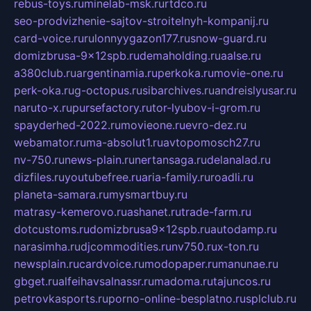
rebus-toys.ru
minelab-msk.ru
rtdco.ru
seo-prodvizhenie-sajtov-stroitelnyh-kompanij.ru
card-voice.ru
rulonnyygazon177.ru
snow-guard.ru
domizbrusa-9x12spb.ru
demaholding.ru
aalse.ru
a380club.ru
argentinamia.ru
perkoka.ru
movie-one.ru
perk-oka.ru
g-octopus.ru
sibarchives.ru
andreislyusar.ru
naruto-x.ru
pursefactory.ru
tor-lyubov-i-grom.ru
spayderhed-2022.ru
movieone.ru
evro-dez.ru
webamator.ru
ma-absolut1.ru
avtopomosch27.ru
nv-750.ru
news-plain.ru
nertansaga.ru
delanalad.ru
dizfiles.ru
youtubefree.ru
aria-family.ru
roadli.ru
planeta-samara.ru
mysmartbuy.ru
matrasy-kemerovo.ru
ashanet.ru
trade-farm.ru
dotcustoms.ru
domizbrusa9x12spb.ru
autodamp.ru
narasimha.ru
djcommodities.ru
nv750.ru
x-ton.ru
newsplain.ru
cardvoice.ru
modopaper.ru
manunae.ru
gbget.ru
alfeihavsalnassr.ru
madoma.ru
tajuncos.ru
petrovkasports.ru
porno-online-besplatno.ru
splclub.ru