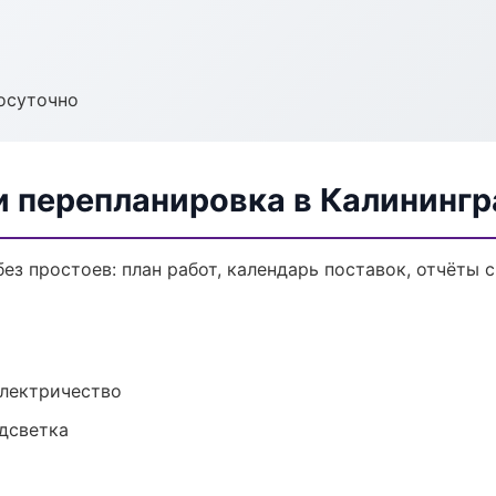
осуточно
и перепланировка в Калинингр
з простоев: план работ, календарь поставок, отчёты с 
электричество
одсветка