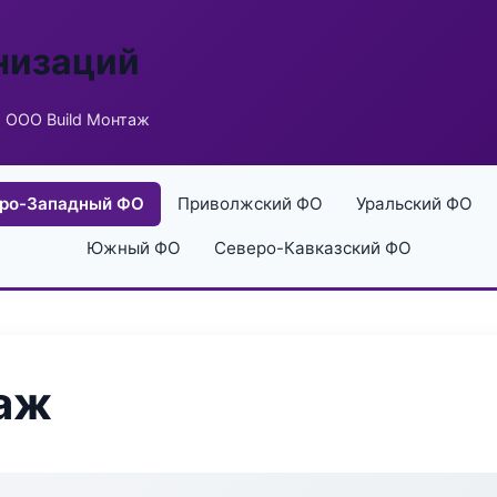
низаций
 ООО Build Монтаж
ро-Западный ФО
Приволжский ФО
Уральский ФО
Южный ФО
Северо-Кавказский ФО
таж