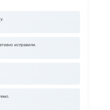
у.
ативно исправили.
уемо.