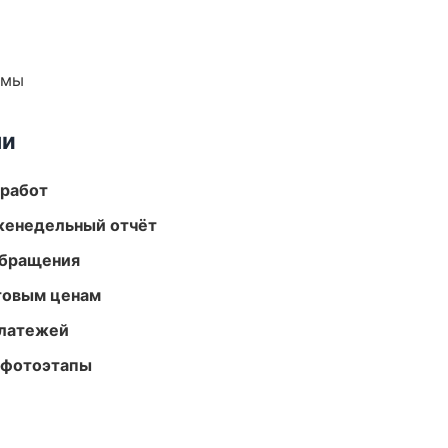
емы
ми
 работ
женедельный отчёт
обращения
птовым ценам
платежей
 фотоэтапы