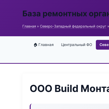
База ремонтных орга
Главная
»
Северо-Западный федеральный округ
»
🏠 Главная
Центральный ФО
Севе
ООО Build Мон