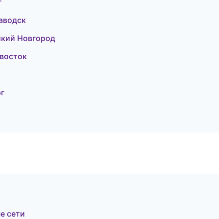
г
аводск
икий Новгород
ивосток
г
е сети