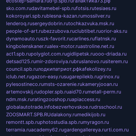
ecostep-samara.ru
d-p.spb.ru
галактика73.рф
sko.com.ru
davitamebel-spb.ru
fotsis.ru
tesiaes.ru
kokoroyari.spb.ru
blesna-kazan.ru
mossilver.ru
lenderoq.ru
sergeydobrin.ru
tochkazvuka.msk.ru
people-of-art.ru
bezzubova.ru
clubtibet.ru
orior-aks.ru
dynamoauto.ru
szk-favorit.ru
carlines.ru
flatnsk.ru
kingbolenskaner.ru
alex-motor.ru
astroline.net.ru
act1.spb.ru
polyglot.com.ru
gidlipetsk.ru
ooo-driada.ru
detsad125.ru
mir-zdoroviya.ru
bruslanovo.ru
siterem.ru
council.spb.ru
лодкипатриот.рф
kafekolizey.ru
iclub.net.ru
gazon-easy.ru
sugarepilekb.ru
grinox.ru
pylesostineco.ru
msts-ozarenie.ru
kameryjooan.ru
artemovskij.ru
dopler.spb.ru
aid70.ru
metall-perm.ru
ndm.msk.ru
ratingzooshop.ru
apiaccess.ru
globalautotrade.info
bezverhovskoe.ru
drsschool.ru
ZOOSMART.SPB.RU
dalakony.ru
medikijob.ru
remontt.spb.ru
photostudia.spb.ru
myragon.ru
terramia.ru
academy62.ru
gardengallereya.ru
rti.com.ru