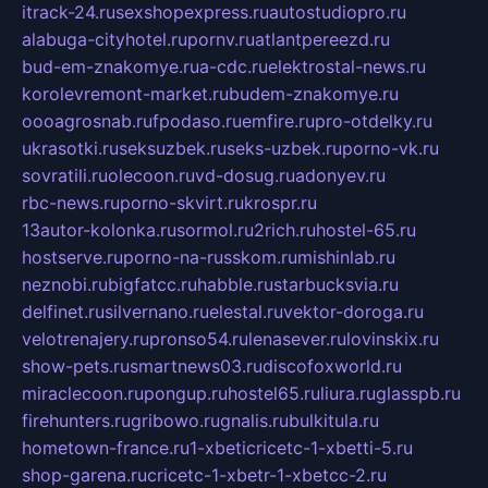
itrack-24.ru
sexshopexpress.ru
autostudiopro.ru
alabuga-cityhotel.ru
pornv.ru
atlantpereezd.ru
bud-em-znakomye.ru
a-cdc.ru
elektrostal-news.ru
korolevremont-market.ru
budem-znakomye.ru
oooagrosnab.ru
fpodaso.ru
emfire.ru
pro-otdelky.ru
ukrasotki.ru
seksuzbek.ru
seks-uzbek.ru
porno-vk.ru
sovratili.ru
olecoon.ru
vd-dosug.ru
adonyev.ru
rbc-news.ru
porno-skvirt.ru
krospr.ru
13autor-kolonka.ru
sormol.ru
2rich.ru
hostel-65.ru
hostserve.ru
porno-na-russkom.ru
mishinlab.ru
neznobi.ru
bigfatcc.ru
habble.ru
starbucksvia.ru
delfinet.ru
silvernano.ru
elestal.ru
vektor-doroga.ru
velotrenajery.ru
pronso54.ru
lenasever.ru
lovinskix.ru
show-pets.ru
smartnews03.ru
discofoxworld.ru
miraclecoon.ru
pongup.ru
hostel65.ru
liura.ru
glasspb.ru
firehunters.ru
gribowo.ru
gnalis.ru
bulkitula.ru
hometown-france.ru
1-xbeticricetc-1-xbetti-5.ru
shop-garena.ru
cricetc-1-xbetr-1-xbetcc-2.ru