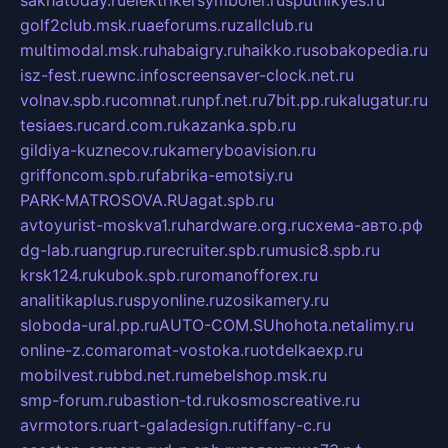
sakhatoday.ru
elektrikersymboler.ru
sputnikyes.ru
golf2club.msk.ru
aeforums.ru
zallclub.ru
multimodal.msk.ru
habaigry.ru
haikko.ru
sobakopedia.ru
isz-fest.ru
ewnc.info
screensaver-clock.net.ru
volnav.spb.ru
comnat.ru
npf.net.ru
7bit.pp.ru
kalugatur.ru
tesiaes.ru
card.com.ru
kazanka.spb.ru
gildiya-kuznecov.ru
kameryboavision.ru
griffoncom.spb.ru
fabrika-emotsiy.ru
PARK-MATROSOVA.RU
agat.spb.ru
avtoyurist-moskva1.ru
hardware.org.ru
схема-авто.рф
dg-lab.ru
angrup.ru
recruiter.spb.ru
music8.spb.ru
krsk124.ru
kubok.spb.ru
romanofforex.ru
analitikaplus.ru
spyonline.ru
zosikamery.ru
sloboda-ural.pp.ru
AUTO-COM.SU
hohota.net
alimy.ru
online-z.com
aromat-vostoka.ru
otdelkaexp.ru
mobilvest.ru
bbd.net.ru
mebelshop.msk.ru
smp-forum.ru
bastion-td.ru
kosmoscreative.ru
avrmotors.ru
art-galadesign.ru
tiffany-c.ru