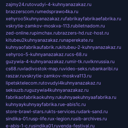
zajmy24.ru
tovudyi-4-kuhnyanazakaz.ru
brazzerscom.ru
medsprawo4ka.ru
xehyroo5kuhnyanazakaz.ru
fabrikayfabrikaefabrika.ru
vskrytie-zamkov-moskva-113.ru
biletnadom.ru
zed-online.ru
pimchax.ru
brazzers-hd.ru
z-host.ru
kitubeu2kuhnyanazakaz.ru
naperekate.ru
kuhnyaofabrikaufabrik.ru
kitubeu-2-kuhnyanazakaz.ru
xehyroo-5-kuhnyanazakaz.ru
cs-68.ru
guzywia-4-kuhnyanazakaz.ru
mir-tk.ru
vlknrussia.ru
cs68.ru
vladivostok-map.ru
video-seks.ru
bankaribi.ru
raszar.ru
vskrytie-zamkov-moskva113.ru
lipetsktelecom.ru
tovudyi4kuhnyanazakaz.ru
seksuzb.ru
guzywia4kuhnyanazakaz.ru
fabrikaofabrikaokuhny.ru
kuhnyaekuhnyaafabrika.ru
kuhnyaykuhnyayfabrika.ru
e-abis1c.ru
store-brawl-stars.ru
kts-services.ru
dark-sand.ru
sindika-01.ru
sp-life.ru
x-legion.ru
sib-archives.ru
e-abis-1-c.ru
sindika01.ru
venda-festival.ru