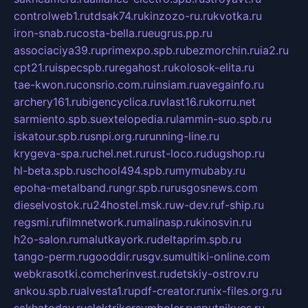
controlweb1.ru
tdsak74.ru
kinzozo-ru.ru
kvotka.ru
iron-snab.ru
costa-bella.ru
eugrus.pp.ru
associaciya39.ru
primexpo.spb.ru
bezmorchin.ru
ia2.ru
cpt21.ru
ispecspb.ru
regahost.ru
kolosok-elita.ru
tae-kwon.ru
consrio.com.ru
insiam.ru
avegainfo.ru
archery161.ru
bigencyclica.ru
vlast16.ru
korru.net
sarmiento.spb.su
extelopedia.ru
lammin-suo.spb.ru
iskatour.spb.ru
snpi.org.ru
running-line.ru
krygeva-spa.ru
chel.net.ru
rust-loco.ru
dugshop.ru
hl-beta.spb.ru
school494.spb.ru
mymubaby.ru
epoha-metalband.ru
ngr.spb.ru
rusgosnews.com
dieselvostok.ru
24hostel.msk.ru
w-dev.ru
f-ship.ru
regsmi.ru
filmnetwork.ru
malinasp.ru
kinosvin.ru
h2o-salon.ru
malutkayork.ru
deltaprim.spb.ru
tango-perm.ru
gooddir.ru
sgv.su
multiki-online.com
webkrasotki.com
cherinvest.ru
detskiy-ostrov.ru
ankou.spb.ru
alvesta1.ru
pdf-creator.ru
nix-files.org.ru