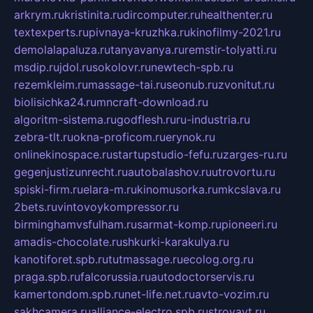
arkrym.ru
kristinita.ru
dircomputer.ru
healthenter.ru
textexperts.ru
pivnaya-kruzhka.ru
kinofilmy-2021.ru
demolalapaluza.ru
tanyavanya.ru
remstir-tolyatti.ru
msdip.ru
jdol.ru
sokolovr.ru
newtech-spb.ru
rezemkleim.ru
massage-tai.ru
seonub.ru
zvonitut.ru
biolisichka24.ru
mncraft-download.ru
algoritm-sistema.ru
godflesh.ru
ru-industria.ru
zebra-tlt.ru
okna-proficom.ru
erynok.ru
onlinekinospace.ru
startupstudio-fefu.ru
zarges-ru.ru
gegenjustizunrecht.ru
autobalashov.ru
utrovortu.ru
spiski-firm.ru
elara-m.ru
kinomusorka.ru
mkcslava.ru
2bets.ru
vintovoykompressor.ru
birminghamvsfulham.ru
sarmat-komp.ru
pioneeri.ru
amadis-chocolate.ru
shkurki-karakulya.ru
kanotiforet.spb.ru
tutmassage.ru
ecolog.org.ru
praga.spb.ru
falcorussia.ru
autodoctorservis.ru
kamertondom.spb.ru
net-life.net.ru
avto-vozim.ru
sakhcamera.ru
alliance-electro.spb.ru
stroyavt.ru