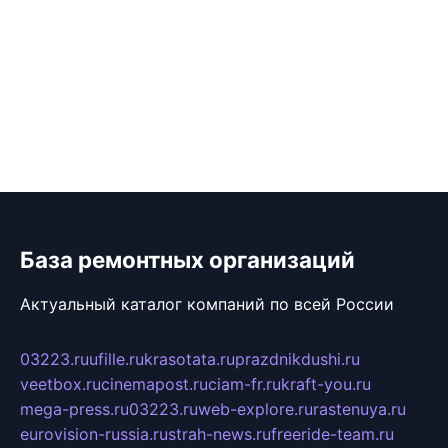
База ремонтных организаций
Актуальный каталог компаний по всей России
03223.ru
ufille.ru
krasotata.ru
prazdnikdushi.ru
veetbox.ru
cinemapost.ru
ciam-fr.ru
kraft-you.ru
mega-press.ru
03223.ru
web-explore.ru
rastenuya.ru
eurovision-russia.ru
strah-news.ru
freeride-team.ru