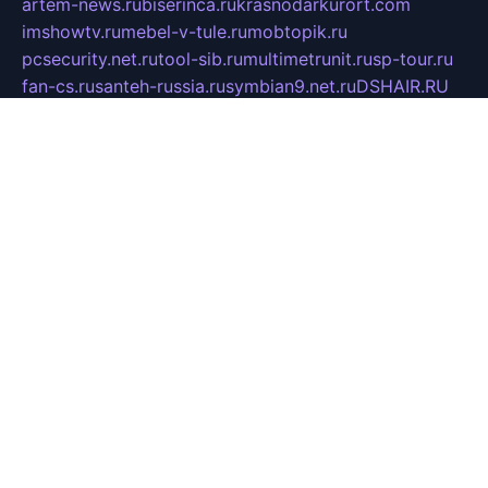
artem-news.ru
biserinca.ru
krasnodarkurort.com
imshowtv.ru
mebel-v-tule.ru
mobtopik.ru
pcsecurity.net.ru
tool-sib.ru
multimetrunit.ru
sp-tour.ru
fan-cs.ru
santeh-russia.ru
symbian9.net.ru
DSHAIR.RU
tmmotors.spb.ru
xjocuricopii.com
musavtomat.msk.ru
obustrojdom.ru
sovetcik.ru
ybaranovskaya.ru
ppknews.ru
cult-alshei.ru
JAPANRUSSIA.RU
proekciyamebel.ru
imper-finans.ru
rim.org.ru
glamourai.ru
brassminus.ru
zabor-pro.ru
ftn.pp.ru
dorogoe58.ru
laimengpacker.ru
kuzova-zapchasti.ru
sageerp.ru
taxodrom.ru
dsrazvitie.ru
hardcity.net.ru
ratinghomegames.ru
topservice25.ru
gubernyan.ru
gtglasslined.ru
ii4.ru
tssport.spb.ru
andorra24.com
blackwallstreet.ru
oboimos.ru
optim-doors.com.ru
ikuch.ru
nycr.org.ru
npa21.ru
vremya-ch.spb.ru
desert000.ru
ivtorgi.ru
ifiori.ru
catalog-statei.ru
dcv.org.ru
spetsmaster174.ru
ipkameryhiseeu.ru
dum26.ru
ruspol.spb.ru
fr-opendp.ru
kam-solnyshko.ru