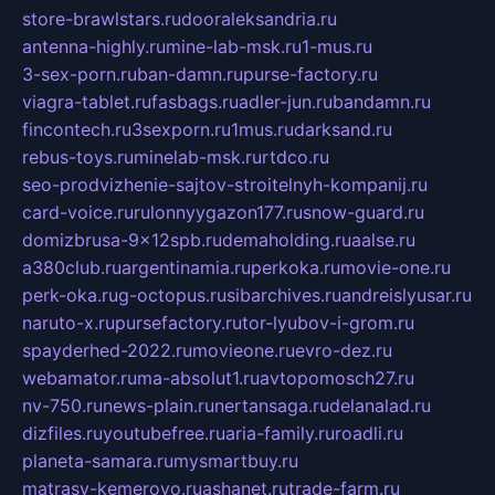
store-brawlstars.ru
dooraleksandria.ru
antenna-highly.ru
mine-lab-msk.ru
1-mus.ru
3-sex-porn.ru
ban-damn.ru
purse-factory.ru
viagra-tablet.ru
fasbags.ru
adler-jun.ru
bandamn.ru
fincontech.ru
3sexporn.ru
1mus.ru
darksand.ru
rebus-toys.ru
minelab-msk.ru
rtdco.ru
seo-prodvizhenie-sajtov-stroitelnyh-kompanij.ru
card-voice.ru
rulonnyygazon177.ru
snow-guard.ru
domizbrusa-9x12spb.ru
demaholding.ru
aalse.ru
a380club.ru
argentinamia.ru
perkoka.ru
movie-one.ru
perk-oka.ru
g-octopus.ru
sibarchives.ru
andreislyusar.ru
naruto-x.ru
pursefactory.ru
tor-lyubov-i-grom.ru
spayderhed-2022.ru
movieone.ru
evro-dez.ru
webamator.ru
ma-absolut1.ru
avtopomosch27.ru
nv-750.ru
news-plain.ru
nertansaga.ru
delanalad.ru
dizfiles.ru
youtubefree.ru
aria-family.ru
roadli.ru
planeta-samara.ru
mysmartbuy.ru
matrasy-kemerovo.ru
ashanet.ru
trade-farm.ru