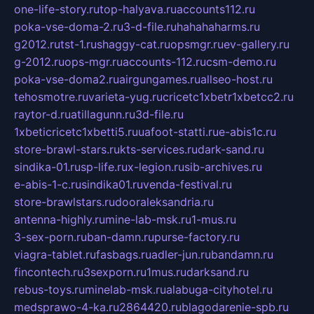
one-life-story.ru
top-halyava.ru
accounts112.ru
poka-vse-doma-2.ru
3-d-file.ru
hahahaharms.ru
g2012.ru
tst-1.ru
shaggy-cat.ru
opsmgr.ru
ev-gallery.ru
g-2012.ru
ops-mgr.ru
accounts-112.ru
csm-demo.ru
poka-vse-doma2.ru
airgungames.ru
allseo-host.ru
tehosmotre.ru
varieta-yug.ru
cricetc1xbetr1xbetcc2.ru
raytor-d.ru
atillagunn.ru
3d-file.ru
1xbeticricetc1xbetti5.ru
uafoot-statti.ru
e-abis1c.ru
store-brawl-stars.ru
kts-services.ru
dark-sand.ru
sindika-01.ru
sp-life.ru
x-legion.ru
sib-archives.ru
e-abis-1-c.ru
sindika01.ru
venda-festival.ru
store-brawlstars.ru
dooraleksandria.ru
antenna-highly.ru
mine-lab-msk.ru
1-mus.ru
3-sex-porn.ru
ban-damn.ru
purse-factory.ru
viagra-tablet.ru
fasbags.ru
adler-jun.ru
bandamn.ru
fincontech.ru
3sexporn.ru
1mus.ru
darksand.ru
rebus-toys.ru
minelab-msk.ru
alabuga-cityhotel.ru
medsprawo-4-ka.ru
2864420.ru
blagodarenie-spb.ru