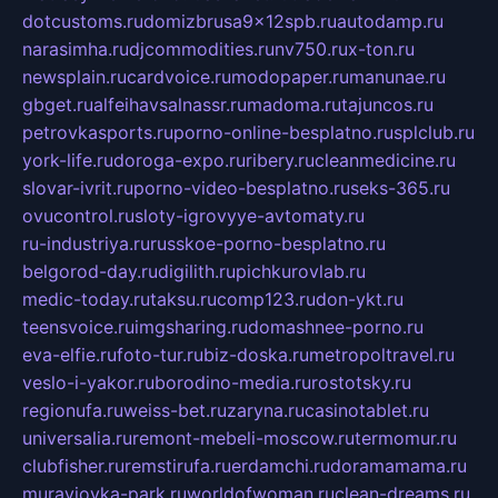
dotcustoms.ru
domizbrusa9x12spb.ru
autodamp.ru
narasimha.ru
djcommodities.ru
nv750.ru
x-ton.ru
newsplain.ru
cardvoice.ru
modopaper.ru
manunae.ru
gbget.ru
alfeihavsalnassr.ru
madoma.ru
tajuncos.ru
petrovkasports.ru
porno-online-besplatno.ru
splclub.ru
york-life.ru
doroga-expo.ru
ribery.ru
cleanmedicine.ru
slovar-ivrit.ru
porno-video-besplatno.ru
seks-365.ru
ovucontrol.ru
sloty-igrovyye-avtomaty.ru
ru-industriya.ru
russkoe-porno-besplatno.ru
belgorod-day.ru
digilith.ru
pichkurovlab.ru
medic-today.ru
taksu.ru
comp123.ru
don-ykt.ru
teensvoice.ru
imgsharing.ru
domashnee-porno.ru
eva-elfie.ru
foto-tur.ru
biz-doska.ru
metropoltravel.ru
veslo-i-yakor.ru
borodino-media.ru
rostotsky.ru
regionufa.ru
weiss-bet.ru
zaryna.ru
casinotablet.ru
universalia.ru
remont-mebeli-moscow.ru
termomur.ru
clubfisher.ru
remstirufa.ru
erdamchi.ru
doramamama.ru
muraviovka-park.ru
worldofwoman.ru
clean-dreams.ru