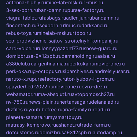
antenna-highly.ru
mine-lab-msk.ru
1-mus.ru
3-sex-porn.ru
ban-damn.ru
purse-factory.ru
viagra-tablet.ru
fasbags.ru
adler-jun.ru
bandamn.ru
fincontech.ru
3sexporn.ru
1mus.ru
darksand.ru
rebus-toys.ru
minelab-msk.ru
rtdco.ru
seo-prodvizhenie-sajtov-stroitelnyh-kompanij.ru
card-voice.ru
rulonnyygazon177.ru
snow-guard.ru
domizbrusa-9x12spb.ru
demaholding.ru
aalse.ru
a380club.ru
argentinamia.ru
perkoka.ru
movie-one.ru
perk-oka.ru
g-octopus.ru
sibarchives.ru
andreislyusar.ru
naruto-x.ru
pursefactory.ru
tor-lyubov-i-grom.ru
spayderhed-2022.ru
movieone.ru
evro-dez.ru
webamator.ru
ma-absolut1.ru
avtopomosch27.ru
nv-750.ru
news-plain.ru
nertansaga.ru
delanalad.ru
dizfiles.ru
youtubefree.ru
aria-family.ru
roadli.ru
planeta-samara.ru
mysmartbuy.ru
matrasy-kemerovo.ru
ashanet.ru
trade-farm.ru
dotcustoms.ru
domizbrusa9x12spb.ru
autodamp.ru