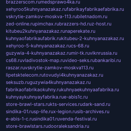
brazzerscom.ru
medsprawo4ka.ru
xehyroo5kuhnyanazakaz.ru
fabrikayfabrikaefabrika.ru
vskrytie-zamkov-moskva-113.ru
biletnadom.ru
zed-online.ru
pimchax.ru
brazzers-hd.ru
z-host.ru
kitubeu2kuhnyanazakaz.ru
naperekate.ru
kuhnyaofabrikaufabrik.ru
kitubeu-2-kuhnyanazakaz.ru
xehyroo-5-kuhnyanazakaz.ru
cs-68.ru
guzywia-4-kuhnyanazakaz.ru
mir-tk.ru
vlknrussia.ru
cs68.ru
vladivostok-map.ru
video-seks.ru
bankaribi.ru
raszar.ru
vskrytie-zamkov-moskva113.ru
lipetsktelecom.ru
tovudyi4kuhnyanazakaz.ru
seksuzb.ru
guzywia4kuhnyanazakaz.ru
fabrikaofabrikaokuhny.ru
kuhnyaekuhnyaafabrika.ru
kuhnyaykuhnyayfabrika.ru
e-abis1c.ru
store-brawl-stars.ru
kts-services.ru
dark-sand.ru
sindika-01.ru
sp-life.ru
x-legion.ru
sib-archives.ru
e-abis-1-c.ru
sindika01.ru
venda-festival.ru
store-brawlstars.ru
dooraleksandria.ru