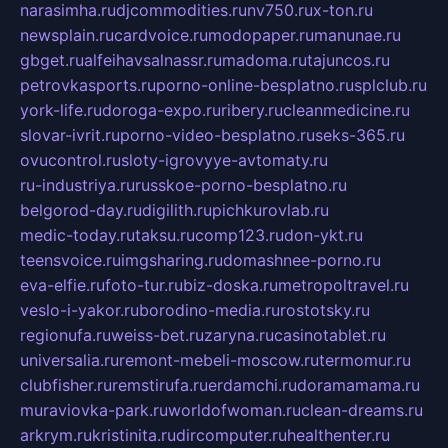
narasimha.ru
djcommodities.ru
nv750.ru
x-ton.ru
newsplain.ru
cardvoice.ru
modopaper.ru
manunae.ru
gbget.ru
alfeihavsalnassr.ru
madoma.ru
tajuncos.ru
petrovkasports.ru
porno-online-besplatno.ru
splclub.ru
york-life.ru
doroga-expo.ru
ribery.ru
cleanmedicine.ru
slovar-ivrit.ru
porno-video-besplatno.ru
seks-365.ru
ovucontrol.ru
sloty-igrovyye-avtomaty.ru
ru-industriya.ru
russkoe-porno-besplatno.ru
belgorod-day.ru
digilith.ru
pichkurovlab.ru
medic-today.ru
taksu.ru
comp123.ru
don-ykt.ru
teensvoice.ru
imgsharing.ru
domashnee-porno.ru
eva-elfie.ru
foto-tur.ru
biz-doska.ru
metropoltravel.ru
veslo-i-yakor.ru
borodino-media.ru
rostotsky.ru
regionufa.ru
weiss-bet.ru
zaryna.ru
casinotablet.ru
universalia.ru
remont-mebeli-moscow.ru
termomur.ru
clubfisher.ru
remstirufa.ru
erdamchi.ru
doramamama.ru
muraviovka-park.ru
worldofwoman.ru
clean-dreams.ru
arkrym.ru
kristinita.ru
dircomputer.ru
healthenter.ru