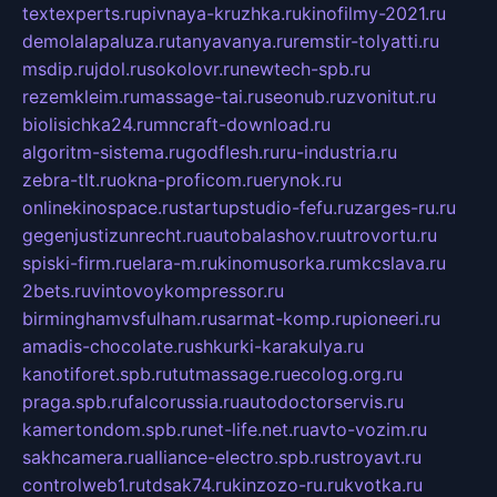
textexperts.ru
pivnaya-kruzhka.ru
kinofilmy-2021.ru
demolalapaluza.ru
tanyavanya.ru
remstir-tolyatti.ru
msdip.ru
jdol.ru
sokolovr.ru
newtech-spb.ru
rezemkleim.ru
massage-tai.ru
seonub.ru
zvonitut.ru
biolisichka24.ru
mncraft-download.ru
algoritm-sistema.ru
godflesh.ru
ru-industria.ru
zebra-tlt.ru
okna-proficom.ru
erynok.ru
onlinekinospace.ru
startupstudio-fefu.ru
zarges-ru.ru
gegenjustizunrecht.ru
autobalashov.ru
utrovortu.ru
spiski-firm.ru
elara-m.ru
kinomusorka.ru
mkcslava.ru
2bets.ru
vintovoykompressor.ru
birminghamvsfulham.ru
sarmat-komp.ru
pioneeri.ru
amadis-chocolate.ru
shkurki-karakulya.ru
kanotiforet.spb.ru
tutmassage.ru
ecolog.org.ru
praga.spb.ru
falcorussia.ru
autodoctorservis.ru
kamertondom.spb.ru
net-life.net.ru
avto-vozim.ru
sakhcamera.ru
alliance-electro.spb.ru
stroyavt.ru
controlweb1.ru
tdsak74.ru
kinzozo-ru.ru
kvotka.ru