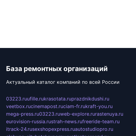
База ремонтных организаций
Актуальный каталог компаний по всей России
03223.ru
ufille.ru
krasotata.ru
prazdnikdushi.ru
veetbox.ru
cinemapost.ru
ciam-fr.ru
kraft-you.ru
mega-press.ru
03223.ru
web-explore.ru
rastenuya.ru
eurovision-russia.ru
strah-news.ru
freeride-team.ru
itrack-24.ru
sexshopexpress.ru
autostudiopro.ru