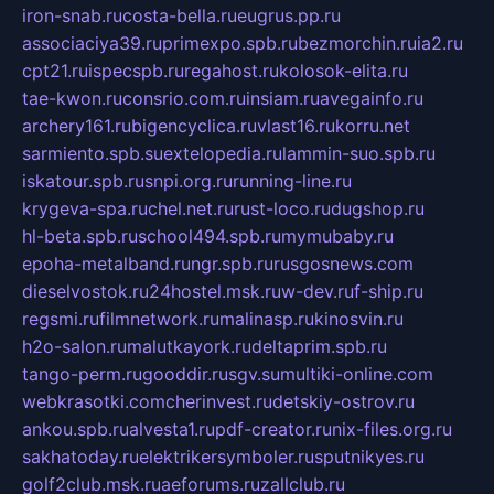
iron-snab.ru
costa-bella.ru
eugrus.pp.ru
associaciya39.ru
primexpo.spb.ru
bezmorchin.ru
ia2.ru
cpt21.ru
ispecspb.ru
regahost.ru
kolosok-elita.ru
tae-kwon.ru
consrio.com.ru
insiam.ru
avegainfo.ru
archery161.ru
bigencyclica.ru
vlast16.ru
korru.net
sarmiento.spb.su
extelopedia.ru
lammin-suo.spb.ru
iskatour.spb.ru
snpi.org.ru
running-line.ru
krygeva-spa.ru
chel.net.ru
rust-loco.ru
dugshop.ru
hl-beta.spb.ru
school494.spb.ru
mymubaby.ru
epoha-metalband.ru
ngr.spb.ru
rusgosnews.com
dieselvostok.ru
24hostel.msk.ru
w-dev.ru
f-ship.ru
regsmi.ru
filmnetwork.ru
malinasp.ru
kinosvin.ru
h2o-salon.ru
malutkayork.ru
deltaprim.spb.ru
tango-perm.ru
gooddir.ru
sgv.su
multiki-online.com
webkrasotki.com
cherinvest.ru
detskiy-ostrov.ru
ankou.spb.ru
alvesta1.ru
pdf-creator.ru
nix-files.org.ru
sakhatoday.ru
elektrikersymboler.ru
sputnikyes.ru
golf2club.msk.ru
aeforums.ru
zallclub.ru