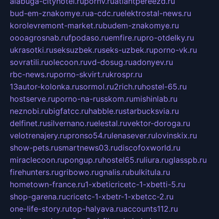
alabuga-cityhotel.ru
pornv.ru
atlantpereezd.ru
bud-em-znakomye.ru
a-cdc.ru
elektrostal-news.ru
korolevremont-market.ru
budem-znakomye.ru
oooagrosnab.ru
fpodaso.ru
emfire.ru
pro-otdelky.ru
ukrasotki.ru
seksuzbek.ru
seks-uzbek.ru
porno-vk.ru
sovratili.ru
olecoon.ru
vd-dosug.ru
adonyev.ru
rbc-news.ru
porno-skvirt.ru
krospr.ru
13autor-kolonka.ru
sormol.ru
2rich.ru
hostel-65.ru
hostserve.ru
porno-na-russkom.ru
mishinlab.ru
neznobi.ru
bigfatcc.ru
habble.ru
starbucksvia.ru
delfinet.ru
silvernano.ru
elestal.ru
vektor-doroga.ru
velotrenajery.ru
pronso54.ru
lenasever.ru
lovinskix.ru
show-pets.ru
smartnews03.ru
discofoxworld.ru
miraclecoon.ru
pongup.ru
hostel65.ru
liura.ru
glasspb.ru
firehunters.ru
gribowo.ru
gnalis.ru
bulkitula.ru
hometown-france.ru
1-xbeticricetc-1-xbetti-5.ru
shop-garena.ru
cricetc-1-xbetr-1-xbetcc-2.ru
one-life-story.ru
top-halyava.ru
accounts112.ru