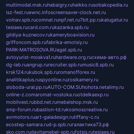
multimodal.msk.ru
habaigry.ru
haikko.ru
sobakopedia.ru
isz-fest.ru
ewnc.info
screensaver-clock.net.ru
volnav.spb.ru
comnat.ru
npf.net.ru
7bit.pp.ru
kalugatur.ru
tesiaes.ru
card.com.ru
kazanka.spb.ru
gildiya-kuznecov.ru
kameryboavision.ru
griffoncom.spb.ru
fabrika-emotsiy.ru
PARK-MATROSOVA.RU
agat.spb.ru
avtoyurist-moskva1.ru
hardware.org.ru
схема-авто.рф
dg-lab.ru
angrup.ru
recruiter.spb.ru
music8.spb.ru
krsk124.ru
kubok.spb.ru
romanofforex.ru
analitikaplus.ru
spyonline.ru
zosikamery.ru
sloboda-ural.pp.ru
AUTO-COM.SU
hohota.net
alimy.ru
online-z.com
aromat-vostoka.ru
otdelkaexp.ru
mobilvest.ru
bbd.net.ru
mebelshop.msk.ru
smp-forum.ru
bastion-td.ru
kosmoscreative.ru
avrmotors.ru
art-galadesign.ru
tiffany-c.ru
ecostep-samara.ru
d-p.spb.ru
галактика73.рф
sko.com.ru
davitamebel-spb.ru
fotsis.ru
tesiaes.ru