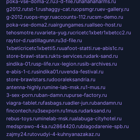
poka-vse-doma-2.ru
3-d-file.ru
hahahaharms.ru
g2012.ru
tst-1.ru
shaggy-cat.ru
opsmgr.ru
ev-gallery.ru
g-2012.ru
ops-mgr.ru
accounts-112.ru
csm-demo.ru
poka-vse-doma2.ru
airgungames.ru
allseo-host.ru
tehosmotre.ru
varieta-yug.ru
cricetc1xbetr1xbetcc2.ru
raytor-d.ru
atillagunn.ru
3d-file.ru
1xbeticricetc1xbetti5.ru
uafoot-statti.ru
e-abis1c.ru
store-brawl-stars.ru
kts-services.ru
dark-sand.ru
sindika-01.ru
sp-life.ru
x-legion.ru
sib-archives.ru
e-abis-1-c.ru
sindika01.ru
venda-festival.ru
store-brawlstars.ru
dooraleksandria.ru
antenna-highly.ru
mine-lab-msk.ru
1-mus.ru
3-sex-porn.ru
ban-damn.ru
purse-factory.ru
viagra-tablet.ru
fasbags.ru
adler-jun.ru
bandamn.ru
fincontech.ru
3sexporn.ru
1mus.ru
darksand.ru
rebus-toys.ru
minelab-msk.ru
alabuga-cityhotel.ru
medsprawo-4-ka.ru
2864420.ru
blagodarenie-spb.ru
zajmy24.ru
tovudyi-4-kuhnyanazakaz.ru