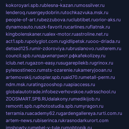
kokoroyari.spb.ru
blesna-kazan.ru
mossilver.ru
lenderoq.ru
sergeydobrin.ru
tochkazvuka.msk.ru
people-of-art.ru
bezzubova.ru
clubtibet.ru
orior-aks.ru
dynamoauto.ru
szk-favorit.ru
carlines.ru
flatnsk.ru
kingbolenskaner.ru
alex-motor.ru
astroline.net.ru
act1.spb.ru
polyglot.com.ru
gidlipetsk.ru
ooo-driada.ru
detsad125.ru
mir-zdoroviya.ru
bruslanovo.ru
siterem.ru
council.spb.ru
лодкипатриот.рф
kafekolizey.ru
iclub.net.ru
gazon-easy.ru
sugarepilekb.ru
grinox.ru
pylesostineco.ru
msts-ozarenie.ru
kameryjooan.ru
artemovskij.ru
dopler.spb.ru
aid70.ru
metall-perm.ru
ndm.msk.ru
ratingzooshop.ru
apiaccess.ru
globalautotrade.info
bezverhovskoe.ru
drsschool.ru
ZOOSMART.SPB.RU
dalakony.ru
medikijob.ru
remontt.spb.ru
photostudia.spb.ru
myragon.ru
terramia.ru
academy62.ru
gardengallereya.ru
rti.com.ru
artem-news.ru
biserinca.ru
krasnodarkurort.com
imshowtv.ru
mebel-v-tule.ru
mobtopik.ru