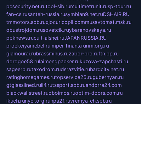
pcsecurity.net.ru
tool-sib.ru
multimetrunit.ru
sp-tour.ru
fan-cs.ru
santeh-russia.ru
symbian9.net.ru
DSHAIR.RU
tmmotors.spb.ru
xjocuricopii.com
musavtomat.msk.ru
obustrojdom.ru
sovetcik.ru
ybaranovskaya.ru
ppknews.ru
cult-alshei.ru
JAPANRUSSIA.RU
proekciyamebel.ru
imper-finans.ru
rim.org.ru
glamourai.ru
brassminus.ru
zabor-pro.ru
ftn.pp.ru
dorogoe58.ru
laimengpacker.ru
kuzova-zapchasti.ru
sageerp.ru
taxodrom.ru
dsrazvitie.ru
hardcity.net.ru
ratinghomegames.ru
topservice25.ru
gubernyan.ru
gtglasslined.ru
ii4.ru
tssport.spb.ru
andorra24.com
blackwallstreet.ru
oboimos.ru
optim-doors.com.ru
ikuch.ru
nycr.org.ru
npa21.ru
vremya-ch.spb.ru
desert000.ru
ivtorgi.ru
ifiori.ru
catalog-statei.ru
dcv.org.ru
spetsmaster174.ru
ipkameryhiseeu.ru
dum26.ru
ruspol.spb.ru
fr-opendp.ru
kam-solnyshko.ru
cheyenne-arapaho.ru
sevzapmetal.spb.ru
ted-lapidus.spb.ru
parasite-eliminator.ru