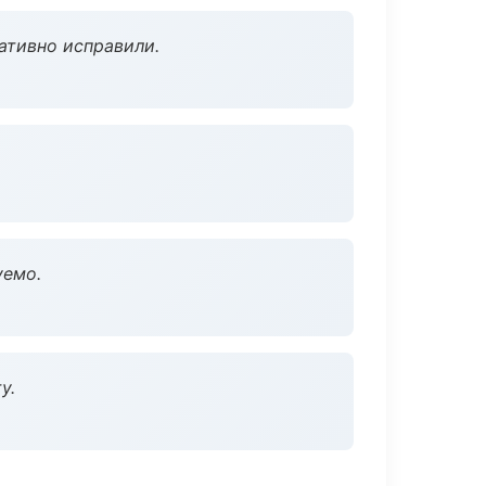
ативно исправили.
уемо.
у.