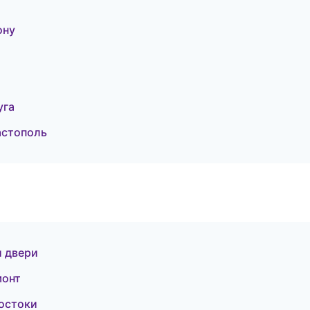
ону
уга
астополь
и двери
монт
достоки