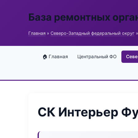
База ремонтных орга
Главная
»
Северо-Западный федеральный округ
»
🏠 Главная
Центральный ФО
Севе
СК Интерьер Ф