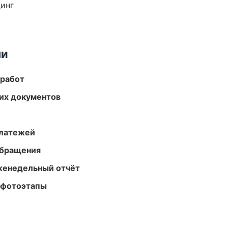
динг
ми
 работ
их документов
платежей
обращения
женедельный отчёт
 фотоэтапы