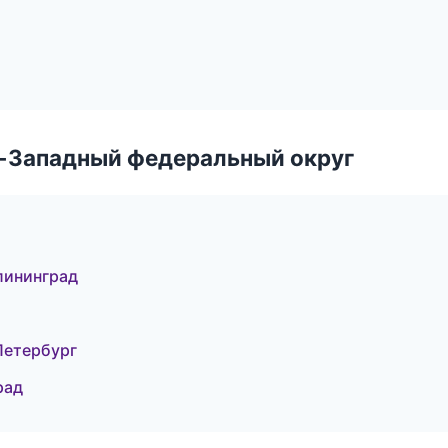
о-Западный федеральный округ
лининград
Петербург
рад