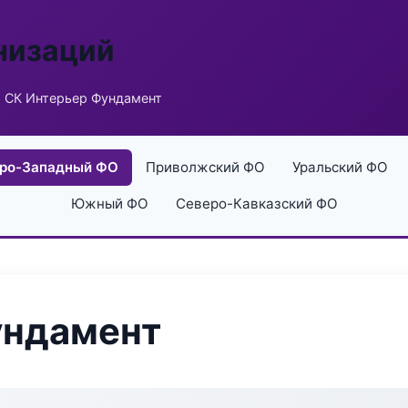
низаций
 СК Интерьер Фундамент
ро-Западный ФО
Приволжский ФО
Уральский ФО
Южный ФО
Северо-Кавказский ФО
ундамент