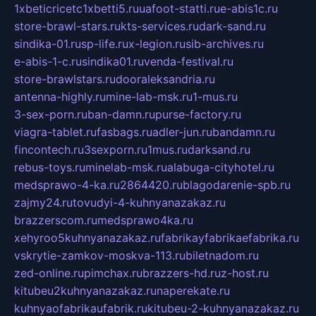
1xbeticricetc1xbetti5.ru
uafoot-statti.ru
e-abis1c.ru
store-brawl-stars.ru
kts-services.ru
dark-sand.ru
sindika-01.ru
sp-life.ru
x-legion.ru
sib-archives.ru
e-abis-1-c.ru
sindika01.ru
venda-festival.ru
store-brawlstars.ru
dooraleksandria.ru
antenna-highly.ru
mine-lab-msk.ru
1-mus.ru
3-sex-porn.ru
ban-damn.ru
purse-factory.ru
viagra-tablet.ru
fasbags.ru
adler-jun.ru
bandamn.ru
fincontech.ru
3sexporn.ru
1mus.ru
darksand.ru
rebus-toys.ru
minelab-msk.ru
alabuga-cityhotel.ru
medsprawo-4-ka.ru
2864420.ru
blagodarenie-spb.ru
zajmy24.ru
tovudyi-4-kuhnyanazakaz.ru
brazzerscom.ru
medsprawo4ka.ru
xehyroo5kuhnyanazakaz.ru
fabrikayfabrikaefabrika.ru
vskrytie-zamkov-moskva-113.ru
biletnadom.ru
zed-online.ru
pimchax.ru
brazzers-hd.ru
z-host.ru
kitubeu2kuhnyanazakaz.ru
naperekate.ru
kuhnyaofabrikaufabrik.ru
kitubeu-2-kuhnyanazakaz.ru