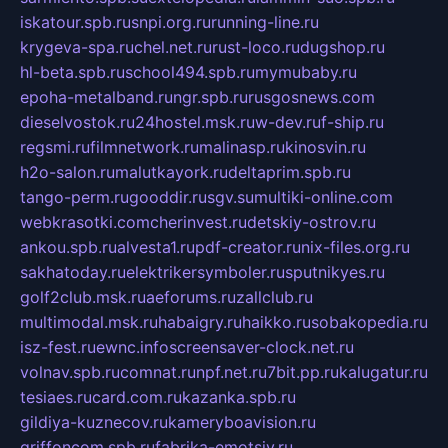
iskatour.spb.ru
snpi.org.ru
running-line.ru
krygeva-spa.ru
chel.net.ru
rust-loco.ru
dugshop.ru
hl-beta.spb.ru
school494.spb.ru
mymubaby.ru
epoha-metalband.ru
ngr.spb.ru
rusgosnews.com
dieselvostok.ru
24hostel.msk.ru
w-dev.ru
f-ship.ru
regsmi.ru
filmnetwork.ru
malinasp.ru
kinosvin.ru
h2o-salon.ru
malutkayork.ru
deltaprim.spb.ru
tango-perm.ru
gooddir.ru
sgv.su
multiki-online.com
webkrasotki.com
cherinvest.ru
detskiy-ostrov.ru
ankou.spb.ru
alvesta1.ru
pdf-creator.ru
nix-files.org.ru
sakhatoday.ru
elektrikersymboler.ru
sputnikyes.ru
golf2club.msk.ru
aeforums.ru
zallclub.ru
multimodal.msk.ru
habaigry.ru
haikko.ru
sobakopedia.ru
isz-fest.ru
ewnc.info
screensaver-clock.net.ru
volnav.spb.ru
comnat.ru
npf.net.ru
7bit.pp.ru
kalugatur.ru
tesiaes.ru
card.com.ru
kazanka.spb.ru
gildiya-kuznecov.ru
kameryboavision.ru
griffoncom.spb.ru
fabrika-emotsiy.ru