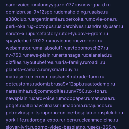
card-voice.ru
rulonnyygazon177.ru
snow-guard.ru
domizbrusa-9x12spb.ru
demaholding.ru
aalse.ru
a380club.ru
argentinamia.ru
perkoka.ru
movie-one.ru
perk-oka.ru
g-octopus.ru
sibarchives.ru
andreislyusar.ru
naruto-x.ru
pursefactory.ru
tor-lyubov-i-grom.ru
spayderhed-2022.ru
movieone.ru
evro-dez.ru
webamator.ru
ma-absolut1.ru
avtopomosch27.ru
nv-750.ru
news-plain.ru
nertansaga.ru
delanalad.ru
dizfiles.ru
youtubefree.ru
aria-family.ru
roadli.ru
planeta-samara.ru
mysmartbuy.ru
matrasy-kemerovo.ru
ashanet.ru
trade-farm.ru
dotcustoms.ru
domizbrusa9x12spb.ru
autodamp.ru
narasimha.ru
djcommodities.ru
nv750.ru
x-ton.ru
newsplain.ru
cardvoice.ru
modopaper.ru
manunae.ru
gbget.ru
alfeihavsalnassr.ru
madoma.ru
tajuncos.ru
petrovkasports.ru
porno-online-besplatno.ru
splclub.ru
york-life.ru
doroga-expo.ru
ribery.ru
cleanmedicine.ru
slovar-ivrit.ru
porno-video-besplatno.ru
seks-365.ru