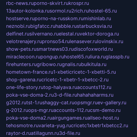
rbc-news.ru
porno-skvirt.ru
krospr.ru
13autor-kolonka.ru
sormol.ru
2rich.ru
hostel-65.ru
hostserve.ru
porno-na-russkom.ru
mishinlab.ru
neznobi.ru
bigfatcc.ru
habble.ru
starbucksvia.ru
delfinet.ru
silvernano.ru
elestal.ru
vektor-doroga.ru
velotrenajery.ru
pronso54.ru
lenasever.ru
lovinskix.ru
show-pets.ru
smartnews03.ru
discofoxworld.ru
miraclecoon.ru
pongup.ru
hostel65.ru
liura.ru
glasspb.ru
firehunters.ru
gribowo.ru
gnalis.ru
bulkitula.ru
hometown-france.ru
1-xbeticricetc-1-xbetti-5.ru
shop-garena.ru
cricetc-1-xbetr-1-xbetcc-2.ru
one-life-story.ru
top-halyava.ru
accounts112.ru
poka-vse-doma-2.ru
3-d-file.ru
hahahaharms.ru
g2012.ru
tst-1.ru
shaggy-cat.ru
opsmgr.ru
ev-gallery.ru
g-2012.ru
ops-mgr.ru
accounts-112.ru
csm-demo.ru
poka-vse-doma2.ru
airgungames.ru
allseo-host.ru
tehosmotre.ru
varieta-yug.ru
cricetc1xbetr1xbetcc2.ru
raytor-d.ru
atillagunn.ru
3d-file.ru