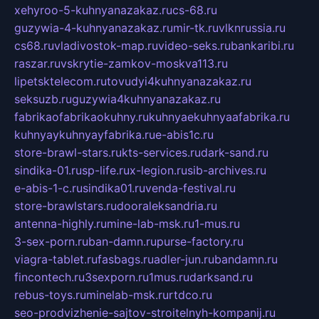
xehyroo-5-kuhnyanazakaz.ru
cs-68.ru
guzywia-4-kuhnyanazakaz.ru
mir-tk.ru
vlknrussia.ru
cs68.ru
vladivostok-map.ru
video-seks.ru
bankaribi.ru
raszar.ru
vskrytie-zamkov-moskva113.ru
lipetsktelecom.ru
tovudyi4kuhnyanazakaz.ru
seksuzb.ru
guzywia4kuhnyanazakaz.ru
fabrikaofabrikaokuhny.ru
kuhnyaekuhnyaafabrika.ru
kuhnyaykuhnyayfabrika.ru
e-abis1c.ru
store-brawl-stars.ru
kts-services.ru
dark-sand.ru
sindika-01.ru
sp-life.ru
x-legion.ru
sib-archives.ru
e-abis-1-c.ru
sindika01.ru
venda-festival.ru
store-brawlstars.ru
dooraleksandria.ru
antenna-highly.ru
mine-lab-msk.ru
1-mus.ru
3-sex-porn.ru
ban-damn.ru
purse-factory.ru
viagra-tablet.ru
fasbags.ru
adler-jun.ru
bandamn.ru
fincontech.ru
3sexporn.ru
1mus.ru
darksand.ru
rebus-toys.ru
minelab-msk.ru
rtdco.ru
seo-prodvizhenie-sajtov-stroitelnyh-kompanij.ru