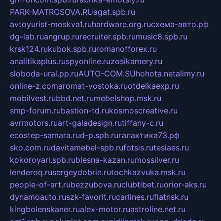
PARK-MATROSOVA.RU
agat.spb.ru
avtoyurist-moskva1.ru
hardware.org.ru
схема-авто.рф
dg-lab.ru
angrup.ru
recruiter.spb.ru
music8.spb.ru
krsk124.ru
kubok.spb.ru
romanofforex.ru
analitikaplus.ru
spyonline.ru
zosikamery.ru
sloboda-ural.pp.ru
AUTO-COM.SU
hohota.net
alimy.ru
online-z.com
aromat-vostoka.ru
otdelkaexp.ru
mobilvest.ru
bbd.net.ru
mebelshop.msk.ru
smp-forum.ru
bastion-td.ru
kosmoscreative.ru
avrmotors.ru
art-galadesign.ru
tiffany-c.ru
ecostep-samara.ru
d-p.spb.ru
галактика73.рф
sko.com.ru
davitamebel-spb.ru
fotsis.ru
tesiaes.ru
kokoroyari.spb.ru
blesna-kazan.ru
mossilver.ru
lenderoq.ru
sergeydobrin.ru
tochkazvuka.msk.ru
people-of-art.ru
bezzubova.ru
clubtibet.ru
orior-aks.ru
dynamoauto.ru
szk-favorit.ru
carlines.ru
flatnsk.ru
kingbolenskaner.ru
alex-motor.ru
astroline.net.ru