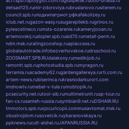
act1.spb.ru
polyglot.com.ru
gidlipetsk.ru
ooo-driada.ru
detsad125.ru
mir-zdoroviya.ru
bruslanovo.ru
siterem.ru
council.spb.ru
лодкипатриот.рф
kafekolizey.ru
iclub.net.ru
gazon-easy.ru
sugarepilekb.ru
grinox.ru
pylesostineco.ru
msts-ozarenie.ru
kameryjooan.ru
artemovskij.ru
dopler.spb.ru
aid70.ru
metall-perm.ru
ndm.msk.ru
ratingzooshop.ru
apiaccess.ru
globalautotrade.info
bezverhovskoe.ru
drsschool.ru
ZOOSMART.SPB.RU
dalakony.ru
medikijob.ru
remontt.spb.ru
photostudia.spb.ru
myragon.ru
terramia.ru
academy62.ru
gardengallereya.ru
rti.com.ru
artem-news.ru
biserinca.ru
krasnodarkurort.com
imshowtv.ru
mebel-v-tule.ru
mobtopik.ru
pcsecurity.net.ru
tool-sib.ru
multimetrunit.ru
sp-tour.ru
fan-cs.ru
santeh-russia.ru
symbian9.net.ru
DSHAIR.RU
tmmotors.spb.ru
xjocuricopii.com
musavtomat.msk.ru
obustrojdom.ru
sovetcik.ru
ybaranovskaya.ru
ppknews.ru
cult-alshei.ru
JAPANRUSSIA.RU