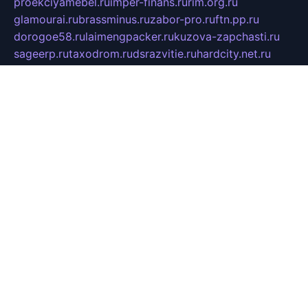
proekciyamebel.ru
imper-finans.ru
rim.org.ru
glamourai.ru
brassminus.ru
zabor-pro.ru
ftn.pp.ru
dorogoe58.ru
laimengpacker.ru
kuzova-zapchasti.ru
sageerp.ru
taxodrom.ru
dsrazvitie.ru
hardcity.net.ru
ratinghomegames.ru
topservice25.ru
gubernyan.ru
gtglasslined.ru
ii4.ru
tssport.spb.ru
andorra24.com
blackwallstreet.ru
oboimos.ru
optim-doors.com.ru
ikuch.ru
nycr.org.ru
npa21.ru
vremya-ch.spb.ru
desert000.ru
ivtorgi.ru
ifiori.ru
catalog-statei.ru
dcv.org.ru
spetsmaster174.ru
ipkameryhiseeu.ru
dum26.ru
ruspol.spb.ru
fr-opendp.ru
kam-solnyshko.ru
cheyenne-arapaho.ru
sevzapmetal.spb.ru
ted-lapidus.spb.ru
parasite-eliminator.ru
sigma-complete.ru
modernworld.ru
dama-moda.ru
eholot-group.ru
sk-nvkz.ru
DRONGOLD.RU
democratia2.ru
i-farmer.ru
mass-sport.org
jablonex.spb.ru
bookmess.ru
linkword.ru
refineua.com.ru
cs-spec.net.ru
altay-mebel.ru