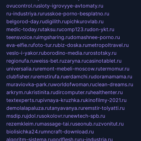
ovucontrol.ru
sloty-igrovyye-avtomaty.ru
ru-industriya.ru
russkoe-porno-besplatno.ru
belgorod-day.ru
digilith.ru
pichkurovlab.ru
medic-today.ru
taksu.ru
comp123.ru
don-ykt.ru
teensvoice.ru
imgsharing.ru
domashnee-porno.ru
eva-elfie.ru
foto-tur.ru
biz-doska.ru
metropoltravel.ru
veslo-i-yakor.ru
borodino-media.ru
rostotsky.ru
regionufa.ru
weiss-bet.ru
zaryna.ru
casinotablet.ru
universalia.ru
remont-mebeli-moscow.ru
termomur.ru
clubfisher.ru
remstirufa.ru
erdamchi.ru
doramamama.ru
muraviovka-park.ru
worldofwoman.ru
clean-dreams.ru
arkrym.ru
kristinita.ru
dircomputer.ru
healthenter.ru
textexperts.ru
pivnaya-kruzhka.ru
kinofilmy-2021.ru
demolalapaluza.ru
tanyavanya.ru
remstir-tolyatti.ru
msdip.ru
jdol.ru
sokolovr.ru
newtech-spb.ru
rezemkleim.ru
massage-tai.ru
seonub.ru
zvonitut.ru
biolisichka24.ru
mncraft-download.ru
algoritm-sistema.ru
godflesh.ru
ru-industria.ru