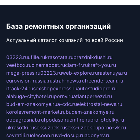
База ремонтных организаций
Актуальный каталог компаний по всей России
03223.ru
ufille.ru
krasotata.ru
prazdnikdushi.ru
veetbox.ru
cinemapost.ru
ciam-fr.ru
kraft-you.ru
mega-press.ru
03223.ru
web-explore.ru
rastenuya.ru
eurovision-russia.ru
strah-news.ru
freeride-team.ru
itrack-24.ru
sexshopexpress.ru
autostudiopro.ru
alabuga-cityhotel.ru
pornv.ru
atlantpereezd.ru
bud-em-znakomye.ru
a-cdc.ru
elektrostal-news.ru
korolevremont-market.ru
budem-znakomye.ru
oooagrosnab.ru
fpodaso.ru
emfire.ru
pro-otdelky.ru
ukrasotki.ru
seksuzbek.ru
seks-uzbek.ru
porno-vk.ru
sovratili.ru
olecoon.ru
vd-dosug.ru
adonyev.ru