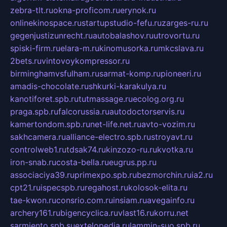
zebra-tlt.ru
okna-proficom.ru
erynok.ru
onlinekinospace.ru
startupstudio-fefu.ru
zarges-ru.ru
gegenjustizunrecht.ru
autobalashov.ru
utrovortu.ru
spiski-firm.ru
elara-m.ru
kinomusorka.ru
mkcslava.ru
2bets.ru
vintovoykompressor.ru
birminghamvsfulham.ru
sarmat-komp.ru
pioneeri.ru
amadis-chocolate.ru
shkurki-karakulya.ru
kanotiforet.spb.ru
tutmassage.ru
ecolog.org.ru
praga.spb.ru
falcorussia.ru
autodoctorservis.ru
kamertondom.spb.ru
net-life.net.ru
avto-vozim.ru
sakhcamera.ru
alliance-electro.spb.ru
stroyavt.ru
controlweb1.ru
tdsak74.ru
kinzozo-ru.ru
kvotka.ru
iron-snab.ru
costa-bella.ru
eugrus.pp.ru
associaciya39.ru
primexpo.spb.ru
bezmorchin.ru
ia2.ru
cpt21.ru
ispecspb.ru
regahost.ru
kolosok-elita.ru
tae-kwon.ru
consrio.com.ru
insiam.ru
avegainfo.ru
archery161.ru
bigencyclica.ru
vlast16.ru
korru.net
sarmiento.spb.su
extelopedia.ru
lammin-suo.spb.ru