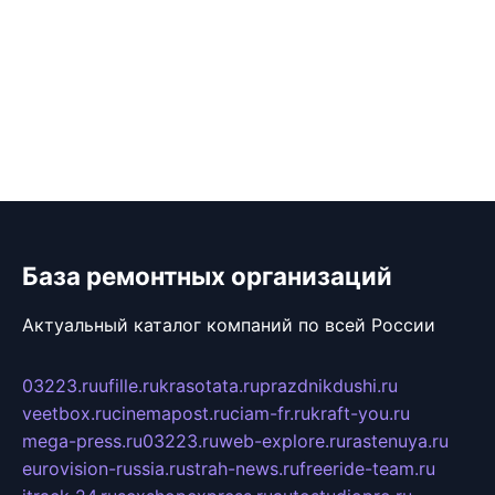
База ремонтных организаций
Актуальный каталог компаний по всей России
03223.ru
ufille.ru
krasotata.ru
prazdnikdushi.ru
veetbox.ru
cinemapost.ru
ciam-fr.ru
kraft-you.ru
mega-press.ru
03223.ru
web-explore.ru
rastenuya.ru
eurovision-russia.ru
strah-news.ru
freeride-team.ru