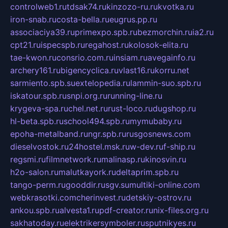
controlweb1.ru
tdsak74.ru
kinzozo-ru.ru
kvotka.ru
iron-snab.ru
costa-bella.ru
eugrus.pp.ru
associaciya39.ru
primexpo.spb.ru
bezmorchin.ru
ia2.ru
cpt21.ru
ispecspb.ru
regahost.ru
kolosok-elita.ru
tae-kwon.ru
consrio.com.ru
insiam.ru
avegainfo.ru
archery161.ru
bigencyclica.ru
vlast16.ru
korru.net
sarmiento.spb.su
extelopedia.ru
lammin-suo.spb.ru
iskatour.spb.ru
snpi.org.ru
running-line.ru
krygeva-spa.ru
chel.net.ru
rust-loco.ru
dugshop.ru
hl-beta.spb.ru
school494.spb.ru
mymubaby.ru
epoha-metalband.ru
ngr.spb.ru
rusgosnews.com
dieselvostok.ru
24hostel.msk.ru
w-dev.ru
f-ship.ru
regsmi.ru
filmnetwork.ru
malinasp.ru
kinosvin.ru
h2o-salon.ru
malutkayork.ru
deltaprim.spb.ru
tango-perm.ru
gooddir.ru
sgv.su
multiki-online.com
webkrasotki.com
cherinvest.ru
detskiy-ostrov.ru
ankou.spb.ru
alvesta1.ru
pdf-creator.ru
nix-files.org.ru
sakhatoday.ru
elektrikersymboler.ru
sputnikyes.ru