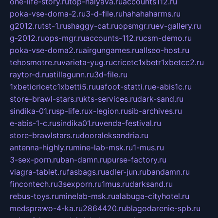
one-life-story.ru
top-halyava.ru
accounts112.ru
poka-vse-doma-2.ru
3-d-file.ru
hahahaharms.ru
g2012.ru
tst-1.ru
shaggy-cat.ru
opsmgr.ru
ev-gallery.ru
g-2012.ru
ops-mgr.ru
accounts-112.ru
csm-demo.ru
poka-vse-doma2.ru
airgungames.ru
allseo-host.ru
tehosmotre.ru
varieta-yug.ru
cricetc1xbetr1xbetcc2.ru
raytor-d.ru
atillagunn.ru
3d-file.ru
1xbeticricetc1xbetti5.ru
uafoot-statti.ru
e-abis1c.ru
store-brawl-stars.ru
kts-services.ru
dark-sand.ru
sindika-01.ru
sp-life.ru
x-legion.ru
sib-archives.ru
e-abis-1-c.ru
sindika01.ru
venda-festival.ru
store-brawlstars.ru
dooraleksandria.ru
antenna-highly.ru
mine-lab-msk.ru
1-mus.ru
3-sex-porn.ru
ban-damn.ru
purse-factory.ru
viagra-tablet.ru
fasbags.ru
adler-jun.ru
bandamn.ru
fincontech.ru
3sexporn.ru
1mus.ru
darksand.ru
rebus-toys.ru
minelab-msk.ru
alabuga-cityhotel.ru
medsprawo-4-ka.ru
2864420.ru
blagodarenie-spb.ru