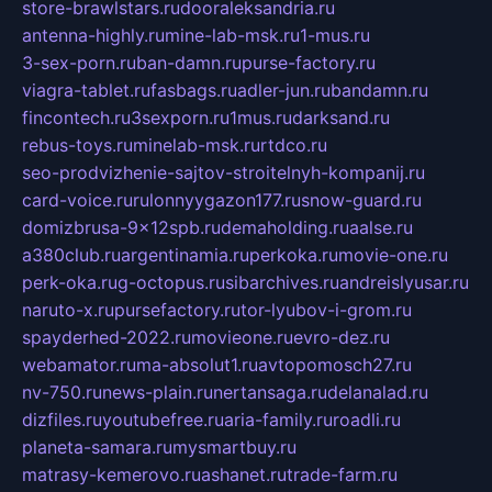
store-brawlstars.ru
dooraleksandria.ru
antenna-highly.ru
mine-lab-msk.ru
1-mus.ru
3-sex-porn.ru
ban-damn.ru
purse-factory.ru
viagra-tablet.ru
fasbags.ru
adler-jun.ru
bandamn.ru
fincontech.ru
3sexporn.ru
1mus.ru
darksand.ru
rebus-toys.ru
minelab-msk.ru
rtdco.ru
seo-prodvizhenie-sajtov-stroitelnyh-kompanij.ru
card-voice.ru
rulonnyygazon177.ru
snow-guard.ru
domizbrusa-9x12spb.ru
demaholding.ru
aalse.ru
a380club.ru
argentinamia.ru
perkoka.ru
movie-one.ru
perk-oka.ru
g-octopus.ru
sibarchives.ru
andreislyusar.ru
naruto-x.ru
pursefactory.ru
tor-lyubov-i-grom.ru
spayderhed-2022.ru
movieone.ru
evro-dez.ru
webamator.ru
ma-absolut1.ru
avtopomosch27.ru
nv-750.ru
news-plain.ru
nertansaga.ru
delanalad.ru
dizfiles.ru
youtubefree.ru
aria-family.ru
roadli.ru
planeta-samara.ru
mysmartbuy.ru
matrasy-kemerovo.ru
ashanet.ru
trade-farm.ru