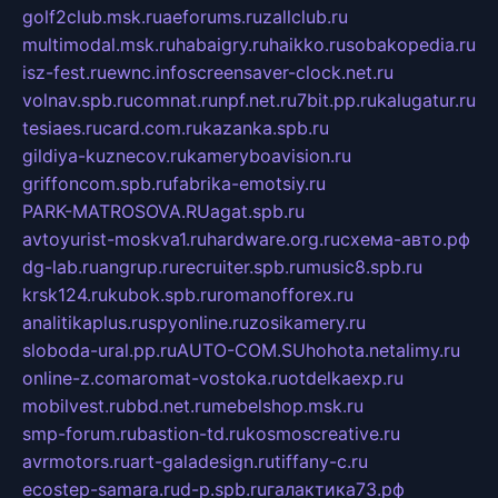
golf2club.msk.ru
aeforums.ru
zallclub.ru
multimodal.msk.ru
habaigry.ru
haikko.ru
sobakopedia.ru
isz-fest.ru
ewnc.info
screensaver-clock.net.ru
volnav.spb.ru
comnat.ru
npf.net.ru
7bit.pp.ru
kalugatur.ru
tesiaes.ru
card.com.ru
kazanka.spb.ru
gildiya-kuznecov.ru
kameryboavision.ru
griffoncom.spb.ru
fabrika-emotsiy.ru
PARK-MATROSOVA.RU
agat.spb.ru
avtoyurist-moskva1.ru
hardware.org.ru
схема-авто.рф
dg-lab.ru
angrup.ru
recruiter.spb.ru
music8.spb.ru
krsk124.ru
kubok.spb.ru
romanofforex.ru
analitikaplus.ru
spyonline.ru
zosikamery.ru
sloboda-ural.pp.ru
AUTO-COM.SU
hohota.net
alimy.ru
online-z.com
aromat-vostoka.ru
otdelkaexp.ru
mobilvest.ru
bbd.net.ru
mebelshop.msk.ru
smp-forum.ru
bastion-td.ru
kosmoscreative.ru
avrmotors.ru
art-galadesign.ru
tiffany-c.ru
ecostep-samara.ru
d-p.spb.ru
галактика73.рф