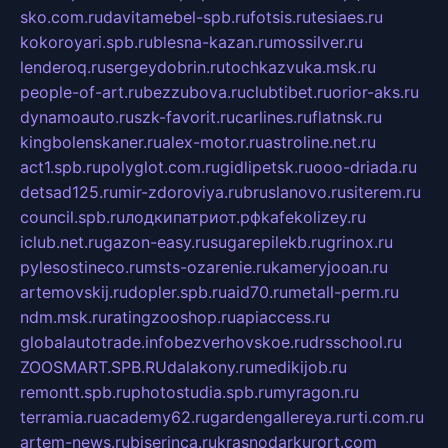
sko.com.ru
davitamebel-spb.ru
fotsis.ru
tesiaes.ru
kokoroyari.spb.ru
blesna-kazan.ru
mossilver.ru
lenderoq.ru
sergeydobrin.ru
tochkazvuka.msk.ru
people-of-art.ru
bezzubova.ru
clubtibet.ru
orior-aks.ru
dynamoauto.ru
szk-favorit.ru
carlines.ru
flatnsk.ru
kingbolenskaner.ru
alex-motor.ru
astroline.net.ru
act1.spb.ru
polyglot.com.ru
gidlipetsk.ru
ooo-driada.ru
detsad125.ru
mir-zdoroviya.ru
bruslanovo.ru
siterem.ru
council.spb.ru
лодкипатриот.рф
kafekolizey.ru
iclub.net.ru
gazon-easy.ru
sugarepilekb.ru
grinox.ru
pylesostineco.ru
msts-ozarenie.ru
kameryjooan.ru
artemovskij.ru
dopler.spb.ru
aid70.ru
metall-perm.ru
ndm.msk.ru
ratingzooshop.ru
apiaccess.ru
globalautotrade.info
bezverhovskoe.ru
drsschool.ru
ZOOSMART.SPB.RU
dalakony.ru
medikijob.ru
remontt.spb.ru
photostudia.spb.ru
myragon.ru
terramia.ru
academy62.ru
gardengallereya.ru
rti.com.ru
artem-news.ru
biserinca.ru
krasnodarkurort.com