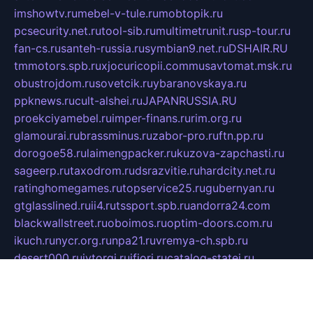
imshowtv.ru
mebel-v-tule.ru
mobtopik.ru
pcsecurity.net.ru
tool-sib.ru
multimetrunit.ru
sp-tour.ru
fan-cs.ru
santeh-russia.ru
symbian9.net.ru
DSHAIR.RU
tmmotors.spb.ru
xjocuricopii.com
musavtomat.msk.ru
obustrojdom.ru
sovetcik.ru
ybaranovskaya.ru
ppknews.ru
cult-alshei.ru
JAPANRUSSIA.RU
proekciyamebel.ru
imper-finans.ru
rim.org.ru
glamourai.ru
brassminus.ru
zabor-pro.ru
ftn.pp.ru
dorogoe58.ru
laimengpacker.ru
kuzova-zapchasti.ru
sageerp.ru
taxodrom.ru
dsrazvitie.ru
hardcity.net.ru
ratinghomegames.ru
topservice25.ru
gubernyan.ru
gtglasslined.ru
ii4.ru
tssport.spb.ru
andorra24.com
blackwallstreet.ru
oboimos.ru
optim-doors.com.ru
ikuch.ru
nycr.org.ru
npa21.ru
vremya-ch.spb.ru
desert000.ru
ivtorgi.ru
ifiori.ru
catalog-statei.ru
dcv.org.ru
spetsmaster174.ru
ipkameryhiseeu.ru
dum26.ru
ruspol.spb.ru
fr-opendp.ru
kam-solnyshko.ru
cheyenne-arapaho.ru
sevzapmetal.spb.ru