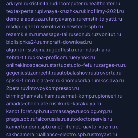
arkrym.ru
kristinita.ru
dircomputer.ru
healthenter.ru
textexperts.ru
pivnaya-kruzhka.ru
kinofilmy-2021.ru
demolalapaluza.ru
tanyavanya.ru
remstir-tolyatti.ru
msdip.ru
jdol.ru
sokolovr.ru
newtech-spb.ru
rezemkleim.ru
massage-tai.ru
seonub.ru
zvonitut.ru
biolisichka24.ru
mncraft-download.ru
algoritm-sistema.ru
godflesh.ru
ru-industria.ru
zebra-tlt.ru
okna-proficom.ru
erynok.ru
onlinekinospace.ru
startupstudio-fefu.ru
zarges-ru.ru
gegenjustizunrecht.ru
autobalashov.ru
utrovortu.ru
spiski-firm.ru
elara-m.ru
kinomusorka.ru
mkcslava.ru
2bets.ru
vintovoykompressor.ru
birminghamvsfulham.ru
sarmat-komp.ru
pioneeri.ru
amadis-chocolate.ru
shkurki-karakulya.ru
kanotiforet.spb.ru
tutmassage.ru
ecolog.org.ru
praga.spb.ru
falcorussia.ru
autodoctorservis.ru
kamertondom.spb.ru
net-life.net.ru
avto-vozim.ru
sakhcamera.ru
alliance-electro.spb.ru
stroyavt.ru