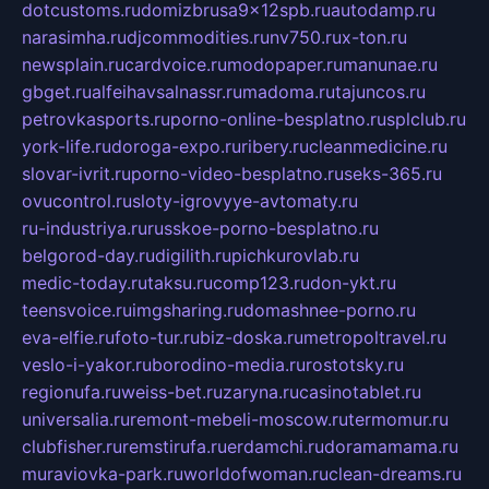
dotcustoms.ru
domizbrusa9x12spb.ru
autodamp.ru
narasimha.ru
djcommodities.ru
nv750.ru
x-ton.ru
newsplain.ru
cardvoice.ru
modopaper.ru
manunae.ru
gbget.ru
alfeihavsalnassr.ru
madoma.ru
tajuncos.ru
petrovkasports.ru
porno-online-besplatno.ru
splclub.ru
york-life.ru
doroga-expo.ru
ribery.ru
cleanmedicine.ru
slovar-ivrit.ru
porno-video-besplatno.ru
seks-365.ru
ovucontrol.ru
sloty-igrovyye-avtomaty.ru
ru-industriya.ru
russkoe-porno-besplatno.ru
belgorod-day.ru
digilith.ru
pichkurovlab.ru
medic-today.ru
taksu.ru
comp123.ru
don-ykt.ru
teensvoice.ru
imgsharing.ru
domashnee-porno.ru
eva-elfie.ru
foto-tur.ru
biz-doska.ru
metropoltravel.ru
veslo-i-yakor.ru
borodino-media.ru
rostotsky.ru
regionufa.ru
weiss-bet.ru
zaryna.ru
casinotablet.ru
universalia.ru
remont-mebeli-moscow.ru
termomur.ru
clubfisher.ru
remstirufa.ru
erdamchi.ru
doramamama.ru
muraviovka-park.ru
worldofwoman.ru
clean-dreams.ru