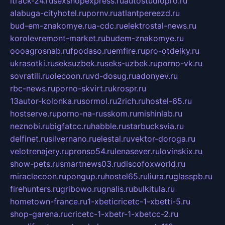
itrack-24.ru
sexshopexpress.ru
autostudiopro.ru
alabuga-cityhotel.ru
pornv.ru
atlantpereezd.ru
bud-em-znakomye.ru
a-cdc.ru
elektrostal-news.ru
korolevremont-market.ru
budem-znakomye.ru
oooagrosnab.ru
fpodaso.ru
emfire.ru
pro-otdelky.ru
ukrasotki.ru
seksuzbek.ru
seks-uzbek.ru
porno-vk.ru
sovratili.ru
olecoon.ru
vd-dosug.ru
adonyev.ru
rbc-news.ru
porno-skvirt.ru
krospr.ru
13autor-kolonka.ru
sormol.ru
2rich.ru
hostel-65.ru
hostserve.ru
porno-na-russkom.ru
mishinlab.ru
neznobi.ru
bigfatcc.ru
habble.ru
starbucksvia.ru
delfinet.ru
silvernano.ru
elestal.ru
vektor-doroga.ru
velotrenajery.ru
pronso54.ru
lenasever.ru
lovinskix.ru
show-pets.ru
smartnews03.ru
discofoxworld.ru
miraclecoon.ru
pongup.ru
hostel65.ru
liura.ru
glasspb.ru
firehunters.ru
gribowo.ru
gnalis.ru
bulkitula.ru
hometown-france.ru
1-xbeticricetc-1-xbetti-5.ru
shop-garena.ru
cricetc-1-xbetr-1-xbetcc-2.ru