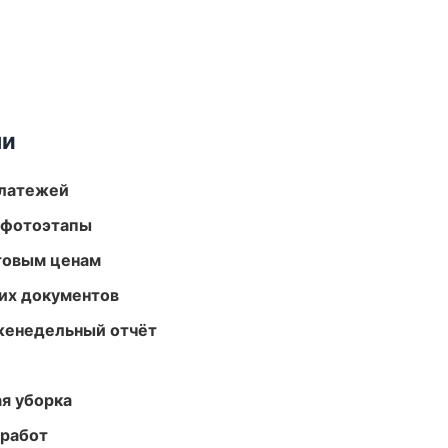
ми
платежей
 фотоэтапы
птовым ценам
их документов
женедельный отчёт
ая уборка
 работ