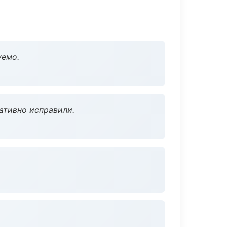
уемо.
ативно исправили.