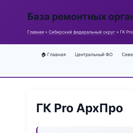
База ремонтных орга
Главная
»
Сибирский федеральный округ
» ГК Pr
🏠 Главная
Центральный ФО
Севе
ГК Pro АрхПро