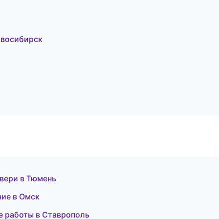
овосибирск
вери в Тюмень
ние в Омск
е работы в Ставрополь