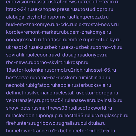
eurovision-russia.ru
strah-news.ru
freeride-team.ru
itrack-24.ru
sexshopexpress.ru
autostudiopro.ru
alabuga-cityhotel.ru
pornv.ru
atlantpereezd.ru
bud-em-znakomye.ru
a-cdc.ru
elektrostal-news.ru
korolevremont-market.ru
budem-znakomye.ru
oooagrosnab.ru
fpodaso.ru
emfire.ru
pro-otdelky.ru
ukrasotki.ru
seksuzbek.ru
seks-uzbek.ru
porno-vk.ru
sovratili.ru
olecoon.ru
vd-dosug.ru
adonyev.ru
rbc-news.ru
porno-skvirt.ru
krospr.ru
13autor-kolonka.ru
sormol.ru
2rich.ru
hostel-65.ru
hostserve.ru
porno-na-russkom.ru
mishinlab.ru
neznobi.ru
bigfatcc.ru
habble.ru
starbucksvia.ru
delfinet.ru
silvernano.ru
elestal.ru
vektor-doroga.ru
velotrenajery.ru
pronso54.ru
lenasever.ru
lovinskix.ru
show-pets.ru
smartnews03.ru
discofoxworld.ru
miraclecoon.ru
pongup.ru
hostel65.ru
liura.ru
glasspb.ru
firehunters.ru
gribowo.ru
gnalis.ru
bulkitula.ru
hometown-france.ru
1-xbeticricetc-1-xbetti-5.ru