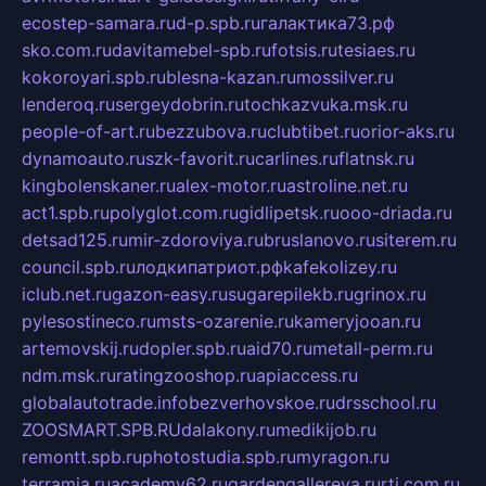
ecostep-samara.ru
d-p.spb.ru
галактика73.рф
sko.com.ru
davitamebel-spb.ru
fotsis.ru
tesiaes.ru
kokoroyari.spb.ru
blesna-kazan.ru
mossilver.ru
lenderoq.ru
sergeydobrin.ru
tochkazvuka.msk.ru
people-of-art.ru
bezzubova.ru
clubtibet.ru
orior-aks.ru
dynamoauto.ru
szk-favorit.ru
carlines.ru
flatnsk.ru
kingbolenskaner.ru
alex-motor.ru
astroline.net.ru
act1.spb.ru
polyglot.com.ru
gidlipetsk.ru
ooo-driada.ru
detsad125.ru
mir-zdoroviya.ru
bruslanovo.ru
siterem.ru
council.spb.ru
лодкипатриот.рф
kafekolizey.ru
iclub.net.ru
gazon-easy.ru
sugarepilekb.ru
grinox.ru
pylesostineco.ru
msts-ozarenie.ru
kameryjooan.ru
artemovskij.ru
dopler.spb.ru
aid70.ru
metall-perm.ru
ndm.msk.ru
ratingzooshop.ru
apiaccess.ru
globalautotrade.info
bezverhovskoe.ru
drsschool.ru
ZOOSMART.SPB.RU
dalakony.ru
medikijob.ru
remontt.spb.ru
photostudia.spb.ru
myragon.ru
terramia.ru
academy62.ru
gardengallereya.ru
rti.com.ru