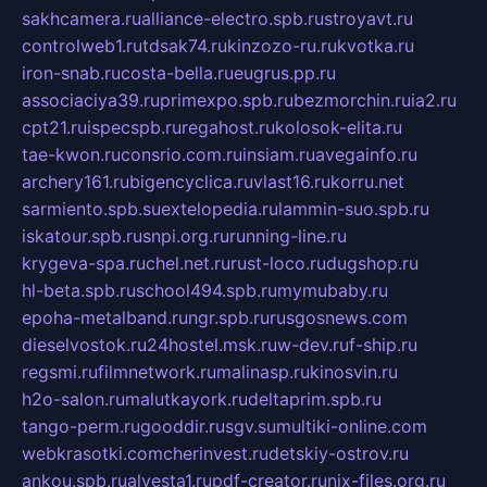
sakhcamera.ru
alliance-electro.spb.ru
stroyavt.ru
controlweb1.ru
tdsak74.ru
kinzozo-ru.ru
kvotka.ru
iron-snab.ru
costa-bella.ru
eugrus.pp.ru
associaciya39.ru
primexpo.spb.ru
bezmorchin.ru
ia2.ru
cpt21.ru
ispecspb.ru
regahost.ru
kolosok-elita.ru
tae-kwon.ru
consrio.com.ru
insiam.ru
avegainfo.ru
archery161.ru
bigencyclica.ru
vlast16.ru
korru.net
sarmiento.spb.su
extelopedia.ru
lammin-suo.spb.ru
iskatour.spb.ru
snpi.org.ru
running-line.ru
krygeva-spa.ru
chel.net.ru
rust-loco.ru
dugshop.ru
hl-beta.spb.ru
school494.spb.ru
mymubaby.ru
epoha-metalband.ru
ngr.spb.ru
rusgosnews.com
dieselvostok.ru
24hostel.msk.ru
w-dev.ru
f-ship.ru
regsmi.ru
filmnetwork.ru
malinasp.ru
kinosvin.ru
h2o-salon.ru
malutkayork.ru
deltaprim.spb.ru
tango-perm.ru
gooddir.ru
sgv.su
multiki-online.com
webkrasotki.com
cherinvest.ru
detskiy-ostrov.ru
ankou.spb.ru
alvesta1.ru
pdf-creator.ru
nix-files.org.ru