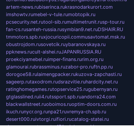
artem-news.ru
biserinca.ru
krasnodarkurort.com
imshowtv.ru
mebel-v-tule.ru
mobtopik.ru
pcsecurity.net.ru
tool-sib.ru
multimetrunit.ru
sp-tour.ru
fan-cs.ru
santeh-russia.ru
symbian9.net.ru
DSHAIR.RU
tmmotors.spb.ru
xjocuricopii.com
musavtomat.msk.ru
obustrojdom.ru
sovetcik.ru
ybaranovskaya.ru
ppknews.ru
cult-alshei.ru
JAPANRUSSIA.RU
proekciyamebel.ru
imper-finans.ru
rim.org.ru
glamourai.ru
brassminus.ru
zabor-pro.ru
ftn.pp.ru
dorogoe58.ru
laimengpacker.ru
kuzova-zapchasti.ru
sageerp.ru
taxodrom.ru
dsrazvitie.ru
hardcity.net.ru
ratinghomegames.ru
topservice25.ru
gubernyan.ru
gtglasslined.ru
ii4.ru
tssport.spb.ru
andorra24.com
blackwallstreet.ru
oboimos.ru
optim-doors.com.ru
ikuch.ru
nycr.org.ru
npa21.ru
vremya-ch.spb.ru
desert000.ru
ivtorgi.ru
ifiori.ru
catalog-statei.ru
dcv.org.ru
spetsmaster174.ru
ipkameryhiseeu.ru
dum26.ru
ruspol.spb.ru
fr-opendp.ru
kam-solnyshko.ru