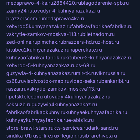
medsprawo-4-ka.ru
2864420.ru
blagodarenie-spb.ru
zajmy24.ru
tovudyi-4-kuhnyanazakaz.ru
brazzerscom.ru
medsprawo4ka.ru
xehyroo5kuhnyanazakaz.ru
fabrikayfabrikaefabrika.ru
vskrytie-zamkov-moskva-113.ru
biletnadom.ru
zed-online.ru
pimchax.ru
brazzers-hd.ru
z-host.ru
kitubeu2kuhnyanazakaz.ru
naperekate.ru
kuhnyaofabrikaufabrik.ru
kitubeu-2-kuhnyanazakaz.ru
xehyroo-5-kuhnyanazakaz.ru
cs-68.ru
guzywia-4-kuhnyanazakaz.ru
mir-tk.ru
vlknrussia.ru
cs68.ru
vladivostok-map.ru
video-seks.ru
bankaribi.ru
raszar.ru
vskrytie-zamkov-moskva113.ru
lipetsktelecom.ru
tovudyi4kuhnyanazakaz.ru
seksuzb.ru
guzywia4kuhnyanazakaz.ru
fabrikaofabrikaokuhny.ru
kuhnyaekuhnyaafabrika.ru
kuhnyaykuhnyayfabrika.ru
e-abis1c.ru
store-brawl-stars.ru
kts-services.ru
dark-sand.ru
sindika-01.ru
sp-life.ru
x-legion.ru
sib-archives.ru