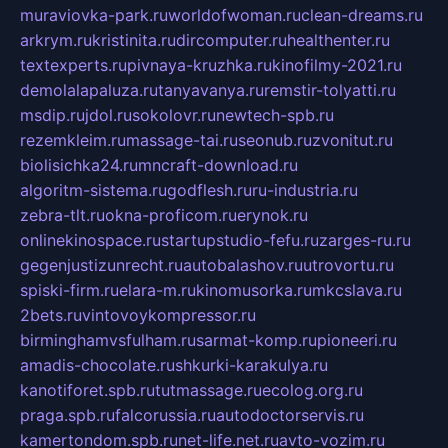
muraviovka-park.ru
worldofwoman.ru
clean-dreams.ru
arkrym.ru
kristinita.ru
dircomputer.ru
healthenter.ru
textexperts.ru
pivnaya-kruzhka.ru
kinofilmy-2021.ru
demolalapaluza.ru
tanyavanya.ru
remstir-tolyatti.ru
msdip.ru
jdol.ru
sokolovr.ru
newtech-spb.ru
rezemkleim.ru
massage-tai.ru
seonub.ru
zvonitut.ru
biolisichka24.ru
mncraft-download.ru
algoritm-sistema.ru
godflesh.ru
ru-industria.ru
zebra-tlt.ru
okna-proficom.ru
erynok.ru
onlinekinospace.ru
startupstudio-fefu.ru
zarges-ru.ru
gegenjustizunrecht.ru
autobalashov.ru
utrovortu.ru
spiski-firm.ru
elara-m.ru
kinomusorka.ru
mkcslava.ru
2bets.ru
vintovoykompressor.ru
birminghamvsfulham.ru
sarmat-komp.ru
pioneeri.ru
amadis-chocolate.ru
shkurki-karakulya.ru
kanotiforet.spb.ru
tutmassage.ru
ecolog.org.ru
praga.spb.ru
falcorussia.ru
autodoctorservis.ru
kamertondom.spb.ru
net-life.net.ru
avto-vozim.ru