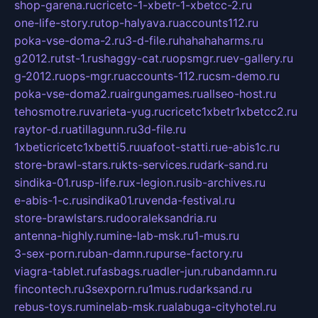
shop-garena.ru
cricetc-1-xbetr-1-xbetcc-2.ru
one-life-story.ru
top-halyava.ru
accounts112.ru
poka-vse-doma-2.ru
3-d-file.ru
hahahaharms.ru
g2012.ru
tst-1.ru
shaggy-cat.ru
opsmgr.ru
ev-gallery.ru
g-2012.ru
ops-mgr.ru
accounts-112.ru
csm-demo.ru
poka-vse-doma2.ru
airgungames.ru
allseo-host.ru
tehosmotre.ru
varieta-yug.ru
cricetc1xbetr1xbetcc2.ru
raytor-d.ru
atillagunn.ru
3d-file.ru
1xbeticricetc1xbetti5.ru
uafoot-statti.ru
e-abis1c.ru
store-brawl-stars.ru
kts-services.ru
dark-sand.ru
sindika-01.ru
sp-life.ru
x-legion.ru
sib-archives.ru
e-abis-1-c.ru
sindika01.ru
venda-festival.ru
store-brawlstars.ru
dooraleksandria.ru
antenna-highly.ru
mine-lab-msk.ru
1-mus.ru
3-sex-porn.ru
ban-damn.ru
purse-factory.ru
viagra-tablet.ru
fasbags.ru
adler-jun.ru
bandamn.ru
fincontech.ru
3sexporn.ru
1mus.ru
darksand.ru
rebus-toys.ru
minelab-msk.ru
alabuga-cityhotel.ru