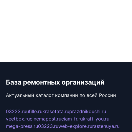
База ремонтных организаций
Актуальный каталог компаний по всей России
03223.ru
ufille.ru
krasotata.ru
prazdnikdushi.ru
veetbox.ru
cinemapost.ru
ciam-fr.ru
kraft-you.ru
mega-press.ru
03223.ru
web-explore.ru
rastenuya.ru