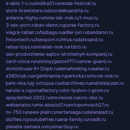
e-abis-1-c.ru
sindika01.ru
venda-festival.ru
store-brawlstars.ru
dooraleksandria.ru
antenna-highly.ru
mine-lab-msk.ru
1-mus.ru
3-sex-porn.ru
ban-damn.ru
purse-factory.ru
viagra-tablet.ru
fasbags.ru
adler-jun.ru
bandamn.ru
fincontech.ru
3sexporn.ru
1mus.ru
darksand.ru
rebus-toys.ru
minelab-msk.ru
rtdco.ru
seo-prodvizhenie-sajtov-stroitelnyh-kompanij.ru
card-voice.ru
rulonnyygazon177.ru
snow-guard.ru
domizbrusa-9x12spb.ru
demaholding.ru
aalse.ru
a380club.ru
argentinamia.ru
perkoka.ru
movie-one.ru
perk-oka.ru
g-octopus.ru
sibarchives.ru
andreislyusar.ru
naruto-x.ru
pursefactory.ru
tor-lyubov-i-grom.ru
spayderhed-2022.ru
movieone.ru
evro-dez.ru
webamator.ru
ma-absolut1.ru
avtopomosch27.ru
nv-750.ru
news-plain.ru
nertansaga.ru
delanalad.ru
dizfiles.ru
youtubefree.ru
aria-family.ru
roadli.ru
planeta-samara.ru
mysmartbuy.ru