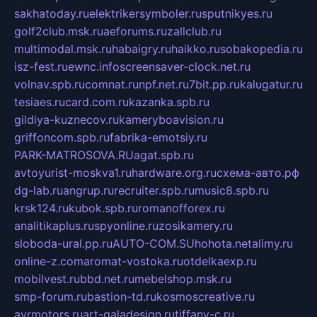
sakhatoday.ru
elektrikersymboler.ru
sputnikyes.ru
golf2club.msk.ru
aeforums.ru
zallclub.ru
multimodal.msk.ru
habaigry.ru
haikko.ru
sobakopedia.ru
isz-fest.ru
ewnc.info
screensaver-clock.net.ru
volnav.spb.ru
comnat.ru
npf.net.ru
7bit.pp.ru
kalugatur.ru
tesiaes.ru
card.com.ru
kazanka.spb.ru
gildiya-kuznecov.ru
kameryboavision.ru
griffoncom.spb.ru
fabrika-emotsiy.ru
PARK-MATROSOVA.RU
agat.spb.ru
avtoyurist-moskva1.ru
hardware.org.ru
схема-авто.рф
dg-lab.ru
angrup.ru
recruiter.spb.ru
music8.spb.ru
krsk124.ru
kubok.spb.ru
romanofforex.ru
analitikaplus.ru
spyonline.ru
zosikamery.ru
sloboda-ural.pp.ru
AUTO-COM.SU
hohota.net
alimy.ru
online-z.com
aromat-vostoka.ru
otdelkaexp.ru
mobilvest.ru
bbd.net.ru
mebelshop.msk.ru
smp-forum.ru
bastion-td.ru
kosmoscreative.ru
avrmotors.ru
art-galadesign.ru
tiffany-c.ru