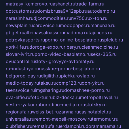
matrasy-kemerovo.ru
ashanet.ru
trade-farm.ru
dotcustoms.ru
domizbrusa9x12spb.ru
autodamp.ru
narasimha.ru
djcommodities.ru
nv750.ru
x-ton.ru
newsplain.ru
cardvoice.ru
modopaper.ru
manunae.ru
gbget.ru
alfeihavsalnassr.ru
madoma.ru
tajuncos.ru
petrovkasports.ru
porno-online-besplatno.ru
splclub.ru
york-life.ru
doroga-expo.ru
ribery.ru
cleanmedicine.ru
slovar-ivrit.ru
porno-video-besplatno.ru
seks-365.ru
ovucontrol.ru
sloty-igrovyye-avtomaty.ru
ru-industriya.ru
russkoe-porno-besplatno.ru
belgorod-day.ru
digilith.ru
pichkurovlab.ru
medic-today.ru
taksu.ru
comp123.ru
don-ykt.ru
teensvoice.ru
imgsharing.ru
domashnee-porno.ru
eva-elfie.ru
foto-tur.ru
biz-doska.ru
metropoltravel.ru
veslo-i-yakor.ru
borodino-media.ru
rostotsky.ru
regionufa.ru
weiss-bet.ru
zaryna.ru
casinotablet.ru
universalia.ru
remont-mebeli-moscow.ru
termomur.ru
clubfisher.ru
remstirufa.ru
erdamchi.ru
doramamama.ru