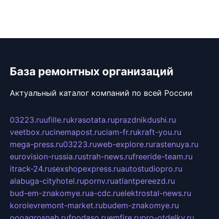
База ремонтных организаций
Актуальный каталог компаний по всей России
03223.ru
ufille.ru
krasotata.ru
prazdnikdushi.ru
veetbox.ru
cinemapost.ru
ciam-fr.ru
kraft-you.ru
mega-press.ru
03223.ru
web-explore.ru
rastenuya.ru
eurovision-russia.ru
strah-news.ru
freeride-team.ru
itrack-24.ru
sexshopexpress.ru
autostudiopro.ru
alabuga-cityhotel.ru
pornv.ru
atlantpereezd.ru
bud-em-znakomye.ru
a-cdc.ru
elektrostal-news.ru
korolevremont-market.ru
budem-znakomye.ru
oooagrosnab.ru
fpodaso.ru
emfire.ru
pro-otdelky.ru