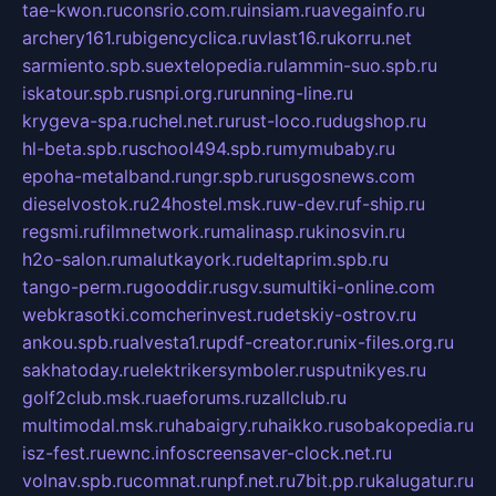
tae-kwon.ru
consrio.com.ru
insiam.ru
avegainfo.ru
archery161.ru
bigencyclica.ru
vlast16.ru
korru.net
sarmiento.spb.su
extelopedia.ru
lammin-suo.spb.ru
iskatour.spb.ru
snpi.org.ru
running-line.ru
krygeva-spa.ru
chel.net.ru
rust-loco.ru
dugshop.ru
hl-beta.spb.ru
school494.spb.ru
mymubaby.ru
epoha-metalband.ru
ngr.spb.ru
rusgosnews.com
dieselvostok.ru
24hostel.msk.ru
w-dev.ru
f-ship.ru
regsmi.ru
filmnetwork.ru
malinasp.ru
kinosvin.ru
h2o-salon.ru
malutkayork.ru
deltaprim.spb.ru
tango-perm.ru
gooddir.ru
sgv.su
multiki-online.com
webkrasotki.com
cherinvest.ru
detskiy-ostrov.ru
ankou.spb.ru
alvesta1.ru
pdf-creator.ru
nix-files.org.ru
sakhatoday.ru
elektrikersymboler.ru
sputnikyes.ru
golf2club.msk.ru
aeforums.ru
zallclub.ru
multimodal.msk.ru
habaigry.ru
haikko.ru
sobakopedia.ru
isz-fest.ru
ewnc.info
screensaver-clock.net.ru
volnav.spb.ru
comnat.ru
npf.net.ru
7bit.pp.ru
kalugatur.ru