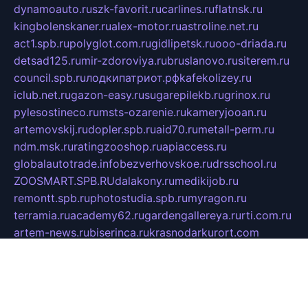
dynamoauto.ru
szk-favorit.ru
carlines.ru
flatnsk.ru
kingbolenskaner.ru
alex-motor.ru
astroline.net.ru
act1.spb.ru
polyglot.com.ru
gidlipetsk.ru
ooo-driada.ru
detsad125.ru
mir-zdoroviya.ru
bruslanovo.ru
siterem.ru
council.spb.ru
лодкипатриот.рф
kafekolizey.ru
iclub.net.ru
gazon-easy.ru
sugarepilekb.ru
grinox.ru
pylesostineco.ru
msts-ozarenie.ru
kameryjooan.ru
artemovskij.ru
dopler.spb.ru
aid70.ru
metall-perm.ru
ndm.msk.ru
ratingzooshop.ru
apiaccess.ru
globalautotrade.info
bezverhovskoe.ru
drsschool.ru
ZOOSMART.SPB.RU
dalakony.ru
medikijob.ru
remontt.spb.ru
photostudia.spb.ru
myragon.ru
terramia.ru
academy62.ru
gardengallereya.ru
rti.com.ru
artem-news.ru
biserinca.ru
krasnodarkurort.com
imshowtv.ru
mebel-v-tule.ru
mobtopik.ru
pcsecurity.net.ru
tool-sib.ru
multimetrunit.ru
sp-tour.ru
fan-cs.ru
santeh-russia.ru
symbian9.net.ru
DSHAIR.RU
tmmotors.spb.ru
xjocuricopii.com
musavtomat.msk.ru