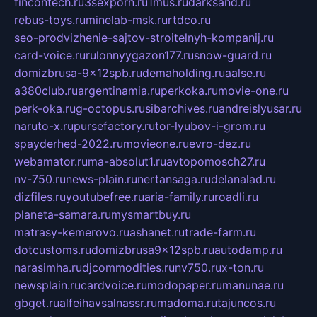
fincontech.ru
3sexporn.ru
1mus.ru
darksand.ru
rebus-toys.ru
minelab-msk.ru
rtdco.ru
seo-prodvizhenie-sajtov-stroitelnyh-kompanij.ru
card-voice.ru
rulonnyygazon177.ru
snow-guard.ru
domizbrusa-9x12spb.ru
demaholding.ru
aalse.ru
a380club.ru
argentinamia.ru
perkoka.ru
movie-one.ru
perk-oka.ru
g-octopus.ru
sibarchives.ru
andreislyusar.ru
naruto-x.ru
pursefactory.ru
tor-lyubov-i-grom.ru
spayderhed-2022.ru
movieone.ru
evro-dez.ru
webamator.ru
ma-absolut1.ru
avtopomosch27.ru
nv-750.ru
news-plain.ru
nertansaga.ru
delanalad.ru
dizfiles.ru
youtubefree.ru
aria-family.ru
roadli.ru
planeta-samara.ru
mysmartbuy.ru
matrasy-kemerovo.ru
ashanet.ru
trade-farm.ru
dotcustoms.ru
domizbrusa9x12spb.ru
autodamp.ru
narasimha.ru
djcommodities.ru
nv750.ru
x-ton.ru
newsplain.ru
cardvoice.ru
modopaper.ru
manunae.ru
gbget.ru
alfeihavsalnassr.ru
madoma.ru
tajuncos.ru