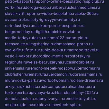
petrovkasports.ru
porno-online-besplatno.ru
splclub.ru
york-life.ru
doroga-expo.ru
ribery.ru
cleanmedicine.ru
slovar-ivrit.ru
porno-video-besplatno.ru
seks-365.ru
ovucontrol.ru
sloty-igrovyye-avtomaty.ru
ru-industriya.ru
russkoe-porno-besplatno.ru
belgorod-day.ru
digilith.ru
pichkurovlab.ru
medic-today.ru
taksu.ru
comp123.ru
don-ykt.ru
teensvoice.ru
imgsharing.ru
domashnee-porno.ru
eva-elfie.ru
foto-tur.ru
biz-doska.ru
metropoltravel.ru
veslo-i-yakor.ru
borodino-media.ru
rostotsky.ru
regionufa.ru
weiss-bet.ru
zaryna.ru
casinotablet.ru
universalia.ru
remont-mebeli-moscow.ru
termomur.ru
clubfisher.ru
remstirufa.ru
erdamchi.ru
doramamama.ru
muraviovka-park.ru
worldofwoman.ru
clean-dreams.ru
arkrym.ru
kristinita.ru
dircomputer.ru
healthenter.ru
textexperts.ru
pivnaya-kruzhka.ru
kinofilmy-2021.ru
demolalapaluza.ru
tanyavanya.ru
remstir-tolyatti.ru
msdip.ru
jdol.ru
sokolovr.ru
newtech-spb.ru