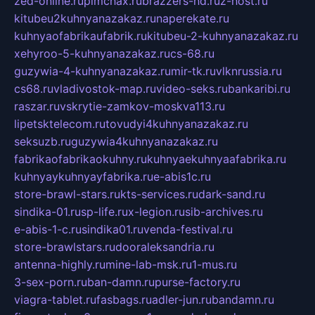
zed-online.ru
pimchax.ru
brazzers-hd.ru
z-host.ru
kitubeu2kuhnyanazakaz.ru
naperekate.ru
kuhnyaofabrikaufabrik.ru
kitubeu-2-kuhnyanazakaz.ru
xehyroo-5-kuhnyanazakaz.ru
cs-68.ru
guzywia-4-kuhnyanazakaz.ru
mir-tk.ru
vlknrussia.ru
cs68.ru
vladivostok-map.ru
video-seks.ru
bankaribi.ru
raszar.ru
vskrytie-zamkov-moskva113.ru
lipetsktelecom.ru
tovudyi4kuhnyanazakaz.ru
seksuzb.ru
guzywia4kuhnyanazakaz.ru
fabrikaofabrikaokuhny.ru
kuhnyaekuhnyaafabrika.ru
kuhnyaykuhnyayfabrika.ru
e-abis1c.ru
store-brawl-stars.ru
kts-services.ru
dark-sand.ru
sindika-01.ru
sp-life.ru
x-legion.ru
sib-archives.ru
e-abis-1-c.ru
sindika01.ru
venda-festival.ru
store-brawlstars.ru
dooraleksandria.ru
antenna-highly.ru
mine-lab-msk.ru
1-mus.ru
3-sex-porn.ru
ban-damn.ru
purse-factory.ru
viagra-tablet.ru
fasbags.ru
adler-jun.ru
bandamn.ru