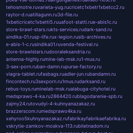
tehosmotre.ru
varieta-yug.ru
cricetc1xbetr1xbetcc2.ru
raytor-d.ru
atillagunn.ru
3d-file.ru
1xbeticricetc1xbetti5.ru
uafoot-statti.ru
e-abis1c.ru
store-brawl-stars.ru
kts-services.ru
dark-sand.ru
sindika-01.ru
sp-life.ru
x-legion.ru
sib-archives.ru
e-abis-1-c.ru
sindika01.ru
venda-festival.ru
store-brawlstars.ru
dooraleksandria.ru
antenna-highly.ru
mine-lab-msk.ru
1-mus.ru
3-sex-porn.ru
ban-damn.ru
purse-factory.ru
viagra-tablet.ru
fasbags.ru
adler-jun.ru
bandamn.ru
fincontech.ru
3sexporn.ru
1mus.ru
darksand.ru
rebus-toys.ru
minelab-msk.ru
alabuga-cityhotel.ru
medsprawo-4-ka.ru
2864420.ru
blagodarenie-spb.ru
zajmy24.ru
tovudyi-4-kuhnyanazakaz.ru
brazzerscom.ru
medsprawo4ka.ru
xehyroo5kuhnyanazakaz.ru
fabrikayfabrikaefabrika.ru
vskrytie-zamkov-moskva-113.ru
biletnadom.ru