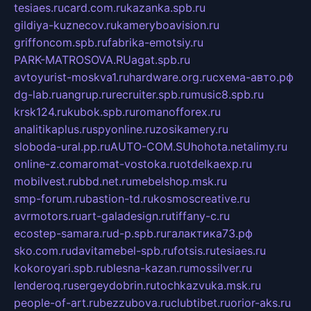
tesiaes.ru
card.com.ru
kazanka.spb.ru
gildiya-kuznecov.ru
kameryboavision.ru
griffoncom.spb.ru
fabrika-emotsiy.ru
PARK-MATROSOVA.RU
agat.spb.ru
avtoyurist-moskva1.ru
hardware.org.ru
схема-авто.рф
dg-lab.ru
angrup.ru
recruiter.spb.ru
music8.spb.ru
krsk124.ru
kubok.spb.ru
romanofforex.ru
analitikaplus.ru
spyonline.ru
zosikamery.ru
sloboda-ural.pp.ru
AUTO-COM.SU
hohota.net
alimy.ru
online-z.com
aromat-vostoka.ru
otdelkaexp.ru
mobilvest.ru
bbd.net.ru
mebelshop.msk.ru
smp-forum.ru
bastion-td.ru
kosmoscreative.ru
avrmotors.ru
art-galadesign.ru
tiffany-c.ru
ecostep-samara.ru
d-p.spb.ru
галактика73.рф
sko.com.ru
davitamebel-spb.ru
fotsis.ru
tesiaes.ru
kokoroyari.spb.ru
blesna-kazan.ru
mossilver.ru
lenderoq.ru
sergeydobrin.ru
tochkazvuka.msk.ru
people-of-art.ru
bezzubova.ru
clubtibet.ru
orior-aks.ru