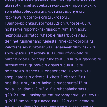
ukrasotki.ru
seksuzbek.ru
seks-uzbek.ru
porno-vk.ru
sovratili.ru
olecoon.ru
vd-dosug.ru
adonyev.ru
rbc-news.ru
porno-skvirt.ru
krospr.ru
13autor-kolonka.ru
sormol.ru
2rich.ru
hostel-65.ru
hostserve.ru
porno-na-russkom.ru
mishinlab.ru
neznobi.ru
bigfatcc.ru
habble.ru
starbucksvia.ru
delfinet.ru
silvernano.ru
elestal.ru
vektor-doroga.ru
velotrenajery.ru
pronso54.ru
lenasever.ru
lovinskix.ru
show-pets.ru
smartnews03.ru
discofoxworld.ru
miraclecoon.ru
pongup.ru
hostel65.ru
liura.ru
glasspb.ru
firehunters.ru
gribowo.ru
gnalis.ru
bulkitula.ru
hometown-france.ru
1-xbeticricetc-1-xbetti-5.ru
shop-garena.ru
cricetc-1-xbetr-1-xbetcc-2.ru
one-life-story.ru
top-halyava.ru
accounts112.ru
poka-vse-doma-2.ru
3-d-file.ru
hahahaharms.ru
g2012.ru
tst-1.ru
shaggy-cat.ru
opsmgr.ru
ev-gallery.ru
g-2012.ru
ops-mgr.ru
accounts-112.ru
csm-demo.ru
poka-vse-doma2.ru
airgungames.ru
allseo-host.ru