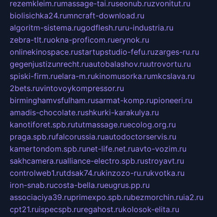
rezemkleim.ru
massage-tai.ru
seonub.ru
zvonitut.ru
biolisichka24.ru
mncraft-download.ru
algoritm-sistema.ru
godflesh.ru
ru-industria.ru
zebra-tlt.ru
okna-proficom.ru
erynok.ru
onlinekinospace.ru
startupstudio-fefu.ru
zarges-ru.ru
gegenjustizunrecht.ru
autobalashov.ru
utrovortu.ru
spiski-firm.ru
elara-m.ru
kinomusorka.ru
mkcslava.ru
2bets.ru
vintovoykompressor.ru
birminghamvsfulham.ru
sarmat-komp.ru
pioneeri.ru
amadis-chocolate.ru
shkurki-karakulya.ru
kanotiforet.spb.ru
tutmassage.ru
ecolog.org.ru
praga.spb.ru
falcorussia.ru
autodoctorservis.ru
kamertondom.spb.ru
net-life.net.ru
avto-vozim.ru
sakhcamera.ru
alliance-electro.spb.ru
stroyavt.ru
controlweb1.ru
tdsak74.ru
kinzozo-ru.ru
kvotka.ru
iron-snab.ru
costa-bella.ru
eugrus.pp.ru
associaciya39.ru
primexpo.spb.ru
bezmorchin.ru
ia2.ru
cpt21.ru
ispecspb.ru
regahost.ru
kolosok-elita.ru