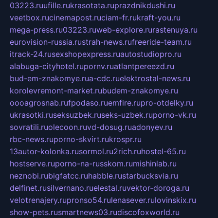
03223.ru
ufille.ru
krasotata.ru
prazdnikdushi.ru
veetbox.ru
cinemapost.ru
ciam-fr.ru
kraft-you.ru
mega-press.ru
03223.ru
web-explore.ru
rastenuya.ru
eurovision-russia.ru
strah-news.ru
freeride-team.ru
itrack-24.ru
sexshopexpress.ru
autostudiopro.ru
alabuga-cityhotel.ru
pornv.ru
atlantpereezd.ru
bud-em-znakomye.ru
a-cdc.ru
elektrostal-news.ru
korolevremont-market.ru
budem-znakomye.ru
oooagrosnab.ru
fpodaso.ru
emfire.ru
pro-otdelky.ru
ukrasotki.ru
seksuzbek.ru
seks-uzbek.ru
porno-vk.ru
sovratili.ru
olecoon.ru
vd-dosug.ru
adonyev.ru
rbc-news.ru
porno-skvirt.ru
krospr.ru
13autor-kolonka.ru
sormol.ru
2rich.ru
hostel-65.ru
hostserve.ru
porno-na-russkom.ru
mishinlab.ru
neznobi.ru
bigfatcc.ru
habble.ru
starbucksvia.ru
delfinet.ru
silvernano.ru
elestal.ru
vektor-doroga.ru
velotrenajery.ru
pronso54.ru
lenasever.ru
lovinskix.ru
show-pets.ru
smartnews03.ru
discofoxworld.ru