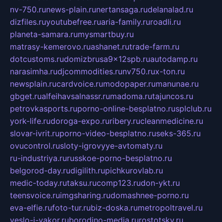
nv-750.ru
news-plain.ru
nertansaga.ru
delanalad.ru
dizfiles.ru
youtubefree.ru
aria-family.ru
roadli.ru
planeta-samara.ru
mysmartbuy.ru
matrasy-kemerovo.ru
ashanet.ru
trade-farm.ru
dotcustoms.ru
domizbrusa9x12spb.ru
autodamp.ru
narasimha.ru
djcommodities.ru
nv750.ru
x-ton.ru
newsplain.ru
cardvoice.ru
modopaper.ru
manunae.ru
gbget.ru
alfeihavsalnassr.ru
madoma.ru
tajuncos.ru
petrovkasports.ru
porno-online-besplatno.ru
splclub.ru
york-life.ru
doroga-expo.ru
ribery.ru
cleanmedicine.ru
slovar-ivrit.ru
porno-video-besplatno.ru
seks-365.ru
ovucontrol.ru
sloty-igrovyye-avtomaty.ru
ru-industriya.ru
russkoe-porno-besplatno.ru
belgorod-day.ru
digilith.ru
pichkurovlab.ru
medic-today.ru
taksu.ru
comp123.ru
don-ykt.ru
teensvoice.ru
imgsharing.ru
domashnee-porno.ru
eva-elfie.ru
foto-tur.ru
biz-doska.ru
metropoltravel.ru
veslo-i-yakor.ru
borodino-media.ru
rostotsky.ru