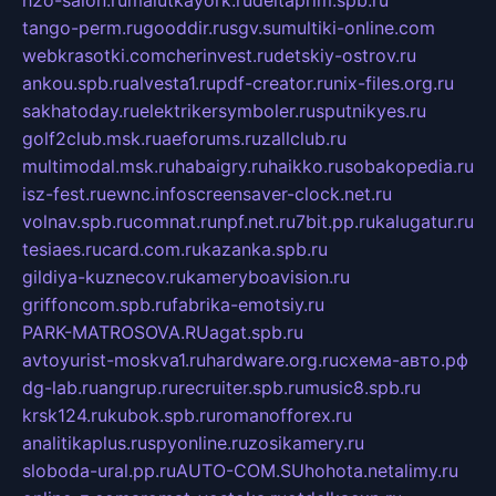
tango-perm.ru
gooddir.ru
sgv.su
multiki-online.com
webkrasotki.com
cherinvest.ru
detskiy-ostrov.ru
ankou.spb.ru
alvesta1.ru
pdf-creator.ru
nix-files.org.ru
sakhatoday.ru
elektrikersymboler.ru
sputnikyes.ru
golf2club.msk.ru
aeforums.ru
zallclub.ru
multimodal.msk.ru
habaigry.ru
haikko.ru
sobakopedia.ru
isz-fest.ru
ewnc.info
screensaver-clock.net.ru
volnav.spb.ru
comnat.ru
npf.net.ru
7bit.pp.ru
kalugatur.ru
tesiaes.ru
card.com.ru
kazanka.spb.ru
gildiya-kuznecov.ru
kameryboavision.ru
griffoncom.spb.ru
fabrika-emotsiy.ru
PARK-MATROSOVA.RU
agat.spb.ru
avtoyurist-moskva1.ru
hardware.org.ru
схема-авто.рф
dg-lab.ru
angrup.ru
recruiter.spb.ru
music8.spb.ru
krsk124.ru
kubok.spb.ru
romanofforex.ru
analitikaplus.ru
spyonline.ru
zosikamery.ru
sloboda-ural.pp.ru
AUTO-COM.SU
hohota.net
alimy.ru