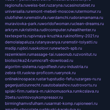
regionufa.ru
weiss-bet.ru
zaryna.ru
casinotablet.ru
universalia.ru
remont-mebeli-moscow.ru
termomur.ru
clubfisher.ru
remstirufa.ru
erdamchi.ru
doramamama.ru
muraviovka-park.ru
worldofwoman.ru
clean-dreams.ru
arkrym.ru
kristinita.ru
dircomputer.ru
healthenter.ru
textexperts.ru
pivnaya-kruzhka.ru
kinofilmy-2021.ru
demolalapaluza.ru
tanyavanya.ru
remstir-tolyatti.ru
msdip.ru
jdol.ru
sokolovr.ru
newtech-spb.ru
rezemkleim.ru
massage-tai.ru
seonub.ru
zvonitut.ru
biolisichka24.ru
mncraft-download.ru
algoritm-sistema.ru
godflesh.ru
ru-industria.ru
zebra-tlt.ru
okna-proficom.ru
erynok.ru
onlinekinospace.ru
startupstudio-fefu.ru
zarges-ru.ru
gegenjustizunrecht.ru
autobalashov.ru
utrovortu.ru
spiski-firm.ru
elara-m.ru
kinomusorka.ru
mkcslava.ru
2bets.ru
vintovoykompressor.ru
birminghamvsfulham.ru
sarmat-komp.ru
pioneeri.ru
amadis-chocolate.ru
shkurki-karakulya.ru