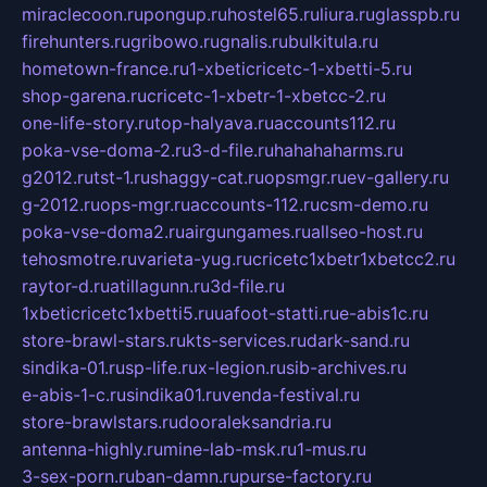
miraclecoon.ru
pongup.ru
hostel65.ru
liura.ru
glasspb.ru
firehunters.ru
gribowo.ru
gnalis.ru
bulkitula.ru
hometown-france.ru
1-xbeticricetc-1-xbetti-5.ru
shop-garena.ru
cricetc-1-xbetr-1-xbetcc-2.ru
one-life-story.ru
top-halyava.ru
accounts112.ru
poka-vse-doma-2.ru
3-d-file.ru
hahahaharms.ru
g2012.ru
tst-1.ru
shaggy-cat.ru
opsmgr.ru
ev-gallery.ru
g-2012.ru
ops-mgr.ru
accounts-112.ru
csm-demo.ru
poka-vse-doma2.ru
airgungames.ru
allseo-host.ru
tehosmotre.ru
varieta-yug.ru
cricetc1xbetr1xbetcc2.ru
raytor-d.ru
atillagunn.ru
3d-file.ru
1xbeticricetc1xbetti5.ru
uafoot-statti.ru
e-abis1c.ru
store-brawl-stars.ru
kts-services.ru
dark-sand.ru
sindika-01.ru
sp-life.ru
x-legion.ru
sib-archives.ru
e-abis-1-c.ru
sindika01.ru
venda-festival.ru
store-brawlstars.ru
dooraleksandria.ru
antenna-highly.ru
mine-lab-msk.ru
1-mus.ru
3-sex-porn.ru
ban-damn.ru
purse-factory.ru