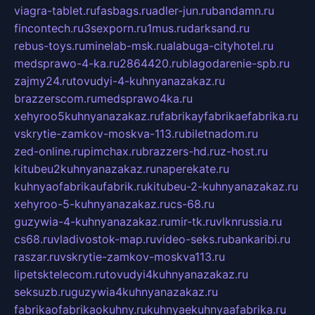
viagra-tablet.ru
fasbags.ru
adler-jun.ru
bandamn.ru
fincontech.ru
3sexporn.ru
1mus.ru
darksand.ru
rebus-toys.ru
minelab-msk.ru
alabuga-cityhotel.ru
medsprawo-4-ka.ru
2864420.ru
blagodarenie-spb.ru
zajmy24.ru
tovudyi-4-kuhnyanazakaz.ru
brazzerscom.ru
medsprawo4ka.ru
xehyroo5kuhnyanazakaz.ru
fabrikayfabrikaefabrika.ru
vskrytie-zamkov-moskva-113.ru
biletnadom.ru
zed-online.ru
pimchax.ru
brazzers-hd.ru
z-host.ru
kitubeu2kuhnyanazakaz.ru
naperekate.ru
kuhnyaofabrikaufabrik.ru
kitubeu-2-kuhnyanazakaz.ru
xehyroo-5-kuhnyanazakaz.ru
cs-68.ru
guzywia-4-kuhnyanazakaz.ru
mir-tk.ru
vlknrussia.ru
cs68.ru
vladivostok-map.ru
video-seks.ru
bankaribi.ru
raszar.ru
vskrytie-zamkov-moskva113.ru
lipetsktelecom.ru
tovudyi4kuhnyanazakaz.ru
seksuzb.ru
guzywia4kuhnyanazakaz.ru
fabrikaofabrikaokuhny.ru
kuhnyaekuhnyaafabrika.ru