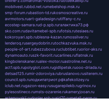
online-z.com
aromat-vostoka.ru
otdelkaexp.ru
mobilvest.ru
bbd.net.ru
mebelshop.msk.ru
smp-forum.ru
bastion-td.ru
kosmoscreative.ru
avrmotors.ru
art-galadesign.ru
tiffany-c.ru
ecostep-samara.ru
d-p.spb.ru
галактика73.рф
sko.com.ru
davitamebel-spb.ru
fotsis.ru
tesiaes.ru
kokoroyari.spb.ru
blesna-kazan.ru
mossilver.ru
lenderoq.ru
sergeydobrin.ru
tochkazvuka.msk.ru
people-of-art.ru
bezzubova.ru
clubtibet.ru
orior-aks.ru
dynamoauto.ru
szk-favorit.ru
carlines.ru
flatnsk.ru
kingbolenskaner.ru
alex-motor.ru
astroline.net.ru
act1.spb.ru
polyglot.com.ru
gidlipetsk.ru
ooo-driada.ru
detsad125.ru
mir-zdoroviya.ru
bruslanovo.ru
siterem.ru
council.spb.ru
лодкипатриот.рф
kafekolizey.ru
iclub.net.ru
gazon-easy.ru
sugarepilekb.ru
grinox.ru
pylesostineco.ru
msts-ozarenie.ru
kameryjooan.ru
artemovskij.ru
dopler.spb.ru
aid70.ru
metall-perm.ru
ndm.msk.ru
ratingzooshop.ru
apiaccess.ru