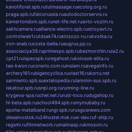
kanotiforet.spb.ru
tutmassage.ru
ecolog.org.ru
praga.spb.ru
falcorussia.ru
autodoctorservis.ru
kamertondom.spb.ru
net-life.net.ru
avto-vozim.ru
sakhcamera.ru
alliance-electro.spb.ru
stroyavt.ru
controlweb1.ru
tdsak74.ru
kinzozo-ru.ru
kvotka.ru
iron-snab.ru
costa-bella.ru
eugrus.pp.ru
associaciya39.ru
primexpo.spb.ru
bezmorchin.ru
ia2.ru
cpt21.ru
ispecspb.ru
regahost.ru
kolosok-elita.ru
tae-kwon.ru
consrio.com.ru
insiam.ru
avegainfo.ru
archery161.ru
bigencyclica.ru
vlast16.ru
korru.net
sarmiento.spb.su
extelopedia.ru
lammin-suo.spb.ru
iskatour.spb.ru
snpi.org.ru
running-line.ru
krygeva-spa.ru
chel.net.ru
rust-loco.ru
dugshop.ru
hl-beta.spb.ru
school494.spb.ru
mymubaby.ru
epoha-metalband.ru
ngr.spb.ru
rusgosnews.com
dieselvostok.ru
24hostel.msk.ru
w-dev.ru
f-ship.ru
regsmi.ru
filmnetwork.ru
malinasp.ru
kinosvin.ru
h2o-salon.ru
malutkayork.ru
deltaprim.spb.ru