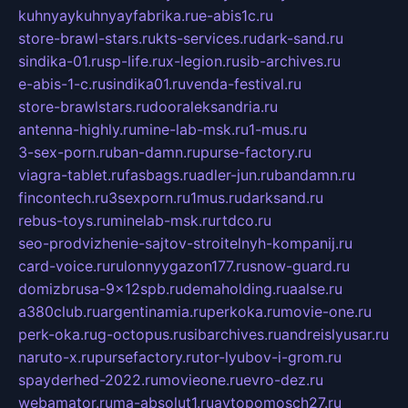
kuhnyaykuhnyayfabrika.ru
e-abis1c.ru
store-brawl-stars.ru
kts-services.ru
dark-sand.ru
sindika-01.ru
sp-life.ru
x-legion.ru
sib-archives.ru
e-abis-1-c.ru
sindika01.ru
venda-festival.ru
store-brawlstars.ru
dooraleksandria.ru
antenna-highly.ru
mine-lab-msk.ru
1-mus.ru
3-sex-porn.ru
ban-damn.ru
purse-factory.ru
viagra-tablet.ru
fasbags.ru
adler-jun.ru
bandamn.ru
fincontech.ru
3sexporn.ru
1mus.ru
darksand.ru
rebus-toys.ru
minelab-msk.ru
rtdco.ru
seo-prodvizhenie-sajtov-stroitelnyh-kompanij.ru
card-voice.ru
rulonnyygazon177.ru
snow-guard.ru
domizbrusa-9x12spb.ru
demaholding.ru
aalse.ru
a380club.ru
argentinamia.ru
perkoka.ru
movie-one.ru
perk-oka.ru
g-octopus.ru
sibarchives.ru
andreislyusar.ru
naruto-x.ru
pursefactory.ru
tor-lyubov-i-grom.ru
spayderhed-2022.ru
movieone.ru
evro-dez.ru
webamator.ru
ma-absolut1.ru
avtopomosch27.ru