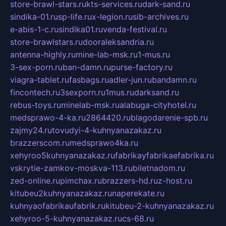
store-brawl-stars.ru
kts-services.ru
dark-sand.ru
sindika-01.ru
sp-life.ru
x-legion.ru
sib-archives.ru
e-abis-1-c.ru
sindika01.ru
venda-festival.ru
store-brawlstars.ru
dooraleksandria.ru
antenna-highly.ru
mine-lab-msk.ru
1-mus.ru
3-sex-porn.ru
ban-damn.ru
purse-factory.ru
viagra-tablet.ru
fasbags.ru
adler-jun.ru
bandamn.ru
fincontech.ru
3sexporn.ru
1mus.ru
darksand.ru
rebus-toys.ru
minelab-msk.ru
alabuga-cityhotel.ru
medsprawo-4-ka.ru
2864420.ru
blagodarenie-spb.ru
zajmy24.ru
tovudyi-4-kuhnyanazakaz.ru
brazzerscom.ru
medsprawo4ka.ru
xehyroo5kuhnyanazakaz.ru
fabrikayfabrikaefabrika.ru
vskrytie-zamkov-moskva-113.ru
biletnadom.ru
zed-online.ru
pimchax.ru
brazzers-hd.ru
z-host.ru
kitubeu2kuhnyanazakaz.ru
naperekate.ru
kuhnyaofabrikaufabrik.ru
kitubeu-2-kuhnyanazakaz.ru
xehyroo-5-kuhnyanazakaz.ru
cs-68.ru