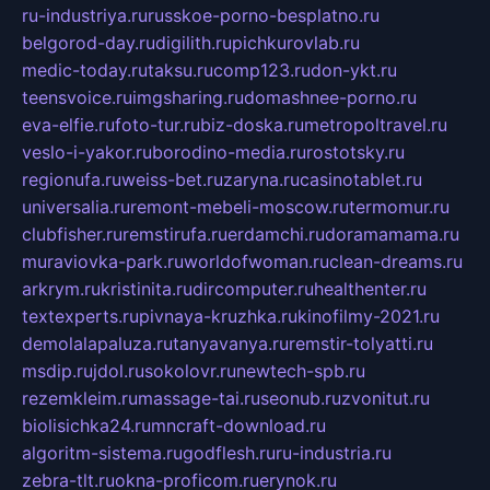
ru-industriya.ru
russkoe-porno-besplatno.ru
belgorod-day.ru
digilith.ru
pichkurovlab.ru
medic-today.ru
taksu.ru
comp123.ru
don-ykt.ru
teensvoice.ru
imgsharing.ru
domashnee-porno.ru
eva-elfie.ru
foto-tur.ru
biz-doska.ru
metropoltravel.ru
veslo-i-yakor.ru
borodino-media.ru
rostotsky.ru
regionufa.ru
weiss-bet.ru
zaryna.ru
casinotablet.ru
universalia.ru
remont-mebeli-moscow.ru
termomur.ru
clubfisher.ru
remstirufa.ru
erdamchi.ru
doramamama.ru
muraviovka-park.ru
worldofwoman.ru
clean-dreams.ru
arkrym.ru
kristinita.ru
dircomputer.ru
healthenter.ru
textexperts.ru
pivnaya-kruzhka.ru
kinofilmy-2021.ru
demolalapaluza.ru
tanyavanya.ru
remstir-tolyatti.ru
msdip.ru
jdol.ru
sokolovr.ru
newtech-spb.ru
rezemkleim.ru
massage-tai.ru
seonub.ru
zvonitut.ru
biolisichka24.ru
mncraft-download.ru
algoritm-sistema.ru
godflesh.ru
ru-industria.ru
zebra-tlt.ru
okna-proficom.ru
erynok.ru