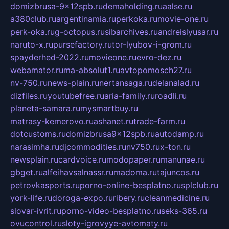
domizbrusa-9x12spb.ru
demaholding.ru
aalse.ru
a380club.ru
argentinamia.ru
perkoka.ru
movie-one.ru
perk-oka.ru
g-octopus.ru
sibarchives.ru
andreislyusar.ru
naruto-x.ru
pursefactory.ru
tor-lyubov-i-grom.ru
spayderhed-2022.ru
movieone.ru
evro-dez.ru
webamator.ru
ma-absolut1.ru
avtopomosch27.ru
nv-750.ru
news-plain.ru
nertansaga.ru
delanalad.ru
dizfiles.ru
youtubefree.ru
aria-family.ru
roadli.ru
planeta-samara.ru
mysmartbuy.ru
matrasy-kemerovo.ru
ashanet.ru
trade-farm.ru
dotcustoms.ru
domizbrusa9x12spb.ru
autodamp.ru
narasimha.ru
djcommodities.ru
nv750.ru
x-ton.ru
newsplain.ru
cardvoice.ru
modopaper.ru
manunae.ru
gbget.ru
alfeihavsalnassr.ru
madoma.ru
tajuncos.ru
petrovkasports.ru
porno-online-besplatno.ru
splclub.ru
york-life.ru
doroga-expo.ru
ribery.ru
cleanmedicine.ru
slovar-ivrit.ru
porno-video-besplatno.ru
seks-365.ru
ovucontrol.ru
sloty-igrovyye-avtomaty.ru