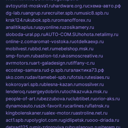
avtoyurist-moskva1.ru
hardware.org.ru
схема-авто.рф
dg-lab.ru
angrup.ru
recruiter.spb.ru
music8.spb.ru
krsk124.ru
kubok.spb.ru
romanofforex.ru
analitikaplus.ru
spyonline.ru
zosikamery.ru
sloboda-ural.pp.ru
AUTO-COM.SU
hohota.net
alimy.ru
online-z.com
aromat-vostoka.ru
otdelkaexp.ru
mobilvest.ru
bbd.net.ru
mebelshop.msk.ru
smp-forum.ru
bastion-td.ru
kosmoscreative.ru
avrmotors.ru
art-galadesign.ru
tiffany-c.ru
ecostep-samara.ru
d-p.spb.ru
галактика73.рф
sko.com.ru
davitamebel-spb.ru
fotsis.ru
tesiaes.ru
kokoroyari.spb.ru
blesna-kazan.ru
mossilver.ru
lenderoq.ru
sergeydobrin.ru
tochkazvuka.msk.ru
people-of-art.ru
bezzubova.ru
clubtibet.ru
orior-aks.ru
dynamoauto.ru
szk-favorit.ru
carlines.ru
flatnsk.ru
kingbolenskaner.ru
alex-motor.ru
astroline.net.ru
act1.spb.ru
polyglot.com.ru
gidlipetsk.ru
ooo-driada.ru
detsad125.ru
mir-zdoroviya.ru
bruslanovo.ru
siterem.ru