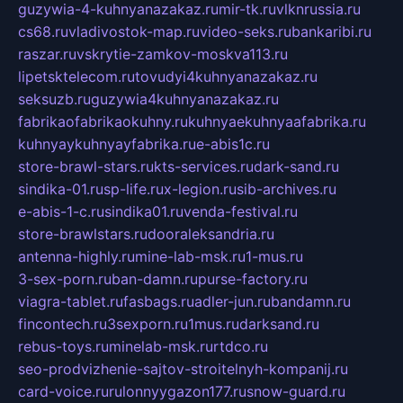
guzywia-4-kuhnyanazakaz.ru
mir-tk.ru
vlknrussia.ru
cs68.ru
vladivostok-map.ru
video-seks.ru
bankaribi.ru
raszar.ru
vskrytie-zamkov-moskva113.ru
lipetsktelecom.ru
tovudyi4kuhnyanazakaz.ru
seksuzb.ru
guzywia4kuhnyanazakaz.ru
fabrikaofabrikaokuhny.ru
kuhnyaekuhnyaafabrika.ru
kuhnyaykuhnyayfabrika.ru
e-abis1c.ru
store-brawl-stars.ru
kts-services.ru
dark-sand.ru
sindika-01.ru
sp-life.ru
x-legion.ru
sib-archives.ru
e-abis-1-c.ru
sindika01.ru
venda-festival.ru
store-brawlstars.ru
dooraleksandria.ru
antenna-highly.ru
mine-lab-msk.ru
1-mus.ru
3-sex-porn.ru
ban-damn.ru
purse-factory.ru
viagra-tablet.ru
fasbags.ru
adler-jun.ru
bandamn.ru
fincontech.ru
3sexporn.ru
1mus.ru
darksand.ru
rebus-toys.ru
minelab-msk.ru
rtdco.ru
seo-prodvizhenie-sajtov-stroitelnyh-kompanij.ru
card-voice.ru
rulonnyygazon177.ru
snow-guard.ru