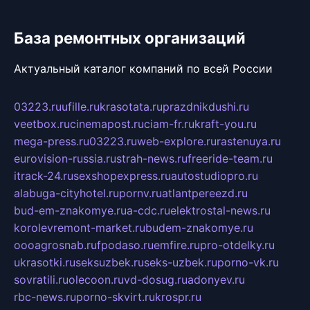
База ремонтных организаций
Актуальный каталог компаний по всей России
03223.ru
ufille.ru
krasotata.ru
prazdnikdushi.ru
veetbox.ru
cinemapost.ru
ciam-fr.ru
kraft-you.ru
mega-press.ru
03223.ru
web-explore.ru
rastenuya.ru
eurovision-russia.ru
strah-news.ru
freeride-team.ru
itrack-24.ru
sexshopexpress.ru
autostudiopro.ru
alabuga-cityhotel.ru
pornv.ru
atlantpereezd.ru
bud-em-znakomye.ru
a-cdc.ru
elektrostal-news.ru
korolevremont-market.ru
budem-znakomye.ru
oooagrosnab.ru
fpodaso.ru
emfire.ru
pro-otdelky.ru
ukrasotki.ru
seksuzbek.ru
seks-uzbek.ru
porno-vk.ru
sovratili.ru
olecoon.ru
vd-dosug.ru
adonyev.ru
rbc-news.ru
porno-skvirt.ru
krospr.ru