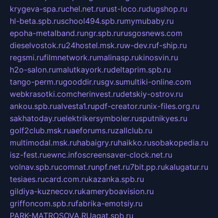
krygeva-spa.ru
chel.net.ru
rust-loco.ru
dugshop.ru
hl-beta.spb.ru
school494.spb.ru
mymubaby.ru
epoha-metalband.ru
ngr.spb.ru
rusgosnews.com
dieselvostok.ru
24hostel.msk.ru
w-dev.ru
f-ship.ru
regsmi.ru
filmnetwork.ru
malinasp.ru
kinosvin.ru
h2o-salon.ru
malutkayork.ru
deltaprim.spb.ru
tango-perm.ru
gooddir.ru
sgv.su
multiki-online.com
webkrasotki.com
cherinvest.ru
detskiy-ostrov.ru
ankou.spb.ru
alvesta1.ru
pdf-creator.ru
nix-files.org.ru
sakhatoday.ru
elektrikersymboler.ru
sputnikyes.ru
golf2club.msk.ru
aeforums.ru
zallclub.ru
multimodal.msk.ru
habaigry.ru
haikko.ru
sobakopedia.ru
isz-fest.ru
ewnc.info
screensaver-clock.net.ru
volnav.spb.ru
comnat.ru
npf.net.ru
7bit.pp.ru
kalugatur.ru
tesiaes.ru
card.com.ru
kazanka.spb.ru
gildiya-kuznecov.ru
kameryboavision.ru
griffoncom.spb.ru
fabrika-emotsiy.ru
PARK-MATROSOVA.RU
agat.spb.ru