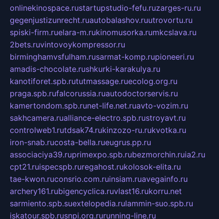
onlinekinospace.ru
startupstudio-fefu.ru
zarges-ru.ru
gegenjustizunrecht.ru
autobalashov.ru
utrovortu.ru
spiski-firm.ru
elara-m.ru
kinomusorka.ru
mkcslava.ru
2bets.ru
vintovoykompressor.ru
birminghamvsfulham.ru
sarmat-komp.ru
pioneeri.ru
amadis-chocolate.ru
shkurki-karakulya.ru
kanotiforet.spb.ru
tutmassage.ru
ecolog.org.ru
praga.spb.ru
falcorussia.ru
autodoctorservis.ru
kamertondom.spb.ru
net-life.net.ru
avto-vozim.ru
sakhcamera.ru
alliance-electro.spb.ru
stroyavt.ru
controlweb1.ru
tdsak74.ru
kinzozo-ru.ru
kvotka.ru
iron-snab.ru
costa-bella.ru
eugrus.pp.ru
associaciya39.ru
primexpo.spb.ru
bezmorchin.ru
ia2.ru
cpt21.ru
ispecspb.ru
regahost.ru
kolosok-elita.ru
tae-kwon.ru
consrio.com.ru
insiam.ru
avegainfo.ru
archery161.ru
bigencyclica.ru
vlast16.ru
korru.net
sarmiento.spb.su
extelopedia.ru
lammin-suo.spb.ru
iskatour.spb.ru
snpi.org.ru
running-line.ru