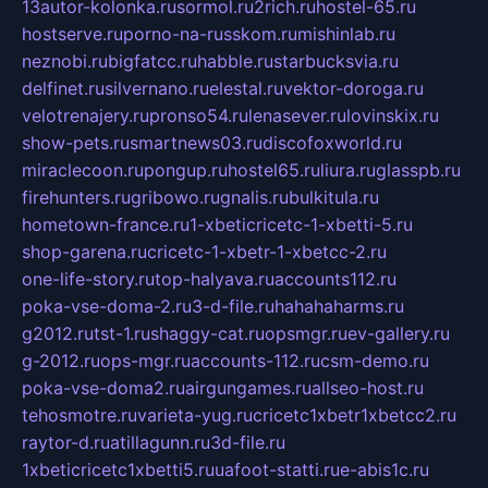
13autor-kolonka.ru
sormol.ru
2rich.ru
hostel-65.ru
hostserve.ru
porno-na-russkom.ru
mishinlab.ru
neznobi.ru
bigfatcc.ru
habble.ru
starbucksvia.ru
delfinet.ru
silvernano.ru
elestal.ru
vektor-doroga.ru
velotrenajery.ru
pronso54.ru
lenasever.ru
lovinskix.ru
show-pets.ru
smartnews03.ru
discofoxworld.ru
miraclecoon.ru
pongup.ru
hostel65.ru
liura.ru
glasspb.ru
firehunters.ru
gribowo.ru
gnalis.ru
bulkitula.ru
hometown-france.ru
1-xbeticricetc-1-xbetti-5.ru
shop-garena.ru
cricetc-1-xbetr-1-xbetcc-2.ru
one-life-story.ru
top-halyava.ru
accounts112.ru
poka-vse-doma-2.ru
3-d-file.ru
hahahaharms.ru
g2012.ru
tst-1.ru
shaggy-cat.ru
opsmgr.ru
ev-gallery.ru
g-2012.ru
ops-mgr.ru
accounts-112.ru
csm-demo.ru
poka-vse-doma2.ru
airgungames.ru
allseo-host.ru
tehosmotre.ru
varieta-yug.ru
cricetc1xbetr1xbetcc2.ru
raytor-d.ru
atillagunn.ru
3d-file.ru
1xbeticricetc1xbetti5.ru
uafoot-statti.ru
e-abis1c.ru