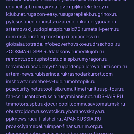
council.spb.ru
лодкипатриот.рф
kafekolizey.ru
iclub.net.ru
gazon-easy.ru
sugarepilekb.ru
grinox.ru
pylesostineco.ru
msts-ozarenie.ru
kameryjooan.ru
artemovskij.ru
dopler.spb.ru
aid70.ru
metall-perm.ru
ndm.msk.ru
ratingzooshop.ru
apiaccess.ru
globalautotrade.info
bezverhovskoe.ru
drsschool.ru
ZOOSMART.SPB.RU
dalakony.ru
medikijob.ru
remontt.spb.ru
photostudia.spb.ru
myragon.ru
terramia.ru
academy62.ru
gardengallereya.ru
rti.com.ru
artem-news.ru
biserinca.ru
krasnodarkurort.com
imshowtv.ru
mebel-v-tule.ru
mobtopik.ru
pcsecurity.net.ru
tool-sib.ru
multimetrunit.ru
sp-tour.ru
fan-cs.ru
santeh-russia.ru
symbian9.net.ru
DSHAIR.RU
tmmotors.spb.ru
xjocuricopii.com
musavtomat.msk.ru
obustrojdom.ru
sovetcik.ru
ybaranovskaya.ru
ppknews.ru
cult-alshei.ru
JAPANRUSSIA.RU
proekciyamebel.ru
imper-finans.ru
rim.org.ru
glamourai.ru
brassminus.ru
zabor-pro.ru
ftn.pp.ru