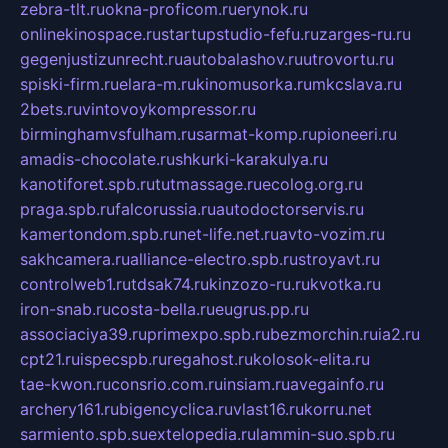
zebra-tlt.ru
okna-proficom.ru
erynok.ru
onlinekinospace.ru
startupstudio-fefu.ru
zarges-ru.ru
gegenjustizunrecht.ru
autobalashov.ru
utrovortu.ru
spiski-firm.ru
elara-m.ru
kinomusorka.ru
mkcslava.ru
2bets.ru
vintovoykompressor.ru
birminghamvsfulham.ru
sarmat-komp.ru
pioneeri.ru
amadis-chocolate.ru
shkurki-karakulya.ru
kanotiforet.spb.ru
tutmassage.ru
ecolog.org.ru
praga.spb.ru
falcorussia.ru
autodoctorservis.ru
kamertondom.spb.ru
net-life.net.ru
avto-vozim.ru
sakhcamera.ru
alliance-electro.spb.ru
stroyavt.ru
controlweb1.ru
tdsak74.ru
kinzozo-ru.ru
kvotka.ru
iron-snab.ru
costa-bella.ru
eugrus.pp.ru
associaciya39.ru
primexpo.spb.ru
bezmorchin.ru
ia2.ru
cpt21.ru
ispecspb.ru
regahost.ru
kolosok-elita.ru
tae-kwon.ru
consrio.com.ru
insiam.ru
avegainfo.ru
archery161.ru
bigencyclica.ru
vlast16.ru
korru.net
sarmiento.spb.su
extelopedia.ru
lammin-suo.spb.ru