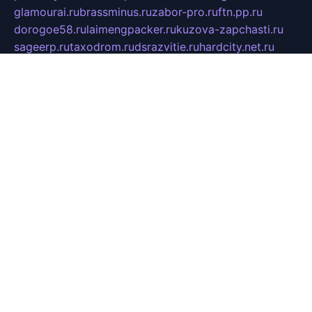
glamourai.ru
brassminus.ru
zabor-pro.ru
ftn.pp.ru
dorogoe58.ru
laimengpacker.ru
kuzova-zapchasti.ru
sageerp.ru
taxodrom.ru
dsrazvitie.ru
hardcity.net.ru
ratinghomegames.ru
topservice25.ru
gubernyan.ru
gtglasslined.ru
ii4.ru
tssport.spb.ru
andorra24.com
blackwallstreet.ru
oboimos.ru
optim-doors.com.ru
ikuch.ru
nycr.org.ru
npa21.ru
vremya-ch.spb.ru
desert000.ru
ivtorgi.ru
ifiori.ru
catalog-statei.ru
dcv.org.ru
spetsmaster174.ru
ipkameryhiseeu.ru
dum26.ru
ruspol.spb.ru
fr-opendp.ru
kam-solnyshko.ru
cheyenne-arapaho.ru
sevzapmetal.spb.ru
ted-lapidus.spb.ru
parasite-eliminator.ru
sigma-complete.ru
modernworld.ru
dama-moda.ru
eholot-group.ru
sk-nvkz.ru
DRONGOLD.RU
democratia2.ru
i-farmer.ru
mass-sport.org
jablonex.spb.ru
bookmess.ru
linkword.ru
refineua.com.ru
cs-spec.net.ru
altay-mebel.ru
DNK-THEATRE.RU
mechaniks.spb.ru
ipcamtechage.ru