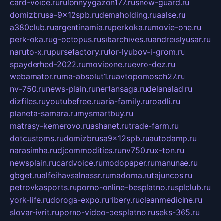
card-voice.ru
rulonnyygazon177.ru
snow-guard.ru
domizbrusa-9x12spb.ru
demaholding.ru
aalse.ru
a380club.ru
argentinamia.ru
perkoka.ru
movie-one.ru
perk-oka.ru
g-octopus.ru
sibarchives.ru
andreislyusar.ru
naruto-x.ru
pursefactory.ru
tor-lyubov-i-grom.ru
spayderhed-2022.ru
movieone.ru
evro-dez.ru
webamator.ru
ma-absolut1.ru
avtopomosch27.ru
nv-750.ru
news-plain.ru
nertansaga.ru
delanalad.ru
dizfiles.ru
youtubefree.ru
aria-family.ru
roadli.ru
planeta-samara.ru
mysmartbuy.ru
matrasy-kemerovo.ru
ashanet.ru
trade-farm.ru
dotcustoms.ru
domizbrusa9x12spb.ru
autodamp.ru
narasimha.ru
djcommodities.ru
nv750.ru
x-ton.ru
newsplain.ru
cardvoice.ru
modopaper.ru
manunae.ru
gbget.ru
alfeihavsalnassr.ru
madoma.ru
tajuncos.ru
petrovkasports.ru
porno-online-besplatno.ru
splclub.ru
york-life.ru
doroga-expo.ru
ribery.ru
cleanmedicine.ru
slovar-ivrit.ru
porno-video-besplatno.ru
seks-365.ru