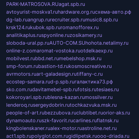
PARK-MATROSOVA.RU
agat.spb.ru
avtoyurist-moskva1.ru
hardware.org.ru
схема-авто.рф
dg-lab.ru
angrup.ru
recruiter.spb.ru
music8.spb.ru
krsk124.ru
kubok.spb.ru
romanofforex.ru
analitikaplus.ru
spyonline.ru
zosikamery.ru
sloboda-ural.pp.ru
AUTO-COM.SU
hohota.net
alimy.ru
online-z.com
aromat-vostoka.ru
otdelkaexp.ru
mobilvest.ru
bbd.net.ru
mebelshop.msk.ru
smp-forum.ru
bastion-td.ru
kosmoscreative.ru
avrmotors.ru
art-galadesign.ru
tiffany-c.ru
ecostep-samara.ru
d-p.spb.ru
галактика73.рф
sko.com.ru
davitamebel-spb.ru
fotsis.ru
tesiaes.ru
kokoroyari.spb.ru
blesna-kazan.ru
mossilver.ru
lenderoq.ru
sergeydobrin.ru
tochkazvuka.msk.ru
people-of-art.ru
bezzubova.ru
clubtibet.ru
orior-aks.ru
dynamoauto.ru
szk-favorit.ru
carlines.ru
flatnsk.ru
kingbolenskaner.ru
alex-motor.ru
astroline.net.ru
act1.spb.ru
polyglot.com.ru
gidlipetsk.ru
ooo-driada.ru