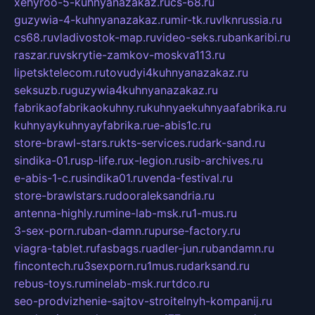
xehyroo-5-kuhnyanazakaz.ru
cs-68.ru
guzywia-4-kuhnyanazakaz.ru
mir-tk.ru
vlknrussia.ru
cs68.ru
vladivostok-map.ru
video-seks.ru
bankaribi.ru
raszar.ru
vskrytie-zamkov-moskva113.ru
lipetsktelecom.ru
tovudyi4kuhnyanazakaz.ru
seksuzb.ru
guzywia4kuhnyanazakaz.ru
fabrikaofabrikaokuhny.ru
kuhnyaekuhnyaafabrika.ru
kuhnyaykuhnyayfabrika.ru
e-abis1c.ru
store-brawl-stars.ru
kts-services.ru
dark-sand.ru
sindika-01.ru
sp-life.ru
x-legion.ru
sib-archives.ru
e-abis-1-c.ru
sindika01.ru
venda-festival.ru
store-brawlstars.ru
dooraleksandria.ru
antenna-highly.ru
mine-lab-msk.ru
1-mus.ru
3-sex-porn.ru
ban-damn.ru
purse-factory.ru
viagra-tablet.ru
fasbags.ru
adler-jun.ru
bandamn.ru
fincontech.ru
3sexporn.ru
1mus.ru
darksand.ru
rebus-toys.ru
minelab-msk.ru
rtdco.ru
seo-prodvizhenie-sajtov-stroitelnyh-kompanij.ru