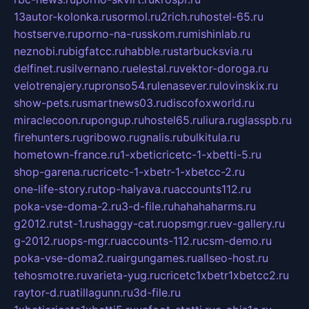
13autor-kolonka.ru
sormol.ru
2rich.ru
hostel-65.ru
hostserve.ru
porno-na-russkom.ru
mishinlab.ru
neznobi.ru
bigfatcc.ru
habble.ru
starbucksvia.ru
delfinet.ru
silvernano.ru
elestal.ru
vektor-doroga.ru
velotrenajery.ru
pronso54.ru
lenasever.ru
lovinskix.ru
show-pets.ru
smartnews03.ru
discofoxworld.ru
miraclecoon.ru
pongup.ru
hostel65.ru
liura.ru
glasspb.ru
firehunters.ru
gribowo.ru
gnalis.ru
bulkitula.ru
hometown-france.ru
1-xbeticricetc-1-xbetti-5.ru
shop-garena.ru
cricetc-1-xbetr-1-xbetcc-2.ru
one-life-story.ru
top-halyava.ru
accounts112.ru
poka-vse-doma-2.ru
3-d-file.ru
hahahaharms.ru
g2012.ru
tst-1.ru
shaggy-cat.ru
opsmgr.ru
ev-gallery.ru
g-2012.ru
ops-mgr.ru
accounts-112.ru
csm-demo.ru
poka-vse-doma2.ru
airgungames.ru
allseo-host.ru
tehosmotre.ru
varieta-yug.ru
cricetc1xbetr1xbetcc2.ru
raytor-d.ru
atillagunn.ru
3d-file.ru