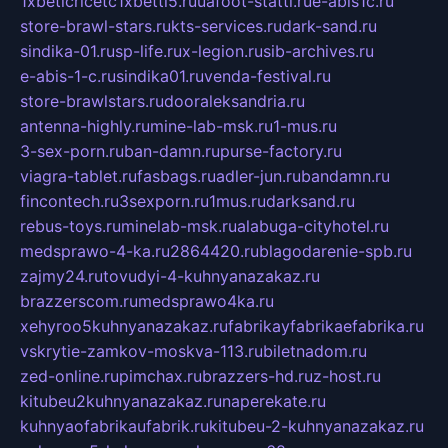
1xbeticricetc1xbetti5.ru
uafoot-statti.ru
e-abis1c.ru
store-brawl-stars.ru
kts-services.ru
dark-sand.ru
sindika-01.ru
sp-life.ru
x-legion.ru
sib-archives.ru
e-abis-1-c.ru
sindika01.ru
venda-festival.ru
store-brawlstars.ru
dooraleksandria.ru
antenna-highly.ru
mine-lab-msk.ru
1-mus.ru
3-sex-porn.ru
ban-damn.ru
purse-factory.ru
viagra-tablet.ru
fasbags.ru
adler-jun.ru
bandamn.ru
fincontech.ru
3sexporn.ru
1mus.ru
darksand.ru
rebus-toys.ru
minelab-msk.ru
alabuga-cityhotel.ru
medsprawo-4-ka.ru
2864420.ru
blagodarenie-spb.ru
zajmy24.ru
tovudyi-4-kuhnyanazakaz.ru
brazzerscom.ru
medsprawo4ka.ru
xehyroo5kuhnyanazakaz.ru
fabrikayfabrikaefabrika.ru
vskrytie-zamkov-moskva-113.ru
biletnadom.ru
zed-online.ru
pimchax.ru
brazzers-hd.ru
z-host.ru
kitubeu2kuhnyanazakaz.ru
naperekate.ru
kuhnyaofabrikaufabrik.ru
kitubeu-2-kuhnyanazakaz.ru