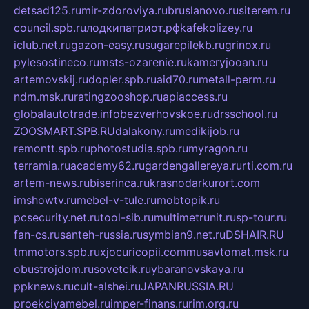
detsad125.ru
mir-zdoroviya.ru
bruslanovo.ru
siterem.ru
council.spb.ru
лодкипатриот.рф
kafekolizey.ru
iclub.net.ru
gazon-easy.ru
sugarepilekb.ru
grinox.ru
pylesostineco.ru
msts-ozarenie.ru
kameryjooan.ru
artemovskij.ru
dopler.spb.ru
aid70.ru
metall-perm.ru
ndm.msk.ru
ratingzooshop.ru
apiaccess.ru
globalautotrade.info
bezverhovskoe.ru
drsschool.ru
ZOOSMART.SPB.RU
dalakony.ru
medikijob.ru
remontt.spb.ru
photostudia.spb.ru
myragon.ru
terramia.ru
academy62.ru
gardengallereya.ru
rti.com.ru
artem-news.ru
biserinca.ru
krasnodarkurort.com
imshowtv.ru
mebel-v-tule.ru
mobtopik.ru
pcsecurity.net.ru
tool-sib.ru
multimetrunit.ru
sp-tour.ru
fan-cs.ru
santeh-russia.ru
symbian9.net.ru
DSHAIR.RU
tmmotors.spb.ru
xjocuricopii.com
musavtomat.msk.ru
obustrojdom.ru
sovetcik.ru
ybaranovskaya.ru
ppknews.ru
cult-alshei.ru
JAPANRUSSIA.RU
proekciyamebel.ru
imper-finans.ru
rim.org.ru