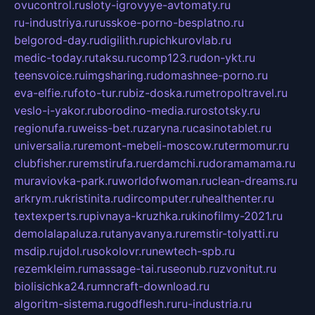
ovucontrol.ru
sloty-igrovyye-avtomaty.ru
ru-industriya.ru
russkoe-porno-besplatno.ru
belgorod-day.ru
digilith.ru
pichkurovlab.ru
medic-today.ru
taksu.ru
comp123.ru
don-ykt.ru
teensvoice.ru
imgsharing.ru
domashnee-porno.ru
eva-elfie.ru
foto-tur.ru
biz-doska.ru
metropoltravel.ru
veslo-i-yakor.ru
borodino-media.ru
rostotsky.ru
regionufa.ru
weiss-bet.ru
zaryna.ru
casinotablet.ru
universalia.ru
remont-mebeli-moscow.ru
termomur.ru
clubfisher.ru
remstirufa.ru
erdamchi.ru
doramamama.ru
muraviovka-park.ru
worldofwoman.ru
clean-dreams.ru
arkrym.ru
kristinita.ru
dircomputer.ru
healthenter.ru
textexperts.ru
pivnaya-kruzhka.ru
kinofilmy-2021.ru
demolalapaluza.ru
tanyavanya.ru
remstir-tolyatti.ru
msdip.ru
jdol.ru
sokolovr.ru
newtech-spb.ru
rezemkleim.ru
massage-tai.ru
seonub.ru
zvonitut.ru
biolisichka24.ru
mncraft-download.ru
algoritm-sistema.ru
godflesh.ru
ru-industria.ru