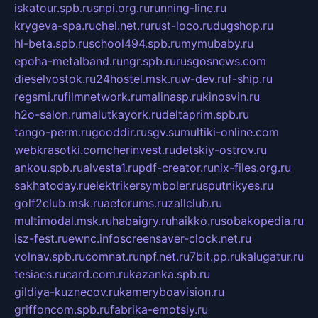
iskatour.spb.ru
snpi.org.ru
running-line.ru
krygeva-spa.ru
chel.net.ru
rust-loco.ru
dugshop.ru
hl-beta.spb.ru
school494.spb.ru
mymubaby.ru
epoha-metalband.ru
ngr.spb.ru
rusgosnews.com
dieselvostok.ru
24hostel.msk.ru
w-dev.ru
f-ship.ru
regsmi.ru
filmnetwork.ru
malinasp.ru
kinosvin.ru
h2o-salon.ru
malutkayork.ru
deltaprim.spb.ru
tango-perm.ru
gooddir.ru
sgv.su
multiki-online.com
webkrasotki.com
cherinvest.ru
detskiy-ostrov.ru
ankou.spb.ru
alvesta1.ru
pdf-creator.ru
nix-files.org.ru
sakhatoday.ru
elektrikersymboler.ru
sputnikyes.ru
golf2club.msk.ru
aeforums.ru
zallclub.ru
multimodal.msk.ru
habaigry.ru
haikko.ru
sobakopedia.ru
isz-fest.ru
ewnc.info
screensaver-clock.net.ru
volnav.spb.ru
comnat.ru
npf.net.ru
7bit.pp.ru
kalugatur.ru
tesiaes.ru
card.com.ru
kazanka.spb.ru
gildiya-kuznecov.ru
kameryboavision.ru
griffoncom.spb.ru
fabrika-emotsiy.ru