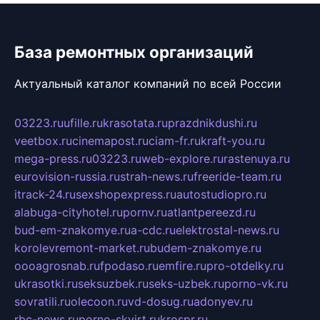
База ремонтных организаций
Актуальный каталог компаний по всей России
03223.ru
ufille.ru
krasotata.ru
prazdnikdushi.ru
veetbox.ru
cinemapost.ru
ciam-fr.ru
kraft-you.ru
mega-press.ru
03223.ru
web-explore.ru
rastenuya.ru
eurovision-russia.ru
strah-news.ru
freeride-team.ru
itrack-24.ru
sexshopexpress.ru
autostudiopro.ru
alabuga-cityhotel.ru
pornv.ru
atlantpereezd.ru
bud-em-znakomye.ru
a-cdc.ru
elektrostal-news.ru
korolevremont-market.ru
budem-znakomye.ru
oooagrosnab.ru
fpodaso.ru
emfire.ru
pro-otdelky.ru
ukrasotki.ru
seksuzbek.ru
seks-uzbek.ru
porno-vk.ru
sovratili.ru
olecoon.ru
vd-dosug.ru
adonyev.ru
rbc-news.ru
porno-skvirt.ru
krospr.ru