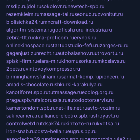
msdip.ru
jdol.ru
sokolovr.ru
newtech-spb.ru
rezemkleim.ru
massage-tai.ru
seonub.ru
zvonitut.ru
biolisichka24.ru
mncraft-download.ru
algoritm-sistema.ru
godflesh.ru
ru-industria.ru
zebra-tlt.ru
okna-proficom.ru
erynok.ru
onlinekinospace.ru
startupstudio-fefu.ru
zarges-ru.ru
gegenjustizunrecht.ru
autobalashov.ru
utrovortu.ru
spiski-firm.ru
elara-m.ru
kinomusorka.ru
mkcslava.ru
2bets.ru
vintovoykompressor.ru
birminghamvsfulham.ru
sarmat-komp.ru
pioneeri.ru
amadis-chocolate.ru
shkurki-karakulya.ru
kanotiforet.spb.ru
tutmassage.ru
ecolog.org.ru
praga.spb.ru
falcorussia.ru
autodoctorservis.ru
kamertondom.spb.ru
net-life.net.ru
avto-vozim.ru
sakhcamera.ru
alliance-electro.spb.ru
stroyavt.ru
controlweb1.ru
tdsak74.ru
kinzozo-ru.ru
kvotka.ru
iron-snab.ru
costa-bella.ru
eugrus.pp.ru
associaciya39.ru
primexpo.spb.ru
bezmorchin.ru
ia2.ru