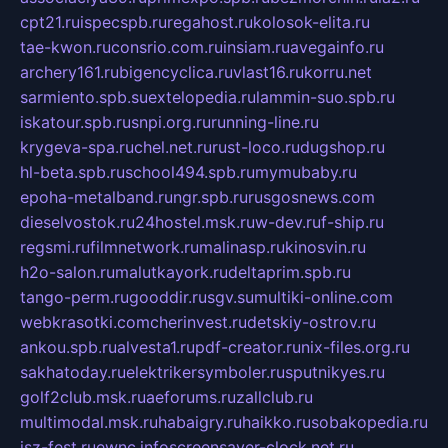
cpt21.ru
ispecspb.ru
regahost.ru
kolosok-elita.ru
tae-kwon.ru
consrio.com.ru
insiam.ru
avegainfo.ru
archery161.ru
bigencyclica.ru
vlast16.ru
korru.net
sarmiento.spb.su
extelopedia.ru
lammin-suo.spb.ru
iskatour.spb.ru
snpi.org.ru
running-line.ru
krygeva-spa.ru
chel.net.ru
rust-loco.ru
dugshop.ru
hl-beta.spb.ru
school494.spb.ru
mymubaby.ru
epoha-metalband.ru
ngr.spb.ru
rusgosnews.com
dieselvostok.ru
24hostel.msk.ru
w-dev.ru
f-ship.ru
regsmi.ru
filmnetwork.ru
malinasp.ru
kinosvin.ru
h2o-salon.ru
malutkayork.ru
deltaprim.spb.ru
tango-perm.ru
gooddir.ru
sgv.su
multiki-online.com
webkrasotki.com
cherinvest.ru
detskiy-ostrov.ru
ankou.spb.ru
alvesta1.ru
pdf-creator.ru
nix-files.org.ru
sakhatoday.ru
elektrikersymboler.ru
sputnikyes.ru
golf2club.msk.ru
aeforums.ru
zallclub.ru
multimodal.msk.ru
habaigry.ru
haikko.ru
sobakopedia.ru
isz-fest.ru
ewnc.info
screensaver-clock.net.ru