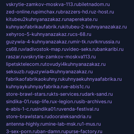
vskrytie-zamkov-moskva-113.ru
biletnadom.ru
zed-online.ru
pimchax.ru
brazzers-hd.ru
z-host.ru
kitubeu2kuhnyanazakaz.ru
naperekate.ru
kuhnyaofabrikaufabrik.ru
kitubeu-2-kuhnyanazakaz.ru
xehyroo-5-kuhnyanazakaz.ru
cs-68.ru
guzywia-4-kuhnyanazakaz.ru
mir-tk.ru
vlknrussia.ru
cs68.ru
vladivostok-map.ru
video-seks.ru
bankaribi.ru
raszar.ru
vskrytie-zamkov-moskva113.ru
lipetsktelecom.ru
tovudyi4kuhnyanazakaz.ru
seksuzb.ru
guzywia4kuhnyanazakaz.ru
fabrikaofabrikaokuhny.ru
kuhnyaekuhnyaafabrika.ru
kuhnyaykuhnyayfabrika.ru
e-abis1c.ru
store-brawl-stars.ru
kts-services.ru
dark-sand.ru
sindika-01.ru
sp-life.ru
x-legion.ru
sib-archives.ru
e-abis-1-c.ru
sindika01.ru
venda-festival.ru
store-brawlstars.ru
dooraleksandria.ru
antenna-highly.ru
mine-lab-msk.ru
1-mus.ru
3-sex-porn.ru
ban-damn.ru
purse-factory.ru