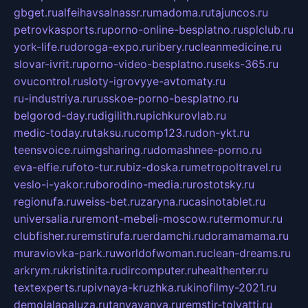
gbget.ru
alfeihavsalnassr.ru
madoma.ru
tajuncos.ru
petrovkasports.ru
porno-online-besplatno.ru
splclub.ru
york-life.ru
doroga-expo.ru
ribery.ru
cleanmedicine.ru
slovar-ivrit.ru
porno-video-besplatno.ru
seks-365.ru
ovucontrol.ru
sloty-igrovyye-avtomaty.ru
ru-industriya.ru
russkoe-porno-besplatno.ru
belgorod-day.ru
digilith.ru
pichkurovlab.ru
medic-today.ru
taksu.ru
comp123.ru
don-ykt.ru
teensvoice.ru
imgsharing.ru
domashnee-porno.ru
eva-elfie.ru
foto-tur.ru
biz-doska.ru
metropoltravel.ru
veslo-i-yakor.ru
borodino-media.ru
rostotsky.ru
regionufa.ru
weiss-bet.ru
zaryna.ru
casinotablet.ru
universalia.ru
remont-mebeli-moscow.ru
termomur.ru
clubfisher.ru
remstirufa.ru
erdamchi.ru
doramamama.ru
muraviovka-park.ru
worldofwoman.ru
clean-dreams.ru
arkrym.ru
kristinita.ru
dircomputer.ru
healthenter.ru
textexperts.ru
pivnaya-kruzhka.ru
kinofilmy-2021.ru
demolalapaluza.ru
tanyavanya.ru
remstir-tolyatti.ru