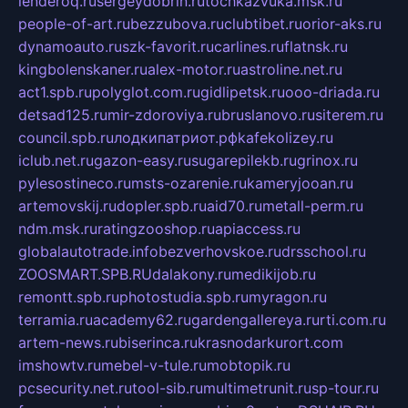
lenderoq.ru
sergeydobrin.ru
tochkazvuka.msk.ru
people-of-art.ru
bezzubova.ru
clubtibet.ru
orior-aks.ru
dynamoauto.ru
szk-favorit.ru
carlines.ru
flatnsk.ru
kingbolenskaner.ru
alex-motor.ru
astroline.net.ru
act1.spb.ru
polyglot.com.ru
gidlipetsk.ru
ooo-driada.ru
detsad125.ru
mir-zdoroviya.ru
bruslanovo.ru
siterem.ru
council.spb.ru
лодкипатриот.рф
kafekolizey.ru
iclub.net.ru
gazon-easy.ru
sugarepilekb.ru
grinox.ru
pylesostineco.ru
msts-ozarenie.ru
kameryjooan.ru
artemovskij.ru
dopler.spb.ru
aid70.ru
metall-perm.ru
ndm.msk.ru
ratingzooshop.ru
apiaccess.ru
globalautotrade.info
bezverhovskoe.ru
drsschool.ru
ZOOSMART.SPB.RU
dalakony.ru
medikijob.ru
remontt.spb.ru
photostudia.spb.ru
myragon.ru
terramia.ru
academy62.ru
gardengallereya.ru
rti.com.ru
artem-news.ru
biserinca.ru
krasnodarkurort.com
imshowtv.ru
mebel-v-tule.ru
mobtopik.ru
pcsecurity.net.ru
tool-sib.ru
multimetrunit.ru
sp-tour.ru