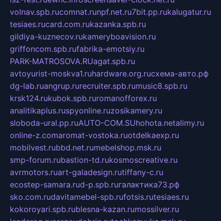
volnav.spb.ru
comnat.ru
npf.net.ru
7bit.pp.ru
kalugatur.ru
tesiaes.ru
card.com.ru
kazanka.spb.ru
gildiya-kuznecov.ru
kameryboavision.ru
griffoncom.spb.ru
fabrika-emotsiy.ru
PARK-MATROSOVA.RU
agat.spb.ru
avtoyurist-moskva1.ru
hardware.org.ru
схема-авто.рф
dg-lab.ru
angrup.ru
recruiter.spb.ru
music8.spb.ru
krsk124.ru
kubok.spb.ru
romanofforex.ru
analitikaplus.ru
spyonline.ru
zosikamery.ru
sloboda-ural.pp.ru
AUTO-COM.SU
hohota.net
alimy.ru
online-z.com
aromat-vostoka.ru
otdelkaexp.ru
mobilvest.ru
bbd.net.ru
mebelshop.msk.ru
smp-forum.ru
bastion-td.ru
kosmoscreative.ru
avrmotors.ru
art-galadesign.ru
tiffany-c.ru
ecostep-samara.ru
d-p.spb.ru
галактика73.рф
sko.com.ru
davitamebel-spb.ru
fotsis.ru
tesiaes.ru
kokoroyari.spb.ru
blesna-kazan.ru
mossilver.ru