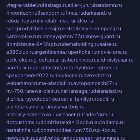
viagra-tablet.ru
fasbags.ru
adler-jun.ru
bandamn.ru
fincontech.ru
3sexporn.ru
1mus.ru
darksand.ru
rebus-toys.ru
minelab-msk.ru
rtdco.ru
seo-prodvizhenie-sajtov-stroitelnyh-kompanij.ru
card-voice.ru
rulonnyygazon177.ru
snow-guard.ru
domizbrusa-9x12spb.ru
demaholding.ru
aalse.ru
a380club.ru
argentinamia.ru
perkoka.ru
movie-one.ru
perk-oka.ru
g-octopus.ru
sibarchives.ru
andreislyusar.ru
naruto-x.ru
pursefactory.ru
tor-lyubov-i-grom.ru
spayderhed-2022.ru
movieone.ru
evro-dez.ru
webamator.ru
ma-absolut1.ru
avtopomosch27.ru
nv-750.ru
news-plain.ru
nertansaga.ru
delanalad.ru
dizfiles.ru
youtubefree.ru
aria-family.ru
roadli.ru
planeta-samara.ru
mysmartbuy.ru
matrasy-kemerovo.ru
ashanet.ru
trade-farm.ru
dotcustoms.ru
domizbrusa9x12spb.ru
autodamp.ru
narasimha.ru
djcommodities.ru
nv750.ru
x-ton.ru
newsplain.ru
cardvoice.ru
modopaper.ru
manunae.ru