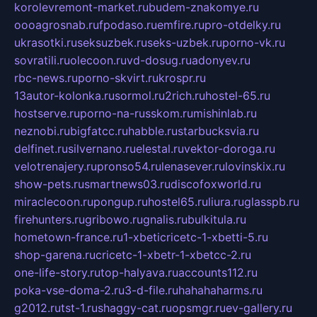
korolevremont-market.ru
budem-znakomye.ru
oooagrosnab.ru
fpodaso.ru
emfire.ru
pro-otdelky.ru
ukrasotki.ru
seksuzbek.ru
seks-uzbek.ru
porno-vk.ru
sovratili.ru
olecoon.ru
vd-dosug.ru
adonyev.ru
rbc-news.ru
porno-skvirt.ru
krospr.ru
13autor-kolonka.ru
sormol.ru
2rich.ru
hostel-65.ru
hostserve.ru
porno-na-russkom.ru
mishinlab.ru
neznobi.ru
bigfatcc.ru
habble.ru
starbucksvia.ru
delfinet.ru
silvernano.ru
elestal.ru
vektor-doroga.ru
velotrenajery.ru
pronso54.ru
lenasever.ru
lovinskix.ru
show-pets.ru
smartnews03.ru
discofoxworld.ru
miraclecoon.ru
pongup.ru
hostel65.ru
liura.ru
glasspb.ru
firehunters.ru
gribowo.ru
gnalis.ru
bulkitula.ru
hometown-france.ru
1-xbeticricetc-1-xbetti-5.ru
shop-garena.ru
cricetc-1-xbetr-1-xbetcc-2.ru
one-life-story.ru
top-halyava.ru
accounts112.ru
poka-vse-doma-2.ru
3-d-file.ru
hahahaharms.ru
g2012.ru
tst-1.ru
shaggy-cat.ru
opsmgr.ru
ev-gallery.ru