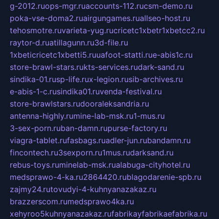
g-2012.ru
ops-mgr.ru
accounts-112.ru
csm-demo.ru
poka-vse-doma2.ru
airgungames.ru
allseo-host.ru
tehosmotre.ru
varieta-yug.ru
cricetc1xbetr1xbetcc2.ru
raytor-d.ru
atillagunn.ru
3d-file.ru
1xbeticricetc1xbetti5.ru
uafoot-statti.ru
e-abis1c.ru
store-brawl-stars.ru
kts-services.ru
dark-sand.ru
sindika-01.ru
sp-life.ru
x-legion.ru
sib-archives.ru
e-abis-1-c.ru
sindika01.ru
venda-festival.ru
store-brawlstars.ru
dooraleksandria.ru
antenna-highly.ru
mine-lab-msk.ru
1-mus.ru
3-sex-porn.ru
ban-damn.ru
purse-factory.ru
viagra-tablet.ru
fasbags.ru
adler-jun.ru
bandamn.ru
fincontech.ru
3sexporn.ru
1mus.ru
darksand.ru
rebus-toys.ru
minelab-msk.ru
alabuga-cityhotel.ru
medsprawo-4-ka.ru
2864420.ru
blagodarenie-spb.ru
zajmy24.ru
tovudyi-4-kuhnyanazakaz.ru
brazzerscom.ru
medsprawo4ka.ru
xehyroo5kuhnyanazakaz.ru
fabrikayfabrikaefabrika.ru