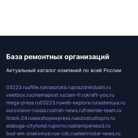
База ремонтных организаций
Актуальный каталог компаний по всей России
03223.ru
ufille.ru
krasotata.ru
prazdnikdushi.ru
veetbox.ru
cinemapost.ru
ciam-fr.ru
kraft-you.ru
mega-press.ru
03223.ru
web-explore.ru
rastenuya.ru
eurovision-russia.ru
strah-news.ru
freeride-team.ru
itrack-24.ru
sexshopexpress.ru
autostudiopro.ru
alabuga-cityhotel.ru
pornv.ru
atlantpereezd.ru
bud-em-znakomye.ru
a-cdc.ru
elektrostal-news.ru