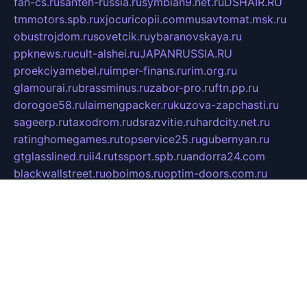
fan-cs.ru
santeh-russia.ru
symbian9.net.ru
DSHAIR.RU
tmmotors.spb.ru
xjocuricopii.com
musavtomat.msk.ru
obustrojdom.ru
sovetcik.ru
ybaranovskaya.ru
ppknews.ru
cult-alshei.ru
JAPANRUSSIA.RU
proekciyamebel.ru
imper-finans.ru
rim.org.ru
glamourai.ru
brassminus.ru
zabor-pro.ru
ftn.pp.ru
dorogoe58.ru
laimengpacker.ru
kuzova-zapchasti.ru
sageerp.ru
taxodrom.ru
dsrazvitie.ru
hardcity.net.ru
ratinghomegames.ru
topservice25.ru
gubernyan.ru
gtglasslined.ru
ii4.ru
tssport.spb.ru
andorra24.com
blackwallstreet.ru
oboimos.ru
optim-doors.com.ru
ikuch.ru
nycr.org.ru
npa21.ru
vremya-ch.spb.ru
desert000.ru
ivtorgi.ru
ifiori.ru
catalog-statei.ru
dcv.org.ru
spetsmaster174.ru
ipkameryhiseeu.ru
dum26.ru
ruspol.spb.ru
fr-opendp.ru
kam-solnyshko.ru
cheyenne-arapaho.ru
sevzapmetal.spb.ru
ted-lapidus.spb.ru
parasite-eliminator.ru
sigma-complete.ru
modernworld.ru
dama-moda.ru