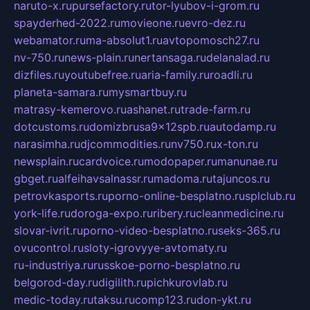
naruto-x.ru
pursefactory.ru
tor-lyubov-i-grom.ru
spayderhed-2022.ru
movieone.ru
evro-dez.ru
webamator.ru
ma-absolut1.ru
avtopomosch27.ru
nv-750.ru
news-plain.ru
nertansaga.ru
delanalad.ru
dizfiles.ru
youtubefree.ru
aria-family.ru
roadli.ru
planeta-samara.ru
mysmartbuy.ru
matrasy-kemerovo.ru
ashanet.ru
trade-farm.ru
dotcustoms.ru
domizbrusa9x12spb.ru
autodamp.ru
narasimha.ru
djcommodities.ru
nv750.ru
x-ton.ru
newsplain.ru
cardvoice.ru
modopaper.ru
manunae.ru
gbget.ru
alfeihavsalnassr.ru
madoma.ru
tajuncos.ru
petrovkasports.ru
porno-online-besplatno.ru
splclub.ru
york-life.ru
doroga-expo.ru
ribery.ru
cleanmedicine.ru
slovar-ivrit.ru
porno-video-besplatno.ru
seks-365.ru
ovucontrol.ru
sloty-igrovyye-avtomaty.ru
ru-industriya.ru
russkoe-porno-besplatno.ru
belgorod-day.ru
digilith.ru
pichkurovlab.ru
medic-today.ru
taksu.ru
comp123.ru
don-ykt.ru