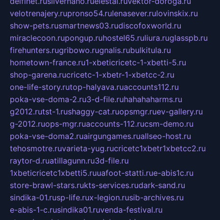
delfinet.ru
silvernano.ru
elestal.ru
vektor-doroga.ru
velotrenajery.ru
pronso54.ru
lenasever.ru
lovinskix.ru
show-pets.ru
smartnews03.ru
discofoxworld.ru
miraclecoon.ru
pongup.ru
hostel65.ru
liura.ru
glasspb.ru
firehunters.ru
gribowo.ru
gnalis.ru
bulkitula.ru
hometown-france.ru
1-xbeticricetc-1-xbetti-5.ru
shop-garena.ru
cricetc-1-xbetr-1-xbetcc-2.ru
one-life-story.ru
top-halyava.ru
accounts112.ru
poka-vse-doma-2.ru
3-d-file.ru
hahahaharms.ru
g2012.ru
tst-1.ru
shaggy-cat.ru
opsmgr.ru
ev-gallery.ru
g-2012.ru
ops-mgr.ru
accounts-112.ru
csm-demo.ru
poka-vse-doma2.ru
airgungames.ru
allseo-host.ru
tehosmotre.ru
varieta-yug.ru
cricetc1xbetr1xbetcc2.ru
raytor-d.ru
atillagunn.ru
3d-file.ru
1xbeticricetc1xbetti5.ru
uafoot-statti.ru
e-abis1c.ru
store-brawl-stars.ru
kts-services.ru
dark-sand.ru
sindika-01.ru
sp-life.ru
x-legion.ru
sib-archives.ru
e-abis-1-c.ru
sindika01.ru
venda-festival.ru