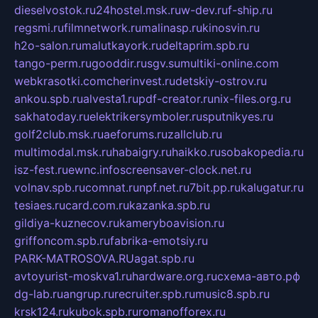
dieselvostok.ru
24hostel.msk.ru
w-dev.ru
f-ship.ru
regsmi.ru
filmnetwork.ru
malinasp.ru
kinosvin.ru
h2o-salon.ru
malutkayork.ru
deltaprim.spb.ru
tango-perm.ru
gooddir.ru
sgv.su
multiki-online.com
webkrasotki.com
cherinvest.ru
detskiy-ostrov.ru
ankou.spb.ru
alvesta1.ru
pdf-creator.ru
nix-files.org.ru
sakhatoday.ru
elektrikersymboler.ru
sputnikyes.ru
golf2club.msk.ru
aeforums.ru
zallclub.ru
multimodal.msk.ru
habaigry.ru
haikko.ru
sobakopedia.ru
isz-fest.ru
ewnc.info
screensaver-clock.net.ru
volnav.spb.ru
comnat.ru
npf.net.ru
7bit.pp.ru
kalugatur.ru
tesiaes.ru
card.com.ru
kazanka.spb.ru
gildiya-kuznecov.ru
kameryboavision.ru
griffoncom.spb.ru
fabrika-emotsiy.ru
PARK-MATROSOVA.RU
agat.spb.ru
avtoyurist-moskva1.ru
hardware.org.ru
схема-авто.рф
dg-lab.ru
angrup.ru
recruiter.spb.ru
music8.spb.ru
krsk124.ru
kubok.spb.ru
romanofforex.ru