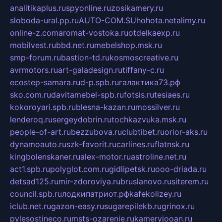
analitikaplus.ru
spyonline.ru
zosikamery.ru
sloboda-ural.pp.ru
AUTO-COM.SU
hohota.net
alimy.ru
online-z.com
aromat-vostoka.ru
otdelkaexp.ru
mobilvest.ru
bbd.net.ru
mebelshop.msk.ru
smp-forum.ru
bastion-td.ru
kosmoscreative.ru
avrmotors.ru
art-galadesign.ru
tiffany-c.ru
ecostep-samara.ru
d-p.spb.ru
галактика73.рф
sko.com.ru
davitamebel-spb.ru
fotsis.ru
tesiaes.ru
kokoroyari.spb.ru
blesna-kazan.ru
mossilver.ru
lenderoq.ru
sergeydobrin.ru
tochkazvuka.msk.ru
people-of-art.ru
bezzubova.ru
clubtibet.ru
orior-aks.ru
dynamoauto.ru
szk-favorit.ru
carlines.ru
flatnsk.ru
kingbolenskaner.ru
alex-motor.ru
astroline.net.ru
act1.spb.ru
polyglot.com.ru
gidlipetsk.ru
ooo-driada.ru
detsad125.ru
mir-zdoroviya.ru
bruslanovo.ru
siterem.ru
council.spb.ru
лодкипатриот.рф
kafekolizey.ru
iclub.net.ru
gazon-easy.ru
sugarepilekb.ru
grinox.ru
pylesostineco.ru
msts-ozarenie.ru
kameryjooan.ru