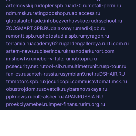
artemovskij.ru
dopler.spb.ru
aid70.ru
metall-perm.ru
ndm.msk.ru
ratingzooshop.ru
apiaccess.ru
globalautotrade.info
bezverhovskoe.ru
drsschool.ru
ZOOSMART.SPB.RU
dalakony.ru
medikijob.ru
remontt.spb.ru
photostudia.spb.ru
myragon.ru
terramia.ru
academy62.ru
gardengallereya.ru
rti.com.ru
artem-news.ru
biserinca.ru
krasnodarkurort.com
imshowtv.ru
mebel-v-tule.ru
mobtopik.ru
pcsecurity.net.ru
tool-sib.ru
multimetrunit.ru
sp-tour.ru
fan-cs.ru
santeh-russia.ru
symbian9.net.ru
DSHAIR.RU
tmmotors.spb.ru
xjocuricopii.com
musavtomat.msk.ru
obustrojdom.ru
sovetcik.ru
ybaranovskaya.ru
ppknews.ru
cult-alshei.ru
JAPANRUSSIA.RU
proekciyamebel.ru
imper-finans.ru
rim.org.ru
glamourai.ru
brassminus.ru
zabor-pro.ru
ftn.pp.ru
dorogoe58.ru
laimengpacker.ru
kuzova-zapchasti.ru
sageerp.ru
taxodrom.ru
dsrazvitie.ru
hardcity.net.ru
ratinghomegames.ru
topservice25.ru
gubernyan.ru