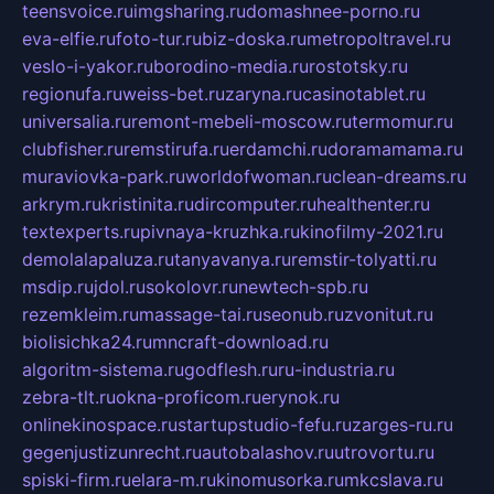
teensvoice.ru
imgsharing.ru
domashnee-porno.ru
eva-elfie.ru
foto-tur.ru
biz-doska.ru
metropoltravel.ru
veslo-i-yakor.ru
borodino-media.ru
rostotsky.ru
regionufa.ru
weiss-bet.ru
zaryna.ru
casinotablet.ru
universalia.ru
remont-mebeli-moscow.ru
termomur.ru
clubfisher.ru
remstirufa.ru
erdamchi.ru
doramamama.ru
muraviovka-park.ru
worldofwoman.ru
clean-dreams.ru
arkrym.ru
kristinita.ru
dircomputer.ru
healthenter.ru
textexperts.ru
pivnaya-kruzhka.ru
kinofilmy-2021.ru
demolalapaluza.ru
tanyavanya.ru
remstir-tolyatti.ru
msdip.ru
jdol.ru
sokolovr.ru
newtech-spb.ru
rezemkleim.ru
massage-tai.ru
seonub.ru
zvonitut.ru
biolisichka24.ru
mncraft-download.ru
algoritm-sistema.ru
godflesh.ru
ru-industria.ru
zebra-tlt.ru
okna-proficom.ru
erynok.ru
onlinekinospace.ru
startupstudio-fefu.ru
zarges-ru.ru
gegenjustizunrecht.ru
autobalashov.ru
utrovortu.ru
spiski-firm.ru
elara-m.ru
kinomusorka.ru
mkcslava.ru