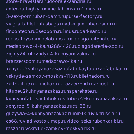
store-brawlstars.ru
dooraleksandria.ru
antenna-highly.ru
mine-lab-msk.ru
1-mus.ru
3-sex-porn.ru
ban-damn.ru
purse-factory.ru
viagra-tablet.ru
fasbags.ru
adler-jun.ru
bandamn.ru
fincontech.ru
3sexporn.ru
1mus.ru
darksand.ru
rebus-toys.ru
minelab-msk.ru
alabuga-cityhotel.ru
medsprawo-4-ka.ru
2864420.ru
blagodarenie-spb.ru
zajmy24.ru
tovudyi-4-kuhnyanazakaz.ru
brazzerscom.ru
medsprawo4ka.ru
xehyroo5kuhnyanazakaz.ru
fabrikayfabrikaefabrika.ru
vskrytie-zamkov-moskva-113.ru
biletnadom.ru
zed-online.ru
pimchax.ru
brazzers-hd.ru
z-host.ru
kitubeu2kuhnyanazakaz.ru
naperekate.ru
kuhnyaofabrikaufabrik.ru
kitubeu-2-kuhnyanazakaz.ru
xehyroo-5-kuhnyanazakaz.ru
cs-68.ru
guzywia-4-kuhnyanazakaz.ru
mir-tk.ru
vlknrussia.ru
cs68.ru
vladivostok-map.ru
video-seks.ru
bankaribi.ru
raszar.ru
vskrytie-zamkov-moskva113.ru