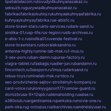
lipetsktelecom.ru
tovudyi4kuhnyanazakaz.ru
seksuzb.ru
guzywia4kuhnyanazakaz.ru
fabrikaofabrikaokuhny.ru
kuhnyaekuhnyaafabrika.ru
kuhnyaykuhnyayfabrika.ru
e-abis1c.ru
store-brawl-stars.ru
kts-services.ru
dark-sand.ru
sindika-01.ru
sp-life.ru
x-legion.ru
sib-archives.ru
e-abis-1-c.ru
sindika01.ru
venda-festival.ru
store-brawlstars.ru
dooraleksandria.ru
antenna-highly.ru
mine-lab-msk.ru
1-mus.ru
3-sex-porn.ru
ban-damn.ru
purse-factory.ru
viagra-tablet.ru
fasbags.ru
adler-jun.ru
bandamn.ru
fincontech.ru
3sexporn.ru
1mus.ru
darksand.ru
rebus-toys.ru
minelab-msk.ru
rtdco.ru
seo-prodvizhenie-sajtov-stroitelnyh-kompanij.ru
card-voice.ru
rulonnyygazon177.ru
snow-guard.ru
domizbrusa-9x12spb.ru
demaholding.ru
aalse.ru
a380club.ru
argentinamia.ru
perkoka.ru
movie-one.ru
perk-oka.ru
g-octopus.ru
sibarchives.ru
andreislyusar.ru