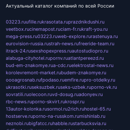
Актуальный каталог компаний по всей России
03223.ru
ufille.ru
krasotata.ru
prazdnikdushi.ru
veetbox.ru
cinemapost.ru
ciam-fr.ru
kraft-you.ru
mega-press.ru
03223.ru
web-explore.ru
rastenuya.ru
eurovision-russia.ru
strah-news.ru
freeride-team.ru
itrack-24.ru
sexshopexpress.ru
autostudiopro.ru
alabuga-cityhotel.ru
pornv.ru
atlantpereezd.ru
bud-em-znakomye.ru
a-cdc.ru
elektrostal-news.ru
korolevremont-market.ru
budem-znakomye.ru
oooagrosnab.ru
fpodaso.ru
emfire.ru
pro-otdelky.ru
ukrasotki.ru
seksuzbek.ru
seks-uzbek.ru
porno-vk.ru
sovratili.ru
olecoon.ru
vd-dosug.ru
adonyev.ru
rbc-news.ru
porno-skvirt.ru
krospr.ru
13autor-kolonka.ru
sormol.ru
2rich.ru
hostel-65.ru
hostserve.ru
porno-na-russkom.ru
mishinlab.ru
neznobi.ru
bigfatcc.ru
habble.ru
starbucksvia.ru