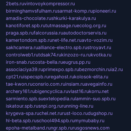
2bets.ru
vintovoykompressor.ru
birminghamvsfulham.ru
sarmat-komp.ru
pioneeri.ru
amadis-chocolate.ru
shkurki-karakulya.ru
kanotiforet.spb.ru
tutmassage.ru
ecolog.org.ru
praga.spb.ru
falcorussia.ru
autodoctorservis.ru
kamertondom.spb.ru
net-life.net.ru
avto-vozim.ru
sakhcamera.ru
alliance-electro.spb.ru
stroyavt.ru
controlweb1.ru
tdsak74.ru
kinzozo-ru.ru
kvotka.ru
iron-snab.ru
costa-bella.ru
eugrus.pp.ru
associaciya39.ru
primexpo.spb.ru
bezmorchin.ru
ia2.ru
cpt21.ru
ispecspb.ru
regahost.ru
kolosok-elita.ru
tae-kwon.ru
consrio.com.ru
insiam.ru
avegainfo.ru
archery161.ru
bigencyclica.ru
vlast16.ru
korru.net
sarmiento.spb.su
extelopedia.ru
lammin-suo.spb.ru
iskatour.spb.ru
snpi.org.ru
running-line.ru
krygeva-spa.ru
chel.net.ru
rust-loco.ru
dugshop.ru
hl-beta.spb.ru
school494.spb.ru
mymubaby.ru
epoha-metalband.ru
ngr.spb.ru
rusgosnews.com