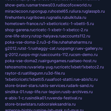
show-pets.ru
smartnews03.ru
discofoxworld.ru
miraclecoon.ru
pongup.ru
hostel65.ru
liura.ru
glasspb.ru
firehunters.ru
gribowo.ru
gnalis.ru
bulkitula.ru
hometown-france.ru
1-xbeticricetc-1-xbetti-5.ru
shop-garena.ru
cricetc-1-xbetr-1-xbetcc-2.ru
one-life-story.ru
top-halyava.ru
accounts112.ru
poka-vse-doma-2.ru
3-d-file.ru
hahahaharms.ru
g2012.ru
tst-1.ru
shaggy-cat.ru
opsmgr.ru
ev-gallery.ru
g-2012.ru
ops-mgr.ru
accounts-112.ru
csm-demo.ru
poka-vse-doma2.ru
airgungames.ru
allseo-host.ru
tehosmotre.ru
varieta-yug.ru
cricetc1xbetr1xbetcc2.ru
raytor-d.ru
atillagunn.ru
3d-file.ru
1xbeticricetc1xbetti5.ru
uafoot-statti.ru
e-abis1c.ru
store-brawl-stars.ru
kts-services.ru
dark-sand.ru
sindika-01.ru
sp-life.ru
x-legion.ru
sib-archives.ru
e-abis-1-c.ru
sindika01.ru
venda-festival.ru
store-brawlstars.ru
dooraleksandria.ru
antenna-highly.ru
mine-lab-msk.ru
1-mus.ru