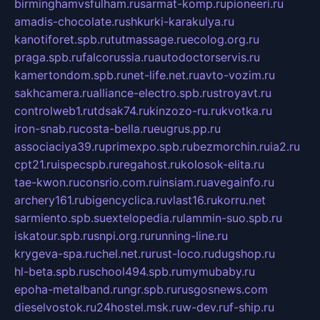
birminghamvsfulham.ru
sarmat-komp.ru
pioneeri.ru
amadis-chocolate.ru
shkurki-karakulya.ru
kanotiforet.spb.ru
tutmassage.ru
ecolog.org.ru
praga.spb.ru
falcorussia.ru
autodoctorservis.ru
kamertondom.spb.ru
net-life.net.ru
avto-vozim.ru
sakhcamera.ru
alliance-electro.spb.ru
stroyavt.ru
controlweb1.ru
tdsak74.ru
kinzozo-ru.ru
kvotka.ru
iron-snab.ru
costa-bella.ru
eugrus.pp.ru
associaciya39.ru
primexpo.spb.ru
bezmorchin.ru
ia2.ru
cpt21.ru
ispecspb.ru
regahost.ru
kolosok-elita.ru
tae-kwon.ru
consrio.com.ru
insiam.ru
avegainfo.ru
archery161.ru
bigencyclica.ru
vlast16.ru
korru.net
sarmiento.spb.su
extelopedia.ru
lammin-suo.spb.ru
iskatour.spb.ru
snpi.org.ru
running-line.ru
krygeva-spa.ru
chel.net.ru
rust-loco.ru
dugshop.ru
hl-beta.spb.ru
school494.spb.ru
mymubaby.ru
epoha-metalband.ru
ngr.spb.ru
rusgosnews.com
dieselvostok.ru
24hostel.msk.ru
w-dev.ru
f-ship.ru