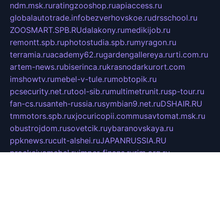
ndm.msk.ru
ratingzooshop.ru
apiaccess.ru
globalautotrade.info
bezverhovskoe.ru
drsschool.ru
ZOOSMART.SPB.RU
dalakony.ru
medikijob.ru
remontt.spb.ru
photostudia.spb.ru
myragon.ru
terramia.ru
academy62.ru
gardengallereya.ru
rti.com.ru
artem-news.ru
biserinca.ru
krasnodarkurort.com
imshowtv.ru
mebel-v-tule.ru
mobtopik.ru
pcsecurity.net.ru
tool-sib.ru
multimetrunit.ru
sp-tour.ru
fan-cs.ru
santeh-russia.ru
symbian9.net.ru
DSHAIR.RU
tmmotors.spb.ru
xjocuricopii.com
musavtomat.msk.ru
obustrojdom.ru
sovetcik.ru
ybaranovskaya.ru
ppknews.ru
cult-alshei.ru
JAPANRUSSIA.RU
proekciyamebel.ru
imper-finans.ru
rim.org.ru
glamourai.ru
brassminus.ru
zabor-pro.ru
ftn.pp.ru
dorogoe58.ru
laimengpacker.ru
kuzova-zapchasti.ru
sageerp.ru
taxodrom.ru
dsrazvitie.ru
hardcity.net.ru
ratinghomegames.ru
topservice25.ru
gubernyan.ru
gtglasslined.ru
ii4.ru
tssport.spb.ru
andorra24.com