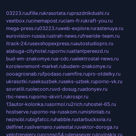
03223.ru
ufille.ru
krasotata.ru
prazdnikdushi.ru
veetbox.ru
cinemapost.ru
ciam-fr.ru
kraft-you.ru
mega-press.ru
03223.ru
web-explore.ru
rastenuya.ru
eurovision-russia.ru
strah-news.ru
freeride-team.ru
itrack-24.ru
sexshopexpress.ru
autostudiopro.ru
alabuga-cityhotel.ru
pornv.ru
atlantpereezd.ru
bud-em-znakomye.ru
a-cdc.ru
elektrostal-news.ru
korolevremont-market.ru
budem-znakomye.ru
oooagrosnab.ru
fpodaso.ru
emfire.ru
pro-otdelky.ru
ukrasotki.ru
seksuzbek.ru
seks-uzbek.ru
porno-vk.ru
sovratili.ru
olecoon.ru
vd-dosug.ru
adonyev.ru
rbc-news.ru
porno-skvirt.ru
krospr.ru
13autor-kolonka.ru
sormol.ru
2rich.ru
hostel-65.ru
hostserve.ru
porno-na-russkom.ru
mishinlab.ru
neznobi.ru
bigfatcc.ru
habble.ru
starbucksvia.ru
delfinet.ru
silvernano.ru
elestal.ru
vektor-doroga.ru
velotrenajery.ru
pronso54.ru
lenasever.ru
lovinskix.ru