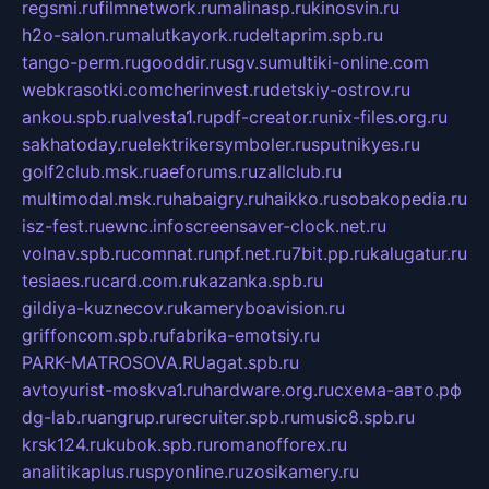
regsmi.ru
filmnetwork.ru
malinasp.ru
kinosvin.ru
h2o-salon.ru
malutkayork.ru
deltaprim.spb.ru
tango-perm.ru
gooddir.ru
sgv.su
multiki-online.com
webkrasotki.com
cherinvest.ru
detskiy-ostrov.ru
ankou.spb.ru
alvesta1.ru
pdf-creator.ru
nix-files.org.ru
sakhatoday.ru
elektrikersymboler.ru
sputnikyes.ru
golf2club.msk.ru
aeforums.ru
zallclub.ru
multimodal.msk.ru
habaigry.ru
haikko.ru
sobakopedia.ru
isz-fest.ru
ewnc.info
screensaver-clock.net.ru
volnav.spb.ru
comnat.ru
npf.net.ru
7bit.pp.ru
kalugatur.ru
tesiaes.ru
card.com.ru
kazanka.spb.ru
gildiya-kuznecov.ru
kameryboavision.ru
griffoncom.spb.ru
fabrika-emotsiy.ru
PARK-MATROSOVA.RU
agat.spb.ru
avtoyurist-moskva1.ru
hardware.org.ru
схема-авто.рф
dg-lab.ru
angrup.ru
recruiter.spb.ru
music8.spb.ru
krsk124.ru
kubok.spb.ru
romanofforex.ru
analitikaplus.ru
spyonline.ru
zosikamery.ru