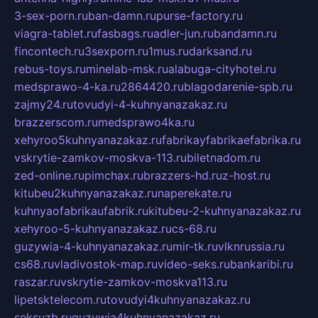
3-sex-porn.ru
ban-damn.ru
purse-factory.ru
viagra-tablet.ru
fasbags.ru
adler-jun.ru
bandamn.ru
fincontech.ru
3sexporn.ru
1mus.ru
darksand.ru
rebus-toys.ru
minelab-msk.ru
alabuga-cityhotel.ru
medsprawo-4-ka.ru
2864420.ru
blagodarenie-spb.ru
zajmy24.ru
tovudyi-4-kuhnyanazakaz.ru
brazzerscom.ru
medsprawo4ka.ru
xehyroo5kuhnyanazakaz.ru
fabrikayfabrikaefabrika.ru
vskrytie-zamkov-moskva-113.ru
biletnadom.ru
zed-online.ru
pimchax.ru
brazzers-hd.ru
z-host.ru
kitubeu2kuhnyanazakaz.ru
naperekate.ru
kuhnyaofabrikaufabrik.ru
kitubeu-2-kuhnyanazakaz.ru
xehyroo-5-kuhnyanazakaz.ru
cs-68.ru
guzywia-4-kuhnyanazakaz.ru
mir-tk.ru
vlknrussia.ru
cs68.ru
vladivostok-map.ru
video-seks.ru
bankaribi.ru
raszar.ru
vskrytie-zamkov-moskva113.ru
lipetsktelecom.ru
tovudyi4kuhnyanazakaz.ru
seksuzb.ru
guzywia4kuhnyanazakaz.ru