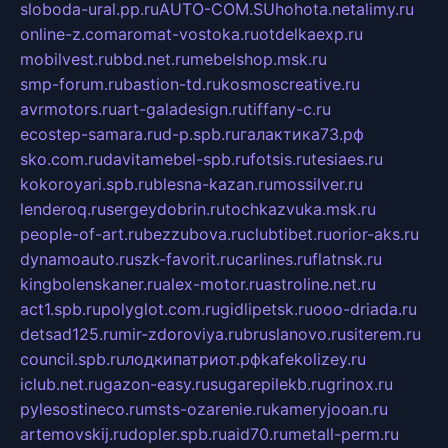
sloboda-ural.pp.ru
AUTO-COM.SU
hohota.net
alimy.ru
online-z.com
aromat-vostoka.ru
otdelkaexp.ru
mobilvest.ru
bbd.net.ru
mebelshop.msk.ru
smp-forum.ru
bastion-td.ru
kosmoscreative.ru
avrmotors.ru
art-galadesign.ru
tiffany-c.ru
ecostep-samara.ru
d-p.spb.ru
галактика73.рф
sko.com.ru
davitamebel-spb.ru
fotsis.ru
tesiaes.ru
kokoroyari.spb.ru
blesna-kazan.ru
mossilver.ru
lenderoq.ru
sergeydobrin.ru
tochkazvuka.msk.ru
people-of-art.ru
bezzubova.ru
clubtibet.ru
orior-aks.ru
dynamoauto.ru
szk-favorit.ru
carlines.ru
flatnsk.ru
kingbolenskaner.ru
alex-motor.ru
astroline.net.ru
act1.spb.ru
polyglot.com.ru
gidlipetsk.ru
ooo-driada.ru
detsad125.ru
mir-zdoroviya.ru
bruslanovo.ru
siterem.ru
council.spb.ru
лодкипатриот.рф
kafekolizey.ru
iclub.net.ru
gazon-easy.ru
sugarepilekb.ru
grinox.ru
pylesostineco.ru
msts-ozarenie.ru
kameryjooan.ru
artemovskij.ru
dopler.spb.ru
aid70.ru
metall-perm.ru