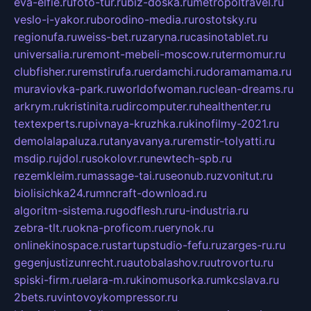
eva-elfie.ru
foto-tur.ru
biz-doska.ru
metropoltravel.ru
veslo-i-yakor.ru
borodino-media.ru
rostotsky.ru
regionufa.ru
weiss-bet.ru
zaryna.ru
casinotablet.ru
universalia.ru
remont-mebeli-moscow.ru
termomur.ru
clubfisher.ru
remstirufa.ru
erdamchi.ru
doramamama.ru
muraviovka-park.ru
worldofwoman.ru
clean-dreams.ru
arkrym.ru
kristinita.ru
dircomputer.ru
healthenter.ru
textexperts.ru
pivnaya-kruzhka.ru
kinofilmy-2021.ru
demolalapaluza.ru
tanyavanya.ru
remstir-tolyatti.ru
msdip.ru
jdol.ru
sokolovr.ru
newtech-spb.ru
rezemkleim.ru
massage-tai.ru
seonub.ru
zvonitut.ru
biolisichka24.ru
mncraft-download.ru
algoritm-sistema.ru
godflesh.ru
ru-industria.ru
zebra-tlt.ru
okna-proficom.ru
erynok.ru
onlinekinospace.ru
startupstudio-fefu.ru
zarges-ru.ru
gegenjustizunrecht.ru
autobalashov.ru
utrovortu.ru
spiski-firm.ru
elara-m.ru
kinomusorka.ru
mkcslava.ru
2bets.ru
vintovoykompressor.ru