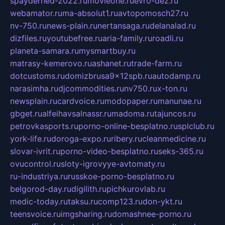
spayderhed-2022.ru
movieone.ru
evro-dez.ru
webamator.ru
ma-absolut1.ru
avtopomosch27.ru
nv-750.ru
news-plain.ru
nertansaga.ru
delanalad.ru
dizfiles.ru
youtubefree.ru
aria-family.ru
roadli.ru
planeta-samara.ru
mysmartbuy.ru
matrasy-kemerovo.ru
ashanet.ru
trade-farm.ru
dotcustoms.ru
domizbrusa9x12spb.ru
autodamp.ru
narasimha.ru
djcommodities.ru
nv750.ru
x-ton.ru
newsplain.ru
cardvoice.ru
modopaper.ru
manunae.ru
gbget.ru
alfeihavsalnassr.ru
madoma.ru
tajuncos.ru
petrovkasports.ru
porno-online-besplatno.ru
splclub.ru
york-life.ru
doroga-expo.ru
ribery.ru
cleanmedicine.ru
slovar-ivrit.ru
porno-video-besplatno.ru
seks-365.ru
ovucontrol.ru
sloty-igrovyye-avtomaty.ru
ru-industriya.ru
russkoe-porno-besplatno.ru
belgorod-day.ru
digilith.ru
pichkurovlab.ru
medic-today.ru
taksu.ru
comp123.ru
don-ykt.ru
teensvoice.ru
imgsharing.ru
domashnee-porno.ru