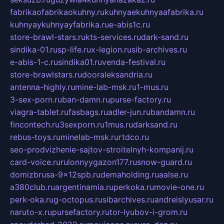
fabrikaofabrikaokuhny.ru
kuhnyaekuhnyaafabrika.ru
kuhnyaykuhnyayfabrika.ru
e-abis1c.ru
store-brawl-stars.ru
kts-services.ru
dark-sand.ru
sindika-01.ru
sp-life.ru
x-legion.ru
sib-archives.ru
e-abis-1-c.ru
sindika01.ru
venda-festival.ru
store-brawlstars.ru
dooraleksandria.ru
antenna-highly.ru
mine-lab-msk.ru
1-mus.ru
3-sex-porn.ru
ban-damn.ru
purse-factory.ru
viagra-tablet.ru
fasbags.ru
adler-jun.ru
bandamn.ru
fincontech.ru
3sexporn.ru
1mus.ru
darksand.ru
rebus-toys.ru
minelab-msk.ru
rtdco.ru
seo-prodvizhenie-sajtov-stroitelnyh-kompanij.ru
card-voice.ru
rulonnyygazon177.ru
snow-guard.ru
domizbrusa-9x12spb.ru
demaholding.ru
aalse.ru
a380club.ru
argentinamia.ru
perkoka.ru
movie-one.ru
perk-oka.ru
g-octopus.ru
sibarchives.ru
andreislyusar.ru
naruto-x.ru
pursefactory.ru
tor-lyubov-i-grom.ru