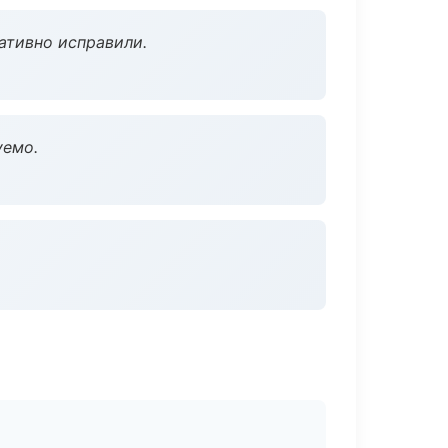
ативно исправили.
уемо.