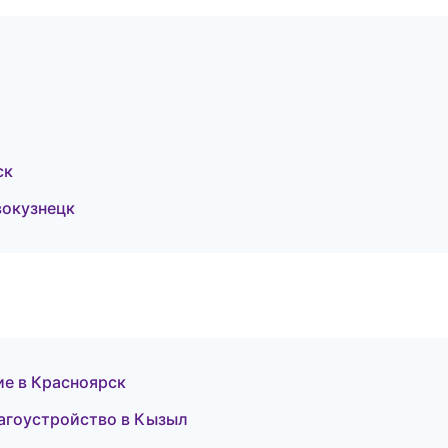
ск
окузнецк
ие в Красноярск
агоустройство в Кызыл