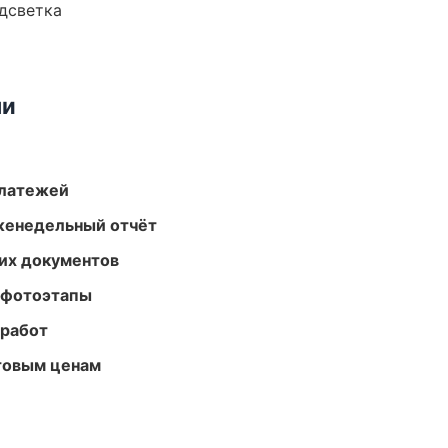
одсветка
ми
платежей
женедельный отчёт
их документов
 фотоэтапы
 работ
птовым ценам