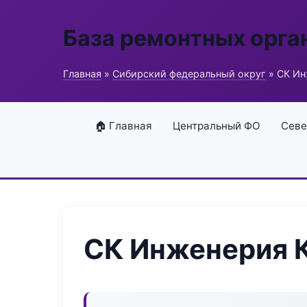
База ремонтных орга
Главная
»
Сибирский федеральный округ
» СК Ин
🏠 Главная
Центральный ФО
Севе
СК Инженерия 