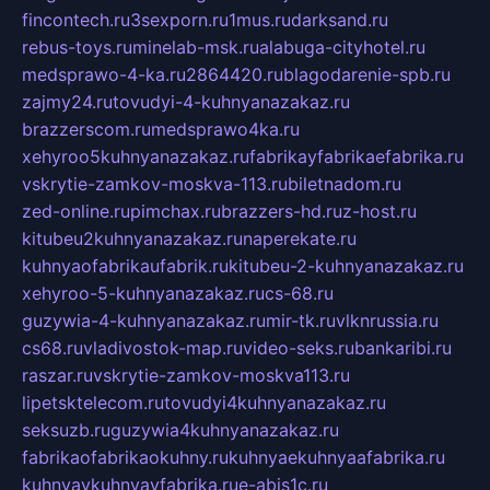
fincontech.ru
3sexporn.ru
1mus.ru
darksand.ru
rebus-toys.ru
minelab-msk.ru
alabuga-cityhotel.ru
medsprawo-4-ka.ru
2864420.ru
blagodarenie-spb.ru
zajmy24.ru
tovudyi-4-kuhnyanazakaz.ru
brazzerscom.ru
medsprawo4ka.ru
xehyroo5kuhnyanazakaz.ru
fabrikayfabrikaefabrika.ru
vskrytie-zamkov-moskva-113.ru
biletnadom.ru
zed-online.ru
pimchax.ru
brazzers-hd.ru
z-host.ru
kitubeu2kuhnyanazakaz.ru
naperekate.ru
kuhnyaofabrikaufabrik.ru
kitubeu-2-kuhnyanazakaz.ru
xehyroo-5-kuhnyanazakaz.ru
cs-68.ru
guzywia-4-kuhnyanazakaz.ru
mir-tk.ru
vlknrussia.ru
cs68.ru
vladivostok-map.ru
video-seks.ru
bankaribi.ru
raszar.ru
vskrytie-zamkov-moskva113.ru
lipetsktelecom.ru
tovudyi4kuhnyanazakaz.ru
seksuzb.ru
guzywia4kuhnyanazakaz.ru
fabrikaofabrikaokuhny.ru
kuhnyaekuhnyaafabrika.ru
kuhnyaykuhnyayfabrika.ru
e-abis1c.ru