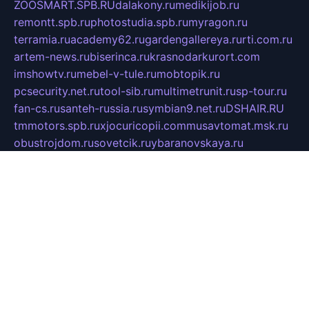
ZOOSMART.SPB.RU
dalakony.ru
medikijob.ru
remontt.spb.ru
photostudia.spb.ru
myragon.ru
terramia.ru
academy62.ru
gardengallereya.ru
rti.com.ru
artem-news.ru
biserinca.ru
krasnodarkurort.com
imshowtv.ru
mebel-v-tule.ru
mobtopik.ru
pcsecurity.net.ru
tool-sib.ru
multimetrunit.ru
sp-tour.ru
fan-cs.ru
santeh-russia.ru
symbian9.net.ru
DSHAIR.RU
tmmotors.spb.ru
xjocuricopii.com
musavtomat.msk.ru
obustrojdom.ru
sovetcik.ru
ybaranovskaya.ru
ppknews.ru
cult-alshei.ru
JAPANRUSSIA.RU
proekciyamebel.ru
imper-finans.ru
rim.org.ru
glamourai.ru
brassminus.ru
zabor-pro.ru
ftn.pp.ru
dorogoe58.ru
laimengpacker.ru
kuzova-zapchasti.ru
sageerp.ru
taxodrom.ru
dsrazvitie.ru
hardcity.net.ru
ratinghomegames.ru
topservice25.ru
gubernyan.ru
gtglasslined.ru
ii4.ru
tssport.spb.ru
andorra24.com
blackwallstreet.ru
oboimos.ru
optim-doors.com.ru
ikuch.ru
nycr.org.ru
npa21.ru
vremya-ch.spb.ru