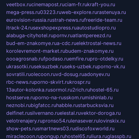
veetbox.ru
cinemapost.ru
ciam-fr.ru
kraft-you.ru
mega-press.ru
03223.ru
web-explore.ru
rastenuya.ru
eurovision-russia.ru
strah-news.ru
freeride-team.ru
itrack-24.ru
sexshopexpress.ru
autostudiopro.ru
alabuga-cityhotel.ru
pornv.ru
atlantpereezd.ru
bud-em-znakomye.ru
a-cdc.ru
elektrostal-news.ru
korolevremont-market.ru
budem-znakomye.ru
oooagrosnab.ru
fpodaso.ru
emfire.ru
pro-otdelky.ru
ukrasotki.ru
seksuzbek.ru
seks-uzbek.ru
porno-vk.ru
sovratili.ru
olecoon.ru
vd-dosug.ru
adonyev.ru
rbc-news.ru
porno-skvirt.ru
krospr.ru
13autor-kolonka.ru
sormol.ru
2rich.ru
hostel-65.ru
hostserve.ru
porno-na-russkom.ru
mishinlab.ru
neznobi.ru
bigfatcc.ru
habble.ru
starbucksvia.ru
delfinet.ru
silvernano.ru
elestal.ru
vektor-doroga.ru
velotrenajery.ru
pronso54.ru
lenasever.ru
lovinskix.ru
show-pets.ru
smartnews03.ru
discofoxworld.ru
miraclecoon.ru
pongup.ru
hostel65.ru
liura.ru
glasspb.ru