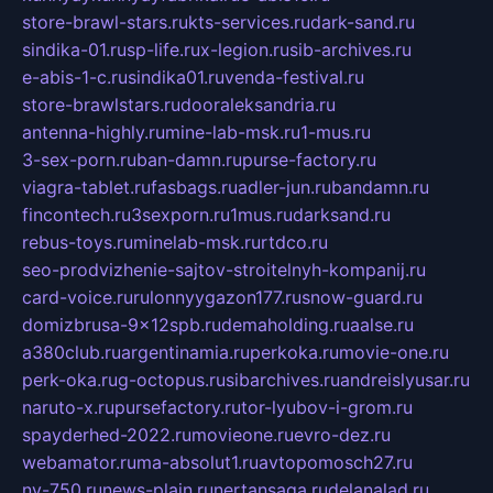
store-brawl-stars.ru
kts-services.ru
dark-sand.ru
sindika-01.ru
sp-life.ru
x-legion.ru
sib-archives.ru
e-abis-1-c.ru
sindika01.ru
venda-festival.ru
store-brawlstars.ru
dooraleksandria.ru
antenna-highly.ru
mine-lab-msk.ru
1-mus.ru
3-sex-porn.ru
ban-damn.ru
purse-factory.ru
viagra-tablet.ru
fasbags.ru
adler-jun.ru
bandamn.ru
fincontech.ru
3sexporn.ru
1mus.ru
darksand.ru
rebus-toys.ru
minelab-msk.ru
rtdco.ru
seo-prodvizhenie-sajtov-stroitelnyh-kompanij.ru
card-voice.ru
rulonnyygazon177.ru
snow-guard.ru
domizbrusa-9x12spb.ru
demaholding.ru
aalse.ru
a380club.ru
argentinamia.ru
perkoka.ru
movie-one.ru
perk-oka.ru
g-octopus.ru
sibarchives.ru
andreislyusar.ru
naruto-x.ru
pursefactory.ru
tor-lyubov-i-grom.ru
spayderhed-2022.ru
movieone.ru
evro-dez.ru
webamator.ru
ma-absolut1.ru
avtopomosch27.ru
nv-750.ru
news-plain.ru
nertansaga.ru
delanalad.ru