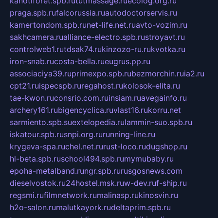
kanotiforet.spb.ru
tutmassage.ru
ecolog.org.ru
praga.spb.ru
falcorussia.ru
autodoctorservis.ru
kamertondom.spb.ru
net-life.net.ru
avto-vozim.ru
sakhcamera.ru
alliance-electro.spb.ru
stroyavt.ru
controlweb1.ru
tdsak74.ru
kinzozo-ru.ru
kvotka.ru
iron-snab.ru
costa-bella.ru
eugrus.pp.ru
associaciya39.ru
primexpo.spb.ru
bezmorchin.ru
ia2.ru
cpt21.ru
ispecspb.ru
regahost.ru
kolosok-elita.ru
tae-kwon.ru
consrio.com.ru
insiam.ru
avegainfo.ru
archery161.ru
bigencyclica.ru
vlast16.ru
korru.net
sarmiento.spb.su
extelopedia.ru
lammin-suo.spb.ru
iskatour.spb.ru
snpi.org.ru
running-line.ru
krygeva-spa.ru
chel.net.ru
rust-loco.ru
dugshop.ru
hl-beta.spb.ru
school494.spb.ru
mymubaby.ru
epoha-metalband.ru
ngr.spb.ru
rusgosnews.com
dieselvostok.ru
24hostel.msk.ru
w-dev.ru
f-ship.ru
regsmi.ru
filmnetwork.ru
malinasp.ru
kinosvin.ru
h2o-salon.ru
malutkayork.ru
deltaprim.spb.ru