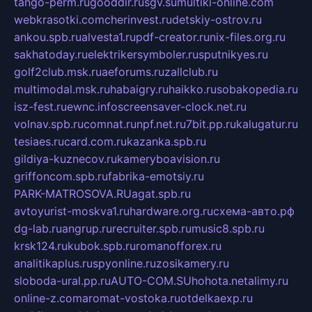
tango-perm.ru
gooddir.ru
sgv.su
multiki-online.com
webkrasotki.com
cherinvest.ru
detskiy-ostrov.ru
ankou.spb.ru
alvesta1.ru
pdf-creator.ru
nix-files.org.ru
sakhatoday.ru
elektrikersymboler.ru
sputnikyes.ru
golf2club.msk.ru
aeforums.ru
zallclub.ru
multimodal.msk.ru
habaigry.ru
haikko.ru
sobakopedia.ru
isz-fest.ru
ewnc.info
screensaver-clock.net.ru
volnav.spb.ru
comnat.ru
npf.net.ru
7bit.pp.ru
kalugatur.ru
tesiaes.ru
card.com.ru
kazanka.spb.ru
gildiya-kuznecov.ru
kameryboavision.ru
griffoncom.spb.ru
fabrika-emotsiy.ru
PARK-MATROSOVA.RU
agat.spb.ru
avtoyurist-moskva1.ru
hardware.org.ru
схема-авто.рф
dg-lab.ru
angrup.ru
recruiter.spb.ru
music8.spb.ru
krsk124.ru
kubok.spb.ru
romanofforex.ru
analitikaplus.ru
spyonline.ru
zosikamery.ru
sloboda-ural.pp.ru
AUTO-COM.SU
hohota.net
alimy.ru
online-z.com
aromat-vostoka.ru
otdelkaexp.ru