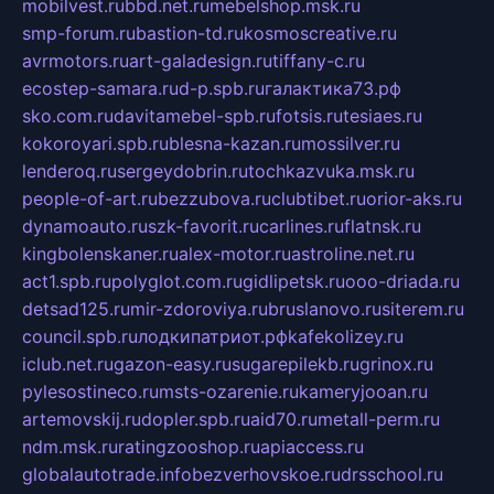
mobilvest.ru
bbd.net.ru
mebelshop.msk.ru
smp-forum.ru
bastion-td.ru
kosmoscreative.ru
avrmotors.ru
art-galadesign.ru
tiffany-c.ru
ecostep-samara.ru
d-p.spb.ru
галактика73.рф
sko.com.ru
davitamebel-spb.ru
fotsis.ru
tesiaes.ru
kokoroyari.spb.ru
blesna-kazan.ru
mossilver.ru
lenderoq.ru
sergeydobrin.ru
tochkazvuka.msk.ru
people-of-art.ru
bezzubova.ru
clubtibet.ru
orior-aks.ru
dynamoauto.ru
szk-favorit.ru
carlines.ru
flatnsk.ru
kingbolenskaner.ru
alex-motor.ru
astroline.net.ru
act1.spb.ru
polyglot.com.ru
gidlipetsk.ru
ooo-driada.ru
detsad125.ru
mir-zdoroviya.ru
bruslanovo.ru
siterem.ru
council.spb.ru
лодкипатриот.рф
kafekolizey.ru
iclub.net.ru
gazon-easy.ru
sugarepilekb.ru
grinox.ru
pylesostineco.ru
msts-ozarenie.ru
kameryjooan.ru
artemovskij.ru
dopler.spb.ru
aid70.ru
metall-perm.ru
ndm.msk.ru
ratingzooshop.ru
apiaccess.ru
globalautotrade.info
bezverhovskoe.ru
drsschool.ru