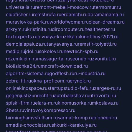
universalia.ru
remont-mebeli-moscow.ru
termomur.ru
clubfisher.ru
remstirufa.ru
erdamchi.ru
doramamama.ru
muraviovka-park.ru
worldofwoman.ru
clean-dreams.ru
arkrym.ru
kristinita.ru
dircomputer.ru
healthenter.ru
textexperts.ru
pivnaya-kruzhka.ru
kinofilmy-2021.ru
demolalapaluza.ru
tanyavanya.ru
remstir-tolyatti.ru
msdip.ru
jdol.ru
sokolovr.ru
newtech-spb.ru
rezemkleim.ru
massage-tai.ru
seonub.ru
zvonitut.ru
biolisichka24.ru
mncraft-download.ru
algoritm-sistema.ru
godflesh.ru
ru-industria.ru
zebra-tlt.ru
okna-proficom.ru
erynok.ru
onlinekinospace.ru
startupstudio-fefu.ru
zarges-ru.ru
gegenjustizunrecht.ru
autobalashov.ru
utrovortu.ru
spiski-firm.ru
elara-m.ru
kinomusorka.ru
mkcslava.ru
2bets.ru
vintovoykompressor.ru
birminghamvsfulham.ru
sarmat-komp.ru
pioneeri.ru
amadis-chocolate.ru
shkurki-karakulya.ru