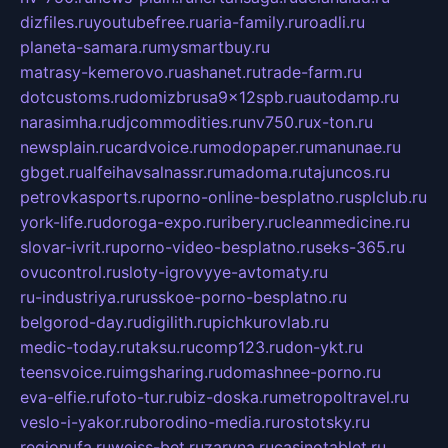
dizfiles.ru
youtubefree.ru
aria-family.ru
roadli.ru
planeta-samara.ru
mysmartbuy.ru
matrasy-kemerovo.ru
ashanet.ru
trade-farm.ru
dotcustoms.ru
domizbrusa9x12spb.ru
autodamp.ru
narasimha.ru
djcommodities.ru
nv750.ru
x-ton.ru
newsplain.ru
cardvoice.ru
modopaper.ru
manunae.ru
gbget.ru
alfeihavsalnassr.ru
madoma.ru
tajuncos.ru
petrovkasports.ru
porno-online-besplatno.ru
splclub.ru
york-life.ru
doroga-expo.ru
ribery.ru
cleanmedicine.ru
slovar-ivrit.ru
porno-video-besplatno.ru
seks-365.ru
ovucontrol.ru
sloty-igrovyye-avtomaty.ru
ru-industriya.ru
russkoe-porno-besplatno.ru
belgorod-day.ru
digilith.ru
pichkurovlab.ru
medic-today.ru
taksu.ru
comp123.ru
don-ykt.ru
teensvoice.ru
imgsharing.ru
domashnee-porno.ru
eva-elfie.ru
foto-tur.ru
biz-doska.ru
metropoltravel.ru
veslo-i-yakor.ru
borodino-media.ru
rostotsky.ru
regionufa.ru
weiss-bet.ru
zaryna.ru
casinotablet.ru