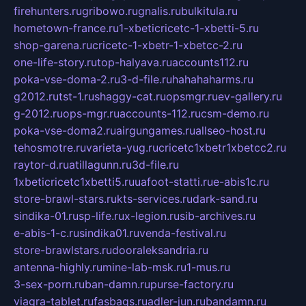
firehunters.ru
gribowo.ru
gnalis.ru
bulkitula.ru
hometown-france.ru
1-xbeticricetc-1-xbetti-5.ru
shop-garena.ru
cricetc-1-xbetr-1-xbetcc-2.ru
one-life-story.ru
top-halyava.ru
accounts112.ru
poka-vse-doma-2.ru
3-d-file.ru
hahahaharms.ru
g2012.ru
tst-1.ru
shaggy-cat.ru
opsmgr.ru
ev-gallery.ru
g-2012.ru
ops-mgr.ru
accounts-112.ru
csm-demo.ru
poka-vse-doma2.ru
airgungames.ru
allseo-host.ru
tehosmotre.ru
varieta-yug.ru
cricetc1xbetr1xbetcc2.ru
raytor-d.ru
atillagunn.ru
3d-file.ru
1xbeticricetc1xbetti5.ru
uafoot-statti.ru
e-abis1c.ru
store-brawl-stars.ru
kts-services.ru
dark-sand.ru
sindika-01.ru
sp-life.ru
x-legion.ru
sib-archives.ru
e-abis-1-c.ru
sindika01.ru
venda-festival.ru
store-brawlstars.ru
dooraleksandria.ru
antenna-highly.ru
mine-lab-msk.ru
1-mus.ru
3-sex-porn.ru
ban-damn.ru
purse-factory.ru
viagra-tablet.ru
fasbags.ru
adler-jun.ru
bandamn.ru