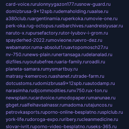
card-voice.ru
rulonnyygazon177.ru
snow-guard.ru
domizbrusa-9x12spb.ru
demaholding.ru
aalse.ru
a380club.ru
argentinamia.ru
perkoka.ru
movie-one.ru
perk-oka.ru
g-octopus.ru
sibarchives.ru
andreislyusar.ru
naruto-x.ru
pursefactory.ru
tor-lyubov-i-grom.ru
spayderhed-2022.ru
movieone.ru
evro-dez.ru
webamator.ru
ma-absolut1.ru
avtopomosch27.ru
nv-750.ru
news-plain.ru
nertansaga.ru
delanalad.ru
dizfiles.ru
youtubefree.ru
aria-family.ru
roadli.ru
planeta-samara.ru
mysmartbuy.ru
matrasy-kemerovo.ru
ashanet.ru
trade-farm.ru
dotcustoms.ru
domizbrusa9x12spb.ru
autodamp.ru
narasimha.ru
djcommodities.ru
nv750.ru
x-ton.ru
newsplain.ru
cardvoice.ru
modopaper.ru
manunae.ru
gbget.ru
alfeihavsalnassr.ru
madoma.ru
tajuncos.ru
petrovkasports.ru
porno-online-besplatno.ru
splclub.ru
york-life.ru
doroga-expo.ru
ribery.ru
cleanmedicine.ru
slovar-ivrit.ru
porno-video-besplatno.ru
seks-365.ru