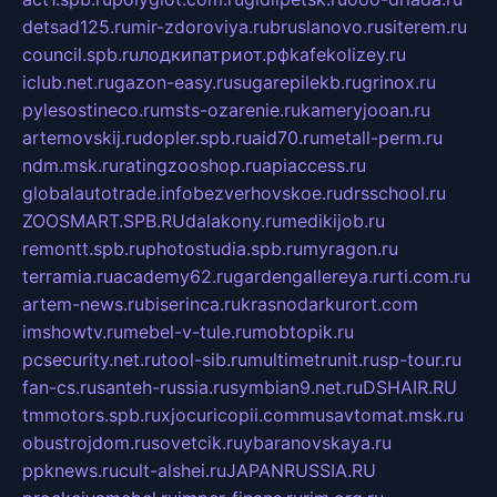
detsad125.ru
mir-zdoroviya.ru
bruslanovo.ru
siterem.ru
council.spb.ru
лодкипатриот.рф
kafekolizey.ru
iclub.net.ru
gazon-easy.ru
sugarepilekb.ru
grinox.ru
pylesostineco.ru
msts-ozarenie.ru
kameryjooan.ru
artemovskij.ru
dopler.spb.ru
aid70.ru
metall-perm.ru
ndm.msk.ru
ratingzooshop.ru
apiaccess.ru
globalautotrade.info
bezverhovskoe.ru
drsschool.ru
ZOOSMART.SPB.RU
dalakony.ru
medikijob.ru
remontt.spb.ru
photostudia.spb.ru
myragon.ru
terramia.ru
academy62.ru
gardengallereya.ru
rti.com.ru
artem-news.ru
biserinca.ru
krasnodarkurort.com
imshowtv.ru
mebel-v-tule.ru
mobtopik.ru
pcsecurity.net.ru
tool-sib.ru
multimetrunit.ru
sp-tour.ru
fan-cs.ru
santeh-russia.ru
symbian9.net.ru
DSHAIR.RU
tmmotors.spb.ru
xjocuricopii.com
musavtomat.msk.ru
obustrojdom.ru
sovetcik.ru
ybaranovskaya.ru
ppknews.ru
cult-alshei.ru
JAPANRUSSIA.RU