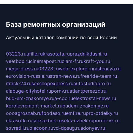
База ремонтных организаций
Актуальный каталог компаний по всей России
03223.ru
ufille.ru
krasotata.ru
prazdnikdushi.ru
veetbox.ru
cinemapost.ru
ciam-fr.ru
kraft-you.ru
mega-press.ru
03223.ru
web-explore.ru
rastenuya.ru
eurovision-russia.ru
strah-news.ru
freeride-team.ru
itrack-24.ru
sexshopexpress.ru
autostudiopro.ru
alabuga-cityhotel.ru
pornv.ru
atlantpereezd.ru
bud-em-znakomye.ru
a-cdc.ru
elektrostal-news.ru
korolevremont-market.ru
budem-znakomye.ru
oooagrosnab.ru
fpodaso.ru
emfire.ru
pro-otdelky.ru
ukrasotki.ru
seksuzbek.ru
seks-uzbek.ru
porno-vk.ru
sovratili.ru
olecoon.ru
vd-dosug.ru
adonyev.ru