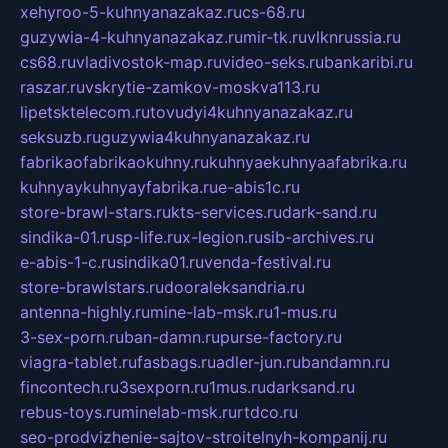
xehyroo-5-kuhnyanazakaz.ru
cs-68.ru
guzywia-4-kuhnyanazakaz.ru
mir-tk.ru
vlknrussia.ru
cs68.ru
vladivostok-map.ru
video-seks.ru
bankaribi.ru
raszar.ru
vskrytie-zamkov-moskva113.ru
lipetsktelecom.ru
tovudyi4kuhnyanazakaz.ru
seksuzb.ru
guzywia4kuhnyanazakaz.ru
fabrikaofabrikaokuhny.ru
kuhnyaekuhnyaafabrika.ru
kuhnyaykuhnyayfabrika.ru
e-abis1c.ru
store-brawl-stars.ru
kts-services.ru
dark-sand.ru
sindika-01.ru
sp-life.ru
x-legion.ru
sib-archives.ru
e-abis-1-c.ru
sindika01.ru
venda-festival.ru
store-brawlstars.ru
dooraleksandria.ru
antenna-highly.ru
mine-lab-msk.ru
1-mus.ru
3-sex-porn.ru
ban-damn.ru
purse-factory.ru
viagra-tablet.ru
fasbags.ru
adler-jun.ru
bandamn.ru
fincontech.ru
3sexporn.ru
1mus.ru
darksand.ru
rebus-toys.ru
minelab-msk.ru
rtdco.ru
seo-prodvizhenie-sajtov-stroitelnyh-kompanij.ru