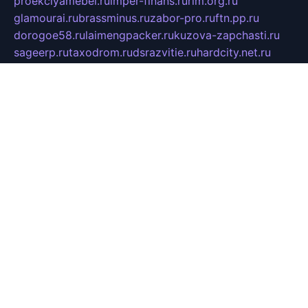
proekciyamebel.ru
imper-finans.ru
rim.org.ru
glamourai.ru
brassminus.ru
zabor-pro.ru
ftn.pp.ru
dorogoe58.ru
laimengpacker.ru
kuzova-zapchasti.ru
sageerp.ru
taxodrom.ru
dsrazvitie.ru
hardcity.net.ru
ratinghomegames.ru
topservice25.ru
gubernyan.ru
gtglasslined.ru
ii4.ru
tssport.spb.ru
andorra24.com
blackwallstreet.ru
oboimos.ru
optim-doors.com.ru
ikuch.ru
nycr.org.ru
npa21.ru
vremya-ch.spb.ru
desert000.ru
ivtorgi.ru
ifiori.ru
catalog-statei.ru
dcv.org.ru
spetsmaster174.ru
ipkameryhiseeu.ru
dum26.ru
ruspol.spb.ru
fr-opendp.ru
kam-solnyshko.ru
cheyenne-arapaho.ru
sevzapmetal.spb.ru
ted-lapidus.spb.ru
parasite-eliminator.ru
sigma-complete.ru
modernworld.ru
dama-moda.ru
eholot-group.ru
sk-nvkz.ru
DRONGOLD.RU
democratia2.ru
i-farmer.ru
mass-sport.org
jablonex.spb.ru
bookmess.ru
linkword.ru
refineua.com.ru
cs-spec.net.ru
altay-mebel.ru