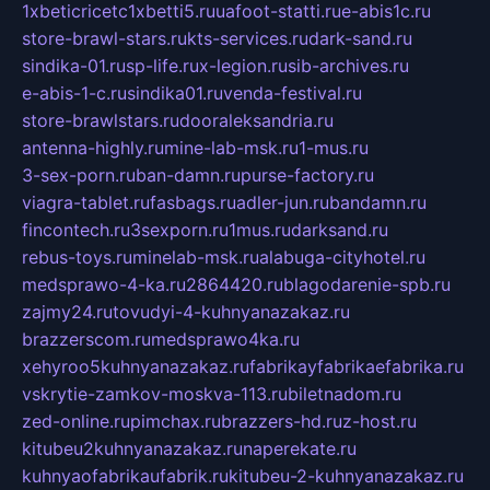
1xbeticricetc1xbetti5.ru
uafoot-statti.ru
e-abis1c.ru
store-brawl-stars.ru
kts-services.ru
dark-sand.ru
sindika-01.ru
sp-life.ru
x-legion.ru
sib-archives.ru
e-abis-1-c.ru
sindika01.ru
venda-festival.ru
store-brawlstars.ru
dooraleksandria.ru
antenna-highly.ru
mine-lab-msk.ru
1-mus.ru
3-sex-porn.ru
ban-damn.ru
purse-factory.ru
viagra-tablet.ru
fasbags.ru
adler-jun.ru
bandamn.ru
fincontech.ru
3sexporn.ru
1mus.ru
darksand.ru
rebus-toys.ru
minelab-msk.ru
alabuga-cityhotel.ru
medsprawo-4-ka.ru
2864420.ru
blagodarenie-spb.ru
zajmy24.ru
tovudyi-4-kuhnyanazakaz.ru
brazzerscom.ru
medsprawo4ka.ru
xehyroo5kuhnyanazakaz.ru
fabrikayfabrikaefabrika.ru
vskrytie-zamkov-moskva-113.ru
biletnadom.ru
zed-online.ru
pimchax.ru
brazzers-hd.ru
z-host.ru
kitubeu2kuhnyanazakaz.ru
naperekate.ru
kuhnyaofabrikaufabrik.ru
kitubeu-2-kuhnyanazakaz.ru