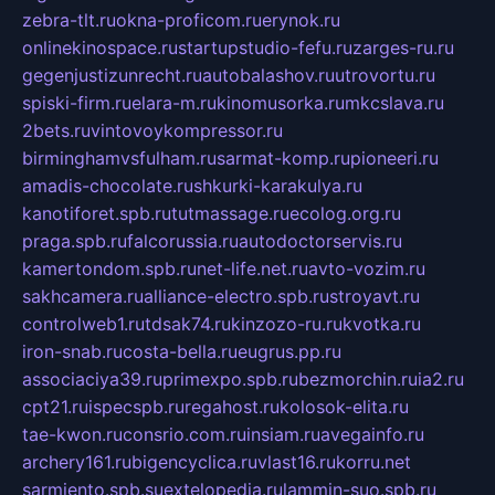
zebra-tlt.ru
okna-proficom.ru
erynok.ru
onlinekinospace.ru
startupstudio-fefu.ru
zarges-ru.ru
gegenjustizunrecht.ru
autobalashov.ru
utrovortu.ru
spiski-firm.ru
elara-m.ru
kinomusorka.ru
mkcslava.ru
2bets.ru
vintovoykompressor.ru
birminghamvsfulham.ru
sarmat-komp.ru
pioneeri.ru
amadis-chocolate.ru
shkurki-karakulya.ru
kanotiforet.spb.ru
tutmassage.ru
ecolog.org.ru
praga.spb.ru
falcorussia.ru
autodoctorservis.ru
kamertondom.spb.ru
net-life.net.ru
avto-vozim.ru
sakhcamera.ru
alliance-electro.spb.ru
stroyavt.ru
controlweb1.ru
tdsak74.ru
kinzozo-ru.ru
kvotka.ru
iron-snab.ru
costa-bella.ru
eugrus.pp.ru
associaciya39.ru
primexpo.spb.ru
bezmorchin.ru
ia2.ru
cpt21.ru
ispecspb.ru
regahost.ru
kolosok-elita.ru
tae-kwon.ru
consrio.com.ru
insiam.ru
avegainfo.ru
archery161.ru
bigencyclica.ru
vlast16.ru
korru.net
sarmiento.spb.su
extelopedia.ru
lammin-suo.spb.ru