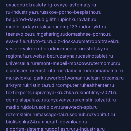
ovucontrol.ru
sloty-igrovyye-avtomaty.ru
ru-industriya.ru
russkoe-porno-besplatno.ru
belgorod-day.ru
digilith.ru
pichkurovlab.ru
medic-today.ru
taksu.ru
comp123.ru
don-ykt.ru
teensvoice.ru
imgsharing.ru
domashnee-porno.ru
eva-elfie.ru
foto-tur.ru
biz-doska.ru
metropoltravel.ru
veslo-i-yakor.ru
borodino-media.ru
rostotsky.ru
regionufa.ru
weiss-bet.ru
zaryna.ru
casinotablet.ru
universalia.ru
remont-mebeli-moscow.ru
termomur.ru
clubfisher.ru
remstirufa.ru
erdamchi.ru
doramamama.ru
muraviovka-park.ru
worldofwoman.ru
clean-dreams.ru
arkrym.ru
kristinita.ru
dircomputer.ru
healthenter.ru
textexperts.ru
pivnaya-kruzhka.ru
kinofilmy-2021.ru
demolalapaluza.ru
tanyavanya.ru
remstir-tolyatti.ru
msdip.ru
jdol.ru
sokolovr.ru
newtech-spb.ru
rezemkleim.ru
massage-tai.ru
seonub.ru
zvonitut.ru
biolisichka24.ru
mncraft-download.ru
algoritm-sistema.ru
godflesh.ru
ru-industria.ru