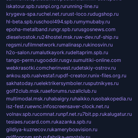
iskatour.spb.ru
snpi.org.ru
running-line.ru
krygeva-spa.ru
chel.net.ru
rust-loco.ru
dugshop.ru
hl-beta.spb.ru
school494.spb.ru
mymubaby.ru
epoha-metalband.ru
ngr.spb.ru
rusgosnews.com
dieselvostok.ru
24hostel.msk.ru
w-dev.ru
f-ship.ru
regsmi.ru
filmnetwork.ru
malinasp.ru
kinosvin.ru
h2o-salon.ru
malutkayork.ru
deltaprim.spb.ru
tango-perm.ru
gooddir.ru
sgv.su
multiki-online.com
webkrasotki.com
cherinvest.ru
detskiy-ostrov.ru
ankou.spb.ru
alvesta1.ru
pdf-creator.ru
nix-files.org.ru
sakhatoday.ru
elektrikersymboler.ru
sputnikyes.ru
golf2club.msk.ru
aeforums.ru
zallclub.ru
multimodal.msk.ru
habaigry.ru
haikko.ru
sobakopedia.ru
isz-fest.ru
ewnc.info
screensaver-clock.net.ru
volnav.spb.ru
comnat.ru
npf.net.ru
7bit.pp.ru
kalugatur.ru
tesiaes.ru
card.com.ru
kazanka.spb.ru
gildiya-kuznecov.ru
kameryboavision.ru
griffoncom.spb.ru
fabrika-emotsiy.ru