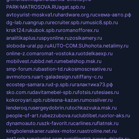
PARK-MATROSOVA.RU
agat.spb.ru
avtoyurist-moskva1.ru
hardware.org.ru
схема-авто.рф
dg-lab.ru
angrup.ru
recruiter.spb.ru
music8.spb.ru
krsk124.ru
kubok.spb.ru
romanofforex.ru
analitikaplus.ru
spyonline.ru
zosikamery.ru
sloboda-ural.pp.ru
AUTO-COM.SU
hohota.net
alimy.ru
online-z.com
aromat-vostoka.ru
otdelkaexp.ru
mobilvest.ru
bbd.net.ru
mebelshop.msk.ru
smp-forum.ru
bastion-td.ru
kosmoscreative.ru
avrmotors.ru
art-galadesign.ru
tiffany-c.ru
ecostep-samara.ru
d-p.spb.ru
галактика73.рф
sko.com.ru
davitamebel-spb.ru
fotsis.ru
tesiaes.ru
kokoroyari.spb.ru
blesna-kazan.ru
mossilver.ru
lenderoq.ru
sergeydobrin.ru
tochkazvuka.msk.ru
people-of-art.ru
bezzubova.ru
clubtibet.ru
orior-aks.ru
dynamoauto.ru
szk-favorit.ru
carlines.ru
flatnsk.ru
kingbolenskaner.ru
alex-motor.ru
astroline.net.ru
act1.spb.ru
polyglot.com.ru
gidlipetsk.ru
ooo-driada.ru