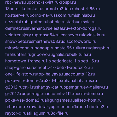
rbc-news.ru
porno-skvirt.ru
krospr.ru
13autor-kolonka.ru
sormol.ru
2rich.ru
hostel-65.ru
hostserve.ru
porno-na-russkom.ru
mishinlab.ru
neznobi.ru
bigfatcc.ru
habble.ru
starbucksvia.ru
delfinet.ru
silvernano.ru
elestal.ru
vektor-doroga.ru
velotrenajery.ru
pronso54.ru
lenasever.ru
lovinskix.ru
show-pets.ru
smartnews03.ru
discofoxworld.ru
miraclecoon.ru
pongup.ru
hostel65.ru
liura.ru
glasspb.ru
firehunters.ru
gribowo.ru
gnalis.ru
bulkitula.ru
hometown-france.ru
1-xbeticricetc-1-xbetti-5.ru
shop-garena.ru
cricetc-1-xbetr-1-xbetcc-2.ru
one-life-story.ru
top-halyava.ru
accounts112.ru
poka-vse-doma-2.ru
3-d-file.ru
hahahaharms.ru
g2012.ru
tst-1.ru
shaggy-cat.ru
opsmgr.ru
ev-gallery.ru
g-2012.ru
ops-mgr.ru
accounts-112.ru
csm-demo.ru
poka-vse-doma2.ru
airgungames.ru
allseo-host.ru
tehosmotre.ru
varieta-yug.ru
cricetc1xbetr1xbetcc2.ru
raytor-d.ru
atillagunn.ru
3d-file.ru