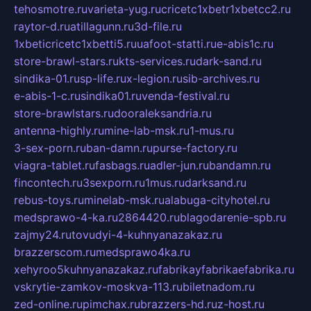
tehosmotre.ru
varieta-yug.ru
cricetc1xbetr1xbetcc2.ru
raytor-d.ru
atillagunn.ru
3d-file.ru
1xbeticricetc1xbetti5.ru
uafoot-statti.ru
e-abis1c.ru
store-brawl-stars.ru
kts-services.ru
dark-sand.ru
sindika-01.ru
sp-life.ru
x-legion.ru
sib-archives.ru
e-abis-1-c.ru
sindika01.ru
venda-festival.ru
store-brawlstars.ru
dooraleksandria.ru
antenna-highly.ru
mine-lab-msk.ru
1-mus.ru
3-sex-porn.ru
ban-damn.ru
purse-factory.ru
viagra-tablet.ru
fasbags.ru
adler-jun.ru
bandamn.ru
fincontech.ru
3sexporn.ru
1mus.ru
darksand.ru
rebus-toys.ru
minelab-msk.ru
alabuga-cityhotel.ru
medsprawo-4-ka.ru
2864420.ru
blagodarenie-spb.ru
zajmy24.ru
tovudyi-4-kuhnyanazakaz.ru
brazzerscom.ru
medsprawo4ka.ru
xehyroo5kuhnyanazakaz.ru
fabrikayfabrikaefabrika.ru
vskrytie-zamkov-moskva-113.ru
biletnadom.ru
zed-online.ru
pimchax.ru
brazzers-hd.ru
z-host.ru