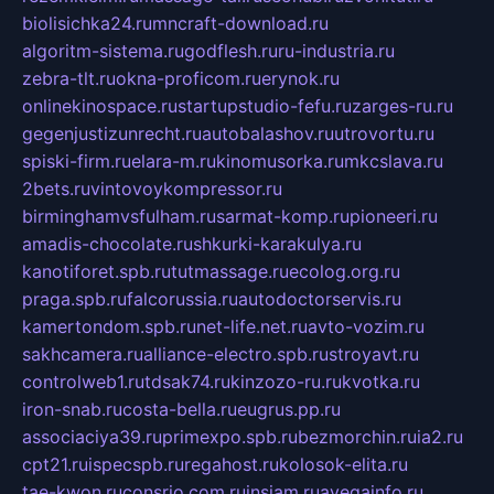
biolisichka24.ru
mncraft-download.ru
algoritm-sistema.ru
godflesh.ru
ru-industria.ru
zebra-tlt.ru
okna-proficom.ru
erynok.ru
onlinekinospace.ru
startupstudio-fefu.ru
zarges-ru.ru
gegenjustizunrecht.ru
autobalashov.ru
utrovortu.ru
spiski-firm.ru
elara-m.ru
kinomusorka.ru
mkcslava.ru
2bets.ru
vintovoykompressor.ru
birminghamvsfulham.ru
sarmat-komp.ru
pioneeri.ru
amadis-chocolate.ru
shkurki-karakulya.ru
kanotiforet.spb.ru
tutmassage.ru
ecolog.org.ru
praga.spb.ru
falcorussia.ru
autodoctorservis.ru
kamertondom.spb.ru
net-life.net.ru
avto-vozim.ru
sakhcamera.ru
alliance-electro.spb.ru
stroyavt.ru
controlweb1.ru
tdsak74.ru
kinzozo-ru.ru
kvotka.ru
iron-snab.ru
costa-bella.ru
eugrus.pp.ru
associaciya39.ru
primexpo.spb.ru
bezmorchin.ru
ia2.ru
cpt21.ru
ispecspb.ru
regahost.ru
kolosok-elita.ru
tae-kwon.ru
consrio.com.ru
insiam.ru
avegainfo.ru