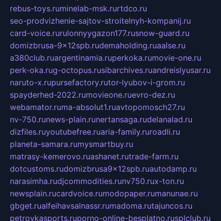
rebus-toys.ru
minelab-msk.ru
rtdco.ru
seo-prodvizhenie-sajtov-stroitelnyh-kompanij.ru
card-voice.ru
rulonnyygazon177.ru
snow-guard.ru
domizbrusa-9x12spb.ru
demaholding.ru
aalse.ru
a380club.ru
argentinamia.ru
perkoka.ru
movie-one.ru
perk-oka.ru
g-octopus.ru
sibarchives.ru
andreislyusar.ru
naruto-x.ru
pursefactory.ru
tor-lyubov-i-grom.ru
spayderhed-2022.ru
movieone.ru
evro-dez.ru
webamator.ru
ma-absolut1.ru
avtopomosch27.ru
nv-750.ru
news-plain.ru
nertansaga.ru
delanalad.ru
dizfiles.ru
youtubefree.ru
aria-family.ru
roadli.ru
planeta-samara.ru
mysmartbuy.ru
matrasy-kemerovo.ru
ashanet.ru
trade-farm.ru
dotcustoms.ru
domizbrusa9x12spb.ru
autodamp.ru
narasimha.ru
djcommodities.ru
nv750.ru
x-ton.ru
newsplain.ru
cardvoice.ru
modopaper.ru
manunae.ru
gbget.ru
alfeihavsalnassr.ru
madoma.ru
tajuncos.ru
petrovkasports.ru
porno-online-besplatno.ru
splclub.ru