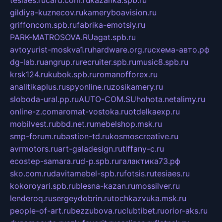
gildiya-kuznecov.ru
kameryboavision.ru
griffoncom.spb.ru
fabrika-emotsiy.ru
PARK-MATROSOVA.RU
agat.spb.ru
avtoyurist-moskva1.ru
hardware.org.ru
схема-авто.рф
dg-lab.ru
angrup.ru
recruiter.spb.ru
music8.spb.ru
krsk124.ru
kubok.spb.ru
romanofforex.ru
analitikaplus.ru
spyonline.ru
zosikamery.ru
sloboda-ural.pp.ru
AUTO-COM.SU
hohota.net
alimy.ru
online-z.com
aromat-vostoka.ru
otdelkaexp.ru
mobilvest.ru
bbd.net.ru
mebelshop.msk.ru
smp-forum.ru
bastion-td.ru
kosmoscreative.ru
avrmotors.ru
art-galadesign.ru
tiffany-c.ru
ecostep-samara.ru
d-p.spb.ru
галактика73.рф
sko.com.ru
davitamebel-spb.ru
fotsis.ru
tesiaes.ru
kokoroyari.spb.ru
blesna-kazan.ru
mossilver.ru
lenderoq.ru
sergeydobrin.ru
tochkazvuka.msk.ru
people-of-art.ru
bezzubova.ru
clubtibet.ru
orior-aks.ru