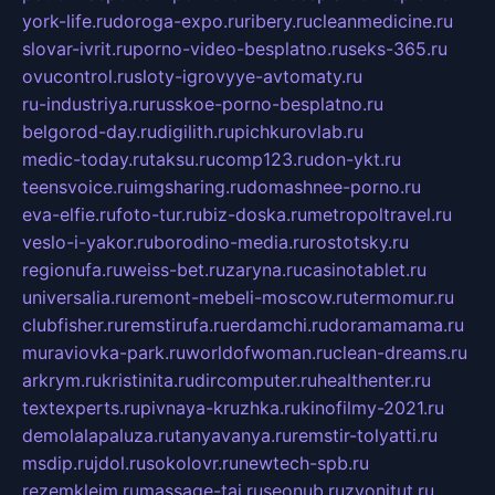
york-life.ru
doroga-expo.ru
ribery.ru
cleanmedicine.ru
slovar-ivrit.ru
porno-video-besplatno.ru
seks-365.ru
ovucontrol.ru
sloty-igrovyye-avtomaty.ru
ru-industriya.ru
russkoe-porno-besplatno.ru
belgorod-day.ru
digilith.ru
pichkurovlab.ru
medic-today.ru
taksu.ru
comp123.ru
don-ykt.ru
teensvoice.ru
imgsharing.ru
domashnee-porno.ru
eva-elfie.ru
foto-tur.ru
biz-doska.ru
metropoltravel.ru
veslo-i-yakor.ru
borodino-media.ru
rostotsky.ru
regionufa.ru
weiss-bet.ru
zaryna.ru
casinotablet.ru
universalia.ru
remont-mebeli-moscow.ru
termomur.ru
clubfisher.ru
remstirufa.ru
erdamchi.ru
doramamama.ru
muraviovka-park.ru
worldofwoman.ru
clean-dreams.ru
arkrym.ru
kristinita.ru
dircomputer.ru
healthenter.ru
textexperts.ru
pivnaya-kruzhka.ru
kinofilmy-2021.ru
demolalapaluza.ru
tanyavanya.ru
remstir-tolyatti.ru
msdip.ru
jdol.ru
sokolovr.ru
newtech-spb.ru
rezemkleim.ru
massage-tai.ru
seonub.ru
zvonitut.ru