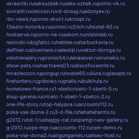
ukrasotki.ru
seksuzbek.ru
seks-uzbek.ru
porno-vk.ru
sovratili.ru
olecoon.ru
vd-dosug.ru
adonyev.ru
rbc-news.ru
porno-skvirt.ru
krospr.ru
13autor-kolonka.ru
sormol.ru
2rich.ru
hostel-65.ru
hostserve.ru
porno-na-russkom.ru
mishinlab.ru
neznobi.ru
bigfatcc.ru
habble.ru
starbucksvia.ru
delfinet.ru
silvernano.ru
elestal.ru
vektor-doroga.ru
velotrenajery.ru
pronso54.ru
lenasever.ru
lovinskix.ru
show-pets.ru
smartnews03.ru
discofoxworld.ru
miraclecoon.ru
pongup.ru
hostel65.ru
liura.ru
glasspb.ru
firehunters.ru
gribowo.ru
gnalis.ru
bulkitula.ru
hometown-france.ru
1-xbeticricetc-1-xbetti-5.ru
shop-garena.ru
cricetc-1-xbetr-1-xbetcc-2.ru
one-life-story.ru
top-halyava.ru
accounts112.ru
poka-vse-doma-2.ru
3-d-file.ru
hahahaharms.ru
g2012.ru
tst-1.ru
shaggy-cat.ru
opsmgr.ru
ev-gallery.ru
g-2012.ru
ops-mgr.ru
accounts-112.ru
csm-demo.ru
poka-vse-doma2.ru
airgungames.ru
allseo-host.ru