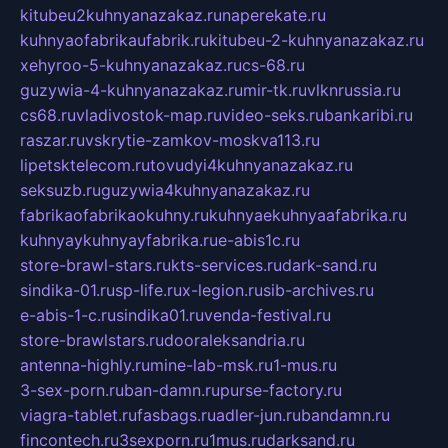
kitubeu2kuhnyanazakaz.ru
naperekate.ru
kuhnyaofabrikaufabrik.ru
kitubeu-2-kuhnyanazakaz.ru
xehyroo-5-kuhnyanazakaz.ru
cs-68.ru
guzywia-4-kuhnyanazakaz.ru
mir-tk.ru
vlknrussia.ru
cs68.ru
vladivostok-map.ru
video-seks.ru
bankaribi.ru
raszar.ru
vskrytie-zamkov-moskva113.ru
lipetsktelecom.ru
tovudyi4kuhnyanazakaz.ru
seksuzb.ru
guzywia4kuhnyanazakaz.ru
fabrikaofabrikaokuhny.ru
kuhnyaekuhnyaafabrika.ru
kuhnyaykuhnyayfabrika.ru
e-abis1c.ru
store-brawl-stars.ru
kts-services.ru
dark-sand.ru
sindika-01.ru
sp-life.ru
x-legion.ru
sib-archives.ru
e-abis-1-c.ru
sindika01.ru
venda-festival.ru
store-brawlstars.ru
dooraleksandria.ru
antenna-highly.ru
mine-lab-msk.ru
1-mus.ru
3-sex-porn.ru
ban-damn.ru
purse-factory.ru
viagra-tablet.ru
fasbags.ru
adler-jun.ru
bandamn.ru
fincontech.ru
3sexporn.ru
1mus.ru
darksand.ru