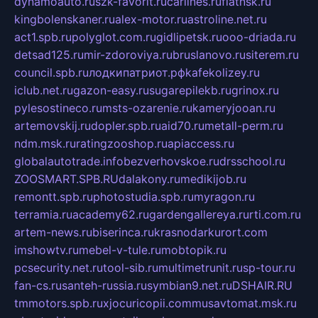
dynamoauto.ru
szk-favorit.ru
carlines.ru
flatnsk.ru
kingbolenskaner.ru
alex-motor.ru
astroline.net.ru
act1.spb.ru
polyglot.com.ru
gidlipetsk.ru
ooo-driada.ru
detsad125.ru
mir-zdoroviya.ru
bruslanovo.ru
siterem.ru
council.spb.ru
лодкипатриот.рф
kafekolizey.ru
iclub.net.ru
gazon-easy.ru
sugarepilekb.ru
grinox.ru
pylesostineco.ru
msts-ozarenie.ru
kameryjooan.ru
artemovskij.ru
dopler.spb.ru
aid70.ru
metall-perm.ru
ndm.msk.ru
ratingzooshop.ru
apiaccess.ru
globalautotrade.info
bezverhovskoe.ru
drsschool.ru
ZOOSMART.SPB.RU
dalakony.ru
medikijob.ru
remontt.spb.ru
photostudia.spb.ru
myragon.ru
terramia.ru
academy62.ru
gardengallereya.ru
rti.com.ru
artem-news.ru
biserinca.ru
krasnodarkurort.com
imshowtv.ru
mebel-v-tule.ru
mobtopik.ru
pcsecurity.net.ru
tool-sib.ru
multimetrunit.ru
sp-tour.ru
fan-cs.ru
santeh-russia.ru
symbian9.net.ru
DSHAIR.RU
tmmotors.spb.ru
xjocuricopii.com
musavtomat.msk.ru