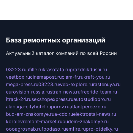
База ремонтных организаций
Актуальный каталог компаний по всей России
03223.ru
ufille.ru
krasotata.ru
prazdnikdushi.ru
veetbox.ru
cinemapost.ru
ciam-fr.ru
kraft-you.ru
mega-press.ru
03223.ru
web-explore.ru
rastenuya.ru
eurovision-russia.ru
strah-news.ru
freeride-team.ru
itrack-24.ru
sexshopexpress.ru
autostudiopro.ru
alabuga-cityhotel.ru
pornv.ru
atlantpereezd.ru
bud-em-znakomye.ru
a-cdc.ru
elektrostal-news.ru
korolevremont-market.ru
budem-znakomye.ru
oooagrosnab.ru
fpodaso.ru
emfire.ru
pro-otdelky.ru