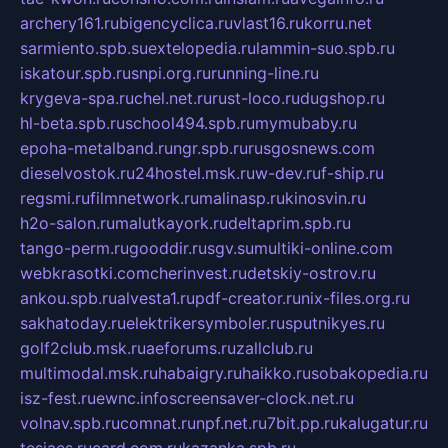
archery161.ru
bigencyclica.ru
vlast16.ru
korru.net
sarmiento.spb.su
extelopedia.ru
lammin-suo.spb.ru
iskatour.spb.ru
snpi.org.ru
running-line.ru
krygeva-spa.ru
chel.net.ru
rust-loco.ru
dugshop.ru
hl-beta.spb.ru
school494.spb.ru
mymubaby.ru
epoha-metalband.ru
ngr.spb.ru
rusgosnews.com
dieselvostok.ru
24hostel.msk.ru
w-dev.ru
f-ship.ru
regsmi.ru
filmnetwork.ru
malinasp.ru
kinosvin.ru
h2o-salon.ru
malutkayork.ru
deltaprim.spb.ru
tango-perm.ru
gooddir.ru
sgv.su
multiki-online.com
webkrasotki.com
cherinvest.ru
detskiy-ostrov.ru
ankou.spb.ru
alvesta1.ru
pdf-creator.ru
nix-files.org.ru
sakhatoday.ru
elektrikersymboler.ru
sputnikyes.ru
golf2club.msk.ru
aeforums.ru
zallclub.ru
multimodal.msk.ru
habaigry.ru
haikko.ru
sobakopedia.ru
isz-fest.ru
ewnc.info
screensaver-clock.net.ru
volnav.spb.ru
comnat.ru
npf.net.ru
7bit.pp.ru
kalugatur.ru
tesiaes.ru
card.com.ru
kazanka.spb.ru