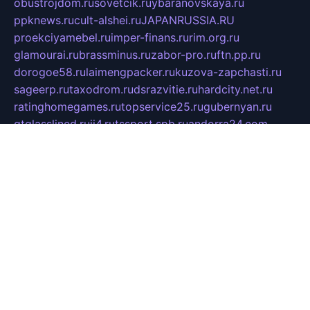
obustrojdom.ru
sovetcik.ru
ybaranovskaya.ru
ppknews.ru
cult-alshei.ru
JAPANRUSSIA.RU
proekciyamebel.ru
imper-finans.ru
rim.org.ru
glamourai.ru
brassminus.ru
zabor-pro.ru
ftn.pp.ru
dorogoe58.ru
laimengpacker.ru
kuzova-zapchasti.ru
sageerp.ru
taxodrom.ru
dsrazvitie.ru
hardcity.net.ru
ratinghomegames.ru
topservice25.ru
gubernyan.ru
gtglasslined.ru
ii4.ru
tssport.spb.ru
andorra24.com
blackwallstreet.ru
oboimos.ru
optim-doors.com.ru
ikuch.ru
nycr.org.ru
npa21.ru
vremya-ch.spb.ru
desert000.ru
ivtorgi.ru
ifiori.ru
catalog-statei.ru
dcv.org.ru
spetsmaster174.ru
ipkameryhiseeu.ru
dum26.ru
ruspol.spb.ru
fr-opendp.ru
kam-solnyshko.ru
cheyenne-arapaho.ru
sevzapmetal.spb.ru
ted-lapidus.spb.ru
parasite-eliminator.ru
sigma-complete.ru
modernworld.ru
dama-moda.ru
eholot-group.ru
sk-nvkz.ru
DRONGOLD.RU
democratia2.ru
i-farmer.ru
mass-sport.org