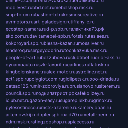
online-z.com
aromat-vostoka.ru
otdelkaexp.ru
mobilvest.ru
bbd.net.ru
mebelshop.msk.ru
smp-forum.ru
bastion-td.ru
kosmoscreative.ru
avrmotors.ru
art-galadesign.ru
tiffany-c.ru
ecostep-samara.ru
d-p.spb.ru
галактика73.рф
sko.com.ru
davitamebel-spb.ru
fotsis.ru
tesiaes.ru
kokoroyari.spb.ru
blesna-kazan.ru
mossilver.ru
lenderoq.ru
sergeydobrin.ru
tochkazvuka.msk.ru
people-of-art.ru
bezzubova.ru
clubtibet.ru
orior-aks.ru
dynamoauto.ru
szk-favorit.ru
carlines.ru
flatnsk.ru
kingbolenskaner.ru
alex-motor.ru
astroline.net.ru
act1.spb.ru
polyglot.com.ru
gidlipetsk.ru
ooo-driada.ru
detsad125.ru
mir-zdoroviya.ru
bruslanovo.ru
siterem.ru
council.spb.ru
лодкипатриот.рф
kafekolizey.ru
iclub.net.ru
gazon-easy.ru
sugarepilekb.ru
grinox.ru
pylesostineco.ru
msts-ozarenie.ru
kameryjooan.ru
artemovskij.ru
dopler.spb.ru
aid70.ru
metall-perm.ru
ndm.msk.ru
ratingzooshop.ru
apiaccess.ru