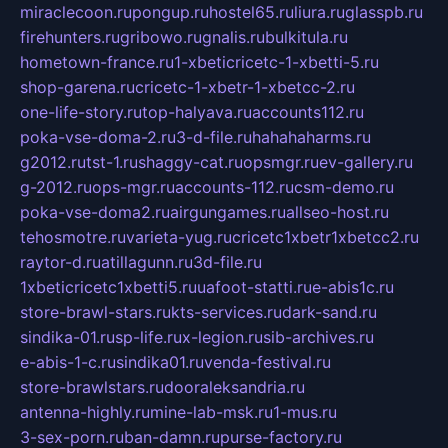
miraclecoon.ru
pongup.ru
hostel65.ru
liura.ru
glasspb.ru
firehunters.ru
gribowo.ru
gnalis.ru
bulkitula.ru
hometown-france.ru
1-xbeticricetc-1-xbetti-5.ru
shop-garena.ru
cricetc-1-xbetr-1-xbetcc-2.ru
one-life-story.ru
top-halyava.ru
accounts112.ru
poka-vse-doma-2.ru
3-d-file.ru
hahahaharms.ru
g2012.ru
tst-1.ru
shaggy-cat.ru
opsmgr.ru
ev-gallery.ru
g-2012.ru
ops-mgr.ru
accounts-112.ru
csm-demo.ru
poka-vse-doma2.ru
airgungames.ru
allseo-host.ru
tehosmotre.ru
varieta-yug.ru
cricetc1xbetr1xbetcc2.ru
raytor-d.ru
atillagunn.ru
3d-file.ru
1xbeticricetc1xbetti5.ru
uafoot-statti.ru
e-abis1c.ru
store-brawl-stars.ru
kts-services.ru
dark-sand.ru
sindika-01.ru
sp-life.ru
x-legion.ru
sib-archives.ru
e-abis-1-c.ru
sindika01.ru
venda-festival.ru
store-brawlstars.ru
dooraleksandria.ru
antenna-highly.ru
mine-lab-msk.ru
1-mus.ru
3-sex-porn.ru
ban-damn.ru
purse-factory.ru