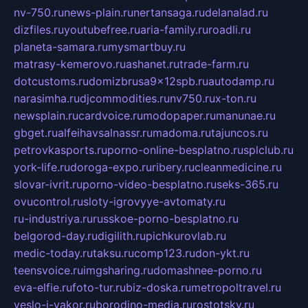
nv-750.ru
news-plain.ru
nertansaga.ru
delanalad.ru
dizfiles.ru
youtubefree.ru
aria-family.ru
roadli.ru
planeta-samara.ru
mysmartbuy.ru
matrasy-kemerovo.ru
ashanet.ru
trade-farm.ru
dotcustoms.ru
domizbrusa9x12spb.ru
autodamp.ru
narasimha.ru
djcommodities.ru
nv750.ru
x-ton.ru
newsplain.ru
cardvoice.ru
modopaper.ru
manunae.ru
gbget.ru
alfeihavsalnassr.ru
madoma.ru
tajuncos.ru
petrovkasports.ru
porno-online-besplatno.ru
splclub.ru
york-life.ru
doroga-expo.ru
ribery.ru
cleanmedicine.ru
slovar-ivrit.ru
porno-video-besplatno.ru
seks-365.ru
ovucontrol.ru
sloty-igrovyye-avtomaty.ru
ru-industriya.ru
russkoe-porno-besplatno.ru
belgorod-day.ru
digilith.ru
pichkurovlab.ru
medic-today.ru
taksu.ru
comp123.ru
don-ykt.ru
teensvoice.ru
imgsharing.ru
domashnee-porno.ru
eva-elfie.ru
foto-tur.ru
biz-doska.ru
metropoltravel.ru
veslo-i-yakor.ru
borodino-media.ru
rostotsky.ru