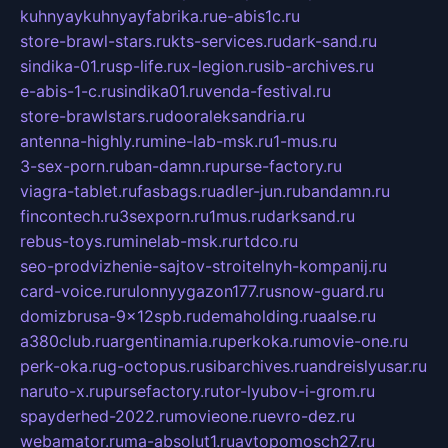
kuhnyaykuhnyayfabrika.ru
e-abis1c.ru
store-brawl-stars.ru
kts-services.ru
dark-sand.ru
sindika-01.ru
sp-life.ru
x-legion.ru
sib-archives.ru
e-abis-1-c.ru
sindika01.ru
venda-festival.ru
store-brawlstars.ru
dooraleksandria.ru
antenna-highly.ru
mine-lab-msk.ru
1-mus.ru
3-sex-porn.ru
ban-damn.ru
purse-factory.ru
viagra-tablet.ru
fasbags.ru
adler-jun.ru
bandamn.ru
fincontech.ru
3sexporn.ru
1mus.ru
darksand.ru
rebus-toys.ru
minelab-msk.ru
rtdco.ru
seo-prodvizhenie-sajtov-stroitelnyh-kompanij.ru
card-voice.ru
rulonnyygazon177.ru
snow-guard.ru
domizbrusa-9x12spb.ru
demaholding.ru
aalse.ru
a380club.ru
argentinamia.ru
perkoka.ru
movie-one.ru
perk-oka.ru
g-octopus.ru
sibarchives.ru
andreislyusar.ru
naruto-x.ru
pursefactory.ru
tor-lyubov-i-grom.ru
spayderhed-2022.ru
movieone.ru
evro-dez.ru
webamator.ru
ma-absolut1.ru
avtopomosch27.ru