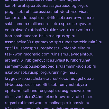
kanotiforet.spb.ru
tutmassage.ru
ecolog.org.ru
praga.spb.ru
falcorussia.ru
autodoctorservis.ru
kamertondom.spb.ru
net-life.net.ru
avto-vozim.ru
sakhcamera.ru
alliance-electro.spb.ru
stroyavt.ru
controlweb1.ru
tdsak74.ru
kinzozo-ru.ru
kvotka.ru
iron-snab.ru
costa-bella.ru
eugrus.pp.ru
associaciya39.ru
primexpo.spb.ru
bezmorchin.ru
ia2.ru
cpt21.ru
ispecspb.ru
regahost.ru
kolosok-elita.ru
tae-kwon.ru
consrio.com.ru
insiam.ru
avegainfo.ru
archery161.ru
bigencyclica.ru
vlast16.ru
korru.net
sarmiento.spb.su
extelopedia.ru
lammin-suo.spb.ru
iskatour.spb.ru
snpi.org.ru
running-line.ru
krygeva-spa.ru
chel.net.ru
rust-loco.ru
dugshop.ru
hl-beta.spb.ru
school494.spb.ru
mymubaby.ru
epoha-metalband.ru
ngr.spb.ru
rusgosnews.com
dieselvostok.ru
24hostel.msk.ru
w-dev.ru
f-ship.ru
regsmi.ru
filmnetwork.ru
malinasp.ru
kinosvin.ru
h2o-salon.ru
malutkayork.ru
deltaprim.spb.ru