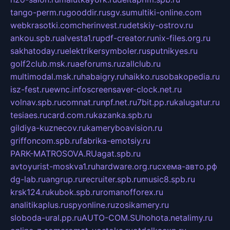
tango-perm.ru
gooddir.ru
sgv.su
multiki-online.com
webkrasotki.com
cherinvest.ru
detskiy-ostrov.ru
ankou.spb.ru
alvesta1.ru
pdf-creator.ru
nix-files.org.ru
sakhatoday.ru
elektrikersymboler.ru
sputnikyes.ru
golf2club.msk.ru
aeforums.ru
zallclub.ru
multimodal.msk.ru
habaigry.ru
haikko.ru
sobakopedia.ru
isz-fest.ru
ewnc.info
screensaver-clock.net.ru
volnav.spb.ru
comnat.ru
npf.net.ru
7bit.pp.ru
kalugatur.ru
tesiaes.ru
card.com.ru
kazanka.spb.ru
gildiya-kuznecov.ru
kameryboavision.ru
griffoncom.spb.ru
fabrika-emotsiy.ru
PARK-MATROSOVA.RU
agat.spb.ru
avtoyurist-moskva1.ru
hardware.org.ru
схема-авто.рф
dg-lab.ru
angrup.ru
recruiter.spb.ru
music8.spb.ru
krsk124.ru
kubok.spb.ru
romanofforex.ru
analitikaplus.ru
spyonline.ru
zosikamery.ru
sloboda-ural.pp.ru
AUTO-COM.SU
hohota.net
alimy.ru