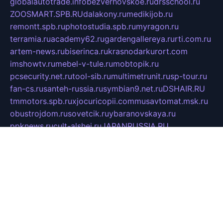
globalautotrade.info
bezverhovskoe.ru
drsschool.ru
ZOOSMART.SPB.RU
dalakony.ru
medikijob.ru
remontt.spb.ru
photostudia.spb.ru
myragon.ru
terramia.ru
academy62.ru
gardengallereya.ru
rti.com.ru
artem-news.ru
biserinca.ru
krasnodarkurort.com
imshowtv.ru
mebel-v-tule.ru
mobtopik.ru
pcsecurity.net.ru
tool-sib.ru
multimetrunit.ru
sp-tour.ru
fan-cs.ru
santeh-russia.ru
symbian9.net.ru
DSHAIR.RU
tmmotors.spb.ru
xjocuricopii.com
musavtomat.msk.ru
obustrojdom.ru
sovetcik.ru
ybaranovskaya.ru
ppknews.ru
cult-alshei.ru
JAPANRUSSIA.RU
proekciyamebel.ru
imper-finans.ru
rim.org.ru
glamourai.ru
brassminus.ru
zabor-pro.ru
ftn.pp.ru
dorogoe58.ru
laimengpacker.ru
kuzova-zapchasti.ru
sageerp.ru
taxodrom.ru
dsrazvitie.ru
hardcity.net.ru
ratinghomegames.ru
topservice25.ru
gubernyan.ru
gtglasslined.ru
ii4.ru
tssport.spb.ru
andorra24.com
blackwallstreet.ru
oboimos.ru
optim-doors.com.ru