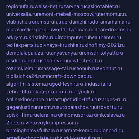
regionufa.ru
weiss-bet.ru
zaryna.ru
casinotablet.ru
universalia.ru
remont-mebeli-moscow.ru
termomur.ru
clubfisher.ru
remstirufa.ru
erdamchi.ru
doramamama.ru
muraviovka-park.ru
worldofwoman.ru
clean-dreams.ru
arkrym.ru
kristinita.ru
dircomputer.ru
healthenter.ru
textexperts.ru
pivnaya-kruzhka.ru
kinofilmy-2021.ru
demolalapaluza.ru
tanyavanya.ru
remstir-tolyatti.ru
msdip.ru
jdol.ru
sokolovr.ru
newtech-spb.ru
rezemkleim.ru
massage-tai.ru
seonub.ru
zvonitut.ru
biolisichka24.ru
mncraft-download.ru
algoritm-sistema.ru
godflesh.ru
ru-industria.ru
zebra-tlt.ru
okna-proficom.ru
erynok.ru
onlinekinospace.ru
startupstudio-fefu.ru
zarges-ru.ru
gegenjustizunrecht.ru
autobalashov.ru
utrovortu.ru
spiski-firm.ru
elara-m.ru
kinomusorka.ru
mkcslava.ru
2bets.ru
vintovoykompressor.ru
birminghamvsfulham.ru
sarmat-komp.ru
pioneeri.ru
amadis-chocolate.ru
shkurki-karakulya.ru