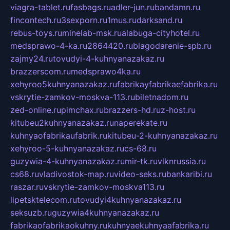
viagra-tablet.ru
fasbags.ru
adler-jun.ru
bandamn.ru
fincontech.ru
3sexporn.ru
1mus.ru
darksand.ru
rebus-toys.ru
minelab-msk.ru
alabuga-cityhotel.ru
medsprawo-4-ka.ru
2864420.ru
blagodarenie-spb.ru
zajmy24.ru
tovudyi-4-kuhnyanazakaz.ru
brazzerscom.ru
medsprawo4ka.ru
xehyroo5kuhnyanazakaz.ru
fabrikayfabrikaefabrika.ru
vskrytie-zamkov-moskva-113.ru
biletnadom.ru
zed-online.ru
pimchax.ru
brazzers-hd.ru
z-host.ru
kitubeu2kuhnyanazakaz.ru
naperekate.ru
kuhnyaofabrikaufabrik.ru
kitubeu-2-kuhnyanazakaz.ru
xehyroo-5-kuhnyanazakaz.ru
cs-68.ru
guzywia-4-kuhnyanazakaz.ru
mir-tk.ru
vlknrussia.ru
cs68.ru
vladivostok-map.ru
video-seks.ru
bankaribi.ru
raszar.ru
vskrytie-zamkov-moskva113.ru
lipetsktelecom.ru
tovudyi4kuhnyanazakaz.ru
seksuzb.ru
guzywia4kuhnyanazakaz.ru
fabrikaofabrikaokuhny.ru
kuhnyaekuhnyaafabrika.ru