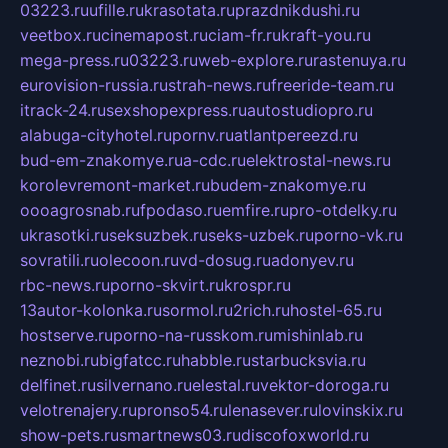
03223.ru
ufille.ru
krasotata.ru
prazdnikdushi.ru
veetbox.ru
cinemapost.ru
ciam-fr.ru
kraft-you.ru
mega-press.ru
03223.ru
web-explore.ru
rastenuya.ru
eurovision-russia.ru
strah-news.ru
freeride-team.ru
itrack-24.ru
sexshopexpress.ru
autostudiopro.ru
alabuga-cityhotel.ru
pornv.ru
atlantpereezd.ru
bud-em-znakomye.ru
a-cdc.ru
elektrostal-news.ru
korolevremont-market.ru
budem-znakomye.ru
oooagrosnab.ru
fpodaso.ru
emfire.ru
pro-otdelky.ru
ukrasotki.ru
seksuzbek.ru
seks-uzbek.ru
porno-vk.ru
sovratili.ru
olecoon.ru
vd-dosug.ru
adonyev.ru
rbc-news.ru
porno-skvirt.ru
krospr.ru
13autor-kolonka.ru
sormol.ru
2rich.ru
hostel-65.ru
hostserve.ru
porno-na-russkom.ru
mishinlab.ru
neznobi.ru
bigfatcc.ru
habble.ru
starbucksvia.ru
delfinet.ru
silvernano.ru
elestal.ru
vektor-doroga.ru
velotrenajery.ru
pronso54.ru
lenasever.ru
lovinskix.ru
show-pets.ru
smartnews03.ru
discofoxworld.ru