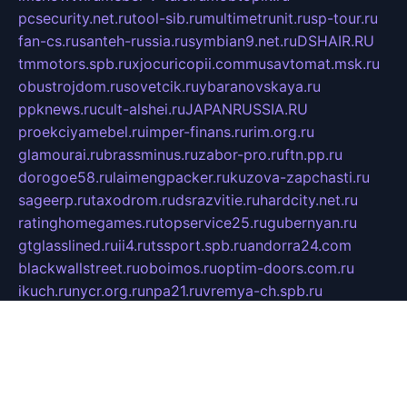
pcsecurity.net.ru
tool-sib.ru
multimetrunit.ru
sp-tour.ru
fan-cs.ru
santeh-russia.ru
symbian9.net.ru
DSHAIR.RU
tmmotors.spb.ru
xjocuricopii.com
musavtomat.msk.ru
obustrojdom.ru
sovetcik.ru
ybaranovskaya.ru
ppknews.ru
cult-alshei.ru
JAPANRUSSIA.RU
proekciyamebel.ru
imper-finans.ru
rim.org.ru
glamourai.ru
brassminus.ru
zabor-pro.ru
ftn.pp.ru
dorogoe58.ru
laimengpacker.ru
kuzova-zapchasti.ru
sageerp.ru
taxodrom.ru
dsrazvitie.ru
hardcity.net.ru
ratinghomegames.ru
topservice25.ru
gubernyan.ru
gtglasslined.ru
ii4.ru
tssport.spb.ru
andorra24.com
blackwallstreet.ru
oboimos.ru
optim-doors.com.ru
ikuch.ru
nycr.org.ru
npa21.ru
vremya-ch.spb.ru
desert000.ru
ivtorgi.ru
ifiori.ru
catalog-statei.ru
dcv.org.ru
spetsmaster174.ru
ipkameryhiseeu.ru
dum26.ru
ruspol.spb.ru
fr-opendp.ru
kam-solnyshko.ru
cheyenne-arapaho.ru
sevzapmetal.spb.ru
ted-lapidus.spb.ru
parasite-eliminator.ru