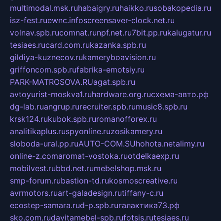
multimodal.msk.ru
habaigry.ru
haikko.ru
sobakopedia.ru
isz-fest.ru
ewnc.info
screensaver-clock.net.ru
volnav.spb.ru
comnat.ru
npf.net.ru
7bit.pp.ru
kalugatur.ru
tesiaes.ru
card.com.ru
kazanka.spb.ru
gildiya-kuznecov.ru
kameryboavision.ru
griffoncom.spb.ru
fabrika-emotsiy.ru
PARK-MATROSOVA.RU
agat.spb.ru
avtoyurist-moskva1.ru
hardware.org.ru
схема-авто.рф
dg-lab.ru
angrup.ru
recruiter.spb.ru
music8.spb.ru
krsk124.ru
kubok.spb.ru
romanofforex.ru
analitikaplus.ru
spyonline.ru
zosikamery.ru
sloboda-ural.pp.ru
AUTO-COM.SU
hohota.net
alimy.ru
online-z.com
aromat-vostoka.ru
otdelkaexp.ru
mobilvest.ru
bbd.net.ru
mebelshop.msk.ru
smp-forum.ru
bastion-td.ru
kosmoscreative.ru
avrmotors.ru
art-galadesign.ru
tiffany-c.ru
ecostep-samara.ru
d-p.spb.ru
галактика73.рф
sko.com.ru
davitamebel-spb.ru
fotsis.ru
tesiaes.ru