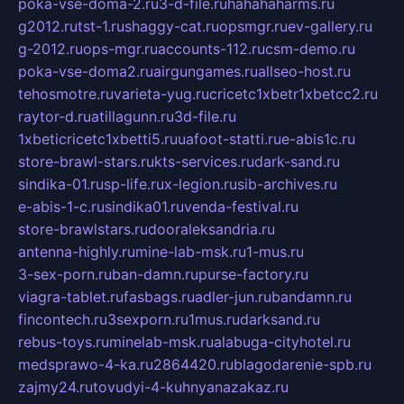
poka-vse-doma-2.ru
3-d-file.ru
hahahaharms.ru
g2012.ru
tst-1.ru
shaggy-cat.ru
opsmgr.ru
ev-gallery.ru
g-2012.ru
ops-mgr.ru
accounts-112.ru
csm-demo.ru
poka-vse-doma2.ru
airgungames.ru
allseo-host.ru
tehosmotre.ru
varieta-yug.ru
cricetc1xbetr1xbetcc2.ru
raytor-d.ru
atillagunn.ru
3d-file.ru
1xbeticricetc1xbetti5.ru
uafoot-statti.ru
e-abis1c.ru
store-brawl-stars.ru
kts-services.ru
dark-sand.ru
sindika-01.ru
sp-life.ru
x-legion.ru
sib-archives.ru
e-abis-1-c.ru
sindika01.ru
venda-festival.ru
store-brawlstars.ru
dooraleksandria.ru
antenna-highly.ru
mine-lab-msk.ru
1-mus.ru
3-sex-porn.ru
ban-damn.ru
purse-factory.ru
viagra-tablet.ru
fasbags.ru
adler-jun.ru
bandamn.ru
fincontech.ru
3sexporn.ru
1mus.ru
darksand.ru
rebus-toys.ru
minelab-msk.ru
alabuga-cityhotel.ru
medsprawo-4-ka.ru
2864420.ru
blagodarenie-spb.ru
zajmy24.ru
tovudyi-4-kuhnyanazakaz.ru