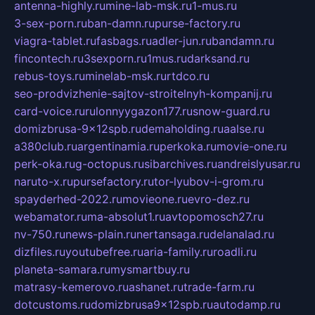
antenna-highly.ru
mine-lab-msk.ru
1-mus.ru
3-sex-porn.ru
ban-damn.ru
purse-factory.ru
viagra-tablet.ru
fasbags.ru
adler-jun.ru
bandamn.ru
fincontech.ru
3sexporn.ru
1mus.ru
darksand.ru
rebus-toys.ru
minelab-msk.ru
rtdco.ru
seo-prodvizhenie-sajtov-stroitelnyh-kompanij.ru
card-voice.ru
rulonnyygazon177.ru
snow-guard.ru
domizbrusa-9x12spb.ru
demaholding.ru
aalse.ru
a380club.ru
argentinamia.ru
perkoka.ru
movie-one.ru
perk-oka.ru
g-octopus.ru
sibarchives.ru
andreislyusar.ru
naruto-x.ru
pursefactory.ru
tor-lyubov-i-grom.ru
spayderhed-2022.ru
movieone.ru
evro-dez.ru
webamator.ru
ma-absolut1.ru
avtopomosch27.ru
nv-750.ru
news-plain.ru
nertansaga.ru
delanalad.ru
dizfiles.ru
youtubefree.ru
aria-family.ru
roadli.ru
planeta-samara.ru
mysmartbuy.ru
matrasy-kemerovo.ru
ashanet.ru
trade-farm.ru
dotcustoms.ru
domizbrusa9x12spb.ru
autodamp.ru