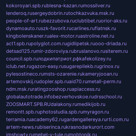
kokoroyari.spb.ru
blesna-kazan.ru
mossilver.ru
lenderoq.ru
sergeydobrin.ru
tochkazvuka.msk.ru
people-of-art.ru
bezzubova.ru
clubtibet.ru
orior-aks.ru
dynamoauto.ru
szk-favorit.ru
carlines.ru
flatnsk.ru
kingbolenskaner.ru
alex-motor.ru
astroline.net.ru
act1.spb.ru
polyglot.com.ru
gidlipetsk.ru
ooo-driada.ru
detsad125.ru
mir-zdoroviya.ru
bruslanovo.ru
siterem.ru
council.spb.ru
лодкипатриот.рф
kafekolizey.ru
iclub.net.ru
gazon-easy.ru
sugarepilekb.ru
grinox.ru
pylesostineco.ru
msts-ozarenie.ru
kameryjooan.ru
artemovskij.ru
dopler.spb.ru
aid70.ru
metall-perm.ru
ndm.msk.ru
ratingzooshop.ru
apiaccess.ru
globalautotrade.info
bezverhovskoe.ru
drsschool.ru
ZOOSMART.SPB.RU
dalakony.ru
medikijob.ru
remontt.spb.ru
photostudia.spb.ru
myragon.ru
terramia.ru
academy62.ru
gardengallereya.ru
rti.com.ru
artem-news.ru
biserinca.ru
krasnodarkurort.com
imshowtv.ru
mebel-v-tule.ru
mobtopik.ru