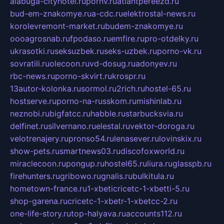
alabuga-cityhotel.ru
pornv.ru
atlantpereezd.ru
bud-em-znakomye.ru
a-cdc.ru
elektrostal-news.ru
korolevremont-market.ru
budem-znakomye.ru
oooagrosnab.ru
fpodaso.ru
emfire.ru
pro-otdelky.ru
ukrasotki.ru
seksuzbek.ru
seks-uzbek.ru
porno-vk.ru
sovratili.ru
olecoon.ru
vd-dosug.ru
adonyev.ru
rbc-news.ru
porno-skvirt.ru
krospr.ru
13autor-kolonka.ru
sormol.ru
2rich.ru
hostel-65.ru
hostserve.ru
porno-na-russkom.ru
mishinlab.ru
neznobi.ru
bigfatcc.ru
habble.ru
starbucksvia.ru
delfinet.ru
silvernano.ru
elestal.ru
vektor-doroga.ru
velotrenajery.ru
pronso54.ru
lenasever.ru
lovinskix.ru
show-pets.ru
smartnews03.ru
discofoxworld.ru
miraclecoon.ru
pongup.ru
hostel65.ru
liura.ru
glasspb.ru
firehunters.ru
gribowo.ru
gnalis.ru
bulkitula.ru
hometown-france.ru
1-xbeticricetc-1-xbetti-5.ru
shop-garena.ru
cricetc-1-xbetr-1-xbetcc-2.ru
one-life-story.ru
top-halyava.ru
accounts112.ru