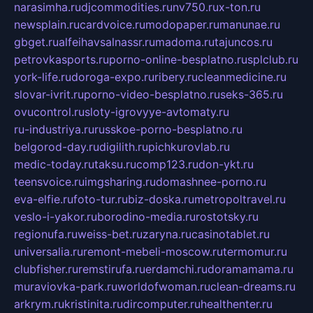
narasimha.ru
djcommodities.ru
nv750.ru
x-ton.ru
newsplain.ru
cardvoice.ru
modopaper.ru
manunae.ru
gbget.ru
alfeihavsalnassr.ru
madoma.ru
tajuncos.ru
petrovkasports.ru
porno-online-besplatno.ru
splclub.ru
york-life.ru
doroga-expo.ru
ribery.ru
cleanmedicine.ru
slovar-ivrit.ru
porno-video-besplatno.ru
seks-365.ru
ovucontrol.ru
sloty-igrovyye-avtomaty.ru
ru-industriya.ru
russkoe-porno-besplatno.ru
belgorod-day.ru
digilith.ru
pichkurovlab.ru
medic-today.ru
taksu.ru
comp123.ru
don-ykt.ru
teensvoice.ru
imgsharing.ru
domashnee-porno.ru
eva-elfie.ru
foto-tur.ru
biz-doska.ru
metropoltravel.ru
veslo-i-yakor.ru
borodino-media.ru
rostotsky.ru
regionufa.ru
weiss-bet.ru
zaryna.ru
casinotablet.ru
universalia.ru
remont-mebeli-moscow.ru
termomur.ru
clubfisher.ru
remstirufa.ru
erdamchi.ru
doramamama.ru
muraviovka-park.ru
worldofwoman.ru
clean-dreams.ru
arkrym.ru
kristinita.ru
dircomputer.ru
healthenter.ru