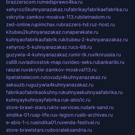
brazzerscom.ru
medsprawo4ka.ru
xehyroo5kuhnyanazakaz.ru
fabrikayfabrikaefabrika.ru
vskrytie-zamkov-moskva-113.ru
biletnadom.ru
zed-online.ru
pimchax.ru
brazzers-hd.ru
z-host.ru
kitubeu2kuhnyanazakaz.ru
naperekate.ru
kuhnyaofabrikaufabrik.ru
kitubeu-2-kuhnyanazakaz.ru
xehyroo-5-kuhnyanazakaz.ru
cs-68.ru
guzywia-4-kuhnyanazakaz.ru
mir-tk.ru
vlknrussia.ru
cs68.ru
vladivostok-map.ru
video-seks.ru
bankaribi.ru
raszar.ru
vskrytie-zamkov-moskva113.ru
lipetsktelecom.ru
tovudyi4kuhnyanazakaz.ru
seksuzb.ru
guzywia4kuhnyanazakaz.ru
fabrikaofabrikaokuhny.ru
kuhnyaekuhnyaafabrika.ru
kuhnyaykuhnyayfabrika.ru
e-abis1c.ru
store-brawl-stars.ru
kts-services.ru
dark-sand.ru
sindika-01.ru
sp-life.ru
x-legion.ru
sib-archives.ru
e-abis-1-c.ru
sindika01.ru
venda-festival.ru
store-brawlstars.ru
dooraleksandria.ru