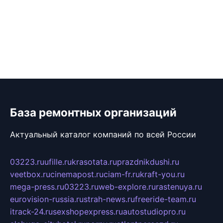
База ремонтных организаций
Актуальный каталог компаний по всей России
03223.ru
ufille.ru
krasotata.ru
prazdnikdushi.ru
veetbox.ru
cinemapost.ru
ciam-fr.ru
kraft-you.ru
mega-press.ru
03223.ru
web-explore.ru
rastenuya.ru
eurovision-russia.ru
strah-news.ru
freeride-team.ru
itrack-24.ru
sexshopexpress.ru
autostudiopro.ru