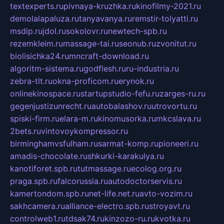
textexperts.ru
pivnaya-kruzhka.ru
kinofilmy-2021.ru
demolalapaluza.ru
tanyavanya.ru
remstir-tolyatti.ru
msdip.ru
jdol.ru
sokolovr.ru
newtech-spb.ru
rezemkleim.ru
massage-tai.ru
seonub.ru
zvonitut.ru
biolisichka24.ru
mncraft-download.ru
algoritm-sistema.ru
godflesh.ru
ru-industria.ru
zebra-tlt.ru
okna-proficom.ru
erynok.ru
onlinekinospace.ru
startupstudio-fefu.ru
zarges-ru.ru
gegenjustizunrecht.ru
autobalashov.ru
utrovortu.ru
spiski-firm.ru
elara-m.ru
kinomusorka.ru
mkcslava.ru
2bets.ru
vintovoykompressor.ru
birminghamvsfulham.ru
sarmat-komp.ru
pioneeri.ru
amadis-chocolate.ru
shkurki-karakulya.ru
kanotiforet.spb.ru
tutmassage.ru
ecolog.org.ru
praga.spb.ru
falcorussia.ru
autodoctorservis.ru
kamertondom.spb.ru
net-life.net.ru
avto-vozim.ru
sakhcamera.ru
alliance-electro.spb.ru
stroyavt.ru
controlweb1.ru
tdsak74.ru
kinzozo-ru.ru
kvotka.ru