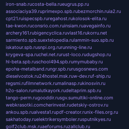
iron-snab.ru
costa-bella.ru
eugrus.pp.ru
associaciya39.ru
primexpo.spb.ru
bezmorchin.ru
ia2.ru
cpt21.ru
ispecspb.ru
regahost.ru
kolosok-elita.ru
tae-kwon.ru
consrio.com.ru
insiam.ru
avegainfo.ru
archery161.ru
bigencyclica.ru
vlast16.ru
korru.net
sarmiento.spb.su
extelopedia.ru
lammin-suo.spb.ru
iskatour.spb.ru
snpi.org.ru
running-line.ru
krygeva-spa.ru
chel.net.ru
rust-loco.ru
dugshop.ru
hl-beta.spb.ru
school494.spb.ru
mymubaby.ru
epoha-metalband.ru
ngr.spb.ru
rusgosnews.com
dieselvostok.ru
24hostel.msk.ru
w-dev.ru
f-ship.ru
regsmi.ru
filmnetwork.ru
malinasp.ru
kinosvin.ru
h2o-salon.ru
malutkayork.ru
deltaprim.spb.ru
tango-perm.ru
gooddir.ru
sgv.su
multiki-online.com
webkrasotki.com
cherinvest.ru
detskiy-ostrov.ru
ankou.spb.ru
alvesta1.ru
pdf-creator.ru
nix-files.org.ru
sakhatoday.ru
elektrikersymboler.ru
sputnikyes.ru
golf2club.msk.ru
aeforums.ru
zallclub.ru