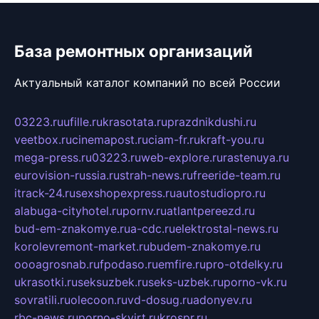
База ремонтных организаций
Актуальный каталог компаний по всей России
03223.ru
ufille.ru
krasotata.ru
prazdnikdushi.ru
veetbox.ru
cinemapost.ru
ciam-fr.ru
kraft-you.ru
mega-press.ru
03223.ru
web-explore.ru
rastenuya.ru
eurovision-russia.ru
strah-news.ru
freeride-team.ru
itrack-24.ru
sexshopexpress.ru
autostudiopro.ru
alabuga-cityhotel.ru
pornv.ru
atlantpereezd.ru
bud-em-znakomye.ru
a-cdc.ru
elektrostal-news.ru
korolevremont-market.ru
budem-znakomye.ru
oooagrosnab.ru
fpodaso.ru
emfire.ru
pro-otdelky.ru
ukrasotki.ru
seksuzbek.ru
seks-uzbek.ru
porno-vk.ru
sovratili.ru
olecoon.ru
vd-dosug.ru
adonyev.ru
rbc-news.ru
porno-skvirt.ru
krospr.ru