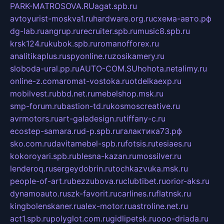
PARK-MATROSOVA.RU
agat.spb.ru
avtoyurist-moskva1.ru
hardware.org.ru
схема-авто.рф
dg-lab.ru
angrup.ru
recruiter.spb.ru
music8.spb.ru
krsk124.ru
kubok.spb.ru
romanofforex.ru
analitikaplus.ru
spyonline.ru
zosikamery.ru
sloboda-ural.pp.ru
AUTO-COM.SU
hohota.net
alimy.ru
online-z.com
aromat-vostoka.ru
otdelkaexp.ru
mobilvest.ru
bbd.net.ru
mebelshop.msk.ru
smp-forum.ru
bastion-td.ru
kosmoscreative.ru
avrmotors.ru
art-galadesign.ru
tiffany-c.ru
ecostep-samara.ru
d-p.spb.ru
галактика73.рф
sko.com.ru
davitamebel-spb.ru
fotsis.ru
tesiaes.ru
kokoroyari.spb.ru
blesna-kazan.ru
mossilver.ru
lenderoq.ru
sergeydobrin.ru
tochkazvuka.msk.ru
people-of-art.ru
bezzubova.ru
clubtibet.ru
orior-aks.ru
dynamoauto.ru
szk-favorit.ru
carlines.ru
flatnsk.ru
kingbolenskaner.ru
alex-motor.ru
astroline.net.ru
act1.spb.ru
polyglot.com.ru
gidlipetsk.ru
ooo-driada.ru