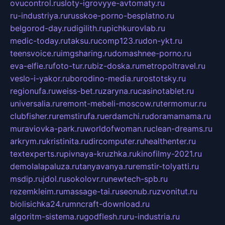
ovucontrol.ru
sloty-igrovyye-avtomaty.ru
ru-industriya.ru
russkoe-porno-besplatno.ru
belgorod-day.ru
digilith.ru
pichkurovlab.ru
medic-today.ru
taksu.ru
comp123.ru
don-ykt.ru
teensvoice.ru
imgsharing.ru
domashnee-porno.ru
eva-elfie.ru
foto-tur.ru
biz-doska.ru
metropoltravel.ru
veslo-i-yakor.ru
borodino-media.ru
rostotsky.ru
regionufa.ru
weiss-bet.ru
zaryna.ru
casinotablet.ru
universalia.ru
remont-mebeli-moscow.ru
termomur.ru
clubfisher.ru
remstirufa.ru
erdamchi.ru
doramamama.ru
muraviovka-park.ru
worldofwoman.ru
clean-dreams.ru
arkrym.ru
kristinita.ru
dircomputer.ru
healthenter.ru
textexperts.ru
pivnaya-kruzhka.ru
kinofilmy-2021.ru
demolalapaluza.ru
tanyavanya.ru
remstir-tolyatti.ru
msdip.ru
jdol.ru
sokolovr.ru
newtech-spb.ru
rezemkleim.ru
massage-tai.ru
seonub.ru
zvonitut.ru
biolisichka24.ru
mncraft-download.ru
algoritm-sistema.ru
godflesh.ru
ru-industria.ru