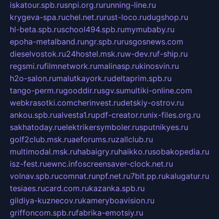
iskatour.spb.ru
snpi.org.ru
running-line.ru
krygeva-spa.ru
chel.net.ru
rust-loco.ru
dugshop.ru
hl-beta.spb.ru
school494.spb.ru
mymubaby.ru
epoha-metalband.ru
ngr.spb.ru
rusgosnews.com
dieselvostok.ru
24hostel.msk.ru
w-dev.ru
f-ship.ru
regsmi.ru
filmnetwork.ru
malinasp.ru
kinosvin.ru
h2o-salon.ru
malutkayork.ru
deltaprim.spb.ru
tango-perm.ru
gooddir.ru
sgv.su
multiki-online.com
webkrasotki.com
cherinvest.ru
detskiy-ostrov.ru
ankou.spb.ru
alvesta1.ru
pdf-creator.ru
nix-files.org.ru
sakhatoday.ru
elektrikersymboler.ru
sputnikyes.ru
golf2club.msk.ru
aeforums.ru
zallclub.ru
multimodal.msk.ru
habaigry.ru
haikko.ru
sobakopedia.ru
isz-fest.ru
ewnc.info
screensaver-clock.net.ru
volnav.spb.ru
comnat.ru
npf.net.ru
7bit.pp.ru
kalugatur.ru
tesiaes.ru
card.com.ru
kazanka.spb.ru
gildiya-kuznecov.ru
kameryboavision.ru
griffoncom.spb.ru
fabrika-emotsiy.ru