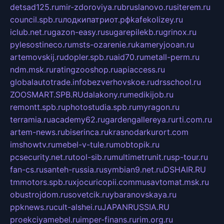
detsad125.ru
mir-zdoroviya.ru
bruslanovo.ru
siterem.ru
council.spb.ru
лодкипатриот.рф
kafekolizey.ru
iclub.net.ru
gazon-easy.ru
sugarepilekb.ru
grinox.ru
pylesostineco.ru
msts-ozarenie.ru
kameryjooan.ru
artemovskij.ru
dopler.spb.ru
aid70.ru
metall-perm.ru
ndm.msk.ru
ratingzooshop.ru
apiaccess.ru
globalautotrade.info
bezverhovskoe.ru
drsschool.ru
ZOOSMART.SPB.RU
dalakony.ru
medikijob.ru
remontt.spb.ru
photostudia.spb.ru
myragon.ru
terramia.ru
academy62.ru
gardengallereya.ru
rti.com.ru
artem-news.ru
biserinca.ru
krasnodarkurort.com
imshowtv.ru
mebel-v-tule.ru
mobtopik.ru
pcsecurity.net.ru
tool-sib.ru
multimetrunit.ru
sp-tour.ru
fan-cs.ru
santeh-russia.ru
symbian9.net.ru
DSHAIR.RU
tmmotors.spb.ru
xjocuricopii.com
musavtomat.msk.ru
obustrojdom.ru
sovetcik.ru
ybaranovskaya.ru
ppknews.ru
cult-alshei.ru
JAPANRUSSIA.RU
proekciyamebel.ru
imper-finans.ru
rim.org.ru