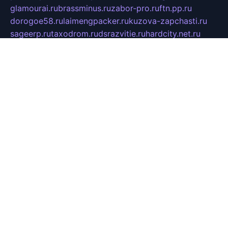
glamourai.ru
brassminus.ru
zabor-pro.ru
ftn.pp.ru
dorogoe58.ru
laimengpacker.ru
kuzova-zapchasti.ru
sageerp.ru
taxodrom.ru
dsrazvitie.ru
hardcity.net.ru
ratinghomegames.ru
topservice25.ru
gubernyan.ru
gtglasslined.ru
ii4.ru
tssport.spb.ru
andorra24.com
blackwallstreet.ru
oboimos.ru
optim-doors.com.ru
ikuch.ru
nycr.org.ru
npa21.ru
vremya-ch.spb.ru
desert000.ru
ivtorgi.ru
ifiori.ru
catalog-statei.ru
dcv.org.ru
spetsmaster174.ru
ipkameryhiseeu.ru
dum26.ru
ruspol.spb.ru
fr-opendp.ru
kam-solnyshko.ru
cheyenne-arapaho.ru
sevzapmetal.spb.ru
ted-lapidus.spb.ru
parasite-eliminator.ru
sigma-complete.ru
modernworld.ru
dama-moda.ru
eholot-group.ru
sk-nvkz.ru
DRONGOLD.RU
democratia2.ru
i-farmer.ru
mass-sport.org
jablonex.spb.ru
bookmess.ru
linkword.ru
refineua.com.ru
cs-spec.net.ru
altay-mebel.ru
DNK-THEATRE.RU
mechaniks.spb.ru
ipcamtechage.ru