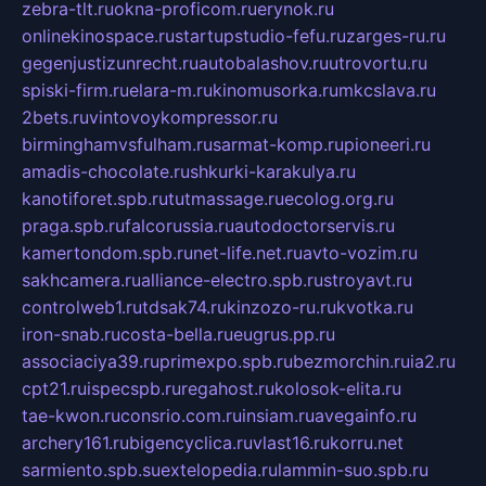
zebra-tlt.ru
okna-proficom.ru
erynok.ru
onlinekinospace.ru
startupstudio-fefu.ru
zarges-ru.ru
gegenjustizunrecht.ru
autobalashov.ru
utrovortu.ru
spiski-firm.ru
elara-m.ru
kinomusorka.ru
mkcslava.ru
2bets.ru
vintovoykompressor.ru
birminghamvsfulham.ru
sarmat-komp.ru
pioneeri.ru
amadis-chocolate.ru
shkurki-karakulya.ru
kanotiforet.spb.ru
tutmassage.ru
ecolog.org.ru
praga.spb.ru
falcorussia.ru
autodoctorservis.ru
kamertondom.spb.ru
net-life.net.ru
avto-vozim.ru
sakhcamera.ru
alliance-electro.spb.ru
stroyavt.ru
controlweb1.ru
tdsak74.ru
kinzozo-ru.ru
kvotka.ru
iron-snab.ru
costa-bella.ru
eugrus.pp.ru
associaciya39.ru
primexpo.spb.ru
bezmorchin.ru
ia2.ru
cpt21.ru
ispecspb.ru
regahost.ru
kolosok-elita.ru
tae-kwon.ru
consrio.com.ru
insiam.ru
avegainfo.ru
archery161.ru
bigencyclica.ru
vlast16.ru
korru.net
sarmiento.spb.su
extelopedia.ru
lammin-suo.spb.ru