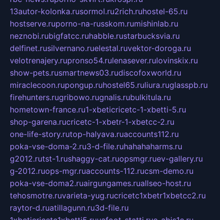
13autor-kolonka.ru
sormol.ru
2rich.ru
hostel-65.ru
hostserve.ru
porno-na-russkom.ru
mishinlab.ru
neznobi.ru
bigfatcc.ru
habble.ru
starbucksvia.ru
delfinet.ru
silvernano.ru
elestal.ru
vektor-doroga.ru
velotrenajery.ru
pronso54.ru
lenasever.ru
lovinskix.ru
show-pets.ru
smartnews03.ru
discofoxworld.ru
miraclecoon.ru
pongup.ru
hostel65.ru
liura.ru
glasspb.ru
firehunters.ru
gribowo.ru
gnalis.ru
bulkitula.ru
hometown-france.ru
1-xbeticricetc-1-xbetti-5.ru
shop-garena.ru
cricetc-1-xbetr-1-xbetcc-2.ru
one-life-story.ru
top-halyava.ru
accounts112.ru
poka-vse-doma-2.ru
3-d-file.ru
hahahaharms.ru
g2012.ru
tst-1.ru
shaggy-cat.ru
opsmgr.ru
ev-gallery.ru
g-2012.ru
ops-mgr.ru
accounts-112.ru
csm-demo.ru
poka-vse-doma2.ru
airgungames.ru
allseo-host.ru
tehosmotre.ru
varieta-yug.ru
cricetc1xbetr1xbetcc2.ru
raytor-d.ru
atillagunn.ru
3d-file.ru