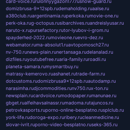
card-voice.ru
rulonnyygazon177.ru
snow-guard.ru
domizbrusa-9x12spb.ru
demaholding.ru
aalse.ru
a380club.ru
argentinamia.ru
perkoka.ru
movie-one.ru
perk-oka.ru
g-octopus.ru
sibarchives.ru
andreislyusar.ru
naruto-x.ru
pursefactory.ru
tor-lyubov-i-grom.ru
spayderhed-2022.ru
movieone.ru
evro-dez.ru
webamator.ru
ma-absolut1.ru
avtopomosch27.ru
nv-750.ru
news-plain.ru
nertansaga.ru
delanalad.ru
dizfiles.ru
youtubefree.ru
aria-family.ru
roadli.ru
planeta-samara.ru
mysmartbuy.ru
matrasy-kemerovo.ru
ashanet.ru
trade-farm.ru
dotcustoms.ru
domizbrusa9x12spb.ru
autodamp.ru
narasimha.ru
djcommodities.ru
nv750.ru
x-ton.ru
newsplain.ru
cardvoice.ru
modopaper.ru
manunae.ru
gbget.ru
alfeihavsalnassr.ru
madoma.ru
tajuncos.ru
petrovkasports.ru
porno-online-besplatno.ru
splclub.ru
york-life.ru
doroga-expo.ru
ribery.ru
cleanmedicine.ru
slovar-ivrit.ru
porno-video-besplatno.ru
seks-365.ru