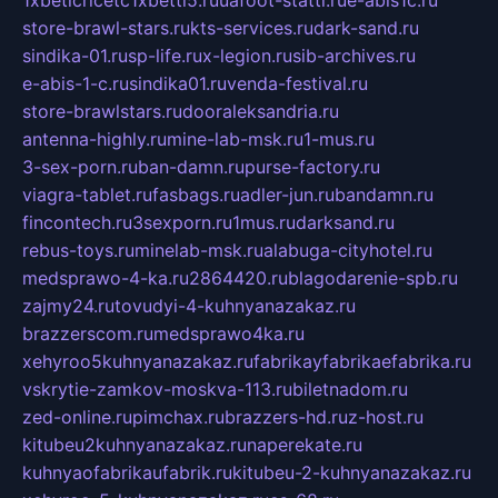
1xbeticricetc1xbetti5.ru
uafoot-statti.ru
e-abis1c.ru
store-brawl-stars.ru
kts-services.ru
dark-sand.ru
sindika-01.ru
sp-life.ru
x-legion.ru
sib-archives.ru
e-abis-1-c.ru
sindika01.ru
venda-festival.ru
store-brawlstars.ru
dooraleksandria.ru
antenna-highly.ru
mine-lab-msk.ru
1-mus.ru
3-sex-porn.ru
ban-damn.ru
purse-factory.ru
viagra-tablet.ru
fasbags.ru
adler-jun.ru
bandamn.ru
fincontech.ru
3sexporn.ru
1mus.ru
darksand.ru
rebus-toys.ru
minelab-msk.ru
alabuga-cityhotel.ru
medsprawo-4-ka.ru
2864420.ru
blagodarenie-spb.ru
zajmy24.ru
tovudyi-4-kuhnyanazakaz.ru
brazzerscom.ru
medsprawo4ka.ru
xehyroo5kuhnyanazakaz.ru
fabrikayfabrikaefabrika.ru
vskrytie-zamkov-moskva-113.ru
biletnadom.ru
zed-online.ru
pimchax.ru
brazzers-hd.ru
z-host.ru
kitubeu2kuhnyanazakaz.ru
naperekate.ru
kuhnyaofabrikaufabrik.ru
kitubeu-2-kuhnyanazakaz.ru