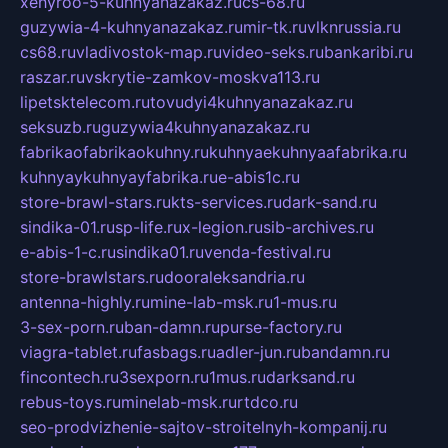
xehyroo-5-kuhnyanazakaz.ru
cs-68.ru
guzywia-4-kuhnyanazakaz.ru
mir-tk.ru
vlknrussia.ru
cs68.ru
vladivostok-map.ru
video-seks.ru
bankaribi.ru
raszar.ru
vskrytie-zamkov-moskva113.ru
lipetsktelecom.ru
tovudyi4kuhnyanazakaz.ru
seksuzb.ru
guzywia4kuhnyanazakaz.ru
fabrikaofabrikaokuhny.ru
kuhnyaekuhnyaafabrika.ru
kuhnyaykuhnyayfabrika.ru
e-abis1c.ru
store-brawl-stars.ru
kts-services.ru
dark-sand.ru
sindika-01.ru
sp-life.ru
x-legion.ru
sib-archives.ru
e-abis-1-c.ru
sindika01.ru
venda-festival.ru
store-brawlstars.ru
dooraleksandria.ru
antenna-highly.ru
mine-lab-msk.ru
1-mus.ru
3-sex-porn.ru
ban-damn.ru
purse-factory.ru
viagra-tablet.ru
fasbags.ru
adler-jun.ru
bandamn.ru
fincontech.ru
3sexporn.ru
1mus.ru
darksand.ru
rebus-toys.ru
minelab-msk.ru
rtdco.ru
seo-prodvizhenie-sajtov-stroitelnyh-kompanij.ru