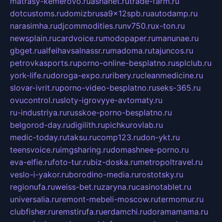
matrasy-kemerovo.ru
ashanet.ru
trade-farm.ru
dotcustoms.ru
domizbrusa9x12spb.ru
autodamp.ru
narasimha.ru
djcommodities.ru
nv750.ru
x-ton.ru
newsplain.ru
cardvoice.ru
modopaper.ru
manunae.ru
gbget.ru
alfeihavsalnassr.ru
madoma.ru
tajuncos.ru
petrovkasports.ru
porno-online-besplatno.ru
splclub.ru
york-life.ru
doroga-expo.ru
ribery.ru
cleanmedicine.ru
slovar-ivrit.ru
porno-video-besplatno.ru
seks-365.ru
ovucontrol.ru
sloty-igrovyye-avtomaty.ru
ru-industriya.ru
russkoe-porno-besplatno.ru
belgorod-day.ru
digilith.ru
pichkurovlab.ru
medic-today.ru
taksu.ru
comp123.ru
don-ykt.ru
teensvoice.ru
imgsharing.ru
domashnee-porno.ru
eva-elfie.ru
foto-tur.ru
biz-doska.ru
metropoltravel.ru
veslo-i-yakor.ru
borodino-media.ru
rostotsky.ru
regionufa.ru
weiss-bet.ru
zaryna.ru
casinotablet.ru
universalia.ru
remont-mebeli-moscow.ru
termomur.ru
clubfisher.ru
remstirufa.ru
erdamchi.ru
doramamama.ru