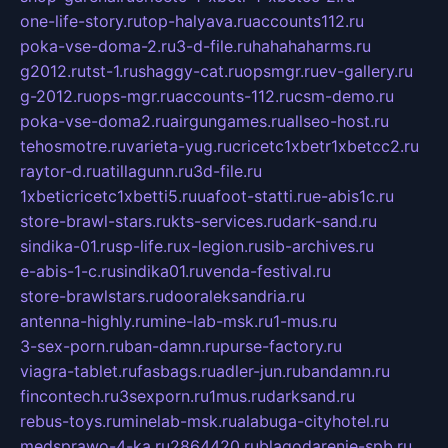
one-life-story.ru
top-halyava.ru
accounts112.ru
poka-vse-doma-2.ru
3-d-file.ru
hahahaharms.ru
g2012.ru
tst-1.ru
shaggy-cat.ru
opsmgr.ru
ev-gallery.ru
g-2012.ru
ops-mgr.ru
accounts-112.ru
csm-demo.ru
poka-vse-doma2.ru
airgungames.ru
allseo-host.ru
tehosmotre.ru
varieta-yug.ru
cricetc1xbetr1xbetcc2.ru
raytor-d.ru
atillagunn.ru
3d-file.ru
1xbeticricetc1xbetti5.ru
uafoot-statti.ru
e-abis1c.ru
store-brawl-stars.ru
kts-services.ru
dark-sand.ru
sindika-01.ru
sp-life.ru
x-legion.ru
sib-archives.ru
e-abis-1-c.ru
sindika01.ru
venda-festival.ru
store-brawlstars.ru
dooraleksandria.ru
antenna-highly.ru
mine-lab-msk.ru
1-mus.ru
3-sex-porn.ru
ban-damn.ru
purse-factory.ru
viagra-tablet.ru
fasbags.ru
adler-jun.ru
bandamn.ru
fincontech.ru
3sexporn.ru
1mus.ru
darksand.ru
rebus-toys.ru
minelab-msk.ru
alabuga-cityhotel.ru
medsprawo-4-ka.ru
2864420.ru
blagodarenie-spb.ru