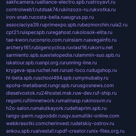
sakhcamera.ru
alliance-electro.spb.ru
stroyavt.ru
controlweb1.ru
tdsak74.ru
kinzozo-ru.ru
kvotka.ru
iron-snab.ru
costa-bella.ru
eugrus.pp.ru
associaciya39.ru
primexpo.spb.ru
bezmorchin.ru
ia2.ru
cpt21.ru
ispecspb.ru
regahost.ru
kolosok-elita.ru
tae-kwon.ru
consrio.com.ru
insiam.ru
avegainfo.ru
archery161.ru
bigencyclica.ru
vlast16.ru
korru.net
sarmiento.spb.su
extelopedia.ru
lammin-suo.spb.ru
iskatour.spb.ru
snpi.org.ru
running-line.ru
krygeva-spa.ru
chel.net.ru
rust-loco.ru
dugshop.ru
hl-beta.spb.ru
school494.spb.ru
mymubaby.ru
epoha-metalband.ru
ngr.spb.ru
rusgosnews.com
dieselvostok.ru
24hostel.msk.ru
w-dev.ru
f-ship.ru
regsmi.ru
filmnetwork.ru
malinasp.ru
kinosvin.ru
h2o-salon.ru
malutkayork.ru
deltaprim.spb.ru
tango-perm.ru
gooddir.ru
sgv.su
multiki-online.com
webkrasotki.com
cherinvest.ru
detskiy-ostrov.ru
ankou.spb.ru
alvesta1.ru
pdf-creator.ru
nix-files.org.ru