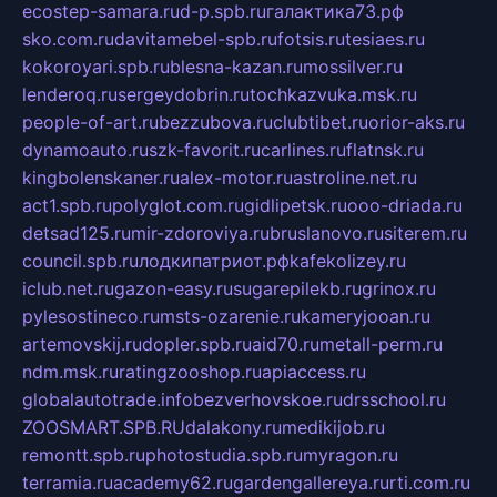
ecostep-samara.ru
d-p.spb.ru
галактика73.рф
sko.com.ru
davitamebel-spb.ru
fotsis.ru
tesiaes.ru
kokoroyari.spb.ru
blesna-kazan.ru
mossilver.ru
lenderoq.ru
sergeydobrin.ru
tochkazvuka.msk.ru
people-of-art.ru
bezzubova.ru
clubtibet.ru
orior-aks.ru
dynamoauto.ru
szk-favorit.ru
carlines.ru
flatnsk.ru
kingbolenskaner.ru
alex-motor.ru
astroline.net.ru
act1.spb.ru
polyglot.com.ru
gidlipetsk.ru
ooo-driada.ru
detsad125.ru
mir-zdoroviya.ru
bruslanovo.ru
siterem.ru
council.spb.ru
лодкипатриот.рф
kafekolizey.ru
iclub.net.ru
gazon-easy.ru
sugarepilekb.ru
grinox.ru
pylesostineco.ru
msts-ozarenie.ru
kameryjooan.ru
artemovskij.ru
dopler.spb.ru
aid70.ru
metall-perm.ru
ndm.msk.ru
ratingzooshop.ru
apiaccess.ru
globalautotrade.info
bezverhovskoe.ru
drsschool.ru
ZOOSMART.SPB.RU
dalakony.ru
medikijob.ru
remontt.spb.ru
photostudia.spb.ru
myragon.ru
terramia.ru
academy62.ru
gardengallereya.ru
rti.com.ru