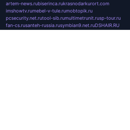
artem-news.ru
biserinca.ru
krasnodarkurort.com
imshowtv.ru
mebel-v-tule.ru
mobtopik.ru
pcsecurity.net.ru
tool-sib.ru
multimetrunit.ru
sp-tour.ru
fan-cs.ru
santeh-russia.ru
symbian9.net.ru
DSHAIR.RU
tmmotors.spb.ru
xjocuricopii.com
musavtomat.msk.ru
obustrojdom.ru
sovetcik.ru
ybaranovskaya.ru
ppknews.ru
cult-alshei.ru
JAPANRUSSIA.RU
proekciyamebel.ru
imper-finans.ru
rim.org.ru
glamourai.ru
brassminus.ru
zabor-pro.ru
ftn.pp.ru
dorogoe58.ru
laimengpacker.ru
kuzova-zapchasti.ru
sageerp.ru
taxodrom.ru
dsrazvitie.ru
hardcity.net.ru
ratinghomegames.ru
topservice25.ru
gubernyan.ru
gtglasslined.ru
ii4.ru
tssport.spb.ru
andorra24.com
blackwallstreet.ru
oboimos.ru
optim-doors.com.ru
ikuch.ru
nycr.org.ru
npa21.ru
vremya-ch.spb.ru
desert000.ru
ivtorgi.ru
ifiori.ru
catalog-statei.ru
dcv.org.ru
spetsmaster174.ru
ipkameryhiseeu.ru
dum26.ru
ruspol.spb.ru
fr-opendp.ru
kam-solnyshko.ru