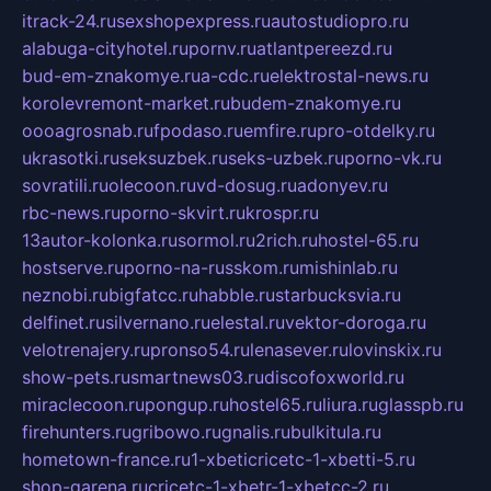
itrack-24.ru
sexshopexpress.ru
autostudiopro.ru
alabuga-cityhotel.ru
pornv.ru
atlantpereezd.ru
bud-em-znakomye.ru
a-cdc.ru
elektrostal-news.ru
korolevremont-market.ru
budem-znakomye.ru
oooagrosnab.ru
fpodaso.ru
emfire.ru
pro-otdelky.ru
ukrasotki.ru
seksuzbek.ru
seks-uzbek.ru
porno-vk.ru
sovratili.ru
olecoon.ru
vd-dosug.ru
adonyev.ru
rbc-news.ru
porno-skvirt.ru
krospr.ru
13autor-kolonka.ru
sormol.ru
2rich.ru
hostel-65.ru
hostserve.ru
porno-na-russkom.ru
mishinlab.ru
neznobi.ru
bigfatcc.ru
habble.ru
starbucksvia.ru
delfinet.ru
silvernano.ru
elestal.ru
vektor-doroga.ru
velotrenajery.ru
pronso54.ru
lenasever.ru
lovinskix.ru
show-pets.ru
smartnews03.ru
discofoxworld.ru
miraclecoon.ru
pongup.ru
hostel65.ru
liura.ru
glasspb.ru
firehunters.ru
gribowo.ru
gnalis.ru
bulkitula.ru
hometown-france.ru
1-xbeticricetc-1-xbetti-5.ru
shop-garena.ru
cricetc-1-xbetr-1-xbetcc-2.ru