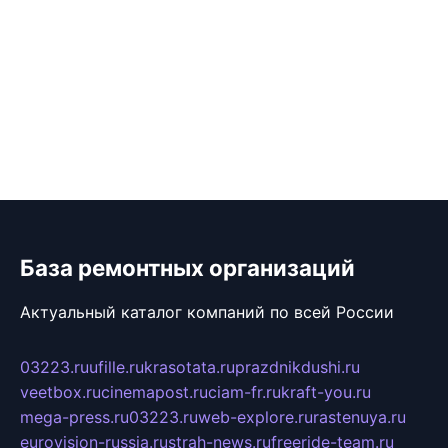
База ремонтных организаций
Актуальный каталог компаний по всей России
03223.ru
ufille.ru
krasotata.ru
prazdnikdushi.ru
veetbox.ru
cinemapost.ru
ciam-fr.ru
kraft-you.ru
mega-press.ru
03223.ru
web-explore.ru
rastenuya.ru
eurovision-russia.ru
strah-news.ru
freeride-team.ru