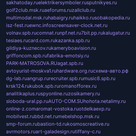
sakhatoday.ru
elektrikersymboler.ru
sputnikyes.ru
golf2club.msk.ru
aeforums.ru
zallclub.ru
multimodal.msk.ru
habaigry.ru
haikko.ru
sobakopedia.ru
isz-fest.ru
ewnc.info
screensaver-clock.net.ru
volnav.spb.ru
comnat.ru
npf.net.ru
7bit.pp.ru
kalugatur.ru
tesiaes.ru
card.com.ru
kazanka.spb.ru
gildiya-kuznecov.ru
kameryboavision.ru
griffoncom.spb.ru
fabrika-emotsiy.ru
PARK-MATROSOVA.RU
agat.spb.ru
avtoyurist-moskva1.ru
hardware.org.ru
схема-авто.рф
dg-lab.ru
angrup.ru
recruiter.spb.ru
music8.spb.ru
krsk124.ru
kubok.spb.ru
romanofforex.ru
analitikaplus.ru
spyonline.ru
zosikamery.ru
sloboda-ural.pp.ru
AUTO-COM.SU
hohota.net
alimy.ru
online-z.com
aromat-vostoka.ru
otdelkaexp.ru
mobilvest.ru
bbd.net.ru
mebelshop.msk.ru
smp-forum.ru
bastion-td.ru
kosmoscreative.ru
avrmotors.ru
art-galadesign.ru
tiffany-c.ru