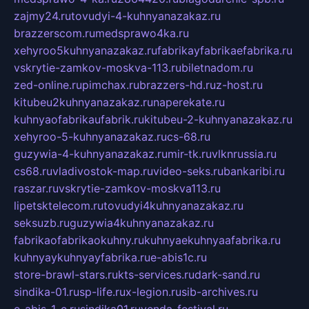
zajmy24.ru
tovudyi-4-kuhnyanazakaz.ru
brazzerscom.ru
medsprawo4ka.ru
xehyroo5kuhnyanazakaz.ru
fabrikayfabrikaefabrika.ru
vskrytie-zamkov-moskva-113.ru
biletnadom.ru
zed-online.ru
pimchax.ru
brazzers-hd.ru
z-host.ru
kitubeu2kuhnyanazakaz.ru
naperekate.ru
kuhnyaofabrikaufabrik.ru
kitubeu-2-kuhnyanazakaz.ru
xehyroo-5-kuhnyanazakaz.ru
cs-68.ru
guzywia-4-kuhnyanazakaz.ru
mir-tk.ru
vlknrussia.ru
cs68.ru
vladivostok-map.ru
video-seks.ru
bankaribi.ru
raszar.ru
vskrytie-zamkov-moskva113.ru
lipetsktelecom.ru
tovudyi4kuhnyanazakaz.ru
seksuzb.ru
guzywia4kuhnyanazakaz.ru
fabrikaofabrikaokuhny.ru
kuhnyaekuhnyaafabrika.ru
kuhnyaykuhnyayfabrika.ru
e-abis1c.ru
store-brawl-stars.ru
kts-services.ru
dark-sand.ru
sindika-01.ru
sp-life.ru
x-legion.ru
sib-archives.ru