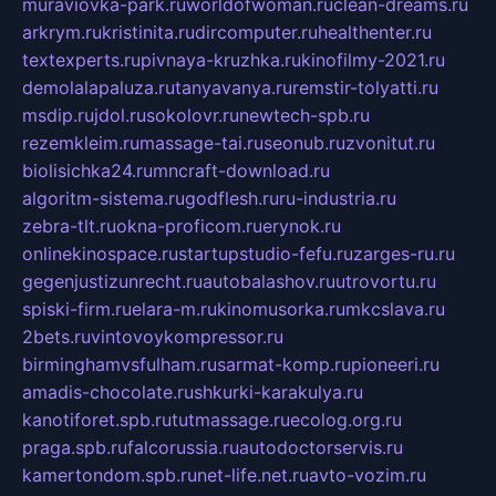
muraviovka-park.ru
worldofwoman.ru
clean-dreams.ru
arkrym.ru
kristinita.ru
dircomputer.ru
healthenter.ru
textexperts.ru
pivnaya-kruzhka.ru
kinofilmy-2021.ru
demolalapaluza.ru
tanyavanya.ru
remstir-tolyatti.ru
msdip.ru
jdol.ru
sokolovr.ru
newtech-spb.ru
rezemkleim.ru
massage-tai.ru
seonub.ru
zvonitut.ru
biolisichka24.ru
mncraft-download.ru
algoritm-sistema.ru
godflesh.ru
ru-industria.ru
zebra-tlt.ru
okna-proficom.ru
erynok.ru
onlinekinospace.ru
startupstudio-fefu.ru
zarges-ru.ru
gegenjustizunrecht.ru
autobalashov.ru
utrovortu.ru
spiski-firm.ru
elara-m.ru
kinomusorka.ru
mkcslava.ru
2bets.ru
vintovoykompressor.ru
birminghamvsfulham.ru
sarmat-komp.ru
pioneeri.ru
amadis-chocolate.ru
shkurki-karakulya.ru
kanotiforet.spb.ru
tutmassage.ru
ecolog.org.ru
praga.spb.ru
falcorussia.ru
autodoctorservis.ru
kamertondom.spb.ru
net-life.net.ru
avto-vozim.ru