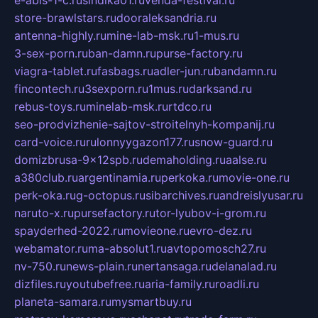
e-abis-1-c.ru
sindika01.ru
venda-festival.ru
store-brawlstars.ru
dooraleksandria.ru
antenna-highly.ru
mine-lab-msk.ru
1-mus.ru
3-sex-porn.ru
ban-damn.ru
purse-factory.ru
viagra-tablet.ru
fasbags.ru
adler-jun.ru
bandamn.ru
fincontech.ru
3sexporn.ru
1mus.ru
darksand.ru
rebus-toys.ru
minelab-msk.ru
rtdco.ru
seo-prodvizhenie-sajtov-stroitelnyh-kompanij.ru
card-voice.ru
rulonnyygazon177.ru
snow-guard.ru
domizbrusa-9x12spb.ru
demaholding.ru
aalse.ru
a380club.ru
argentinamia.ru
perkoka.ru
movie-one.ru
perk-oka.ru
g-octopus.ru
sibarchives.ru
andreislyusar.ru
naruto-x.ru
pursefactory.ru
tor-lyubov-i-grom.ru
spayderhed-2022.ru
movieone.ru
evro-dez.ru
webamator.ru
ma-absolut1.ru
avtopomosch27.ru
nv-750.ru
news-plain.ru
nertansaga.ru
delanalad.ru
dizfiles.ru
youtubefree.ru
aria-family.ru
roadli.ru
planeta-samara.ru
mysmartbuy.ru