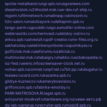
epoha-metalband.ru
ngr.spb.ru
rusgosnews.com
dieselvostok.ru
24hostel.msk.ru
w-dev.ru
f-ship.ru
regsmi.ru
filmnetwork.ru
malinasp.ru
kinosvin.ru
h2o-salon.ru
malutkayork.ru
deltaprim.spb.ru
tango-perm.ru
gooddir.ru
sgv.su
multiki-online.com
webkrasotki.com
cherinvest.ru
detskiy-ostrov.ru
ankou.spb.ru
alvesta1.ru
pdf-creator.ru
nix-files.org.ru
sakhatoday.ru
elektrikersymboler.ru
sputnikyes.ru
golf2club.msk.ru
aeforums.ru
zallclub.ru
multimodal.msk.ru
habaigry.ru
haikko.ru
sobakopedia.ru
isz-fest.ru
ewnc.info
screensaver-clock.net.ru
volnav.spb.ru
comnat.ru
npf.net.ru
7bit.pp.ru
kalugatur.ru
tesiaes.ru
card.com.ru
kazanka.spb.ru
gildiya-kuznecov.ru
kameryboavision.ru
griffoncom.spb.ru
fabrika-emotsiy.ru
PARK-MATROSOVA.RU
agat.spb.ru
avtoyurist-moskva1.ru
hardware.org.ru
схема-авто.рф
dg-lab.ru
angrup.ru
recruiter.spb.ru
music8.spb.ru