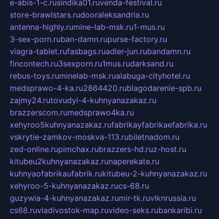
e-abis-1-c.ru
sindika01.ru
venda-festival.ru
store-brawlstars.ru
dooraleksandria.ru
antenna-highly.ru
mine-lab-msk.ru
1-mus.ru
3-sex-porn.ru
ban-damn.ru
purse-factory.ru
viagra-tablet.ru
fasbags.ru
adler-jun.ru
bandamn.ru
fincontech.ru
3sexporn.ru
1mus.ru
darksand.ru
rebus-toys.ru
minelab-msk.ru
alabuga-cityhotel.ru
medsprawo-4-ka.ru
2864420.ru
blagodarenie-spb.ru
zajmy24.ru
tovudyi-4-kuhnyanazakaz.ru
brazzerscom.ru
medsprawo4ka.ru
xehyroo5kuhnyanazakaz.ru
fabrikayfabrikaefabrika.ru
vskrytie-zamkov-moskva-113.ru
biletnadom.ru
zed-online.ru
pimchax.ru
brazzers-hd.ru
z-host.ru
kitubeu2kuhnyanazakaz.ru
naperekate.ru
kuhnyaofabrikaufabrik.ru
kitubeu-2-kuhnyanazakaz.ru
xehyroo-5-kuhnyanazakaz.ru
cs-68.ru
guzywia-4-kuhnyanazakaz.ru
mir-tk.ru
vlknrussia.ru
cs68.ru
vladivostok-map.ru
video-seks.ru
bankaribi.ru