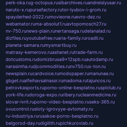
perk-oka.ru
g-octopus.ru
sibarchives.ru
andreislyusar.ru
naruto-x.ru
pursefactory.ru
tor-lyubov-i-grom.ru
spayderhed-2022.ru
movieone.ru
evro-dez.ru
webamator.ru
ma-absolut1.ru
avtopomosch27.ru
nv-750.ru
news-plain.ru
nertansaga.ru
delanalad.ru
dizfiles.ru
youtubefree.ru
aria-family.ru
roadli.ru
planeta-samara.ru
mysmartbuy.ru
matrasy-kemerovo.ru
ashanet.ru
trade-farm.ru
dotcustoms.ru
domizbrusa9x12spb.ru
autodamp.ru
narasimha.ru
djcommodities.ru
nv750.ru
x-ton.ru
newsplain.ru
cardvoice.ru
modopaper.ru
manunae.ru
gbget.ru
alfeihavsalnassr.ru
madoma.ru
tajuncos.ru
petrovkasports.ru
porno-online-besplatno.ru
splclub.ru
york-life.ru
doroga-expo.ru
ribery.ru
cleanmedicine.ru
slovar-ivrit.ru
porno-video-besplatno.ru
seks-365.ru
ovucontrol.ru
sloty-igrovyye-avtomaty.ru
ru-industriya.ru
russkoe-porno-besplatno.ru
belgorod-day.ru
digilith.ru
pichkurovlab.ru