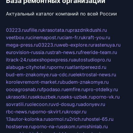
База ремонтных организаций
Актуальный каталог компаний по всей России
03223.ru
ufille.ru
krasotata.ru
prazdnikdushi.ru
veetbox.ru
cinemapost.ru
ciam-fr.ru
kraft-you.ru
mega-press.ru
03223.ru
web-explore.ru
rastenuya.ru
eurovision-russia.ru
strah-news.ru
freeride-team.ru
itrack-24.ru
sexshopexpress.ru
autostudiopro.ru
alabuga-cityhotel.ru
pornv.ru
atlantpereezd.ru
bud-em-znakomye.ru
a-cdc.ru
elektrostal-news.ru
korolevremont-market.ru
budem-znakomye.ru
oooagrosnab.ru
fpodaso.ru
emfire.ru
pro-otdelky.ru
ukrasotki.ru
seksuzbek.ru
seks-uzbek.ru
porno-vk.ru
sovratili.ru
olecoon.ru
vd-dosug.ru
adonyev.ru
rbc-news.ru
porno-skvirt.ru
krospr.ru
13autor-kolonka.ru
sormol.ru
2rich.ru
hostel-65.ru
hostserve.ru
porno-na-russkom.ru
mishinlab.ru