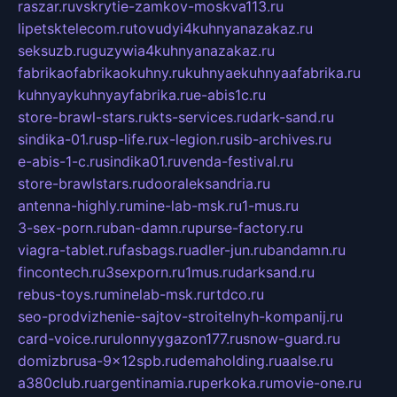
raszar.ru
vskrytie-zamkov-moskva113.ru
lipetsktelecom.ru
tovudyi4kuhnyanazakaz.ru
seksuzb.ru
guzywia4kuhnyanazakaz.ru
fabrikaofabrikaokuhny.ru
kuhnyaekuhnyaafabrika.ru
kuhnyaykuhnyayfabrika.ru
e-abis1c.ru
store-brawl-stars.ru
kts-services.ru
dark-sand.ru
sindika-01.ru
sp-life.ru
x-legion.ru
sib-archives.ru
e-abis-1-c.ru
sindika01.ru
venda-festival.ru
store-brawlstars.ru
dooraleksandria.ru
antenna-highly.ru
mine-lab-msk.ru
1-mus.ru
3-sex-porn.ru
ban-damn.ru
purse-factory.ru
viagra-tablet.ru
fasbags.ru
adler-jun.ru
bandamn.ru
fincontech.ru
3sexporn.ru
1mus.ru
darksand.ru
rebus-toys.ru
minelab-msk.ru
rtdco.ru
seo-prodvizhenie-sajtov-stroitelnyh-kompanij.ru
card-voice.ru
rulonnyygazon177.ru
snow-guard.ru
domizbrusa-9x12spb.ru
demaholding.ru
aalse.ru
a380club.ru
argentinamia.ru
perkoka.ru
movie-one.ru