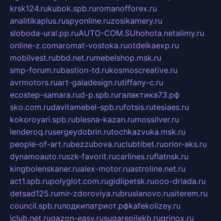
krsk124.ru
kubok.spb.ru
romanofforex.ru
analitikaplus.ru
spyonline.ru
zosikamery.ru
sloboda-ural.pp.ru
AUTO-COM.SU
hohota.net
alimy.ru
online-z.com
aromat-vostoka.ru
otdelkaexp.ru
mobilvest.ru
bbd.net.ru
mebelshop.msk.ru
smp-forum.ru
bastion-td.ru
kosmoscreative.ru
avrmotors.ru
art-galadesign.ru
tiffany-c.ru
ecostep-samara.ru
d-p.spb.ru
галактика73.рф
sko.com.ru
davitamebel-spb.ru
fotsis.ru
tesiaes.ru
kokoroyari.spb.ru
blesna-kazan.ru
mossilver.ru
lenderoq.ru
sergeydobrin.ru
tochkazvuka.msk.ru
people-of-art.ru
bezzubova.ru
clubtibet.ru
orior-aks.ru
dynamoauto.ru
szk-favorit.ru
carlines.ru
flatnsk.ru
kingbolenskaner.ru
alex-motor.ru
astroline.net.ru
act1.spb.ru
polyglot.com.ru
gidlipetsk.ru
ooo-driada.ru
detsad125.ru
mir-zdoroviya.ru
bruslanovo.ru
siterem.ru
council.spb.ru
лодкипатриот.рф
kafekolizey.ru
iclub.net.ru
gazon-easy.ru
sugarepilekb.ru
grinox.ru