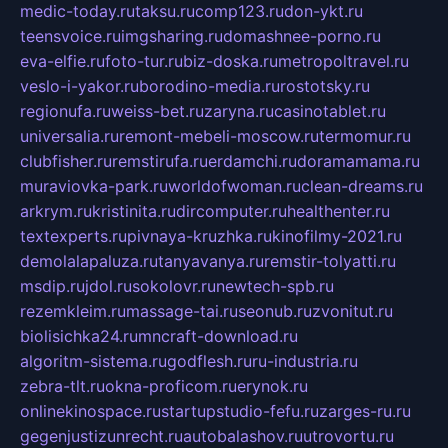
medic-today.ru
taksu.ru
comp123.ru
don-ykt.ru
teensvoice.ru
imgsharing.ru
domashnee-porno.ru
eva-elfie.ru
foto-tur.ru
biz-doska.ru
metropoltravel.ru
veslo-i-yakor.ru
borodino-media.ru
rostotsky.ru
regionufa.ru
weiss-bet.ru
zaryna.ru
casinotablet.ru
universalia.ru
remont-mebeli-moscow.ru
termomur.ru
clubfisher.ru
remstirufa.ru
erdamchi.ru
doramamama.ru
muraviovka-park.ru
worldofwoman.ru
clean-dreams.ru
arkrym.ru
kristinita.ru
dircomputer.ru
healthenter.ru
textexperts.ru
pivnaya-kruzhka.ru
kinofilmy-2021.ru
demolalapaluza.ru
tanyavanya.ru
remstir-tolyatti.ru
msdip.ru
jdol.ru
sokolovr.ru
newtech-spb.ru
rezemkleim.ru
massage-tai.ru
seonub.ru
zvonitut.ru
biolisichka24.ru
mncraft-download.ru
algoritm-sistema.ru
godflesh.ru
ru-industria.ru
zebra-tlt.ru
okna-proficom.ru
erynok.ru
onlinekinospace.ru
startupstudio-fefu.ru
zarges-ru.ru
gegenjustizunrecht.ru
autobalashov.ru
utrovortu.ru