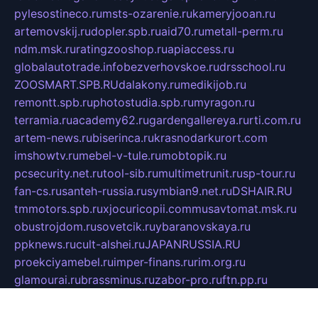
pylesostineco.ru
msts-ozarenie.ru
kameryjooan.ru
artemovskij.ru
dopler.spb.ru
aid70.ru
metall-perm.ru
ndm.msk.ru
ratingzooshop.ru
apiaccess.ru
globalautotrade.info
bezverhovskoe.ru
drsschool.ru
ZOOSMART.SPB.RU
dalakony.ru
medikijob.ru
remontt.spb.ru
photostudia.spb.ru
myragon.ru
terramia.ru
academy62.ru
gardengallereya.ru
rti.com.ru
artem-news.ru
biserinca.ru
krasnodarkurort.com
imshowtv.ru
mebel-v-tule.ru
mobtopik.ru
pcsecurity.net.ru
tool-sib.ru
multimetrunit.ru
sp-tour.ru
fan-cs.ru
santeh-russia.ru
symbian9.net.ru
DSHAIR.RU
tmmotors.spb.ru
xjocuricopii.com
musavtomat.msk.ru
obustrojdom.ru
sovetcik.ru
ybaranovskaya.ru
ppknews.ru
cult-alshei.ru
JAPANRUSSIA.RU
proekciyamebel.ru
imper-finans.ru
rim.org.ru
glamourai.ru
brassminus.ru
zabor-pro.ru
ftn.pp.ru
dorogoe58.ru
laimengpacker.ru
kuzova-zapchasti.ru
sageerp.ru
taxodrom.ru
dsrazvitie.ru
hardcity.net.ru