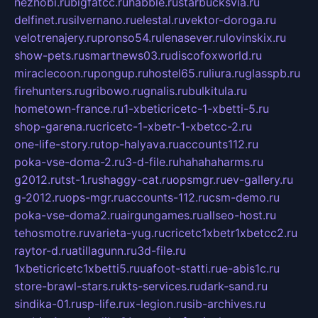
neznobi.ru
bigfatcc.ru
habble.ru
starbucksvia.ru
delfinet.ru
silvernano.ru
elestal.ru
vektor-doroga.ru
velotrenajery.ru
pronso54.ru
lenasever.ru
lovinskix.ru
show-pets.ru
smartnews03.ru
discofoxworld.ru
miraclecoon.ru
pongup.ru
hostel65.ru
liura.ru
glasspb.ru
firehunters.ru
gribowo.ru
gnalis.ru
bulkitula.ru
hometown-france.ru
1-xbeticricetc-1-xbetti-5.ru
shop-garena.ru
cricetc-1-xbetr-1-xbetcc-2.ru
one-life-story.ru
top-halyava.ru
accounts112.ru
poka-vse-doma-2.ru
3-d-file.ru
hahahaharms.ru
g2012.ru
tst-1.ru
shaggy-cat.ru
opsmgr.ru
ev-gallery.ru
g-2012.ru
ops-mgr.ru
accounts-112.ru
csm-demo.ru
poka-vse-doma2.ru
airgungames.ru
allseo-host.ru
tehosmotre.ru
varieta-yug.ru
cricetc1xbetr1xbetcc2.ru
raytor-d.ru
atillagunn.ru
3d-file.ru
1xbeticricetc1xbetti5.ru
uafoot-statti.ru
e-abis1c.ru
store-brawl-stars.ru
kts-services.ru
dark-sand.ru
sindika-01.ru
sp-life.ru
x-legion.ru
sib-archives.ru