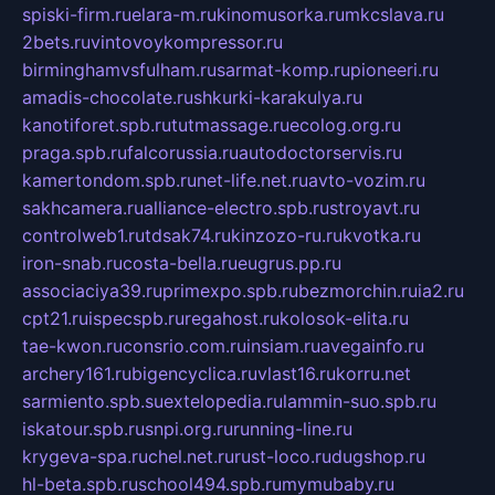
spiski-firm.ru
elara-m.ru
kinomusorka.ru
mkcslava.ru
2bets.ru
vintovoykompressor.ru
birminghamvsfulham.ru
sarmat-komp.ru
pioneeri.ru
amadis-chocolate.ru
shkurki-karakulya.ru
kanotiforet.spb.ru
tutmassage.ru
ecolog.org.ru
praga.spb.ru
falcorussia.ru
autodoctorservis.ru
kamertondom.spb.ru
net-life.net.ru
avto-vozim.ru
sakhcamera.ru
alliance-electro.spb.ru
stroyavt.ru
controlweb1.ru
tdsak74.ru
kinzozo-ru.ru
kvotka.ru
iron-snab.ru
costa-bella.ru
eugrus.pp.ru
associaciya39.ru
primexpo.spb.ru
bezmorchin.ru
ia2.ru
cpt21.ru
ispecspb.ru
regahost.ru
kolosok-elita.ru
tae-kwon.ru
consrio.com.ru
insiam.ru
avegainfo.ru
archery161.ru
bigencyclica.ru
vlast16.ru
korru.net
sarmiento.spb.su
extelopedia.ru
lammin-suo.spb.ru
iskatour.spb.ru
snpi.org.ru
running-line.ru
krygeva-spa.ru
chel.net.ru
rust-loco.ru
dugshop.ru
hl-beta.spb.ru
school494.spb.ru
mymubaby.ru