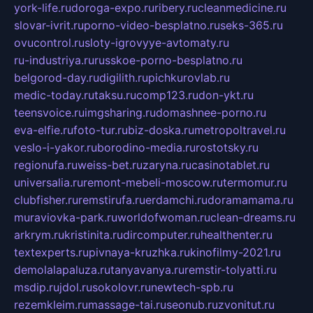
york-life.ru
doroga-expo.ru
ribery.ru
cleanmedicine.ru
slovar-ivrit.ru
porno-video-besplatno.ru
seks-365.ru
ovucontrol.ru
sloty-igrovyye-avtomaty.ru
ru-industriya.ru
russkoe-porno-besplatno.ru
belgorod-day.ru
digilith.ru
pichkurovlab.ru
medic-today.ru
taksu.ru
comp123.ru
don-ykt.ru
teensvoice.ru
imgsharing.ru
domashnee-porno.ru
eva-elfie.ru
foto-tur.ru
biz-doska.ru
metropoltravel.ru
veslo-i-yakor.ru
borodino-media.ru
rostotsky.ru
regionufa.ru
weiss-bet.ru
zaryna.ru
casinotablet.ru
universalia.ru
remont-mebeli-moscow.ru
termomur.ru
clubfisher.ru
remstirufa.ru
erdamchi.ru
doramamama.ru
muraviovka-park.ru
worldofwoman.ru
clean-dreams.ru
arkrym.ru
kristinita.ru
dircomputer.ru
healthenter.ru
textexperts.ru
pivnaya-kruzhka.ru
kinofilmy-2021.ru
demolalapaluza.ru
tanyavanya.ru
remstir-tolyatti.ru
msdip.ru
jdol.ru
sokolovr.ru
newtech-spb.ru
rezemkleim.ru
massage-tai.ru
seonub.ru
zvonitut.ru