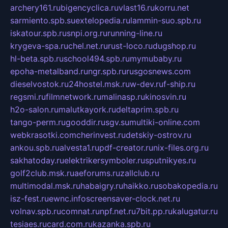
archery161.ru
bigencyclica.ru
vlast16.ru
korru.net
sarmiento.spb.su
extelopedia.ru
lammin-suo.spb.ru
iskatour.spb.ru
snpi.org.ru
running-line.ru
krygeva-spa.ru
chel.net.ru
rust-loco.ru
dugshop.ru
hl-beta.spb.ru
school494.spb.ru
mymubaby.ru
epoha-metalband.ru
ngr.spb.ru
rusgosnews.com
dieselvostok.ru
24hostel.msk.ru
w-dev.ru
f-ship.ru
regsmi.ru
filmnetwork.ru
malinasp.ru
kinosvin.ru
h2o-salon.ru
malutkayork.ru
deltaprim.spb.ru
tango-perm.ru
gooddir.ru
sgv.su
multiki-online.com
webkrasotki.com
cherinvest.ru
detskiy-ostrov.ru
ankou.spb.ru
alvesta1.ru
pdf-creator.ru
nix-files.org.ru
sakhatoday.ru
elektrikersymboler.ru
sputnikyes.ru
golf2club.msk.ru
aeforums.ru
zallclub.ru
multimodal.msk.ru
habaigry.ru
haikko.ru
sobakopedia.ru
isz-fest.ru
ewnc.info
screensaver-clock.net.ru
volnav.spb.ru
comnat.ru
npf.net.ru
7bit.pp.ru
kalugatur.ru
tesiaes.ru
card.com.ru
kazanka.spb.ru