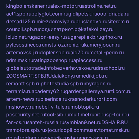
kingbolenskaner.ru
alex-motor.ru
astroline.net.ru
act1.spb.ru
polyglot.com.ru
gidlipetsk.ru
ooo-driada.ru
detsad125.ru
mir-zdoroviya.ru
bruslanovo.ru
siterem.ru
council.spb.ru
лодкипатриот.рф
kafekolizey.ru
iclub.net.ru
gazon-easy.ru
sugarepilekb.ru
grinox.ru
pylesostineco.ru
msts-ozarenie.ru
kameryjooan.ru
artemovskij.ru
dopler.spb.ru
aid70.ru
metall-perm.ru
ndm.msk.ru
ratingzooshop.ru
apiaccess.ru
globalautotrade.info
bezverhovskoe.ru
drsschool.ru
ZOOSMART.SPB.RU
dalakony.ru
medikijob.ru
remontt.spb.ru
photostudia.spb.ru
myragon.ru
terramia.ru
academy62.ru
gardengallereya.ru
rti.com.ru
artem-news.ru
biserinca.ru
krasnodarkurort.com
imshowtv.ru
mebel-v-tule.ru
mobtopik.ru
pcsecurity.net.ru
tool-sib.ru
multimetrunit.ru
sp-tour.ru
fan-cs.ru
santeh-russia.ru
symbian9.net.ru
DSHAIR.RU
tmmotors.spb.ru
xjocuricopii.com
musavtomat.msk.ru
obustrojdom.ru
sovetcik.ru
ybaranovskaya.ru