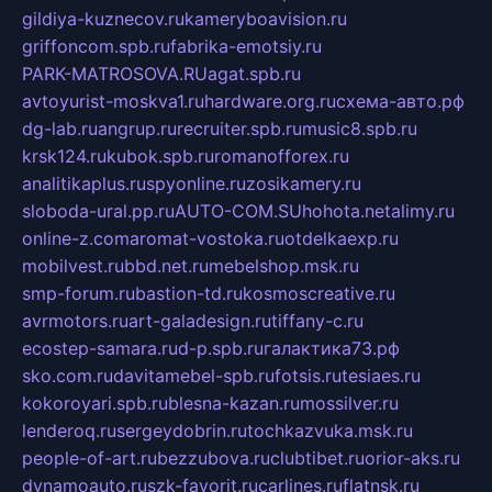
gildiya-kuznecov.ru
kameryboavision.ru
griffoncom.spb.ru
fabrika-emotsiy.ru
PARK-MATROSOVA.RU
agat.spb.ru
avtoyurist-moskva1.ru
hardware.org.ru
схема-авто.рф
dg-lab.ru
angrup.ru
recruiter.spb.ru
music8.spb.ru
krsk124.ru
kubok.spb.ru
romanofforex.ru
analitikaplus.ru
spyonline.ru
zosikamery.ru
sloboda-ural.pp.ru
AUTO-COM.SU
hohota.net
alimy.ru
online-z.com
aromat-vostoka.ru
otdelkaexp.ru
mobilvest.ru
bbd.net.ru
mebelshop.msk.ru
smp-forum.ru
bastion-td.ru
kosmoscreative.ru
avrmotors.ru
art-galadesign.ru
tiffany-c.ru
ecostep-samara.ru
d-p.spb.ru
галактика73.рф
sko.com.ru
davitamebel-spb.ru
fotsis.ru
tesiaes.ru
kokoroyari.spb.ru
blesna-kazan.ru
mossilver.ru
lenderoq.ru
sergeydobrin.ru
tochkazvuka.msk.ru
people-of-art.ru
bezzubova.ru
clubtibet.ru
orior-aks.ru
dynamoauto.ru
szk-favorit.ru
carlines.ru
flatnsk.ru