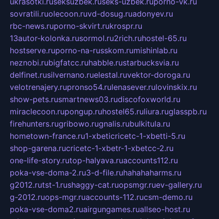
ukrasotki.ru
seksuzbek.ru
seks-uzbek.ru
porno-vk.ru
sovratili.ru
olecoon.ru
vd-dosug.ru
adonyev.ru
rbc-news.ru
porno-skvirt.ru
krospr.ru
13autor-kolonka.ru
sormol.ru
2rich.ru
hostel-65.ru
hostserve.ru
porno-na-russkom.ru
mishinlab.ru
neznobi.ru
bigfatcc.ru
habble.ru
starbucksvia.ru
delfinet.ru
silvernano.ru
elestal.ru
vektor-doroga.ru
velotrenajery.ru
pronso54.ru
lenasever.ru
lovinskix.ru
show-pets.ru
smartnews03.ru
discofoxworld.ru
miraclecoon.ru
pongup.ru
hostel65.ru
liura.ru
glasspb.ru
firehunters.ru
gribowo.ru
gnalis.ru
bulkitula.ru
hometown-france.ru
1-xbeticricetc-1-xbetti-5.ru
shop-garena.ru
cricetc-1-xbetr-1-xbetcc-2.ru
one-life-story.ru
top-halyava.ru
accounts112.ru
poka-vse-doma-2.ru
3-d-file.ru
hahahaharms.ru
g2012.ru
tst-1.ru
shaggy-cat.ru
opsmgr.ru
ev-gallery.ru
g-2012.ru
ops-mgr.ru
accounts-112.ru
csm-demo.ru
poka-vse-doma2.ru
airgungames.ru
allseo-host.ru