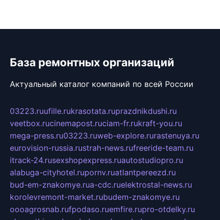
База ремонтных организаций
Актуальный каталог компаний по всей России
03223.ru
ufille.ru
krasotata.ru
prazdnikdushi.ru
veetbox.ru
cinemapost.ru
ciam-fr.ru
kraft-you.ru
mega-press.ru
03223.ru
web-explore.ru
rastenuya.ru
eurovision-russia.ru
strah-news.ru
freeride-team.ru
itrack-24.ru
sexshopexpress.ru
autostudiopro.ru
alabuga-cityhotel.ru
pornv.ru
atlantpereezd.ru
bud-em-znakomye.ru
a-cdc.ru
elektrostal-news.ru
korolevremont-market.ru
budem-znakomye.ru
oooagrosnab.ru
fpodaso.ru
emfire.ru
pro-otdelky.ru