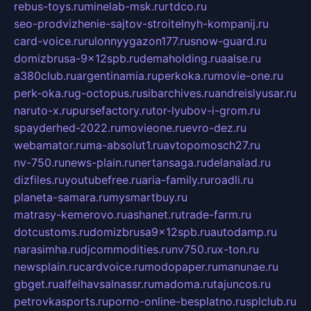
rebus-toys.ru
minelab-msk.ru
rtdco.ru
seo-prodvizhenie-sajtov-stroitelnyh-kompanij.ru
card-voice.ru
rulonnyygazon177.ru
snow-guard.ru
domizbrusa-9x12spb.ru
demaholding.ru
aalse.ru
a380club.ru
argentinamia.ru
perkoka.ru
movie-one.ru
perk-oka.ru
g-octopus.ru
sibarchives.ru
andreislyusar.ru
naruto-x.ru
pursefactory.ru
tor-lyubov-i-grom.ru
spayderhed-2022.ru
movieone.ru
evro-dez.ru
webamator.ru
ma-absolut1.ru
avtopomosch27.ru
nv-750.ru
news-plain.ru
nertansaga.ru
delanalad.ru
dizfiles.ru
youtubefree.ru
aria-family.ru
roadli.ru
planeta-samara.ru
mysmartbuy.ru
matrasy-kemerovo.ru
ashanet.ru
trade-farm.ru
dotcustoms.ru
domizbrusa9x12spb.ru
autodamp.ru
narasimha.ru
djcommodities.ru
nv750.ru
x-ton.ru
newsplain.ru
cardvoice.ru
modopaper.ru
manunae.ru
gbget.ru
alfeihavsalnassr.ru
madoma.ru
tajuncos.ru
petrovkasports.ru
porno-online-besplatno.ru
splclub.ru