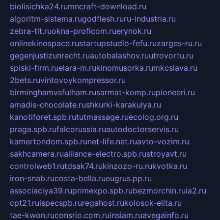
biolisichka24.ru
mncraft-download.ru
algoritm-sistema.ru
godflesh.ru
ru-industria.ru
zebra-tlt.ru
okna-proficom.ru
erynok.ru
onlinekinospace.ru
startupstudio-fefu.ru
zarges-ru.ru
gegenjustizunrecht.ru
autobalashov.ru
utrovortu.ru
spiski-firm.ru
elara-m.ru
kinomusorka.ru
mkcslava.ru
2bets.ru
vintovoykompressor.ru
birminghamvsfulham.ru
sarmat-komp.ru
pioneeri.ru
amadis-chocolate.ru
shkurki-karakulya.ru
kanotiforet.spb.ru
tutmassage.ru
ecolog.org.ru
praga.spb.ru
falcorussia.ru
autodoctorservis.ru
kamertondom.spb.ru
net-life.net.ru
avto-vozim.ru
sakhcamera.ru
alliance-electro.spb.ru
stroyavt.ru
controlweb1.ru
tdsak74.ru
kinzozo-ru.ru
kvotka.ru
iron-snab.ru
costa-bella.ru
eugrus.pp.ru
associaciya39.ru
primexpo.spb.ru
bezmorchin.ru
ia2.ru
cpt21.ru
ispecspb.ru
regahost.ru
kolosok-elita.ru
tae-kwon.ru
consrio.com.ru
insiam.ru
avegainfo.ru