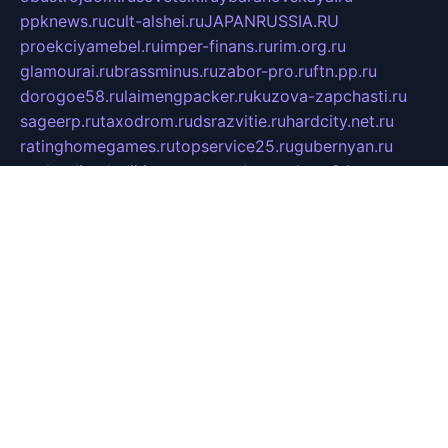
ppknews.ru
cult-alshei.ru
JAPANRUSSIA.RU
proekciyamebel.ru
imper-finans.ru
rim.org.ru
glamourai.ru
brassminus.ru
zabor-pro.ru
ftn.pp.ru
dorogoe58.ru
laimengpacker.ru
kuzova-zapchasti.ru
sageerp.ru
taxodrom.ru
dsrazvitie.ru
hardcity.net.ru
ratinghomegames.ru
topservice25.ru
gubernyan.ru
gtglasslined.ru
ii4.ru
tssport.spb.ru
andorra24.com
blackwallstreet.ru
oboimos.ru
optim-doors.com.ru
ikuch.ru
nycr.org.ru
npa21.ru
vremya-ch.spb.ru
desert000.ru
ivtorgi.ru
ifiori.ru
catalog-statei.ru
dcv.org.ru
spetsmaster174.ru
ipkameryhiseeu.ru
dum26.ru
ruspol.spb.ru
fr-opendp.ru
kam-solnyshko.ru
cheyenne-arapaho.ru
sevzapmetal.spb.ru
ted-lapidus.spb.ru
parasite-eliminator.ru
sigma-complete.ru
modernworld.ru
dama-moda.ru
eholot-group.ru
sk-nvkz.ru
DRONGOLD.RU
democratia2.ru
i-farmer.ru
mass-sport.org
jablonex.spb.ru
bookmess.ru
linkword.ru