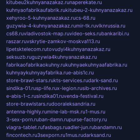
kitubeu2kuhnyanazakaz.ru
naperekate.ru
kuhnyaofabrikaufabrik.ru
kitubeu-2-kuhnyanazakaz.ru
xehyroo-5-kuhnyanazakaz.ru
cs-68.ru
guzywia-4-kuhnyanazakaz.ru
mir-tk.ru
vlknrussia.ru
cs68.ru
vladivostok-map.ru
video-seks.ru
bankaribi.ru
raszar.ru
vskrytie-zamkov-moskva113.ru
lipetsktelecom.ru
tovudyi4kuhnyanazakaz.ru
seksuzb.ru
guzywia4kuhnyanazakaz.ru
fabrikaofabrikaokuhny.ru
kuhnyaekuhnyaafabrika.ru
kuhnyaykuhnyayfabrika.ru
e-abis1c.ru
store-brawl-stars.ru
kts-services.ru
dark-sand.ru
sindika-01.ru
sp-life.ru
x-legion.ru
sib-archives.ru
e-abis-1-c.ru
sindika01.ru
venda-festival.ru
store-brawlstars.ru
dooraleksandria.ru
antenna-highly.ru
mine-lab-msk.ru
1-mus.ru
3-sex-porn.ru
ban-damn.ru
purse-factory.ru
viagra-tablet.ru
fasbags.ru
adler-jun.ru
bandamn.ru
fincontech.ru
3sexporn.ru
1mus.ru
darksand.ru