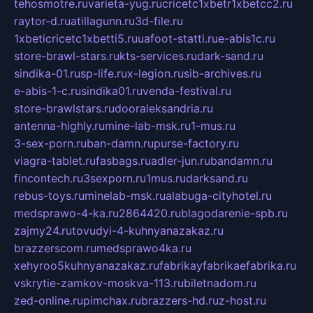
tehosmotre.ru
varieta-yug.ru
cricetc1xbetr1xbetcc2.ru
raytor-d.ru
atillagunn.ru
3d-file.ru
1xbeticricetc1xbetti5.ru
uafoot-statti.ru
e-abis1c.ru
store-brawl-stars.ru
kts-services.ru
dark-sand.ru
sindika-01.ru
sp-life.ru
x-legion.ru
sib-archives.ru
e-abis-1-c.ru
sindika01.ru
venda-festival.ru
store-brawlstars.ru
dooraleksandria.ru
antenna-highly.ru
mine-lab-msk.ru
1-mus.ru
3-sex-porn.ru
ban-damn.ru
purse-factory.ru
viagra-tablet.ru
fasbags.ru
adler-jun.ru
bandamn.ru
fincontech.ru
3sexporn.ru
1mus.ru
darksand.ru
rebus-toys.ru
minelab-msk.ru
alabuga-cityhotel.ru
medsprawo-4-ka.ru
2864420.ru
blagodarenie-spb.ru
zajmy24.ru
tovudyi-4-kuhnyanazakaz.ru
brazzerscom.ru
medsprawo4ka.ru
xehyroo5kuhnyanazakaz.ru
fabrikayfabrikaefabrika.ru
vskrytie-zamkov-moskva-113.ru
biletnadom.ru
zed-online.ru
pimchax.ru
brazzers-hd.ru
z-host.ru