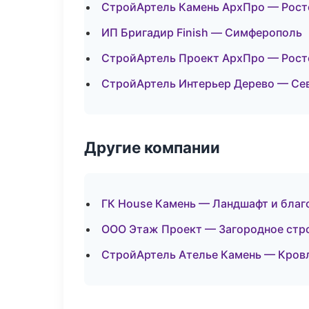
СтройАртель Камень АрхПро — Рост
ИП Бригадир Finish — Симферополь
СтройАртель Проект АрхПро — Рост
СтройАртель Интерьер Дерево — Се
Другие компании
ГК House Камень — Ландшафт и благ
ООО Этаж Проект — Загородное стро
СтройАртель Ателье Камень — Кровл