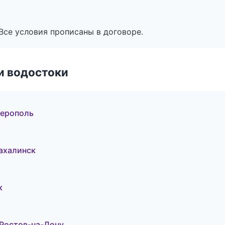
Все условия прописаны в договоре.
и водостоки
ферополь
ахалинск
к
Ростов-на-Дону