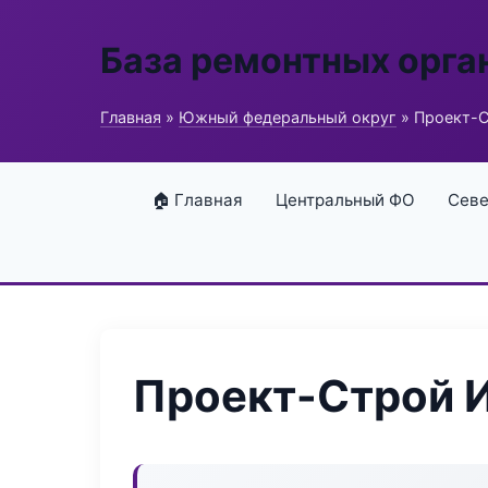
База ремонтных орга
Главная
»
Южный федеральный округ
» Проект-С
🏠 Главная
Центральный ФО
Севе
Проект-Строй И