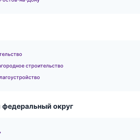
тельство
агородное строительство
благоустройство
 федеральный округ
ь