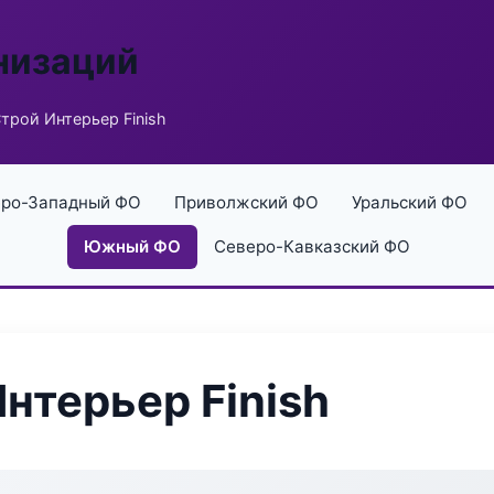
низаций
трой Интерьер Finish
ро-Западный ФО
Приволжский ФО
Уральский ФО
Южный ФО
Северо-Кавказский ФО
нтерьер Finish