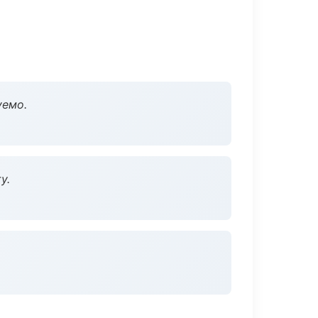
уемо.
у.