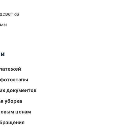
одсветка
емы
ми
платежей
 фотоэтапы
их документов
ая уборка
птовым ценам
обращения