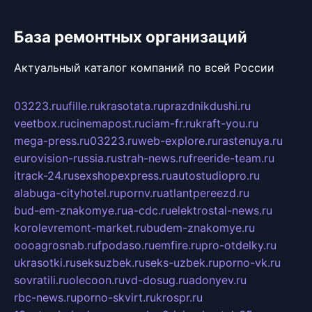
База ремонтных организаций
Актуальный каталог компаний по всей России
03223.ru
ufille.ru
krasotata.ru
prazdnikdushi.ru
veetbox.ru
cinemapost.ru
ciam-fr.ru
kraft-you.ru
mega-press.ru
03223.ru
web-explore.ru
rastenuya.ru
eurovision-russia.ru
strah-news.ru
freeride-team.ru
itrack-24.ru
sexshopexpress.ru
autostudiopro.ru
alabuga-cityhotel.ru
pornv.ru
atlantpereezd.ru
bud-em-znakomye.ru
a-cdc.ru
elektrostal-news.ru
korolevremont-market.ru
budem-znakomye.ru
oooagrosnab.ru
fpodaso.ru
emfire.ru
pro-otdelky.ru
ukrasotki.ru
seksuzbek.ru
seks-uzbek.ru
porno-vk.ru
sovratili.ru
olecoon.ru
vd-dosug.ru
adonyev.ru
rbc-news.ru
porno-skvirt.ru
krospr.ru