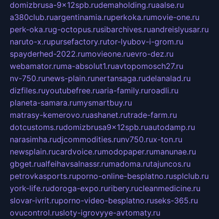
domizbrusa-9x12spb.ru
demaholding.ru
aalse.ru
a380club.ru
argentinamia.ru
perkoka.ru
movie-one.ru
perk-oka.ru
g-octopus.ru
sibarchives.ru
andreislyusar.ru
naruto-x.ru
pursefactory.ru
tor-lyubov-i-grom.ru
spayderhed-2022.ru
movieone.ru
evro-dez.ru
webamator.ru
ma-absolut1.ru
avtopomosch27.ru
nv-750.ru
news-plain.ru
nertansaga.ru
delanalad.ru
dizfiles.ru
youtubefree.ru
aria-family.ru
roadli.ru
planeta-samara.ru
mysmartbuy.ru
matrasy-kemerovo.ru
ashanet.ru
trade-farm.ru
dotcustoms.ru
domizbrusa9x12spb.ru
autodamp.ru
narasimha.ru
djcommodities.ru
nv750.ru
x-ton.ru
newsplain.ru
cardvoice.ru
modopaper.ru
manunae.ru
gbget.ru
alfeihavsalnassr.ru
madoma.ru
tajuncos.ru
petrovkasports.ru
porno-online-besplatno.ru
splclub.ru
york-life.ru
doroga-expo.ru
ribery.ru
cleanmedicine.ru
slovar-ivrit.ru
porno-video-besplatno.ru
seks-365.ru
ovucontrol.ru
sloty-igrovyye-avtomaty.ru