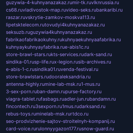
guzywia-4-kuhnyanazakaz.ru
mir-tk.ru
vlknrussia.ru
cs68.ru
vladivostok-map.ru
video-seks.ru
bankaribi.ru
raszar.ru
vskrytie-zamkov-moskva113.ru
lipetsktelecom.ru
tovudyi4kuhnyanazakaz.ru
seksuzb.ru
guzywia4kuhnyanazakaz.ru
fabrikaofabrikaokuhny.ru
kuhnyaekuhnyaafabrika.ru
kuhnyaykuhnyayfabrika.ru
e-abis1c.ru
store-brawl-stars.ru
kts-services.ru
dark-sand.ru
sindika-01.ru
sp-life.ru
x-legion.ru
sib-archives.ru
e-abis-1-c.ru
sindika01.ru
venda-festival.ru
store-brawlstars.ru
dooraleksandria.ru
antenna-highly.ru
mine-lab-msk.ru
1-mus.ru
3-sex-porn.ru
ban-damn.ru
purse-factory.ru
viagra-tablet.ru
fasbags.ru
adler-jun.ru
bandamn.ru
fincontech.ru
3sexporn.ru
1mus.ru
darksand.ru
rebus-toys.ru
minelab-msk.ru
rtdco.ru
seo-prodvizhenie-sajtov-stroitelnyh-kompanij.ru
card-voice.ru
rulonnyygazon177.ru
snow-guard.ru