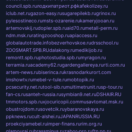
council.spb.ru
лодкипатриот.рф
kafekolizey.ru
iclub.net.ru
gazon-easy.ru
sugarepilekb.ru
grinox.ru
pylesostineco.ru
msts-ozarenie.ru
kameryjooan.ru
artemovskij.ru
dopler.spb.ru
aid70.ru
metall-perm.ru
ndm.msk.ru
ratingzooshop.ru
apiaccess.ru
globalautotrade.info
bezverhovskoe.ru
drsschool.ru
ZOOSMART.SPB.RU
dalakony.ru
medikijob.ru
remontt.spb.ru
photostudia.spb.ru
myragon.ru
terramia.ru
academy62.ru
gardengallereya.ru
rti.com.ru
artem-news.ru
biserinca.ru
krasnodarkurort.com
imshowtv.ru
mebel-v-tule.ru
mobtopik.ru
pcsecurity.net.ru
tool-sib.ru
multimetrunit.ru
sp-tour.ru
fan-cs.ru
santeh-russia.ru
symbian9.net.ru
DSHAIR.RU
tmmotors.spb.ru
xjocuricopii.com
musavtomat.msk.ru
obustrojdom.ru
sovetcik.ru
ybaranovskaya.ru
ppknews.ru
cult-alshei.ru
JAPANRUSSIA.RU
proekciyamebel.ru
imper-finans.ru
rim.org.ru
glamourai.ru
brassminus.ru
zabor-pro.ru
ftn.pp.ru