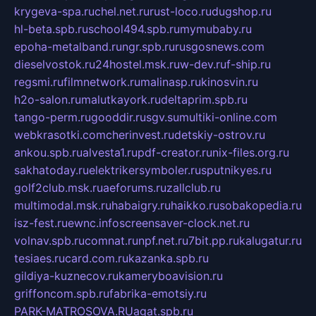
krygeva-spa.ru
chel.net.ru
rust-loco.ru
dugshop.ru
hl-beta.spb.ru
school494.spb.ru
mymubaby.ru
epoha-metalband.ru
ngr.spb.ru
rusgosnews.com
dieselvostok.ru
24hostel.msk.ru
w-dev.ru
f-ship.ru
regsmi.ru
filmnetwork.ru
malinasp.ru
kinosvin.ru
h2o-salon.ru
malutkayork.ru
deltaprim.spb.ru
tango-perm.ru
gooddir.ru
sgv.su
multiki-online.com
webkrasotki.com
cherinvest.ru
detskiy-ostrov.ru
ankou.spb.ru
alvesta1.ru
pdf-creator.ru
nix-files.org.ru
sakhatoday.ru
elektrikersymboler.ru
sputnikyes.ru
golf2club.msk.ru
aeforums.ru
zallclub.ru
multimodal.msk.ru
habaigry.ru
haikko.ru
sobakopedia.ru
isz-fest.ru
ewnc.info
screensaver-clock.net.ru
volnav.spb.ru
comnat.ru
npf.net.ru
7bit.pp.ru
kalugatur.ru
tesiaes.ru
card.com.ru
kazanka.spb.ru
gildiya-kuznecov.ru
kameryboavision.ru
griffoncom.spb.ru
fabrika-emotsiy.ru
PARK-MATROSOVA.RU
agat.spb.ru