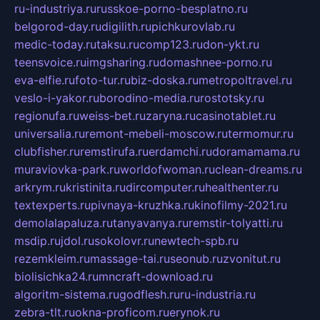
ru-industriya.ru
russkoe-porno-besplatno.ru
belgorod-day.ru
digilith.ru
pichkurovlab.ru
medic-today.ru
taksu.ru
comp123.ru
don-ykt.ru
teensvoice.ru
imgsharing.ru
domashnee-porno.ru
eva-elfie.ru
foto-tur.ru
biz-doska.ru
metropoltravel.ru
veslo-i-yakor.ru
borodino-media.ru
rostotsky.ru
regionufa.ru
weiss-bet.ru
zaryna.ru
casinotablet.ru
universalia.ru
remont-mebeli-moscow.ru
termomur.ru
clubfisher.ru
remstirufa.ru
erdamchi.ru
doramamama.ru
muraviovka-park.ru
worldofwoman.ru
clean-dreams.ru
arkrym.ru
kristinita.ru
dircomputer.ru
healthenter.ru
textexperts.ru
pivnaya-kruzhka.ru
kinofilmy-2021.ru
demolalapaluza.ru
tanyavanya.ru
remstir-tolyatti.ru
msdip.ru
jdol.ru
sokolovr.ru
newtech-spb.ru
rezemkleim.ru
massage-tai.ru
seonub.ru
zvonitut.ru
biolisichka24.ru
mncraft-download.ru
algoritm-sistema.ru
godflesh.ru
ru-industria.ru
zebra-tlt.ru
okna-proficom.ru
erynok.ru