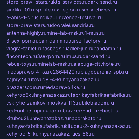
store-brawl-stars.ru
kts-services.ru
dark-sand.ru
sindika-01.ru
sp-life.ru
x-legion.ru
sib-archives.ru
e-abis-1-c.ru
sindika01.ru
venda-festival.ru
store-brawlstars.ru
dooraleksandria.ru
antenna-highly.ru
mine-lab-msk.ru
1-mus.ru
3-sex-porn.ru
ban-damn.ru
purse-factory.ru
viagra-tablet.ru
fasbags.ru
adler-jun.ru
bandamn.ru
fincontech.ru
3sexporn.ru
1mus.ru
darksand.ru
rebus-toys.ru
minelab-msk.ru
alabuga-cityhotel.ru
medsprawo-4-ka.ru
2864420.ru
blagodarenie-spb.ru
zajmy24.ru
tovudyi-4-kuhnyanazakaz.ru
brazzerscom.ru
medsprawo4ka.ru
xehyroo5kuhnyanazakaz.ru
fabrikayfabrikaefabrika.ru
vskrytie-zamkov-moskva-113.ru
biletnadom.ru
zed-online.ru
pimchax.ru
brazzers-hd.ru
z-host.ru
kitubeu2kuhnyanazakaz.ru
naperekate.ru
kuhnyaofabrikaufabrik.ru
kitubeu-2-kuhnyanazakaz.ru
xehyroo-5-kuhnyanazakaz.ru
cs-68.ru