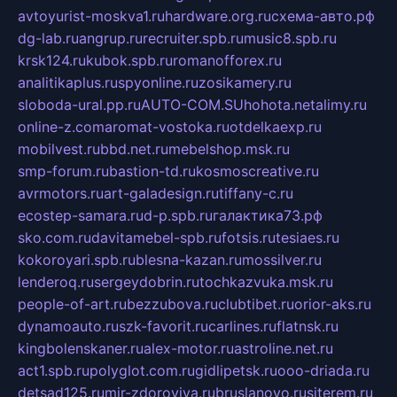
avtoyurist-moskva1.ru
hardware.org.ru
схема-авто.рф
dg-lab.ru
angrup.ru
recruiter.spb.ru
music8.spb.ru
krsk124.ru
kubok.spb.ru
romanofforex.ru
analitikaplus.ru
spyonline.ru
zosikamery.ru
sloboda-ural.pp.ru
AUTO-COM.SU
hohota.net
alimy.ru
online-z.com
aromat-vostoka.ru
otdelkaexp.ru
mobilvest.ru
bbd.net.ru
mebelshop.msk.ru
smp-forum.ru
bastion-td.ru
kosmoscreative.ru
avrmotors.ru
art-galadesign.ru
tiffany-c.ru
ecostep-samara.ru
d-p.spb.ru
галактика73.рф
sko.com.ru
davitamebel-spb.ru
fotsis.ru
tesiaes.ru
kokoroyari.spb.ru
blesna-kazan.ru
mossilver.ru
lenderoq.ru
sergeydobrin.ru
tochkazvuka.msk.ru
people-of-art.ru
bezzubova.ru
clubtibet.ru
orior-aks.ru
dynamoauto.ru
szk-favorit.ru
carlines.ru
flatnsk.ru
kingbolenskaner.ru
alex-motor.ru
astroline.net.ru
act1.spb.ru
polyglot.com.ru
gidlipetsk.ru
ooo-driada.ru
detsad125.ru
mir-zdoroviya.ru
bruslanovo.ru
siterem.ru