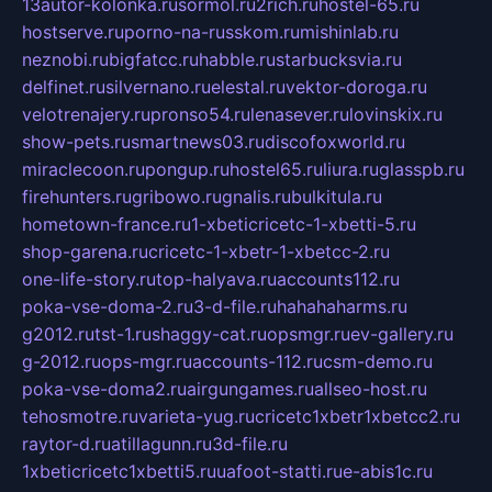
13autor-kolonka.ru
sormol.ru
2rich.ru
hostel-65.ru
hostserve.ru
porno-na-russkom.ru
mishinlab.ru
neznobi.ru
bigfatcc.ru
habble.ru
starbucksvia.ru
delfinet.ru
silvernano.ru
elestal.ru
vektor-doroga.ru
velotrenajery.ru
pronso54.ru
lenasever.ru
lovinskix.ru
show-pets.ru
smartnews03.ru
discofoxworld.ru
miraclecoon.ru
pongup.ru
hostel65.ru
liura.ru
glasspb.ru
firehunters.ru
gribowo.ru
gnalis.ru
bulkitula.ru
hometown-france.ru
1-xbeticricetc-1-xbetti-5.ru
shop-garena.ru
cricetc-1-xbetr-1-xbetcc-2.ru
one-life-story.ru
top-halyava.ru
accounts112.ru
poka-vse-doma-2.ru
3-d-file.ru
hahahaharms.ru
g2012.ru
tst-1.ru
shaggy-cat.ru
opsmgr.ru
ev-gallery.ru
g-2012.ru
ops-mgr.ru
accounts-112.ru
csm-demo.ru
poka-vse-doma2.ru
airgungames.ru
allseo-host.ru
tehosmotre.ru
varieta-yug.ru
cricetc1xbetr1xbetcc2.ru
raytor-d.ru
atillagunn.ru
3d-file.ru
1xbeticricetc1xbetti5.ru
uafoot-statti.ru
e-abis1c.ru