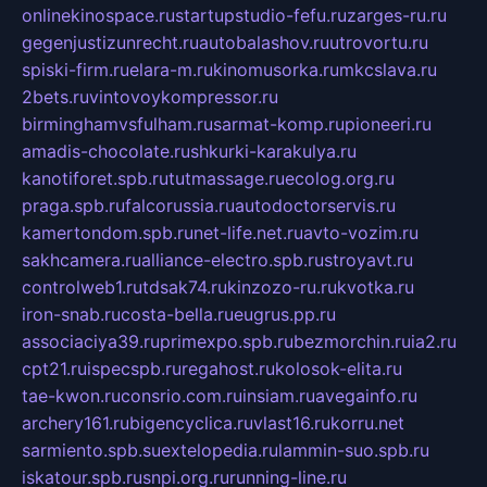
onlinekinospace.ru
startupstudio-fefu.ru
zarges-ru.ru
gegenjustizunrecht.ru
autobalashov.ru
utrovortu.ru
spiski-firm.ru
elara-m.ru
kinomusorka.ru
mkcslava.ru
2bets.ru
vintovoykompressor.ru
birminghamvsfulham.ru
sarmat-komp.ru
pioneeri.ru
amadis-chocolate.ru
shkurki-karakulya.ru
kanotiforet.spb.ru
tutmassage.ru
ecolog.org.ru
praga.spb.ru
falcorussia.ru
autodoctorservis.ru
kamertondom.spb.ru
net-life.net.ru
avto-vozim.ru
sakhcamera.ru
alliance-electro.spb.ru
stroyavt.ru
controlweb1.ru
tdsak74.ru
kinzozo-ru.ru
kvotka.ru
iron-snab.ru
costa-bella.ru
eugrus.pp.ru
associaciya39.ru
primexpo.spb.ru
bezmorchin.ru
ia2.ru
cpt21.ru
ispecspb.ru
regahost.ru
kolosok-elita.ru
tae-kwon.ru
consrio.com.ru
insiam.ru
avegainfo.ru
archery161.ru
bigencyclica.ru
vlast16.ru
korru.net
sarmiento.spb.su
extelopedia.ru
lammin-suo.spb.ru
iskatour.spb.ru
snpi.org.ru
running-line.ru