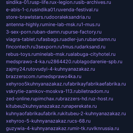
sindika-01.ru
sp-life.ru
x-legion.ru
sib-archives.ru
e-abis-1-c.ru
sindika01.ru
venda-festival.ru
store-brawlstars.ru
dooraleksandria.ru
antenna-highly.ru
mine-lab-msk.ru
1-mus.ru
3-sex-porn.ru
ban-damn.ru
purse-factory.ru
viagra-tablet.ru
fasbags.ru
adler-jun.ru
bandamn.ru
fincontech.ru
3sexporn.ru
1mus.ru
darksand.ru
rebus-toys.ru
minelab-msk.ru
alabuga-cityhotel.ru
medsprawo-4-ka.ru
2864420.ru
blagodarenie-spb.ru
zajmy24.ru
tovudyi-4-kuhnyanazakaz.ru
brazzerscom.ru
medsprawo4ka.ru
xehyroo5kuhnyanazakaz.ru
fabrikayfabrikaefabrika.ru
vskrytie-zamkov-moskva-113.ru
biletnadom.ru
zed-online.ru
pimchax.ru
brazzers-hd.ru
z-host.ru
kitubeu2kuhnyanazakaz.ru
naperekate.ru
kuhnyaofabrikaufabrik.ru
kitubeu-2-kuhnyanazakaz.ru
xehyroo-5-kuhnyanazakaz.ru
cs-68.ru
guzywia-4-kuhnyanazakaz.ru
mir-tk.ru
vlknrussia.ru