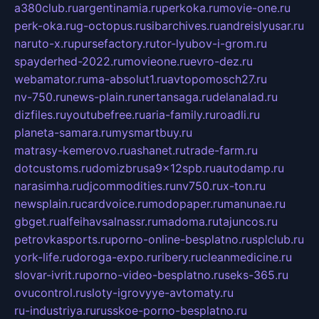
a380club.ru
argentinamia.ru
perkoka.ru
movie-one.ru
perk-oka.ru
g-octopus.ru
sibarchives.ru
andreislyusar.ru
naruto-x.ru
pursefactory.ru
tor-lyubov-i-grom.ru
spayderhed-2022.ru
movieone.ru
evro-dez.ru
webamator.ru
ma-absolut1.ru
avtopomosch27.ru
nv-750.ru
news-plain.ru
nertansaga.ru
delanalad.ru
dizfiles.ru
youtubefree.ru
aria-family.ru
roadli.ru
planeta-samara.ru
mysmartbuy.ru
matrasy-kemerovo.ru
ashanet.ru
trade-farm.ru
dotcustoms.ru
domizbrusa9x12spb.ru
autodamp.ru
narasimha.ru
djcommodities.ru
nv750.ru
x-ton.ru
newsplain.ru
cardvoice.ru
modopaper.ru
manunae.ru
gbget.ru
alfeihavsalnassr.ru
madoma.ru
tajuncos.ru
petrovkasports.ru
porno-online-besplatno.ru
splclub.ru
york-life.ru
doroga-expo.ru
ribery.ru
cleanmedicine.ru
slovar-ivrit.ru
porno-video-besplatno.ru
seks-365.ru
ovucontrol.ru
sloty-igrovyye-avtomaty.ru
ru-industriya.ru
russkoe-porno-besplatno.ru