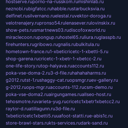
hostserve.ru
porno-na-russkom.ru
mishinlab.ru
neznobi.ru
bigfatcc.ru
habble.ru
starbucksvia.ru
delfinet.ru
silvernano.ru
elestal.ru
vektor-doroga.ru
velotrenajery.ru
pronso54.ru
lenasever.ru
lovinskix.ru
show-pets.ru
smartnews03.ru
discofoxworld.ru
miraclecoon.ru
pongup.ru
hostel65.ru
liura.ru
glasspb.ru
firehunters.ru
gribowo.ru
gnalis.ru
bulkitula.ru
hometown-france.ru
1-xbeticricetc-1-xbetti-5.ru
shop-garena.ru
cricetc-1-xbetr-1-xbetcc-2.ru
one-life-story.ru
top-halyava.ru
accounts112.ru
poka-vse-doma-2.ru
3-d-file.ru
hahahaharms.ru
g2012.ru
tst-1.ru
shaggy-cat.ru
opsmgr.ru
ev-gallery.ru
g-2012.ru
ops-mgr.ru
accounts-112.ru
csm-demo.ru
poka-vse-doma2.ru
airgungames.ru
allseo-host.ru
tehosmotre.ru
varieta-yug.ru
cricetc1xbetr1xbetcc2.ru
raytor-d.ru
atillagunn.ru
3d-file.ru
1xbeticricetc1xbetti5.ru
uafoot-statti.ru
e-abis1c.ru
store-brawl-stars.ru
kts-services.ru
dark-sand.ru