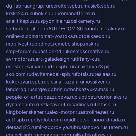
dg-lab.ru
angrup.ru
recruiter.spb.ru
music8.spb.ru
krsk124.ru
kubok.spb.ru
romanofforex.ru
analitikaplus.ru
spyonline.ru
zosikamery.ru
sloboda-ural.pp.ru
AUTO-COM.SU
hohota.net
alimy.ru
online-z.com
aromat-vostoka.ru
otdelkaexp.ru
mobilvest.ru
bbd.net.ru
mebelshop.msk.ru
smp-forum.ru
bastion-td.ru
kosmoscreative.ru
avrmotors.ru
art-galadesign.ru
tiffany-c.ru
ecostep-samara.ru
d-p.spb.ru
галактика73.рф
sko.com.ru
davitamebel-spb.ru
fotsis.ru
tesiaes.ru
kokoroyari.spb.ru
blesna-kazan.ru
mossilver.ru
lenderoq.ru
sergeydobrin.ru
tochkazvuka.msk.ru
people-of-art.ru
bezzubova.ru
clubtibet.ru
orior-aks.ru
dynamoauto.ru
szk-favorit.ru
carlines.ru
flatnsk.ru
kingbolenskaner.ru
alex-motor.ru
astroline.net.ru
act1.spb.ru
polyglot.com.ru
gidlipetsk.ru
ooo-driada.ru
detsad125.ru
mir-zdoroviya.ru
bruslanovo.ru
siterem.ru
council.spb.ru
лодкипатриот.рф
kafekolizey.ru