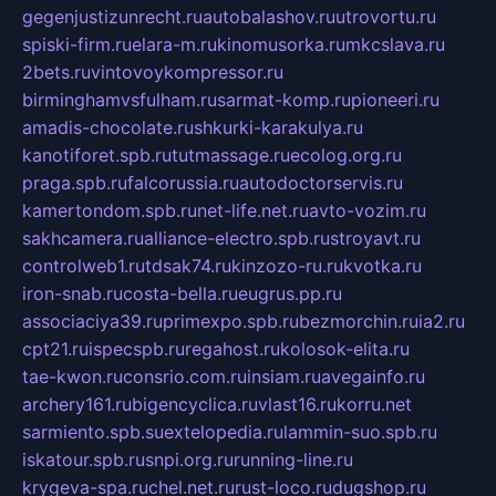
gegenjustizunrecht.ru
autobalashov.ru
utrovortu.ru
spiski-firm.ru
elara-m.ru
kinomusorka.ru
mkcslava.ru
2bets.ru
vintovoykompressor.ru
birminghamvsfulham.ru
sarmat-komp.ru
pioneeri.ru
amadis-chocolate.ru
shkurki-karakulya.ru
kanotiforet.spb.ru
tutmassage.ru
ecolog.org.ru
praga.spb.ru
falcorussia.ru
autodoctorservis.ru
kamertondom.spb.ru
net-life.net.ru
avto-vozim.ru
sakhcamera.ru
alliance-electro.spb.ru
stroyavt.ru
controlweb1.ru
tdsak74.ru
kinzozo-ru.ru
kvotka.ru
iron-snab.ru
costa-bella.ru
eugrus.pp.ru
associaciya39.ru
primexpo.spb.ru
bezmorchin.ru
ia2.ru
cpt21.ru
ispecspb.ru
regahost.ru
kolosok-elita.ru
tae-kwon.ru
consrio.com.ru
insiam.ru
avegainfo.ru
archery161.ru
bigencyclica.ru
vlast16.ru
korru.net
sarmiento.spb.su
extelopedia.ru
lammin-suo.spb.ru
iskatour.spb.ru
snpi.org.ru
running-line.ru
krygeva-spa.ru
chel.net.ru
rust-loco.ru
dugshop.ru