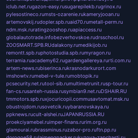
iclub.net.ru
gazon-easy.ru
sugarepilekb.ru
grinox.ru
pylesostineco.ru
msts-ozarenie.ru
kameryjooan.ru
artemovskij.ru
dopler.spb.ru
aid70.ru
metall-perm.ru
ndm.msk.ru
ratingzooshop.ru
apiaccess.ru
globalautotrade.info
bezverhovskoe.ru
drsschool.ru
ZOOSMART.SPB.RU
dalakony.ru
medikijob.ru
remontt.spb.ru
photostudia.spb.ru
myragon.ru
terramia.ru
academy62.ru
gardengallereya.ru
rti.com.ru
artem-news.ru
biserinca.ru
krasnodarkurort.com
imshowtv.ru
mebel-v-tule.ru
mobtopik.ru
pcsecurity.net.ru
tool-sib.ru
multimetrunit.ru
sp-tour.ru
fan-cs.ru
santeh-russia.ru
symbian9.net.ru
DSHAIR.RU
tmmotors.spb.ru
xjocuricopii.com
musavtomat.msk.ru
obustrojdom.ru
sovetcik.ru
ybaranovskaya.ru
ppknews.ru
cult-alshei.ru
JAPANRUSSIA.RU
proekciyamebel.ru
imper-finans.ru
rim.org.ru
glamourai.ru
brassminus.ru
zabor-pro.ru
ftn.pp.ru
dorogoe58.ru
laimengpacker.ru
kuzova-zapchasti.ru