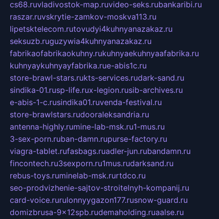
cs68.ru
vladivostok-map.ru
video-seks.ru
bankaribi.ru
raszar.ru
vskrytie-zamkov-moskva113.ru
lipetsktelecom.ru
tovudyi4kuhnyanazakaz.ru
seksuzb.ru
guzywia4kuhnyanazakaz.ru
fabrikaofabrikaokuhny.ru
kuhnyaekuhnyaafabrika.ru
kuhnyaykuhnyayfabrika.ru
e-abis1c.ru
store-brawl-stars.ru
kts-services.ru
dark-sand.ru
sindika-01.ru
sp-life.ru
x-legion.ru
sib-archives.ru
e-abis-1-c.ru
sindika01.ru
venda-festival.ru
store-brawlstars.ru
dooraleksandria.ru
antenna-highly.ru
mine-lab-msk.ru
1-mus.ru
3-sex-porn.ru
ban-damn.ru
purse-factory.ru
viagra-tablet.ru
fasbags.ru
adler-jun.ru
bandamn.ru
fincontech.ru
3sexporn.ru
1mus.ru
darksand.ru
rebus-toys.ru
minelab-msk.ru
rtdco.ru
seo-prodvizhenie-sajtov-stroitelnyh-kompanij.ru
card-voice.ru
rulonnyygazon177.ru
snow-guard.ru
domizbrusa-9x12spb.ru
demaholding.ru
aalse.ru