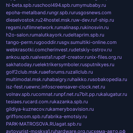
hl-beta.spb.ru
school494.spb.ru
mymubaby.ru
epoha-metalband.ru
ngr.spb.ru
rusgosnews.com
dieselvostok.ru
24hostel.msk.ru
w-dev.ru
f-ship.ru
regsmi.ru
filmnetwork.ru
malinasp.ru
kinosvin.ru
h2o-salon.ru
malutkayork.ru
deltaprim.spb.ru
tango-perm.ru
gooddir.ru
sgv.su
multiki-online.com
webkrasotki.com
cherinvest.ru
detskiy-ostrov.ru
ankou.spb.ru
alvesta1.ru
pdf-creator.ru
nix-files.org.ru
sakhatoday.ru
elektrikersymboler.ru
sputnikyes.ru
golf2club.msk.ru
aeforums.ru
zallclub.ru
multimodal.msk.ru
habaigry.ru
haikko.ru
sobakopedia.ru
isz-fest.ru
ewnc.info
screensaver-clock.net.ru
volnav.spb.ru
comnat.ru
npf.net.ru
7bit.pp.ru
kalugatur.ru
tesiaes.ru
card.com.ru
kazanka.spb.ru
gildiya-kuznecov.ru
kameryboavision.ru
griffoncom.spb.ru
fabrika-emotsiy.ru
PARK-MATROSOVA.RU
agat.spb.ru
avtoyurist-moskva1.ru
hardware.org.ru
схема-авто.рф