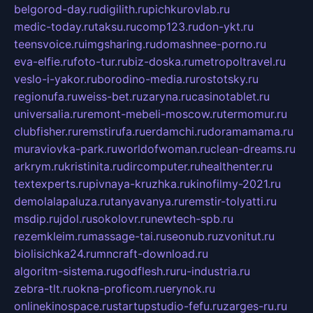
belgorod-day.ru
digilith.ru
pichkurovlab.ru
medic-today.ru
taksu.ru
comp123.ru
don-ykt.ru
teensvoice.ru
imgsharing.ru
domashnee-porno.ru
eva-elfie.ru
foto-tur.ru
biz-doska.ru
metropoltravel.ru
veslo-i-yakor.ru
borodino-media.ru
rostotsky.ru
regionufa.ru
weiss-bet.ru
zaryna.ru
casinotablet.ru
universalia.ru
remont-mebeli-moscow.ru
termomur.ru
clubfisher.ru
remstirufa.ru
erdamchi.ru
doramamama.ru
muraviovka-park.ru
worldofwoman.ru
clean-dreams.ru
arkrym.ru
kristinita.ru
dircomputer.ru
healthenter.ru
textexperts.ru
pivnaya-kruzhka.ru
kinofilmy-2021.ru
demolalapaluza.ru
tanyavanya.ru
remstir-tolyatti.ru
msdip.ru
jdol.ru
sokolovr.ru
newtech-spb.ru
rezemkleim.ru
massage-tai.ru
seonub.ru
zvonitut.ru
biolisichka24.ru
mncraft-download.ru
algoritm-sistema.ru
godflesh.ru
ru-industria.ru
zebra-tlt.ru
okna-proficom.ru
erynok.ru
onlinekinospace.ru
startupstudio-fefu.ru
zarges-ru.ru