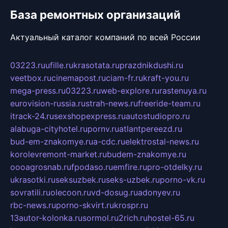
База ремонтных организаций
Актуальный каталог компаний по всей России
03223.ru
ufille.ru
krasotata.ru
prazdnikdushi.ru
veetbox.ru
cinemapost.ru
ciam-fr.ru
kraft-you.ru
mega-press.ru
03223.ru
web-explore.ru
rastenuya.ru
eurovision-russia.ru
strah-news.ru
freeride-team.ru
itrack-24.ru
sexshopexpress.ru
autostudiopro.ru
alabuga-cityhotel.ru
pornv.ru
atlantpereezd.ru
bud-em-znakomye.ru
a-cdc.ru
elektrostal-news.ru
korolevremont-market.ru
budem-znakomye.ru
oooagrosnab.ru
fpodaso.ru
emfire.ru
pro-otdelky.ru
ukrasotki.ru
seksuzbek.ru
seks-uzbek.ru
porno-vk.ru
sovratili.ru
olecoon.ru
vd-dosug.ru
adonyev.ru
rbc-news.ru
porno-skvirt.ru
krospr.ru
13autor-kolonka.ru
sormol.ru
2rich.ru
hostel-65.ru