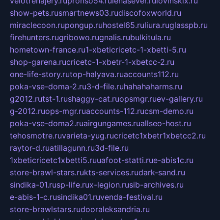
velotrenajery.ru
pronso54.ru
lenasever.ru
lovinskix.ru
show-pets.ru
smartnews03.ru
discofoxworld.ru
miraclecoon.ru
pongup.ru
hostel65.ru
liura.ru
glasspb.ru
firehunters.ru
gribowo.ru
gnalis.ru
bulkitula.ru
hometown-france.ru
1-xbeticricetc-1-xbetti-5.ru
shop-garena.ru
cricetc-1-xbetr-1-xbetcc-2.ru
one-life-story.ru
top-halyava.ru
accounts112.ru
poka-vse-doma-2.ru
3-d-file.ru
hahahaharms.ru
g2012.ru
tst-1.ru
shaggy-cat.ru
opsmgr.ru
ev-gallery.ru
g-2012.ru
ops-mgr.ru
accounts-112.ru
csm-demo.ru
poka-vse-doma2.ru
airgungames.ru
allseo-host.ru
tehosmotre.ru
varieta-yug.ru
cricetc1xbetr1xbetcc2.ru
raytor-d.ru
atillagunn.ru
3d-file.ru
1xbeticricetc1xbetti5.ru
uafoot-statti.ru
e-abis1c.ru
store-brawl-stars.ru
kts-services.ru
dark-sand.ru
sindika-01.ru
sp-life.ru
x-legion.ru
sib-archives.ru
e-abis-1-c.ru
sindika01.ru
venda-festival.ru
store-brawlstars.ru
dooraleksandria.ru