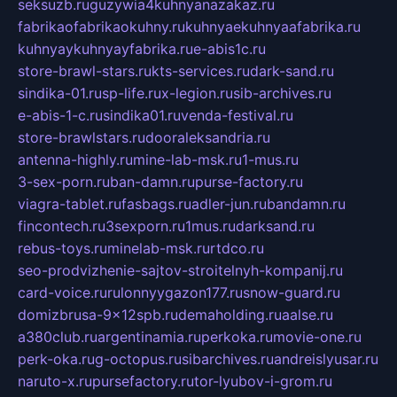
seksuzb.ru
guzywia4kuhnyanazakaz.ru
fabrikaofabrikaokuhny.ru
kuhnyaekuhnyaafabrika.ru
kuhnyaykuhnyayfabrika.ru
e-abis1c.ru
store-brawl-stars.ru
kts-services.ru
dark-sand.ru
sindika-01.ru
sp-life.ru
x-legion.ru
sib-archives.ru
e-abis-1-c.ru
sindika01.ru
venda-festival.ru
store-brawlstars.ru
dooraleksandria.ru
antenna-highly.ru
mine-lab-msk.ru
1-mus.ru
3-sex-porn.ru
ban-damn.ru
purse-factory.ru
viagra-tablet.ru
fasbags.ru
adler-jun.ru
bandamn.ru
fincontech.ru
3sexporn.ru
1mus.ru
darksand.ru
rebus-toys.ru
minelab-msk.ru
rtdco.ru
seo-prodvizhenie-sajtov-stroitelnyh-kompanij.ru
card-voice.ru
rulonnyygazon177.ru
snow-guard.ru
domizbrusa-9x12spb.ru
demaholding.ru
aalse.ru
a380club.ru
argentinamia.ru
perkoka.ru
movie-one.ru
perk-oka.ru
g-octopus.ru
sibarchives.ru
andreislyusar.ru
naruto-x.ru
pursefactory.ru
tor-lyubov-i-grom.ru