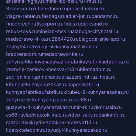
antenna-highly.ru
mine-lab-msk.ru
1-mus.ru
3-sex-porn.ru
ban-damn.ru
purse-factory.ru
viagra-tablet.ru
fasbags.ru
adler-jun.ru
bandamn.ru
fincontech.ru
3sexporn.ru
1mus.ru
darksand.ru
rebus-toys.ru
minelab-msk.ru
alabuga-cityhotel.ru
medsprawo-4-ka.ru
2864420.ru
blagodarenie-spb.ru
zajmy24.ru
tovudyi-4-kuhnyanazakaz.ru
brazzerscom.ru
medsprawo4ka.ru
xehyroo5kuhnyanazakaz.ru
fabrikayfabrikaefabrika.ru
vskrytie-zamkov-moskva-113.ru
biletnadom.ru
zed-online.ru
pimchax.ru
brazzers-hd.ru
z-host.ru
kitubeu2kuhnyanazakaz.ru
naperekate.ru
kuhnyaofabrikaufabrik.ru
kitubeu-2-kuhnyanazakaz.ru
xehyroo-5-kuhnyanazakaz.ru
cs-68.ru
guzywia-4-kuhnyanazakaz.ru
mir-tk.ru
vlknrussia.ru
cs68.ru
vladivostok-map.ru
video-seks.ru
bankaribi.ru
raszar.ru
vskrytie-zamkov-moskva113.ru
lipetsktelecom.ru
tovudyi4kuhnyanazakaz.ru