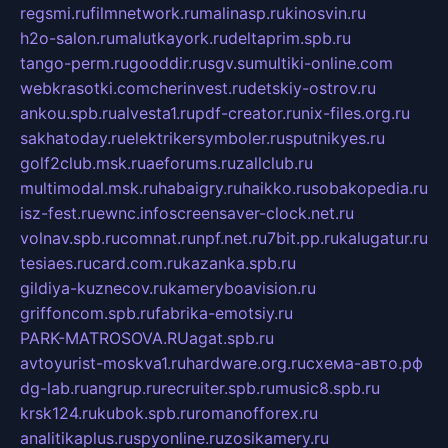
regsmi.ru
filmnetwork.ru
malinasp.ru
kinosvin.ru
h2o-salon.ru
malutkayork.ru
deltaprim.spb.ru
tango-perm.ru
gooddir.ru
sgv.su
multiki-online.com
webkrasotki.com
cherinvest.ru
detskiy-ostrov.ru
ankou.spb.ru
alvesta1.ru
pdf-creator.ru
nix-files.org.ru
sakhatoday.ru
elektrikersymboler.ru
sputnikyes.ru
golf2club.msk.ru
aeforums.ru
zallclub.ru
multimodal.msk.ru
habaigry.ru
haikko.ru
sobakopedia.ru
isz-fest.ru
ewnc.info
screensaver-clock.net.ru
volnav.spb.ru
comnat.ru
npf.net.ru
7bit.pp.ru
kalugatur.ru
tesiaes.ru
card.com.ru
kazanka.spb.ru
gildiya-kuznecov.ru
kameryboavision.ru
griffoncom.spb.ru
fabrika-emotsiy.ru
PARK-MATROSOVA.RU
agat.spb.ru
avtoyurist-moskva1.ru
hardware.org.ru
схема-авто.рф
dg-lab.ru
angrup.ru
recruiter.spb.ru
music8.spb.ru
krsk124.ru
kubok.spb.ru
romanofforex.ru
analitikaplus.ru
spyonline.ru
zosikamery.ru