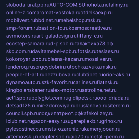
sloboda-ural.pp.ru
AUTO-COM.SU
hohota.net
alimy.ru
online-z.com
aromat-vostoka.ru
otdelkaexp.ru
mobilvest.ru
bbd.net.ru
mebelshop.msk.ru
smp-forum.ru
bastion-td.ru
kosmoscreative.ru
avrmotors.ru
art-galadesign.ru
tiffany-c.ru
ecostep-samara.ru
d-p.spb.ru
галактика73.рф
sko.com.ru
davitamebel-spb.ru
fotsis.ru
tesiaes.ru
kokoroyari.spb.ru
blesna-kazan.ru
mossilver.ru
lenderoq.ru
sergeydobrin.ru
tochkazvuka.msk.ru
people-of-art.ru
bezzubova.ru
clubtibet.ru
orior-aks.ru
dynamoauto.ru
szk-favorit.ru
carlines.ru
flatnsk.ru
kingbolenskaner.ru
alex-motor.ru
astroline.net.ru
act1.spb.ru
polyglot.com.ru
gidlipetsk.ru
ooo-driada.ru
detsad125.ru
mir-zdoroviya.ru
bruslanovo.ru
siterem.ru
council.spb.ru
лодкипатриот.рф
kafekolizey.ru
iclub.net.ru
gazon-easy.ru
sugarepilekb.ru
grinox.ru
pylesostineco.ru
msts-ozarenie.ru
kameryjooan.ru
artemovskij.ru
dopler.spb.ru
aid70.ru
metall-perm.ru