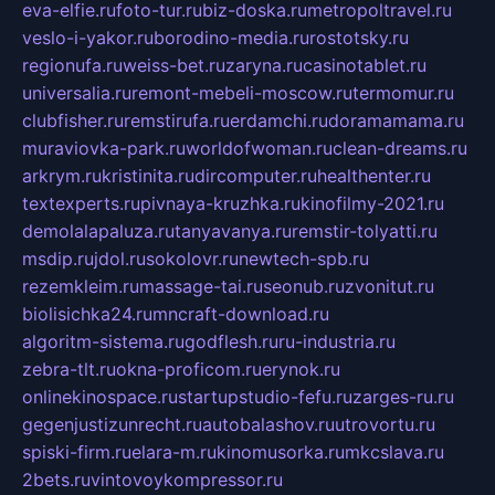
eva-elfie.ru
foto-tur.ru
biz-doska.ru
metropoltravel.ru
veslo-i-yakor.ru
borodino-media.ru
rostotsky.ru
regionufa.ru
weiss-bet.ru
zaryna.ru
casinotablet.ru
universalia.ru
remont-mebeli-moscow.ru
termomur.ru
clubfisher.ru
remstirufa.ru
erdamchi.ru
doramamama.ru
muraviovka-park.ru
worldofwoman.ru
clean-dreams.ru
arkrym.ru
kristinita.ru
dircomputer.ru
healthenter.ru
textexperts.ru
pivnaya-kruzhka.ru
kinofilmy-2021.ru
demolalapaluza.ru
tanyavanya.ru
remstir-tolyatti.ru
msdip.ru
jdol.ru
sokolovr.ru
newtech-spb.ru
rezemkleim.ru
massage-tai.ru
seonub.ru
zvonitut.ru
biolisichka24.ru
mncraft-download.ru
algoritm-sistema.ru
godflesh.ru
ru-industria.ru
zebra-tlt.ru
okna-proficom.ru
erynok.ru
onlinekinospace.ru
startupstudio-fefu.ru
zarges-ru.ru
gegenjustizunrecht.ru
autobalashov.ru
utrovortu.ru
spiski-firm.ru
elara-m.ru
kinomusorka.ru
mkcslava.ru
2bets.ru
vintovoykompressor.ru