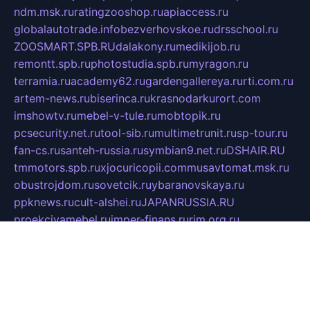
ndm.msk.ru
ratingzooshop.ru
apiaccess.ru
globalautotrade.info
bezverhovskoe.ru
drsschool.ru
ZOOSMART.SPB.RU
dalakony.ru
medikijob.ru
remontt.spb.ru
photostudia.spb.ru
myragon.ru
terramia.ru
academy62.ru
gardengallereya.ru
rti.com.ru
artem-news.ru
biserinca.ru
krasnodarkurort.com
imshowtv.ru
mebel-v-tule.ru
mobtopik.ru
pcsecurity.net.ru
tool-sib.ru
multimetrunit.ru
sp-tour.ru
fan-cs.ru
santeh-russia.ru
symbian9.net.ru
DSHAIR.RU
tmmotors.spb.ru
xjocuricopii.com
musavtomat.msk.ru
obustrojdom.ru
sovetcik.ru
ybaranovskaya.ru
ppknews.ru
cult-alshei.ru
JAPANRUSSIA.RU
proekciyamebel.ru
imper-finans.ru
rim.org.ru
glamourai.ru
brassminus.ru
zabor-pro.ru
ftn.pp.ru
dorogoe58.ru
laimengpacker.ru
kuzova-zapchasti.ru
sageerp.ru
taxodrom.ru
dsrazvitie.ru
hardcity.net.ru
ratinghomegames.ru
topservice25.ru
gubernyan.ru
gtglasslined.ru
ii4.ru
tssport.spb.ru
andorra24.com