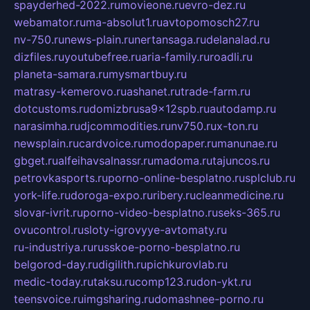
spayderhed-2022.ru
movieone.ru
evro-dez.ru
webamator.ru
ma-absolut1.ru
avtopomosch27.ru
nv-750.ru
news-plain.ru
nertansaga.ru
delanalad.ru
dizfiles.ru
youtubefree.ru
aria-family.ru
roadli.ru
planeta-samara.ru
mysmartbuy.ru
matrasy-kemerovo.ru
ashanet.ru
trade-farm.ru
dotcustoms.ru
domizbrusa9x12spb.ru
autodamp.ru
narasimha.ru
djcommodities.ru
nv750.ru
x-ton.ru
newsplain.ru
cardvoice.ru
modopaper.ru
manunae.ru
gbget.ru
alfeihavsalnassr.ru
madoma.ru
tajuncos.ru
petrovkasports.ru
porno-online-besplatno.ru
splclub.ru
york-life.ru
doroga-expo.ru
ribery.ru
cleanmedicine.ru
slovar-ivrit.ru
porno-video-besplatno.ru
seks-365.ru
ovucontrol.ru
sloty-igrovyye-avtomaty.ru
ru-industriya.ru
russkoe-porno-besplatno.ru
belgorod-day.ru
digilith.ru
pichkurovlab.ru
medic-today.ru
taksu.ru
comp123.ru
don-ykt.ru
teensvoice.ru
imgsharing.ru
domashnee-porno.ru