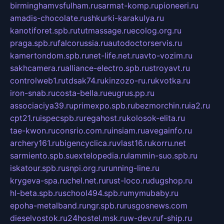
birminghamvsfulham.ru
sarmat-komp.ru
pioneeri.ru
amadis-chocolate.ru
shkurki-karakulya.ru
kanotiforet.spb.ru
tutmassage.ru
ecolog.org.ru
praga.spb.ru
falcorussia.ru
autodoctorservis.ru
kamertondom.spb.ru
net-life.net.ru
avto-vozim.ru
sakhcamera.ru
alliance-electro.spb.ru
stroyavt.ru
controlweb1.ru
tdsak74.ru
kinzozo-ru.ru
kvotka.ru
iron-snab.ru
costa-bella.ru
eugrus.pp.ru
associaciya39.ru
primexpo.spb.ru
bezmorchin.ru
ia2.ru
cpt21.ru
ispecspb.ru
regahost.ru
kolosok-elita.ru
tae-kwon.ru
consrio.com.ru
insiam.ru
avegainfo.ru
archery161.ru
bigencyclica.ru
vlast16.ru
korru.net
sarmiento.spb.su
extelopedia.ru
lammin-suo.spb.ru
iskatour.spb.ru
snpi.org.ru
running-line.ru
krygeva-spa.ru
chel.net.ru
rust-loco.ru
dugshop.ru
hl-beta.spb.ru
school494.spb.ru
mymubaby.ru
epoha-metalband.ru
ngr.spb.ru
rusgosnews.com
dieselvostok.ru
24hostel.msk.ru
w-dev.ru
f-ship.ru