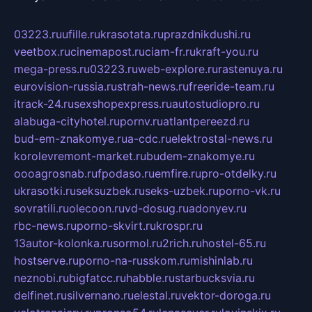
03223.ru
ufille.ru
krasotata.ru
prazdnikdushi.ru
veetbox.ru
cinemapost.ru
ciam-fr.ru
kraft-you.ru
mega-press.ru
03223.ru
web-explore.ru
rastenuya.ru
eurovision-russia.ru
strah-news.ru
freeride-team.ru
itrack-24.ru
sexshopexpress.ru
autostudiopro.ru
alabuga-cityhotel.ru
pornv.ru
atlantpereezd.ru
bud-em-znakomye.ru
a-cdc.ru
elektrostal-news.ru
korolevremont-market.ru
budem-znakomye.ru
oooagrosnab.ru
fpodaso.ru
emfire.ru
pro-otdelky.ru
ukrasotki.ru
seksuzbek.ru
seks-uzbek.ru
porno-vk.ru
sovratili.ru
olecoon.ru
vd-dosug.ru
adonyev.ru
rbc-news.ru
porno-skvirt.ru
krospr.ru
13autor-kolonka.ru
sormol.ru
2rich.ru
hostel-65.ru
hostserve.ru
porno-na-russkom.ru
mishinlab.ru
neznobi.ru
bigfatcc.ru
habble.ru
starbucksvia.ru
delfinet.ru
silvernano.ru
elestal.ru
vektor-doroga.ru