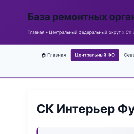
База ремонтных орга
Главная
»
Центральный федеральный округ
» СК 
🏠 Главная
Центральный ФО
Сев
СК Интерьер Ф