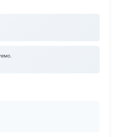
уемо.