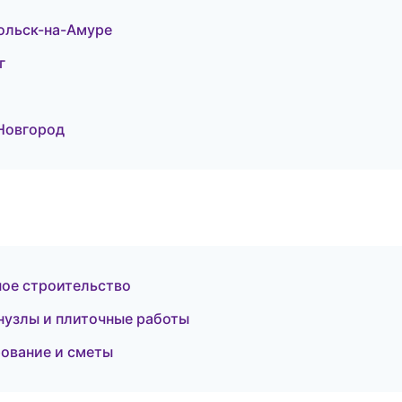
ольск-на-Амуре
г
Новгород
ное строительство
нузлы и плиточные работы
ование и сметы