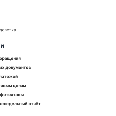
одсветка
ми
обращения
их документов
платежей
птовым ценам
 фотоэтапы
женедельный отчёт